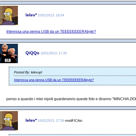
lelev*
10/01/2013, 16:54
Interessa una penna USB da un TEEEEEEEERAbyte?
QiQQo
10/01/2013, 17:20
Posted By: lelevup!
Interessa una penna USB da un TEEEEEEEERAbyte?
penso a quando i miei nipoti guarderanno queste foto e diranno "MINCHI
lelev*
10/01/2013, 17:26
modiFICAto