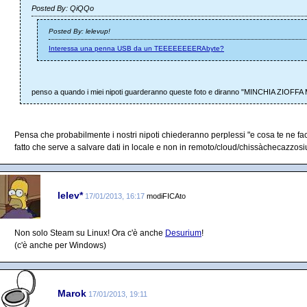
Posted By: QiQQo
Posted By: lelevup!
Interessa una penna USB da un TEEEEEEEERAbyte?
penso a quando i miei nipoti guarderanno queste foto e diranno "MINCHIA Z
Pensa che probabilmente i nostri nipoti chiederanno perplessi "e cosa te ne fac
fatto che serve a salvare dati in locale e non in remoto/cloud/chissàchecazzos
lelev*
17/01/2013, 16:17
modiFICAto
Non solo Steam su Linux! Ora c'è anche
Desurium
!
(c'è anche per Windows)
Marok
17/01/2013, 19:11