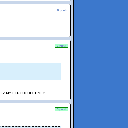
0 punti
7 punti
A ZIOFFA MA È ENOOOOOORME!"
5 punti