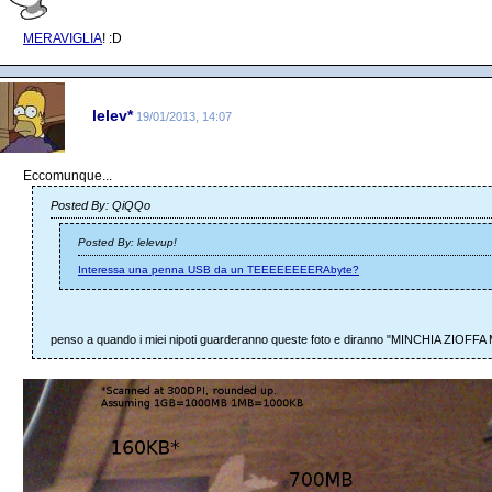
MERAVIGLIA
! :D
lelev*
19/01/2013, 14:07
Eccomunque...
Posted By: QiQQo
Posted By: lelevup!
Interessa una penna USB da un TEEEEEEEERAbyte?
penso a quando i miei nipoti guarderanno queste foto e diranno "MINCHIA Z