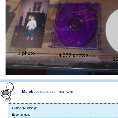
Marok
19/01/2013, 15:07
modiFICAto
Posted By: lelevup!
Eccomunque...