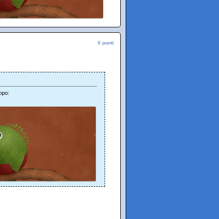
0 punti
ppo: