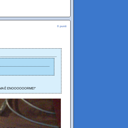
0 punti
IOFFA MA È ENOOOOOORME!"