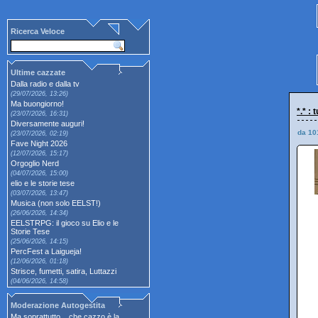
Ricerca Veloce
Ultime cazzate
Dalla radio e dalla tv
(29/07/2026, 13:26)
Ma buongiorno!
*.* :
(23/07/2026, 16:31)
Diversamente auguri!
da 10
(23/07/2026, 02:19)
Fave Night 2026
(12/07/2026, 15:17)
Orgoglio Nerd
(04/07/2026, 15:00)
elio e le storie tese
(03/07/2026, 13:47)
Musica (non solo EELST!)
(26/06/2026, 14:34)
EELSTRPG: il gioco su Elio e le
Storie Tese
(25/06/2026, 14:15)
PercFest a Laigueja!
(12/06/2026, 01:18)
Strisce, fumetti, satira, Luttazzi
(04/06/2026, 14:58)
Moderazione Autogestita
Ma soprattutto... che cazzo è la