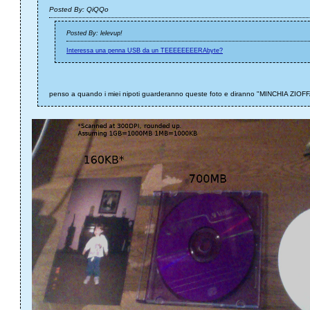
Posted By: QiQQo
Posted By: lelevup!
Interessa una penna USB da un TEEEEEEEERAbyte?
penso a quando i miei nipoti guarderanno queste foto e diranno "MINCHIA 