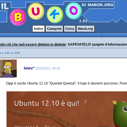
Indice
Categorie
Cerca
Marok.org
 tutto ciò che può essere digitato in digitale
: SAPEVATELO! (angolo d'informazione s
1 a 150 su 159
lelev*
19/10/2012, 03:39
Oggi è uscito Ubuntu 12.10 "Quantal Quetzal". Il logo è davvero puccioso. Pure