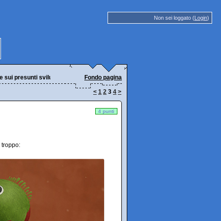
Non sei loggato (
Login
)
ui presunti sviluppi digitali)
Fondo pagina
<
1
2
3
4
>
4 punti
 troppo: