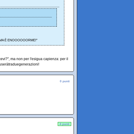
IOFFA MA È ENOOOOOORME!"
evi?", ma non per l'esigua capienza: per il
iuseràtraduegenerazioni!
0 punti
4 punti