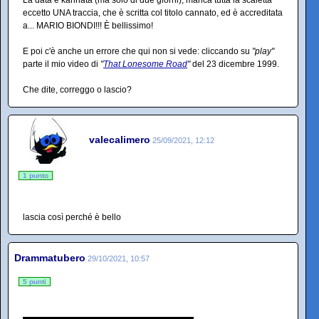
eccetto UNA traccia, che è scritta col titolo cannato, ed è accreditata
a... MARIO BIONDI!!! È bellissimo!
E poi c'è anche un errore che qui non si vede: cliccando su
"play"
parte il mio video di
"
That Lonesome Road
"
del 23 dicembre 1999.
Che dite, correggo o lascio?
valecalimero
25/09/2021, 12:12
1 punto
lascia così perché è bello
Drammatubero
29/10/2021, 10:57
5 punti