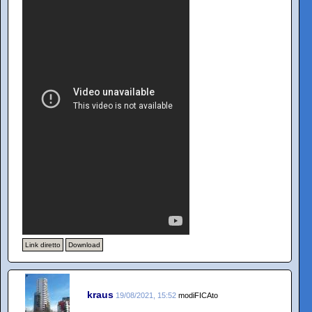
Link diretto
Download
kraus
19/08/2021, 15:52
modiFICAto