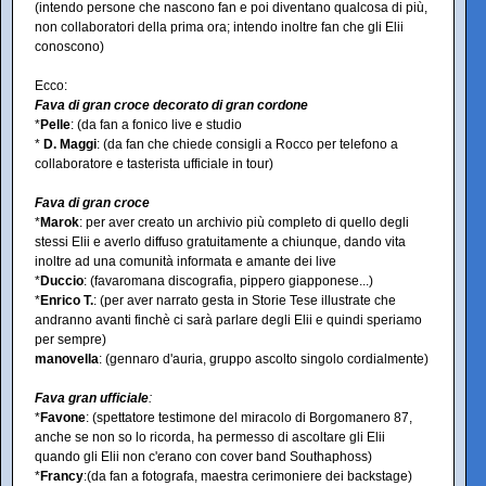
(intendo persone che nascono fan e poi diventano qualcosa di più,
non collaboratori della prima ora; intendo inoltre fan che gli Elii
conoscono)
Ecco:
Fava di gran croce decorato di gran cordone
*
Pelle
: (da fan a fonico live e studio
*
D. Maggi
: (da fan che chiede consigli a Rocco per telefono a
collaboratore e tasterista ufficiale in tour)
Fava di gran croce
*
Marok
: per aver creato un archivio più completo di quello degli
stessi Elii e averlo diffuso gratuitamente a chiunque, dando vita
inoltre ad una comunità informata e amante dei live
*
Duccio
: (favaromana discografia, pippero giapponese...)
*
Enrico T.
: (per aver narrato gesta in Storie Tese illustrate che
andranno avanti finchè ci sarà parlare degli Elii e quindi speriamo
per sempre)
manovella
: (gennaro d'auria, gruppo ascolto singolo cordialmente)
Fava gran ufficiale
:
*
Favone
: (spettatore testimone del miracolo di Borgomanero 87,
anche se non so lo ricorda, ha permesso di ascoltare gli Elii
quando gli Elii non c'erano con cover band Southaphoss)
*
Francy
:(da fan a fotografa, maestra cerimoniere dei backstage)