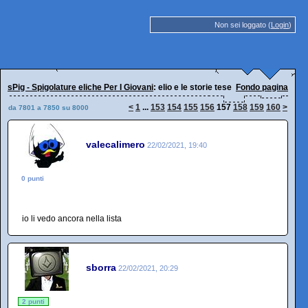
Non sei loggato (
Login
)
sPig - Spigolature eliche Per I Giovani
: elio e le storie tese
Fondo pagina
<
1
...
153
154
155
156
157
158
159
160
>
da 7801 a 7850 su 8000
valecalimero
22/02/2021, 19:40
0 punti
io li vedo ancora nella lista
sborra
22/02/2021, 20:29
2 punti