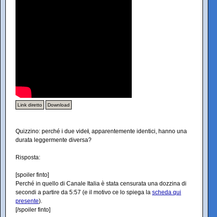
Link diretto
Download
Quizzino: perché i due vide
i
, apparentemente identici, hanno una
durata leggermente diversa?
Risposta:
[spoiler finto]
Perché in quello di Canale Italia è stata censurata una dozzina di
secondi a partire da 5:57 (e il motivo ce lo spiega la
scheda qui
presente
).
[/spoiler finto]