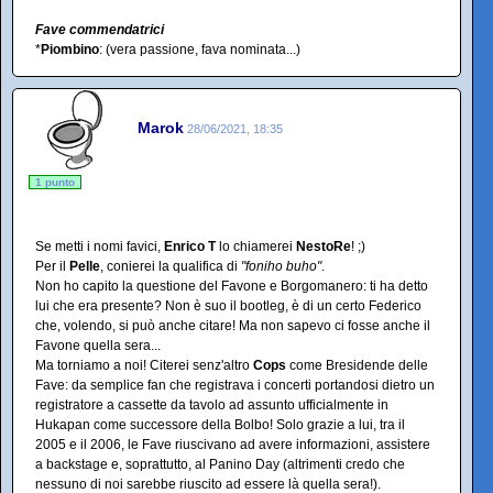
Fave commendatrici
*
Piombino
: (vera passione, fava nominata...)
Marok
28/06/2021, 18:35
1 punto
Se metti i nomi favici,
Enrico T
lo chiamerei
NestoRe
! ;)
Per il
Pelle
, conierei la qualifica di
"foniho buho"
.
Non ho capito la questione del Favone e Borgomanero: ti ha detto
lui che era presente? Non è suo il bootleg, è di un certo Federico
che, volendo, si può anche citare! Ma non sapevo ci fosse anche il
Favone quella sera...
Ma torniamo a noi! Citerei senz'altro
Cops
come Bresidende delle
Fave: da semplice fan che registrava i concerti portandosi dietro un
registratore a cassette da tavolo ad assunto ufficialmente in
Hukapan come successore della Bolbo! Solo grazie a lui, tra il
2005 e il 2006, le Fave riuscivano ad avere informazioni, assistere
a backstage e, soprattutto, al Panino Day (altrimenti credo che
nessuno di noi sarebbe riuscito ad essere là quella sera!).