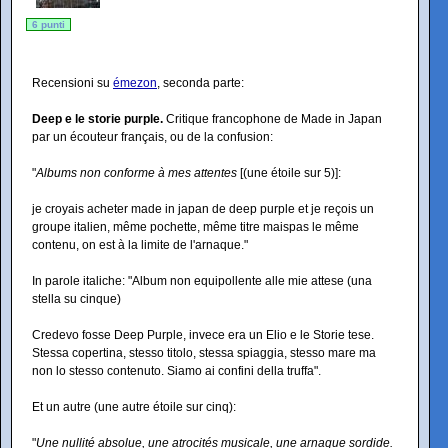
6 punti
Recensioni su
émezon
, seconda parte:
Deep e le storie purple.
Critique francophone de Made in Japan
par un écouteur français, ou de la confusion:
"
Albums non conforme à mes attentes
[(une étoile sur 5)]:
je croyais acheter made in japan de deep purple et je reçois un
groupe italien, même pochette, même titre maispas le même
contenu, on est à la limite de l'arnaque."
In parole italiche: "Album non equipollente alle mie attese (una
stella su cinque)
Credevo fosse Deep Purple, invece era un Elio e le Storie tese.
Stessa copertina, stesso titolo, stessa spiaggia, stesso mare ma
non lo stesso contenuto. Siamo ai confini della truffa".
Et un autre (une autre étoile sur cinq):
"
Une nullité absolue, une atrocités musicale, une arnaque sordide.