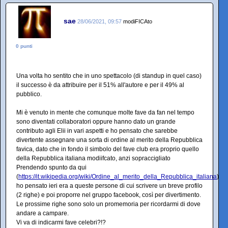
sae
28/06/2021, 09:57
modiFICAto
0 punti
Una volta ho sentito che in uno spettacolo (di standup in quel caso)
il successo è da attribuire per il 51% all'autore e per il 49% al
pubblico.
Mi è venuto in mente che comunque molte fave da fan nel tempo
sono diventati collaboratori oppure hanno dato un grande
contributo agli Elii in vari aspetti e ho pensato che sarebbe
divertente assegnare una sorta di ordine al merito della Repubblica
favica, dato che in fondo il simbolo del fave club era proprio quello
della Repubblica italiana modiifcato, anzi sopraccigliato
Prendendo spunto da qui
(
https://it.wikipedia.org/wiki/Ordine_al_merito_della_Repubblica_italiana
)
ho pensato ieri era a queste persone di cui scrivere un breve profilo
(2 righe) e poi proporre nel gruppo facebook, così per divertimento.
Le prossime righe sono solo un promemoria per ricordarmi di dove
andare a campare.
Vi va di indicarmi fave celebri?!?