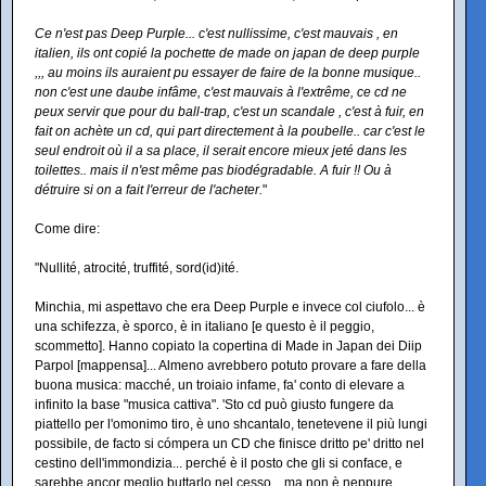
Ce n'est pas Deep Purple... c'est nullissime, c'est mauvais , en
italien, ils ont copié la pochette de made on japan de deep purple
,,, au moins ils auraient pu essayer de faire de la bonne musique..
non c'est une daube infâme, c'est mauvais à l'extrême, ce cd ne
peux servir que pour du ball-trap, c'est un scandale , c'est à fuir, en
fait on achète un cd, qui part directement à la poubelle.. car c'est le
seul endroit où il a sa place, il serait encore mieux jeté dans les
toilettes.. mais il n'est même pas biodégradable. A fuir !! Ou à
détruire si on a fait l'erreur de l'acheter.
"
Come dire:
"Nullité, atrocité, truffité, sord(id)ité.
Minchia, mi aspettavo che era Deep Purple e invece col ciufolo... è
una schifezza, è sporco, è in italiano [e questo è il peggio,
scommetto]. Hanno copiato la copertina di Made in Japan dei Diip
Parpol [mappensa]... Almeno avrebbero potuto provare a fare della
buona musica: macché, un troiaio infame, fa' conto di elevare a
infinito la base "musica cattiva". 'Sto cd può giusto fungere da
piattello per l'omonimo tiro, è uno shcantalo, tenetevene il più lungi
possibile, de facto si cómpera un CD che finisce dritto pe' dritto nel
cestino dell'immondizia... perché è il posto che gli si conface, e
sarebbe ancor meglio buttarlo nel cesso... ma non è neppure