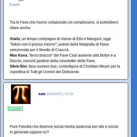
0 punti
Tra le Fave che hanno collaborato col complessino, si potrebbero
citare anche:
Snafu
, un tempo compagno di classe di Elio e Mangoni, oggi
"Nikon con il grasso intorno"
, autore della fotografia di Feiez
selezionata per il libretto di Craccrà.
Max Kava
:
"terzo braccio"
del Fave Club assieme alla Bolbo e a
Duccio, nonché gestore della newsletter delle Fave.
Silvio Bisi
: fava numero due, controfigura di Christian Meyer per la
copertina di Tutti gli Uomini del Deficiente.
sae
30/06/2021, 07:38
1 punto
Pure Pelodia che divenne social media qualcosa per sito e social
in generale oppure no?