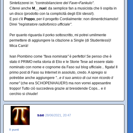
Sintetizzerei in:
"controbilanciere del Fave=Fankulo"
.
Citerei anche
M__nuel
: da semplice fan a musicista che li ospita in
un disco (prodotto con la complicità degli Elii stessi!).
E poi c'è
Poppo
, per il progetto Cordialmente: non dimentichiamolo!
Direi
"registratore radiofonico ufficiale"
.
Per quanto riguarda il porko sottoscritto, mi potrei umilmente
permettere di aggiungere la citazione a Single (di Studentessi)!
Mica Carrà!
Ivan Piombino come
"fava nominata"
è perfetto! Se penso che è
stato il PRIMO nella storia di Elio e le Storie Tese ad essere stato
nominato con nome e cognome da Faso sul blog ufficiale... figata! Il
primo post di Faso su Internet in assoluto, credo. A spregio si
potrebbe anche aggiungere
"...e il suo amico di cui non ricordo il
nome"
(che era SCHOPENHAUER!) ma non vorrei appesantire
troppo! Tutto ciò succedeva grazie al bresidende Cops... e il
cerchio si chiude!
sae
28/06/2021, 20:47
0 punti