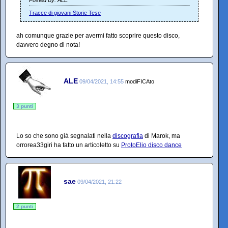
Posted By: ALE
Tracce di giovani Storie Tese
ah comunque grazie per avermi fatto scoprire questo disco,
davvero degno di nota!
ALE
09/04/2021, 14:55
modiFICAto
3 punti
Lo so che sono già segnalati nella
discografia
di Marok, ma
orrorea33giri ha fatto un articoletto su
ProtoElio disco dance
sae
09/04/2021, 21:22
2 punti