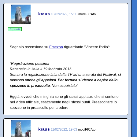
kraus
10/02/2022, 15:05
modiFICAto
3 punti
Segnalo recensione su
Èmezon
riguardante "Vincere l'odio":
"
Registrazione pessima
Recensito in Italia il 19 febbraio 2016
Sembra la registrazione fatta dalla TV ad una serata del Festival,
si
sentono anche gli appalusi. Per fortuna si riesce a capire dallo
spezzone in preascolto
. Non acquistato
"
Eggià, evvedi che minghia sono gli stessi applausi che si sentono
nel video ufficiale, esattamente negli stessi punti. Preascoltare lo
spezzone in preascolto per credere.
kraus
11/02/2022, 19:03
modiFICAto