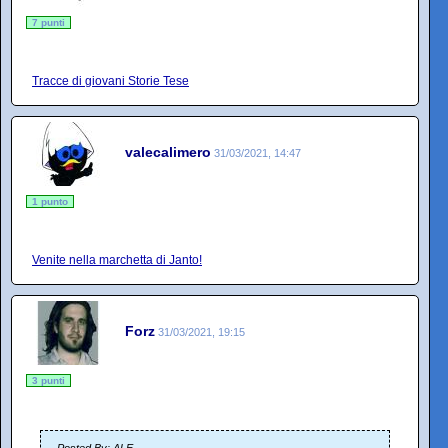
7 punti
Tracce di giovani Storie Tese
valecalimero
31/03/2021, 14:47
1 punto
Venite nella marchetta di Janto!
Forz
31/03/2021, 19:15
3 punti