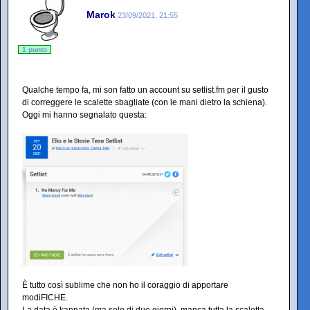
Marok
23/09/2021, 21:55
1 punto
Qualche tempo fa, mi son fatto un account su setlist.fm per il gusto
di correggere le scalette sbagliate (con le mani dietro la schiena).
Oggi mi hanno segnalato questa:
È tutto così sublime che non ho il coraggio di apportare
modiFICHE.
La data è kannata (ma solo di due giorni), manca tutta la scaletta