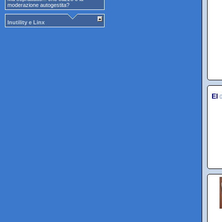
moderazione autogestita?
Inutility e Linx
El