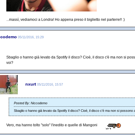
...massì, vediamoci a Londra! Ho appena preso il biglietto nel parterre!! :)
ccodemo
05/11/2016, 15:29
Sbaglio o hanno già levato da Spotify il disco? Cioè, il disco c'è ma non si pos
voi?
nxurt
05/11/2016, 15:57
Posted By: Niccodemo
Sbaglio o hanno già levato da Spotify il disco? Cioè, il disco c'è ma non si possono a
Vero, ma hanno tolto "solo" l'inedito e quelle di Mangoni