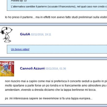
Posted By: El
L'alternativa sarebbe il parterre (scusate il francesismo), nel qual caso non credo ci s
Io ho preso il parterre... ma in effetti non avevo fatto studi preliminari sulla visib
GiuliA
02/11/2016, 19:11
Un breve video!
Cannoli Azzurri
03/11/2016, 01:36
non riusciro mai a capire come mai si preferisca il concerto seduti a quello in
molto spartane a parte forse un po londra e io francamente amo atmosfere piu r
amsterdam..vivendo a dresda diciamo che la tappa berlinese mi tocca.
ps :mi interessava sapere se meeemmow si fa una tappa europea...