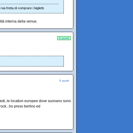
ia fretta di comprare i biglietti.
ilità interna della venue.
2 punti
0 punti
 piedi..le location europee dove suonano sono
ock...ho preso berlino ed