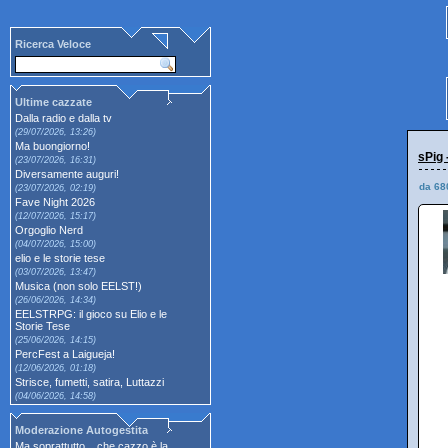
Ricerca Veloce
Ultime cazzate
Dalla radio e dalla tv
(29/07/2026, 13:26)
Ma buongiorno!
sPig 
(23/07/2026, 16:31)
Diversamente auguri!
da 68
(23/07/2026, 02:19)
Fave Night 2026
(12/07/2026, 15:17)
Orgoglio Nerd
(04/07/2026, 15:00)
elio e le storie tese
(03/07/2026, 13:47)
Musica (non solo EELST!)
(26/06/2026, 14:34)
EELSTRPG: il gioco su Elio e le
Storie Tese
(25/06/2026, 14:15)
PercFest a Laigueja!
(12/06/2026, 01:18)
Strisce, fumetti, satira, Luttazzi
(04/06/2026, 14:58)
Moderazione Autogestita
Ma soprattutto... che cazzo è la