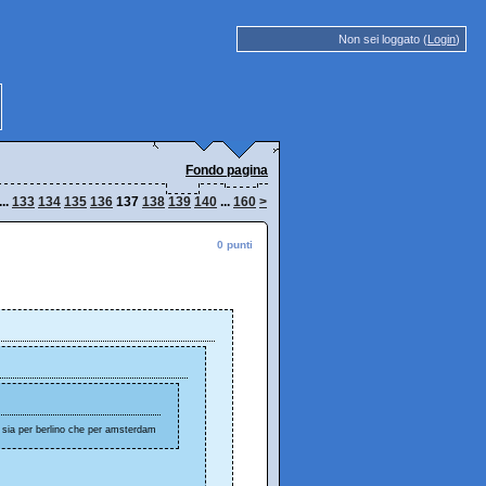
Non sei loggato (
Login
)
Fondo pagina
...
133
134
135
136
137
138
139
140
...
160
>
0 punti
i sia per berlino che per amsterdam