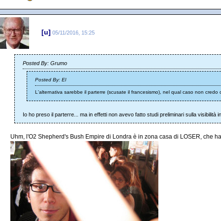
[u]
05/11/2016, 15:25
Posted By: Grumo
Posted By: El
L'alternativa sarebbe il parterre (scusate il francesismo), nel qual caso non credo ci 
Io ho preso il parterre... ma in effetti non avevo fatto studi preliminari sulla visibilità 
Uhm, l'O2 Shepherd's Bush Empire di Londra è in zona casa di LOSER, che ha già