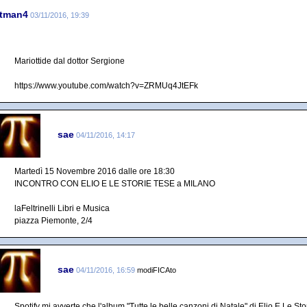
tman4
03/11/2016, 19:39
Mariottide dal dottor Sergione
https://www.youtube.com/watch?v=ZRMUq4JtEFk
sae
04/11/2016, 14:17
Martedì 15 Novembre 2016 dalle ore 18:30
INCONTRO CON ELIO E LE STORIE TESE a MILANO
laFeltrinelli Libri e Musica
piazza Piemonte, 2/4
sae
04/11/2016, 16:59
modiFICAto
Spotify mi avverte che l'album "Tutte le belle canzoni di Natale" di Elio E Le Sto