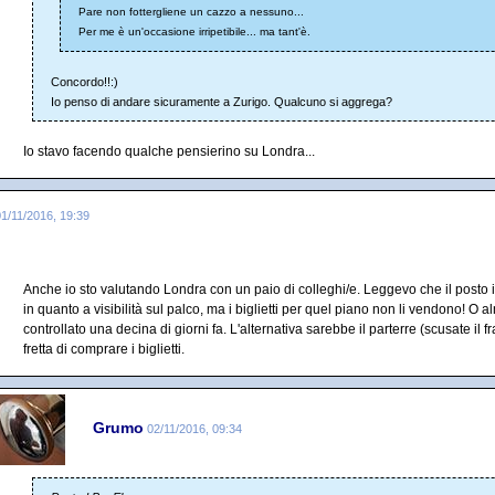
Pare non fottergliene un cazzo a nessuno...
Per me è un'occasione irripetibile... ma tant'è.
Concordo!!:)
Io penso di andare sicuramente a Zurigo. Qualcuno si aggrega?
Io stavo facendo qualche pensierino su Londra...
01/11/2016, 19:39
Anche io sto valutando Londra con un paio di colleghi/e. Leggevo che il posto i
in quanto a visibilità sul palco, ma i biglietti per quel piano non li vendono! O
controllato una decina di giorni fa. L'alternativa sarebbe il parterre (scusate il
fretta di comprare i biglietti.
Grumo
02/11/2016, 09:34