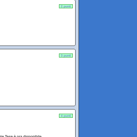
2 punti
3 punti
4 punti
rie Tese è ora disponibile.