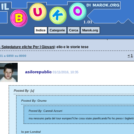
Indice
Categorie
Cerca
Marok.org
- Spigolature eliche Per I Giovani
: elio e le storie tese
<
1
01 a 6850 su 8000
asilorepublic
01/11/2016, 10:35
Posted By: [u]
Posted By: Grumo
Posted By: Cannoli Azzurri
ma nessuno parla del tour europeo?che cosa state pianificando?io ho preso i bigliett
Io per Londra!