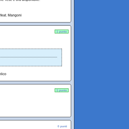
 feat. Mangoni
1 punto
elico
1 punto
0 punti