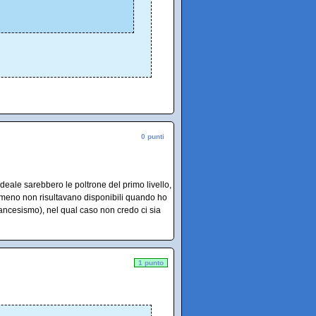
0 punti
deale sarebbero le poltrone del primo livello,
 almeno non risultavano disponibili quando ho
 francesismo), nel qual caso non credo ci sia
1 punto