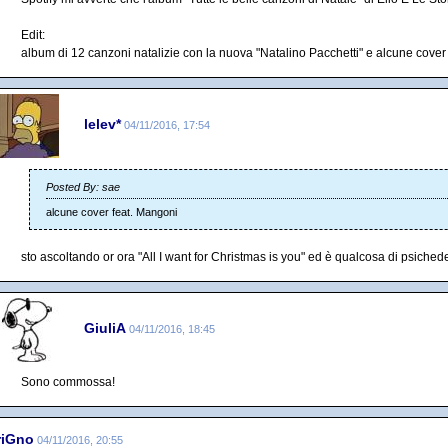
Edit:
album di 12 canzoni natalizie con la nuova "Natalino Pacchetti" e alcune cover
lelev*
04/11/2016, 17:54
Posted By: sae
alcune cover feat. Mangoni
sto ascoltando or ora "All I want for Christmas is you" ed è qualcosa di psiched
GiuliA
04/11/2016, 18:45
Sono commossa!
riGno
04/11/2016, 20:55