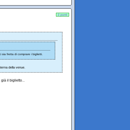
2 punti
sia fretta di comprare i biglietti.
interna della venue.
 il biglietto...