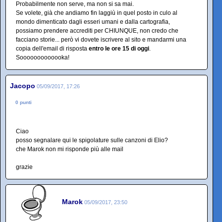
Probabilmente non serve, ma non si sa mai.
Se volete, già che andiamo fin laggiù in quel posto in culo al
mondo dimenticato dagli esseri umani e dalla cartografia,
possiamo prendere accrediti per CHIUNQUE, non credo che
facciano storie... però vi dovete iscrivere al sito e mandarmi una
copia dell'email di risposta
entro le ore 15 di oggi
.
Sooooooooooooka!
Jacopo
05/09/2017, 17:26
0 punti
Ciao
posso segnalare qui le spigolature sulle canzoni di Elio?
che Marok non mi risponde più alle mail
grazie
Marok
05/09/2017, 23:50