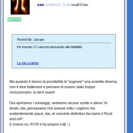
sae
11/09/2017, 11:45
modiFICAto
3 punti
Posted By: Jacopo
Ho inserito 17 canzoni pensando alla fattibilità
La mia scaletta
Ma quando ti danno la possibilità di "sognare" una scaletta diversa,
non ti devi trattenere e pensare di essere stato troppo
rivoluzionario: tu devi osare!
Ora apriranno i sondaggi, vedranno alcune scelte e allora "in
fondo, dai, pensavamo che avesse rotto i coglioni ma
evidentemente piace, dai, al concerto definitivo facciamo il Rock
and roll".
E invece no: R'n'R li ha proprio rotti :-)