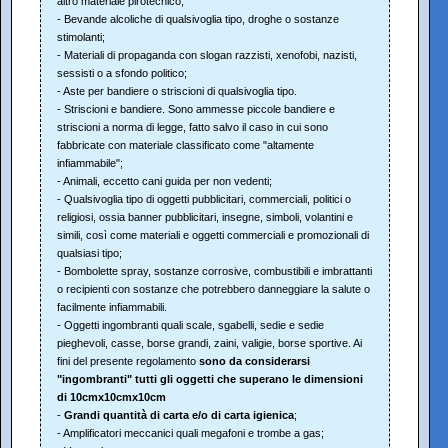
altro materiale pirotecnico;
- Bevande alcoliche di qualsivoglia tipo, droghe o sostanze
stimolanti;
- Materiali di propaganda con slogan razzisti, xenofobi, nazisti,
sessisti o a sfondo politico;
- Aste per bandiere o striscioni di qualsivoglia tipo.
- Striscioni e bandiere. Sono ammesse piccole bandiere e
striscioni a norma di legge, fatto salvo il caso in cui sono
fabbricate con materiale classificato come "altamente
infiammabile";
- Animali, eccetto cani guida per non vedenti;
- Qualsivoglia tipo di oggetti pubblicitari, commerciali, politici o
religiosi, ossia banner pubblicitari, insegne, simboli, volantini e
simili, così come materiali e oggetti commerciali e promozionali di
qualsiasi tipo;
- Bombolette spray, sostanze corrosive, combustibili e imbrattanti
o recipienti con sostanze che potrebbero danneggiare la salute o
facilmente infiammabili.
- Oggetti ingombranti quali scale, sgabelli, sedie e sedie
pieghevoli, casse, borse grandi, zaini, valigie, borse sportive. Ai
fini del presente regolamento
sono da considerarsi
"ingombranti" tutti gli oggetti che superano le dimensioni
di 10cmx10cmx10cm
-
Grandi quantità di carta e/o di carta igienica
;
- Amplificatori meccanici quali megafoni e trombe a gas;