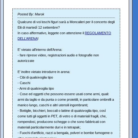
Posted By: Marok
Qualcuno di voi loschi figuri sarà a Moncalieri per il concerto degli
Elii di martedì 12 settembre?
In caso affermativo, leggete con attenzione il
REGOLAMENTO
DELL’ARENA
!
E’ vietato all’interno dell’Arena:
- fare riprese video, registrazioni audio e fotografie non
autorizzate
E’ inoltre vietato introdurre in arena:
- Cibi di qualsivoglia tipo
- Caschi
- Armi di qualsivoglia tipo
- Cose ed oggetti che possono essere usati come armi, quali:
armi da taglio e da punta o come proiettili, in particolare ombrelli a
manico lungo, caschi e altri utensili ingombranti;
- Bottiglie, bicchieri, boccali o lattine di qualsivoglia tipo, così
come tutti gli oggetti in PET, di vetro o di materiali fragili, che,
rompendosi, producono schegge o che sono fabbricati con
materiali particolarmente duri e in tetrapak;
- Fuochi d'artificio, razzi a bengala, polveri e bombe fumogene o