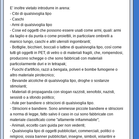
E’ inoltre vietato introdurre in arena:
- Cibi di qualsivoglia tipo
- Caschi
- Armi di qualsivoglia tipo
- Cose ed oggetti che possono essere usati come armi, quali: armi
da taglio e da punta o come proiettili, in particolare ombrelli a
manico lungo, caschi e altri utensili ingombranti;
- Bottiglie, bicchieri, boccali o lattine di qualsivoglia tipo, così come
tutti gli oggetti in PET, di vetro o di materiali fragili, che, rompendosi,
producono schegge o che sono fabbricati con materiali
particolarmente duri e in tetrapak;
- Fuochi d'artificio, razzi a bengala, polveri e bombe fumogene o
altro materiale pirotecnico;
- Bevande alcoliche di qualsivoglia tipo, droghe o sostanze
stimolanti;
- Materiali di propaganda con slogan razzisti, xenofobi, nazisti,
sessisti o a sfondo politico;
- Aste per bandiere o striscioni di qualsivoglia tipo.
- Striscioni e bandiere. Sono ammesse piccole bandiere e striscioni
a norma di legge, fatto salvo il caso in cui sono fabbricate con
materiale classificato come "altamente infiammabile";
- Animali, eccetto cani guida per non vedenti;
- Qualsivoglia tipo di oggetti pubblicitari, commerciali, politici o
religiosi, ossia banner pubblicitari, insegne, simboli, volantini e