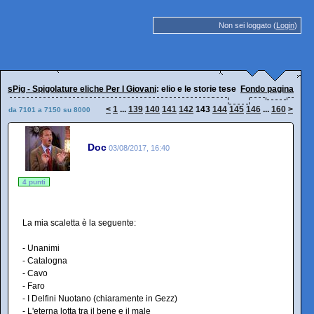
Non sei loggato (
Login
)
sPig - Spigolature eliche Per I Giovani
: elio e le storie tese
Fondo pagina
<
1
...
139
140
141
142
143
144
145
146
...
160
>
da 7101 a 7150 su 8000
Doc
03/08/2017, 16:40
4 punti
La mia scaletta è la seguente:
- Unanimi
- Catalogna
- Cavo
- Faro
- I Delfini Nuotano (chiaramente in Gezz)
- L'eterna lotta tra il bene e il male