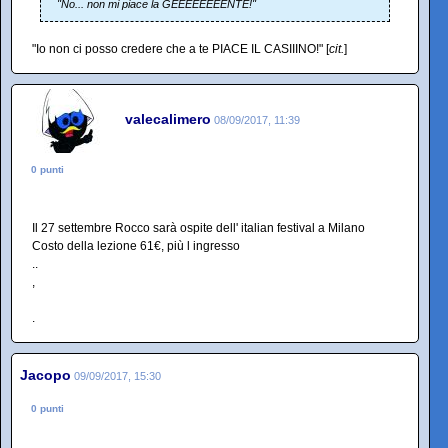
"No... non mi piace la GEEEEEEEENTE!"
"Io non ci posso credere che a te PIACE IL CASIIINO!" [
cit.
]
valecalimero
08/09/2017, 11:39
0 punti
Il 27 settembre Rocco sarà ospite dell' italian festival a Milano
Costo della lezione 61€, più l ingresso
..
,
.
Jacopo
09/09/2017, 15:30
0 punti