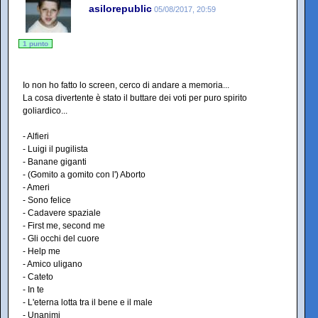
asilorepublic
05/08/2017, 20:59
1 punto
Io non ho fatto lo screen, cerco di andare a memoria...
La cosa divertente è stato il buttare dei voti per puro spirito
goliardico...
- Alfieri
- Luigi il pugilista
- Banane giganti
- (Gomito a gomito con l') Aborto
- Ameri
- Sono felice
- Cadavere spaziale
- First me, second me
- Gli occhi del cuore
- Help me
- Amico uligano
- Cateto
- In te
- L'eterna lotta tra il bene e il male
- Unanimi