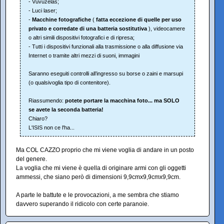
- Vuvuzelas;
- Luci laser;
-
Macchine fotografiche
(
fatta eccezione di quelle per uso
privato e corredate di una batteria sostitutiva
), videocamere
o altri simili dispositivi fotografici e di ripresa;
- Tutti i dispositivi funzionali alla trasmissione o alla diffusione via
Internet o tramite altri mezzi di suoni, immagini
Saranno eseguiti controlli all’ingresso su borse o zaini e marsupi
(o qualsivoglia tipo di contenitore).
Riassumendo:
potete portare la macchina foto... ma SOLO
se avete la seconda batteria!
Chiaro?
L'ISIS non ce l'ha...
Ma COL CAZZO proprio che mi viene voglia di andare in un posto
del genere.
La voglia che mi viene è quella di originare armi con gli oggetti
ammessi, che siano però di dimensioni 9,9cmx9,9cmx9,9cm.
A parte le battute e le provocazioni, a me sembra che stiamo
davvero superando il ridicolo con certe paranoie.