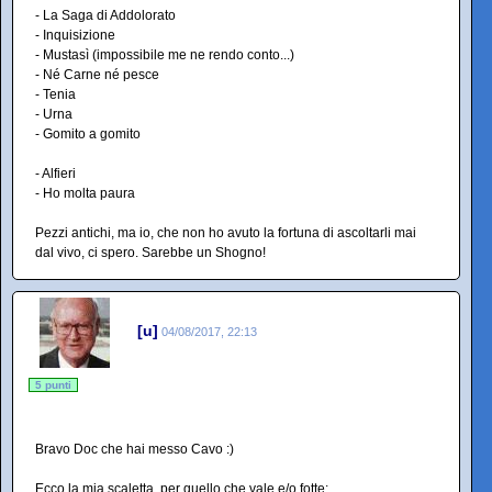
- La Saga di Addolorato
- Inquisizione
- Mustasì (impossibile me ne rendo conto...)
- Né Carne né pesce
- Tenia
- Urna
- Gomito a gomito
- Alfieri
- Ho molta paura
Pezzi antichi, ma io, che non ho avuto la fortuna di ascoltarli mai
dal vivo, ci spero. Sarebbe un Shogno!
[u]
04/08/2017, 22:13
5 punti
Bravo Doc che hai messo Cavo :)
Ecco la mia scaletta, per quello che vale e/o fotte: