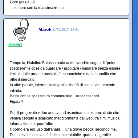
Ecco grazie :-P
... sempre con la massima ironia
Marok
11/09/2017, 13:41
5 punti
Tempo fa, Natalino Balasso parlava del vecchio sogno di "poter
scegliere" le cose da guardare / ascoltare / imparare senza essere
limitati dalle proprie possibilità economiche e dalle banalità che
offre il mercato.
In altre parole, Internet: tutto gratis, libertà di scelta virtualmente
infinita.
Basta con la spazzatura commerciale... autogestione!
Figata!!!
Poi, il pregevole video andava ad esaminare le hit paré di ciò che
veniva cercato e scaricato maggiormente dal web, tra film, musica,
informazione e quant'altro.
Il porno era escluso dall'analisi... una grave pecca, secondo me.
Per il resto, il risultato è facilmente intuibile: quando il gentile