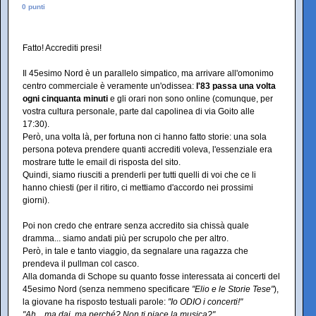
0 punti
Fatto! Accrediti presi!
Il 45esimo Nord è un parallelo simpatico, ma arrivare all'omonimo
centro commerciale è veramente un'odissea:
l'83 passa una volta
ogni cinquanta minuti
e gli orari non sono online (comunque, per
vostra cultura personale, parte dal capolinea di via Goito alle
17:30).
Però, una volta là, per fortuna non ci hanno fatto storie: una sola
persona poteva prendere quanti accrediti voleva, l'essenziale era
mostrare tutte le email di risposta del sito.
Quindi, siamo riusciti a prenderli per tutti quelli di voi che ce li
hanno chiesti (per il ritiro, ci mettiamo d'accordo nei prossimi
giorni).
Poi non credo che entrare senza accredito sia chissà quale
dramma... siamo andati più per scrupolo che per altro.
Però, in tale e tanto viaggio, da segnalare una ragazza che
prendeva il pullman col casco.
Alla domanda di Schope su quanto fosse interessata ai concerti del
45esimo Nord (senza nemmeno specificare
"Elio e le Storie Tese"
),
la giovane ha risposto testuali parole:
"Io ODIO i concerti!"
"Ah... ma dai, ma perché? Non ti piace la musica?"