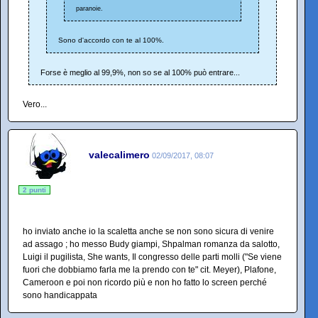
paranoie.
Sono d'accordo con te al 100%.
Forse è meglio al 99,9%, non so se al 100% può entrare...
Vero...
valecalimero
02/09/2017, 08:07
2 punti
ho inviato anche io la scaletta anche se non sono sicura di venire
ad assago ; ho messo Budy giampi, Shpalman romanza da salotto,
Luigi il pugilista, She wants, Il congresso delle parti molli ("Se viene
fuori che dobbiamo farla me la prendo con te" cit. Meyer), Plafone,
Cameroon e poi non ricordo più e non ho fatto lo screen perché
sono handicappata