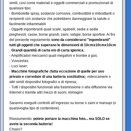
simili, così come materiali e oggetti commerciali e promozionali di
qualsiasi tipo;
- Bombolette spray, sostanze corrosive, combustibili e imbrattanti o
recipienti con sostanze che potrebbero danneggiare la salute o
facilmente infiammabili.
- Oggetti ingombranti quali scale, sgabelli, sedie e sedie
pieghevoli, casse, borse grandi, zaini, valigie, borse sportive. Ai fini
del presente regolamento
sono da considerarsi "ingombranti"
tutti gli oggetti che superano le dimensioni di 10cmx10cmx10cm
-
Grandi quantità di carta e/o di carta igienica
;
- Amplificatori meccanici quali megafoni e trombe a gas;
- Vuvuzelas;
- Luci laser;
-
Macchine fotografiche
(
fatta eccezione di quelle per uso
privato e corredate di una batteria sostitutiva
), videocamere o
altri simili dispositivi fotografici e di ripresa;
- Tutti i dispositivi funzionali alla trasmissione o alla diffusione via
Internet o tramite altri mezzi di suoni, immagini
Saranno eseguiti controlli all’ingresso su borse o zaini e marsupi (o
qualsivoglia tipo di contenitore).
Riassumendo:
potete portare la macchina foto... ma SOLO se
avete la seconda batteria!
Chiaro?