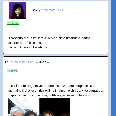
Meg
02/09/2017, 16:49
1 punto
Il concerto di questa sera a Desio è stato rimandato, causa
maltempo, al 10 settembre.
Fonte: il Civas su Facebook.
Pit
02/09/2017, 19:58
modiFICAto
4 punti
E così, l'altro ieri, alla veneranda età di 21 anni anagrafici, 50
mentali e 8 di eliocentrismo, li ho finalmente visti dal vivo aggratis a
Sapri. Li rivedrò a dicembre, in Platea, ad Assago. Assoldi.