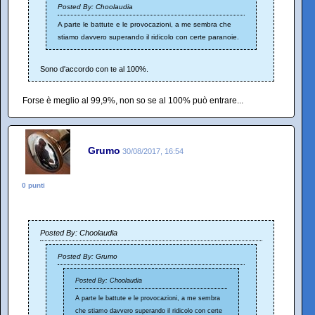
Posted By: Choolaudia
A parte le battute e le provocazioni, a me sembra che
stiamo davvero superando il ridicolo con certe paranoie.
Sono d'accordo con te al 100%.
Forse è meglio al 99,9%, non so se al 100% può entrare...
Grumo
30/08/2017, 16:54
0 punti
Posted By: Choolaudia
Posted By: Grumo
Posted By: Choolaudia
A parte le battute e le provocazioni, a me sembra
che stiamo davvero superando il ridicolo con certe