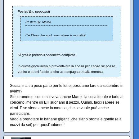
Posted By: popposoft
Posted By: Marok
C'è Choo che vuol concordare le modalità!
Sì grazie prendo il pacchetto completo.
In questi giorni inizio a preventivare la spesa per capire se posso
venire e se mi faccio anche accompagnare dalla morosa.
Scusa, ma tra poco parto per le ferie, possiamo fare da settembre in
avanti?
Sinceramente, come scriveva anche Marok, la cosa ideale è farlo al
concerto, mentre gli Elii suonano il pezzo. Quindi, facci sapere se
vieni. E se viene anche la morosa, che se vuole può anche
partecipare.
Vado a prenotare le banane giganti, che siano pronte e gonfie (e a
mazzi da sei) per quest'autunno!