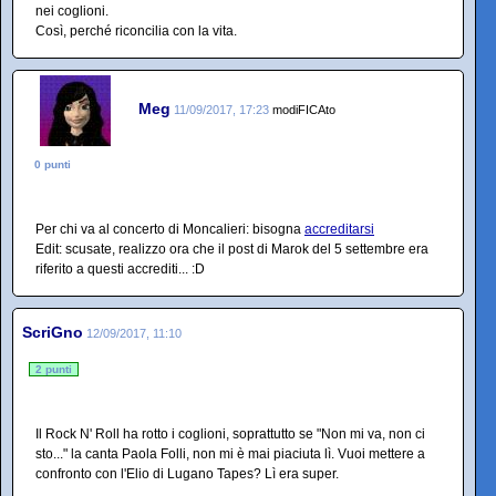
nei coglioni.
Così, perché riconcilia con la vita.
Meg
11/09/2017, 17:23
modiFICAto
0 punti
Per chi va al concerto di Moncalieri: bisogna
accreditarsi
Edit: scusate, realizzo ora che il post di Marok del 5 settembre era
riferito a questi accrediti... :D
ScriGno
12/09/2017, 11:10
2 punti
Il Rock N' Roll ha rotto i coglioni, soprattutto se "Non mi va, non ci
sto..." la canta Paola Folli, non mi è mai piaciuta lì. Vuoi mettere a
confronto con l'Elio di Lugano Tapes? Lì era super.