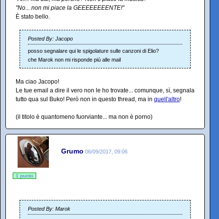
"No... non mi piace la GEEEEEEEENTE!"
È stato bello.
Posted By: Jacopo
posso segnalare qui le spigolature sulle canzoni di Elio?
che Marok non mi risponde più alle mail
Ma ciao Jacopo!
Le tue email a dire il vero non le ho trovate... comunque, sì, segnala
tutto qua sul Buko! Però non in questo thread, ma in
quell'altro
!
(il titolo è quantomeno fuorviante... ma non è porno)
Grumo
06/09/2017, 09:06
1 punto
Posted By: Marok