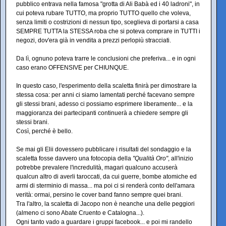
pubblico entrava nella famosa "grotta di Ali Babà ed i 40 ladroni", in
cui poteva rubare TUTTO, ma proprio TUTTO quello che voleva,
senza limiti o costrizioni di nessun tipo, sceglieva di portarsi a casa
SEMPRE TUTTA la STESSA roba che si poteva comprare in TUTTI i
negozi, dov'era già in vendita a prezzi perlopiù stracciati.
Da lì, ognuno poteva trarre le conclusioni che preferiva... e in ogni
caso erano OFFENSIVE per CHIUNQUE.
In questo caso, l'esperimento della scaletta finirà per dimostrare la
stessa cosa: per anni ci siamo lamentati perché facevano sempre
gli stessi brani, adesso ci possiamo esprimere liberamente... e la
maggioranza dei partecipanti continuerà a chiedere sempre gli
stessi brani.
Così, perché è bello.
Se mai gli Elii dovessero pubblicare i risultati del sondaggio e la
scaletta fosse davvero una fotocopia della
"Qualità Oro"
, all'inizio
potrebbe prevalere l'incredulità, magari qualcuno accuserà
qualcun altro di averli taroccati, da cui guerre, bombe atomiche ed
armi di sterminio di massa... ma poi ci si renderà conto dell'amara
verità: ormai, persino le cover band fanno sempre quei brani.
Tra l'altro, la scaletta di Jacopo non è neanche una delle peggiori
(almeno ci sono Abate Cruento e Catalogna...).
Ogni tanto vado a guardare i gruppi facebook... e poi mi randello