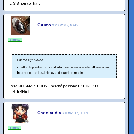
L'ISIS non ce l'ha...
Grumo
30/08/2017, 08:45
1 punto
Posted By: Marok
- Tutti i dispositivi funzionali alla trasmissione o alla diffusione via
Internet o tramite altri mezzi di suoni, immagini
Però NO SMARTPHONE perché possono USCIRE SU
IIINTERNET!
Choolaudia
30/08/2017, 09:09
2 punti