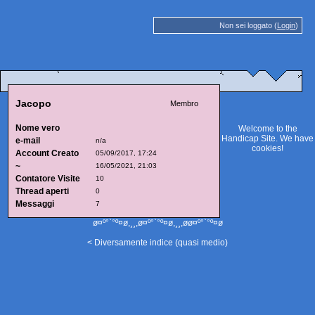
Non sei loggato (
Login
)
Jacopo
Membro
Nome vero
Welcome to the
Handicap Site. We have
e-mail
n/a
cookies
!
Account Creato
05/09/2017, 17:24
~
16/05/2021, 21:03
Contatore Visite
10
Thread aperti
0
Messaggi
7
ø¤º°`°º¤ø,¸¸,ø¤º°`°º¤ø,¸¸,øø¤º°`°º¤ø
< Diversamente indice (quasi medio)