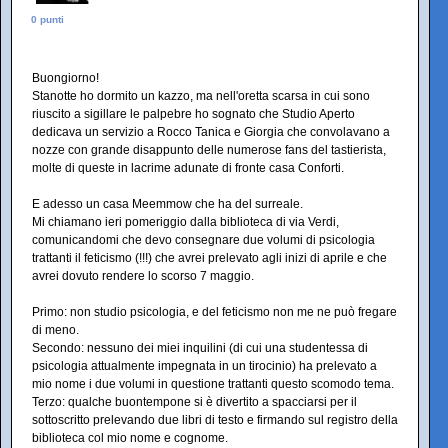
0 punti
Buongiorno!
Stanotte ho dormito un kazzo, ma nell'oretta scarsa in cui sono
riuscito a sigillare le palpebre ho sognato che Studio Aperto
dedicava un servizio a Rocco Tanica e Giorgia che convolavano a
nozze con grande disappunto delle numerose fans del tastierista,
molte di queste in lacrime adunate di fronte casa Conforti.
E adesso un casa Meemmow che ha del surreale.
Mi chiamano ieri pomeriggio dalla biblioteca di via Verdi,
comunicandomi che devo consegnare due volumi di psicologia
trattanti il feticismo (!!!) che avrei prelevato agli inizi di aprile e che
avrei dovuto rendere lo scorso 7 maggio.
Primo: non studio psicologia, e del feticismo non me ne può fregare
di meno.
Secondo: nessuno dei miei inquilini (di cui una studentessa di
psicologia attualmente impegnata in un tirocinio) ha prelevato a
mio nome i due volumi in questione trattanti questo scomodo tema.
Terzo: qualche buontempone si è divertito a spacciarsi per il
sottoscritto prelevando due libri di testo e firmando sul registro della
biblioteca col mio nome e cognome.