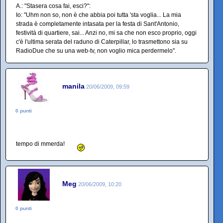
A.: "Stasera cosa fai, esci?":
Io: "Uhm non so, non è che abbia poi tutta 'sta voglia... La mia
strada è completamente intasata per la festa di Sant'Antonio,
festività di quartiere, sai... Anzi no, mi sa che non esco proprio, oggi
c'è l'ultima serata del raduno di Caterpillar, lo trasmettono sia su
RadioDue che su una web-tv, non voglio mica perdermelo".
manila
20/06/2009, 09:59
0 punti
tempo di mmerda!
Meg
20/06/2009, 10:20
0 punti