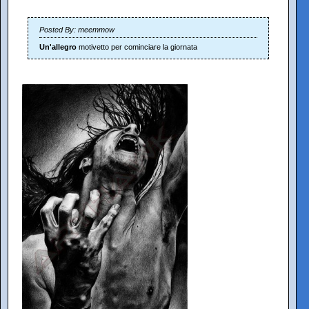
Posted By: meemmow
Un'allegro
motivetto per cominciare la giornata