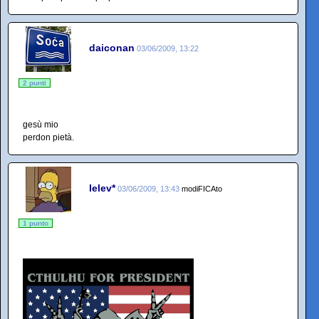
daiconan
03/06/2009, 13:22
2 punti
gesù mio
perdon pietà.
lelev*
03/06/2009, 13:43
modiFICAto
1 punto