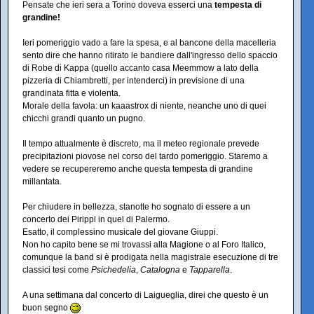
Pensate che ieri sera a Torino doveva esserci una
tempesta di
grandine!
Ieri pomeriggio vado a fare la spesa, e al bancone della macelleria
sento dire che hanno ritirato le bandiere dall'ingresso dello spaccio
di Robe di Kappa (quello accanto casa Meemmow a lato della
pizzeria di Chiambretti, per intenderci) in previsione di una
grandinata fitta e violenta.
Morale della favola: un kaaastrox di niente, neanche uno di quei
chicchi grandi quanto un pugno.
Il tempo attualmente è discreto, ma il meteo regionale prevede
precipitazioni piovose nel corso del tardo pomeriggio. Staremo a
vedere se recupereremo anche questa tempesta di grandine
millantata.
Per chiudere in bellezza, stanotte ho sognato di essere a un
concerto dei Pirippi in quel di Palermo.
Esatto, il complessino musicale del giovane Giuppi.
Non ho capito bene se mi trovassi alla Magione o al Foro Italico,
comunque la band si è prodigata nella magistrale esecuzione di tre
classici tesi come
Psichedelia
,
Catalogna
e
Tapparella
.
A una settimana dal concerto di Laigueglia, direi che questo è un
buon segno