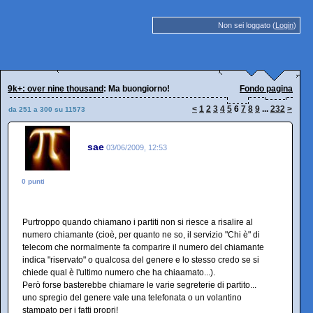
Non sei loggato (
Login
)
9k+: over nine thousand
: Ma buongiorno!
Fondo pagina
<
1
2
3
4
5
6
7
8
9
...
232
>
da 251 a 300 su 11573
sae
03/06/2009, 12:53
0 punti
Purtroppo quando chiamano i partiti non si riesce a risalire al
numero chiamante (cioè, per quanto ne so, il servizio "Chi è" di
telecom che normalmente fa comparire il numero del chiamante
indica "riservato" o qualcosa del genere e lo stesso credo se si
chiede qual è l'ultimo numero che ha chiaamato...).
Però forse basterebbe chiamare le varie segreterie di partito...
uno spregio del genere vale una telefonata o un volantino
stampato per i fatti propri!