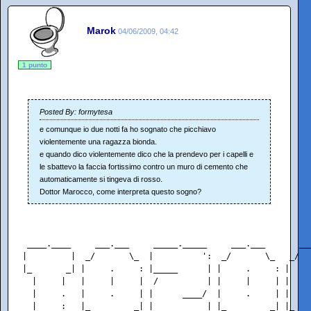
Marok
04/06/2009, 04:42
1 punto
Posted By: formytesa
e comunque io due notti fa ho sognato che picchiavo
violentemente una ragazza bionda.
e quando dico violentemente dico che la prendevo per i capelli e
le sbattevo la faccia fortissimo contro un muro di cemento che
automaticamente si tingeva di rosso.
Dottor Marocco, come interpreta questo sogno?
 ____.____     ___.___     _____._____     ___.___       __
|         |  _/       \_  |          ':  _/       \_   _/  
|_       _| |     .     : |_____      | |     .     : |    
  |     |   |     |     |  /          | |     |     | |    
  |     .   |     .     | |      ____/  |     .     | |    
  |     :   |_         _| |           | |_         _| |_   