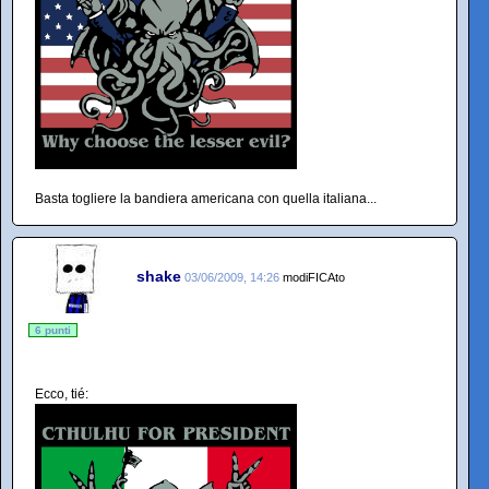
Basta togliere la bandiera americana con quella italiana...
shake
03/06/2009, 14:26
modiFICAto
6 punti
Ecco, tié: