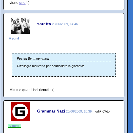
viene
uno
! :)
saretta
20/06/2009, 14:46
0 punti
Posted By: meemmow
Un'allegro motivetto per cominciare la giornata:
Mimmo quanti bei ricordi :-(
Grammar Nazi
20/06/2009, 18:39
modiFICAto
6 punti