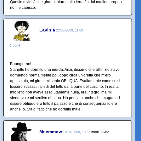
Queste divinità che girano intorno alla terra fin dal mattino proprio
non le capisco.
Lavinia
22/06/2009, 11:08
0 punti
Buongiorno!
Stanotte ho dormito una merda. Anzi, diciamo che all'inizio stavo
dormendo normalmente poi, dopo circa un'oretta che m'ero
appisolata, mi giro e mi sento OBLIQUA. Esattamente come se si
fossero scassati i piedi del letto dalla parte del cuscino. In realtà il
mio letto non aveva assolutamente nulla, era integro, ma mi
stendevo e mi sentivo obliqua. Ho pensato anche che magari ad
essere obliquo era tutto il palazzo e che di conseguenza lo ero
anche io. Sta di fatto che ho dormito male.
Meemmow
14/07/2009, 10:57
modiFICAto