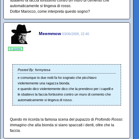
sbattevo la faccia fortissimo contro un muro di cemento che
automaticamente si tingeva di rosso.
Dottor Marocco, come interpreta questo sogno?
Meemmow
03/06/2009, 22:40
1 punto
Posted By: formytesa
e comunque io due notti fa ho sognato che picchiavo
violentemente una ragazza bionda.
e quando dico violentemente dico che la prendevo per i capelli e
le sbattevo la faccia fortissimo contro un muro di cemento che
automaticamente si tingeva di rosso.
Questo mi ricorda la famosa scena del pupazzo di
Profondo Rosso
:
immagino che alla bionda si siano spaccati i denti, oltre che la
faccia.