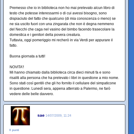
Premesso che io in biblioteca non ho mai prelevato alcun libro di
testo che potesse interessarmi o di cui avessi bisogno, sono
dispiaciuto del fatto che qualcuno (di mia conoscenza o meno) se
ne sia uscito fuori con una zingarata che non è degna nemmeno
del Necchi che caga nel vasino del bimbo facendo trasecolare la
domestica e i genitori della povera creatura.
Tuttavia, oggi pomeriggio mi recherò in via Verdi per appurare il
fatto.
Buona giornata a tutti!
NOVITA'!
Mi hanno chiamato dalla biblioteca circa dieci minuti fa e sono
risaliti alla persona che ha prelevato i libri in questione a mio nome.
Sono stati così gentili che gli ho fornito il cellulare del simpaticone
in questione. Lunedì sera, appena atterrato a Palermo, ne farò
vedere delle belle davvero.
sae
14/07/2009, 11:24
0 punti