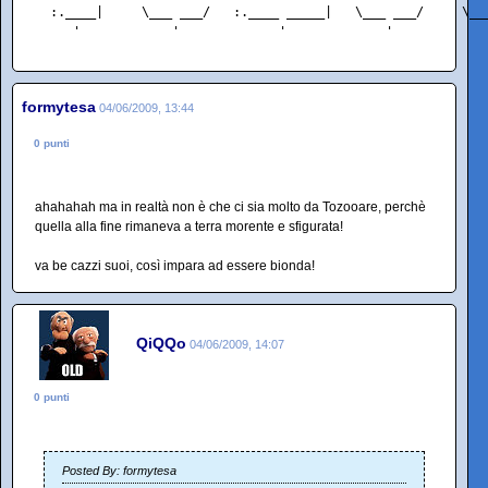
  :.____|     \___ ___/   :.____ _____|   \___ ___/     \__
     '            '             '             '            
formytesa
04/06/2009, 13:44
0 punti
ahahahah ma in realtà non è che ci sia molto da Tozooare, perchè
quella alla fine rimaneva a terra morente e sfigurata!
va be cazzi suoi, così impara ad essere bionda!
QiQQo
04/06/2009, 14:07
0 punti
Posted By: formytesa