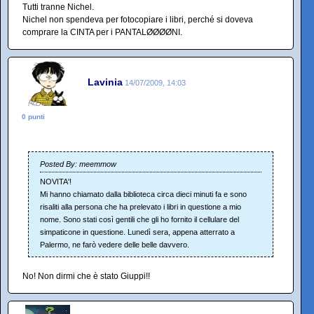
Tutti tranne Nichel.
Nichel non spendeva per fotocopiare i libri, perché si doveva
comprare la CINTA per i PANTALØØØØNI.
Lavinia
14/07/2009, 14:03
0 punti
Posted By: meemmow
NOVITA'!
Mi hanno chiamato dalla biblioteca circa dieci minuti fa e sono
risaliti alla persona che ha prelevato i libri in questione a mio
nome. Sono stati così gentili che gli ho fornito il cellulare del
simpaticone in questione. Lunedì sera, appena atterrato a
Palermo, ne farò vedere delle belle davvero.
No! Non dirmi che è stato Giuppi!!