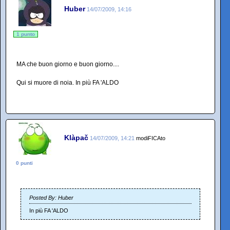
Huber
14/07/2009, 14:16
1 punto
MA che buon giorno e buon giorno....
Qui si muore di noia. In più FA 'ALDO
Klàpač
14/07/2009, 14:21
modiFICAto
0 punti
Posted By: Huber
In più FA 'ALDO