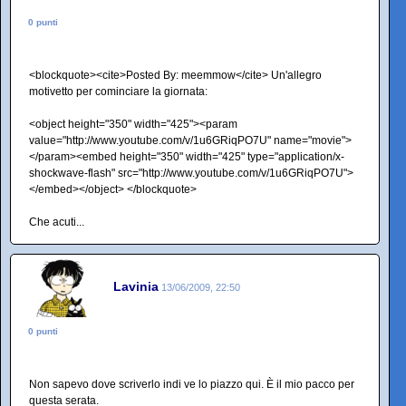
0 punti
<blockquote><cite>Posted By: meemmow</cite> Un'allegro
motivetto per cominciare la giornata:
<object height="350" width="425"><param
value="http://www.youtube.com/v/1u6GRiqPO7U" name="movie">
</param><embed height="350" width="425" type="application/x-
shockwave-flash" src="http://www.youtube.com/v/1u6GRiqPO7U">
</embed></object> </blockquote>
Che acuti...
Lavinia
13/06/2009, 22:50
0 punti
Non sapevo dove scriverlo indi ve lo piazzo qui. È il mio pacco per
questa serata.