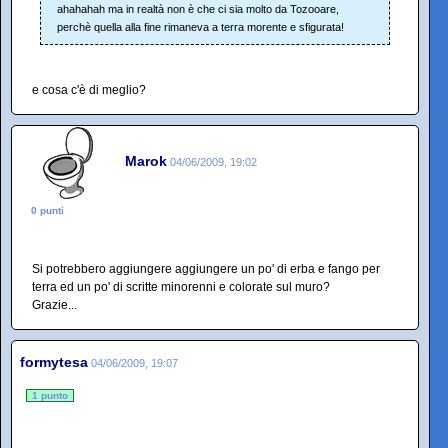
ahahahah ma in realtà non è che ci sia molto da Tozooare,
perchè quella alla fine rimaneva a terra morente e sfigurata!
e cosa c'è di meglio?
Marok
04/06/2009, 19:02
0 punti
Si potrebbero aggiungere aggiungere un po' di erba e fango per
terra ed un po' di scritte minorenni e colorate sul muro?
Grazie...
formytesa
04/06/2009, 19:07
1 punto