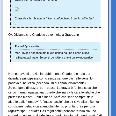
Come dice la mia nonna: "
Non confondiamo il piscio coll' orina
"
:)
Ok. Diciamo che Charlotte deve molto a Grace... :p
Posted By: carotide
Mah, invece secondo me quella donna ha una classe e una
raffinatezza innate. Se poi si considera che è un' ex-nuotatrice..
Non parlavo di grazia, indubbiamente Charlene è nata per
diventare principessa con o senza sangue blu nelle vene. Io
parlavo di bellezza (secondo i miei canoni ovviamente).
Se parliamo di grazia, beh, passo. La grazia è l'ultima cosa che
cerco in una ragazza, anzi, credo che sia tra le caratteristiche che
preferisco manchi... più o meno. Sarà che sono sempre stato
attratto dalle "tomboy" (o "maschiaccio" che dir si voglia)... Senza
conoscere i relativi caratteri, che ritengo prioritario, se per una
ragazza tipo Charlotte Casiraghi potrei pensare "credo sia uno
splendido esempio di principessa delle favole nel mondo reale", di