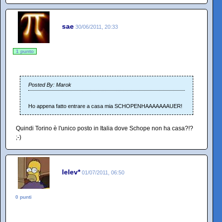
sae
30/06/2011, 20:33
1 punto
Posted By: Marok
Ho appena fatto entrare a casa mia SCHOPENHAAAAAAAUER!
Quindi Torino è l'unico posto in Italia dove Schope non ha casa?!?
;-)
lelev*
01/07/2011, 06:50
0 punti