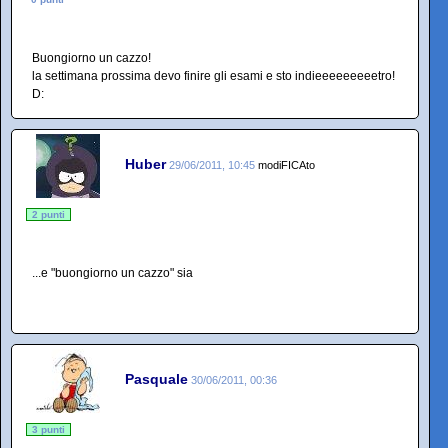
Buongiorno un cazzo!
la settimana prossima devo finire gli esami e sto indieeeeeeeeetro!
D:
Huber
29/06/2011, 10:45
modiFICAto
2 punti
...e "buongiorno un cazzo" sia
Pasquale
30/06/2011, 00:36
3 punti