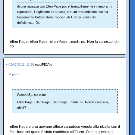
di una ragazza tipo Ellen Page potrei tranquillamente innamorarmi
(sperando, luoghi comuni a parte, che ad entrambi non piaccia
l'argomento trattato dalla traccia 8 di Tutti gli uomini del
deficiente... :D).
Ellen Page..Ellen Page..Ellen Page....mmh, no. Non la conosco, chi
è?
-
03/07/2011, 11:26
modiFICAto
0 punti
Posted By: carotide
Ellen Page..Ellen Page..Ellen Page....mmh, no. Non la conosco,
chi è?
Ellen Page è una giovane attrice canadese venuta alla ribalta con il
film Juno col quale è stata candidata all'Oscar. Oltre a questo, di