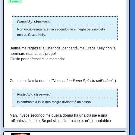
2 punti
Posted By: r3spawned
Non voglio esagerare ma secondo me è meglio persino della
nonna, Grace Kelly.
Bellissima ragazza la Charlotte, per carità, ma Grace Kelly non la
nominare neanche, ti prego!
Giusto per rinfrescarti la memoria:
Come dice la mia nonna: "
Non confondiamo il piscio coll' orina
" :)
Posted By: r3spawned
in confronto a lei la neo-moglie di Albert è un cesso.
Mah, invece secondo me quella donna ha una classe e una
raffinatezza innate. Se poi si considera che è un' ex-nuotatrice..