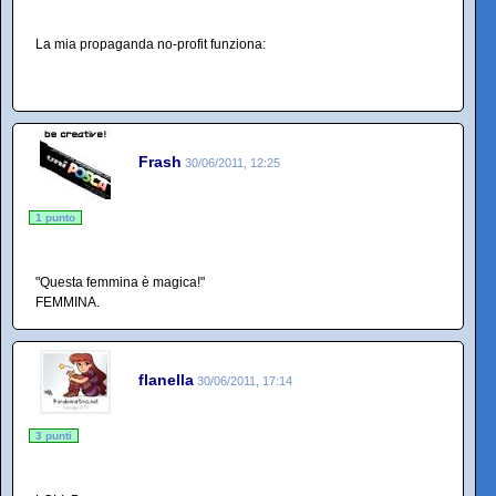
La mia propaganda no-profit funziona:
Frash
30/06/2011, 12:25
1 punto
"Questa femmina è magica!"
FEMMINA.
flanella
30/06/2011, 17:14
3 punti