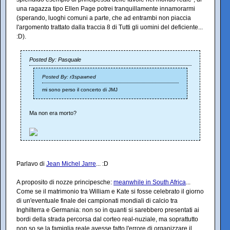
una ragazza tipo Ellen Page potrei tranquillamente innamorarmi
(sperando, luoghi comuni a parte, che ad entrambi non piaccia
l'argomento trattato dalla traccia 8 di Tutti gli uomini del deficiente...
:D).
Posted By: Pasquale
Posted By: r3spawned
mi sono perso il concerto di JMJ
Ma non era morto?
Parlavo di
Jean Michel Jarre
... :D
A proposito di nozze principesche:
meanwhile in South Africa
...
Come se il matrimonio tra William e Kate si fosse celebrato il giorno
di un'eventuale finale dei campionati mondiali di calcio tra
Inghilterra e Germania: non so in quanti si sarebbero presentati ai
bordi della strada percorsa dal corteo real-nuziale, ma soprattutto
non so se la famiglia reale avesse fatto l'errore di organizzare il