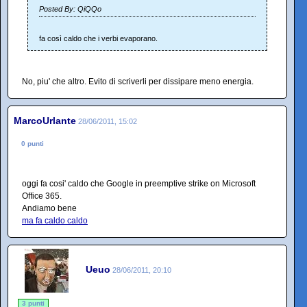
Posted By: QiQQo
fa così caldo che i verbi evaporano.
No, piu' che altro. Evito di scriverli per dissipare meno energia.
MarcoUrlante
28/06/2011, 15:02
0 punti
oggi fa cosi' caldo che Google in preemptive strike on Microsoft
Office 365.
Andiamo bene
ma fa caldo caldo
Ueuo
28/06/2011, 20:10
3 punti