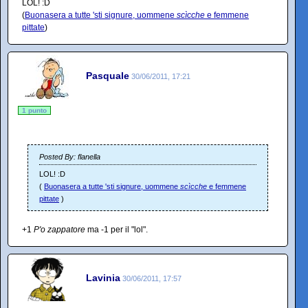
LOL! :D
(
Buonasera a tutte 'sti signure, uommene
scìcche
e femmene
pittate
)
Pasquale
30/06/2011, 17:21
1 punto
Posted By: flanella
LOL! :D
(
Buonasera a tutte 'sti signure, uommene
scìcche
e femmene
pittate
)
+1
P'o zappatore
ma -1 per il "lol".
Lavinia
30/06/2011, 17:57