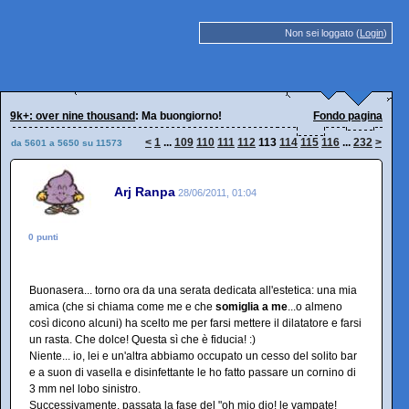
Non sei loggato (
Login
)
9k+: over nine thousand
: Ma buongiorno!
Fondo pagina
<
1
...
109
110
111
112
113
114
115
116
...
232
>
da 5601 a 5650 su 11573
Arj Ranpa
28/06/2011, 01:04
0 punti
Buonasera... torno ora da una serata dedicata all'estetica: una mia
amica (che si chiama come me e che
somiglia a me
...o almeno
così dicono alcuni) ha scelto me per farsi mettere il dilatatore e farsi
un rasta. Che dolce! Questa sì che è fiducia! :)
Niente... io, lei e un'altra abbiamo occupato un cesso del solito bar
e a suon di vasella e disinfettante le ho fatto passare un cornino di
3 mm nel lobo sinistro.
Successivamente, passata la fase del "oh mio dio! le vampate!