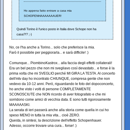
Ho appena fatto entrare a casa mia
SCHOPENHAAAAAAAUER!
Quindi Torino è l'unico posto in Italia dove Schope non ha
casa?!? ;-)
No, ce l'ha anche a Torino... solo che preferisce la mia.
Farò il possibile per peggiorarla... e sarà difficile! :)
Comunque... PiombinoKastrox... alla faccia degli effetti collaterali!
Era un bel pezzo che non mi svegliavo così devastato... e forse è la
prima volta che mi SVEGLIO perché MI GIRA LA TESTA. Al concerto
dell'mtv day ho incontrato CHIUNQUE, compresa gente che non
vedevo da 10-12 anni. Però, riguardando le foto del dopoconcerto,
ho anche visto i volti di persone COMPLETAMENTE
SCONOSCIUTE che NON ricordo di aver fotografato e che mi
sorridono come amici di vecchia data. E sono tutti rigorosamente
MAAAAASKI.
La serata di ieri passerà anche alla storia come quella in cui ho
speso MENO in tutta la mia vita... cioè ZERO.
Questa, in sintesi, la descrizione dell'effetto Schopenhauer.
Adesso, occorre trovare una cura... forse! :)