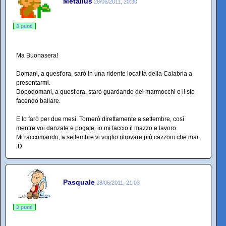
Metallus
28/06/2011, 20:30
3 punti
Ma Buonasera!
Domani, a quest'ora, sarò in una ridente località della Calabria a
presentarmi.
Dopodomani, a quest'ora, starò guardando dei marmocchi e li sto
facendo ballare.
E lo farò per due mesi. Tornerò direttamente a settembre, così
mentre voi danzate e pogate, io mi faccio il mazzo e lavoro.
Mi raccomando, a settembre vi voglio ritrovare più cazzoni che mai.
:D
Pasquale
28/06/2011, 21:03
3 punti