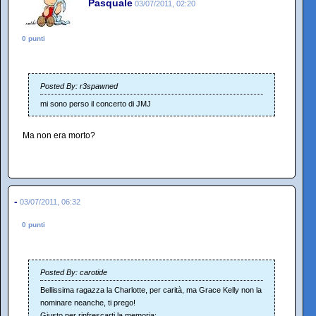
Pasquale
03/07/2011, 02:20
0 punti
Posted By: r3spawned
mi sono perso il concerto di JMJ
Ma non era morto?
-
03/07/2011, 06:32
0 punti
Posted By: carotide
Bellissima ragazza la Charlotte, per carità, ma Grace Kelly non la
nominare neanche, ti prego!
Giusto per rinfrescarti la memoria: