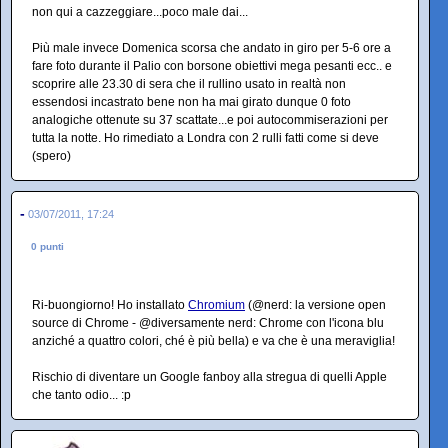
non qui a cazzeggiare...poco male dai...
Più male invece Domenica scorsa che andato in giro per 5-6 ore a
fare foto durante il Palio con borsone obiettivi mega pesanti ecc.. e
scoprire alle 23.30 di sera che il rullino usato in realtà non
essendosi incastrato bene non ha mai girato dunque 0 foto
analogiche ottenute su 37 scattate...e poi autocommiserazioni per
tutta la notte. Ho rimediato a Londra con 2 rulli fatti come si deve
(spero)
-
03/07/2011, 17:24
0 punti
Ri-buongiorno! Ho installato
Chromium
(@nerd: la versione open
source di Chrome - @diversamente nerd: Chrome con l'icona blu
anziché a quattro colori, ché è più bella) e va che è una meraviglia!
Rischio di diventare un Google fanboy alla stregua di quelli Apple
che tanto odio... :p