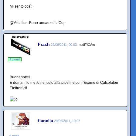
Mi sento così:
@Metallus: Buno armao edl aCop
Frash
29/06/2011, 00:03
modiFICAto
2 punti
Buonanotte!
E domani lo metto nel culo alla pipeline con l'esame di Calcolatori
Elettronici!
flanella
29/06/2011, 10:07
0 punti