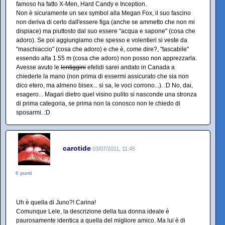
famoso ha fatto X-Men, Hard Candy e Inception.
Non è sicuramente un sex symbol alla Megan Fox, il suo fascino
non deriva di certo dall'essere figa (anche se ammetto che non mi
dispiace) ma piuttosto dal suo essere "acqua e sapone" (cosa che
adoro). Se poi aggiungiamo che spesso e volentieri si veste da
"maschiaccio" (cosa che adoro) e che è, come dire?, "tascabile"
essendo alta 1.55 m (cosa che adoro) non posso non apprezzarla.
Avesse avuto le
lentiggini
efelidi sarei andato in Canada a
chiederle la mano (non prima di essermi assicurato che sia non
dico etero, ma almeno bisex... si sa, le voci corrono...). :D No, dai,
esagero... Magari dietro quel visino pulito si nasconde una stronza
di prima categoria, se prima non la conosco non le chiedo di
sposarmi. :D
carotide
03/07/2011, 11:45
0 punti
Uh è quella di Juno?! Carina!
Comunque Lele, la descrizione della tua donna ideale è
paurosamente identica a quella del migliore amico. Ma lui è di