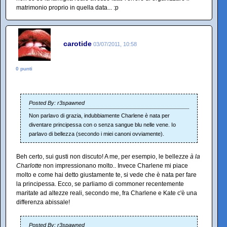
matrimonio proprio in quella data... :p
carotide
03/07/2011, 10:58
0 punti
Posted By: r3spawned
Non parlavo di grazia, indubbiamente Charlene è nata per
diventare principessa con o senza sangue blu nelle vene. Io
parlavo di bellezza (secondo i miei canoni ovviamente).
Beh certo, sui gusti non discuto! A me, per esempio, le bellezze
à la
Charlotte
non impressionano molto.. Invece Charlene mi piace
molto e come hai detto giustamente te, si vede che è nata per fare
la principessa. Ecco, se parliamo di commoner recentemente
maritate ad altezze reali, secondo me, fra Charlene e Kate c'è una
differenza abissale!
Posted By: r3spawned