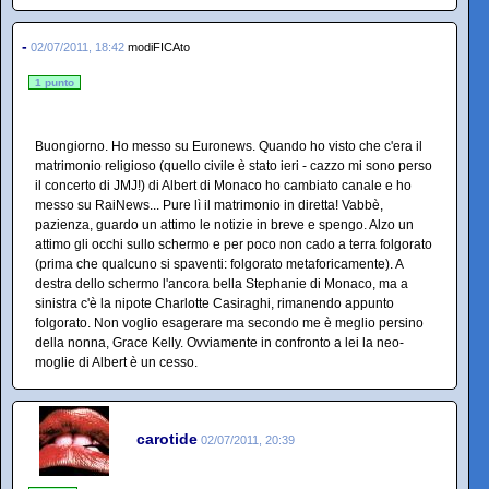
-
02/07/2011, 18:42
modiFICAto
1 punto
Buongiorno. Ho messo su Euronews. Quando ho visto che c'era il
matrimonio religioso (quello civile è stato ieri - cazzo mi sono perso
il concerto di JMJ!) di Albert di Monaco ho cambiato canale e ho
messo su RaiNews... Pure lì il matrimonio in diretta! Vabbè,
pazienza, guardo un attimo le notizie in breve e spengo. Alzo un
attimo gli occhi sullo schermo e per poco non cado a terra folgorato
(prima che qualcuno si spaventi: folgorato metaforicamente). A
destra dello schermo l'ancora bella Stephanie di Monaco, ma a
sinistra c'è la nipote Charlotte Casiraghi, rimanendo appunto
folgorato. Non voglio esagerare ma secondo me è meglio persino
della nonna, Grace Kelly. Ovviamente in confronto a lei la neo-
moglie di Albert è un cesso.
carotide
02/07/2011, 20:39