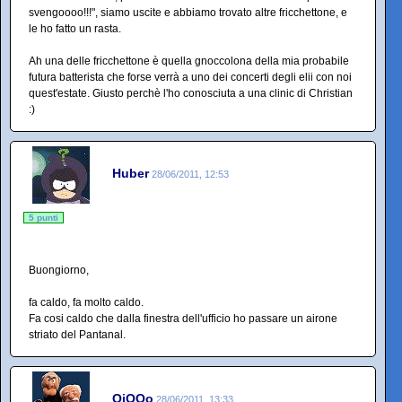
svengoooo!!!", siamo uscite e abbiamo trovato altre fricchettone, e
le ho fatto un rasta.
Ah una delle fricchettone è quella gnoccolona della mia probabile
futura batterista che forse verrà a uno dei concerti degli elii con noi
quest'estate. Giusto perchè l'ho conosciuta a una clinic di Christian
:)
Huber
28/06/2011, 12:53
5 punti
Buongiorno,
fa caldo, fa molto caldo.
Fa cosi caldo che dalla finestra dell'ufficio ho passare un airone
striato del Pantanal.
QiQQo
28/06/2011, 13:33