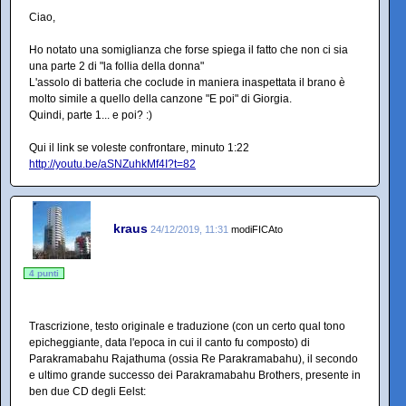
Ciao,
Ho notato una somiglianza che forse spiega il fatto che non ci sia
una parte 2 di "la follia della donna"
L'assolo di batteria che coclude in maniera inaspettata il brano è
molto simile a quello della canzone "E poi" di Giorgia.
Quindi, parte 1... e poi? :)
Qui il link se voleste confrontare, minuto 1:22
http://youtu.be/aSNZuhkMf4I?t=82
kraus
24/12/2019, 11:31
modiFICAto
4 punti
Trascrizione, testo originale e traduzione (con un certo qual tono
epicheggiante, data l'epoca in cui il canto fu composto) di
Parakramabahu Rajathuma (ossia Re Parakramabahu), il secondo
e ultimo grande successo dei Parakramabahu Brothers, presente in
ben due CD degli Eelst: