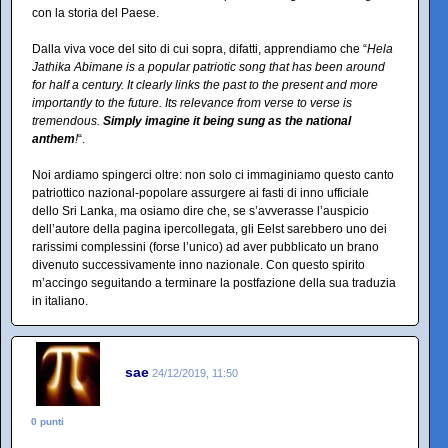
con la storia del Paese.
Dalla viva voce del sito di cui sopra, difatti, apprendiamo che “
Hela
Jathika Abimane is a popular patriotic song that has been around
for half a century. It clearly links the past to the present and more
importantly to the future. Its relevance from verse to verse is
tremendous.
Simply imagine it being sung as the national
anthem
!
“.
Noi ardiamo spingerci oltre: non solo ci immaginiamo questo canto
patriottico nazional-popolare assurgere ai fasti di inno ufficiale
dello Sri Lanka, ma osiamo dire che, se s’avverasse l’auspicio
dell’autore della pagina ipercollegata, gli Eelst sarebbero uno dei
rarissimi complessini (forse l’unico) ad aver pubblicato un brano
divenuto successivamente inno nazionale. Con questo spirito
m’accingo seguitando a terminare la postfazione della sua traduzia
in italiano.
sae
24/12/2019, 11:50
0 punti