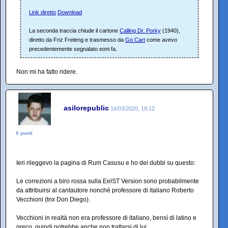
Link diretto
Download
La seconda traccia chiude il cartone
Calling Dr. Porky
(1940),
diretto da Friz Freleng e trasmesso da
Go Cart
come avevo
precedentemente segnalato eoni fa.
Non mi ha fatto ridere.
asilorepublic
16/03/2020, 19:12
0 punti
Ieri rileggevo la pagina di Rum Casusu e ho dei dubbi su questo:
Le correzioni a biro rossa sulla EelST Version sono probabilmente
da attribuirsi al cantautore nonché professore di italiano Roberto
Vecchioni (tnx Don Diego).
Vecchioni in realtà non era professore di italiano, bensì di latino e
greco, quindi potrebbe anche non trattarsi di lui.