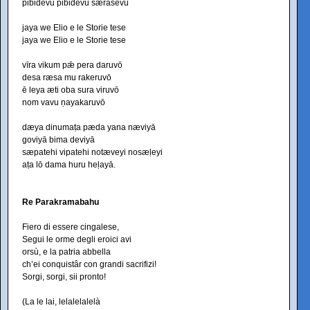
pibidevu pibidevu særasevu
jaya we Elio e le Storie tese
jaya we Elio e le Storie tese
vīra vikum pǣ pera daruvō
desa ræsa mu rakeruvō
ē leya æti oba sura viruvō
nom vavu ṇayakaruvō
dæya dinumaṭa pæda yana næviyā
goviyā bima deviyā
sæpatehi vipatehi notæveyi nosæḷeyi
aṭa lō dama huru heḷayā.
Re Parakramabahu
Fiero di essere cingalese,
Segui le orme degli eroici avi
orsù, e la patria abbella
ch’ei conquistâr con grandi sacrifizi!
Sorgi, sorgi, sii pronto!
(La le lai, lelalelalelà