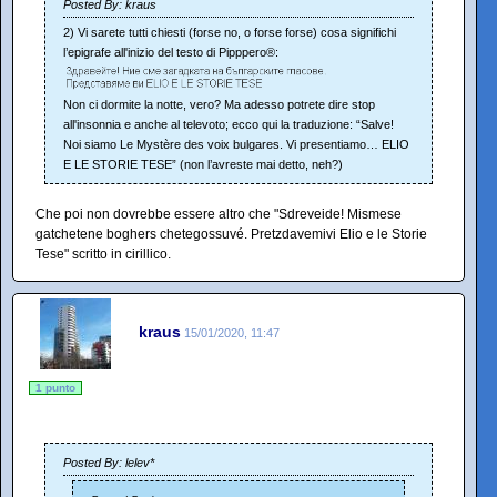
Posted By: kraus
2) Vi sarete tutti chiesti (forse no, o forse forse) cosa significhi
l’epigrafe all'inizio del testo di Pipppero®:
Non ci dormite la notte, vero? Ma adesso potrete dire stop
all'insonnia e anche al televoto; ecco qui la traduzione: “Salve!
Noi siamo Le Mystère des voix bulgares. Vi presentiamo… ELIO
E LE STORIE TESE” (non l’avreste mai detto, neh?)
Che poi non dovrebbe essere altro che "Sdreveide! Mismese
gatchetene boghers chetegossuvé. Pretzdavemivi Elio e le Storie
Tese" scritto in cirillico.
kraus
15/01/2020, 11:47
1 punto
Posted By: lelev*