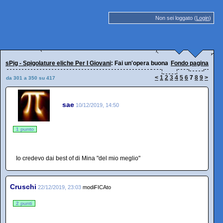
Non sei loggato (
Login
)
sPig - Spigolature eliche Per I Giovani
: Fai un'opera buona : helpa il Dottor Ma
Fondo pagina
<
1
2
3
4
5
6
7
8
9
>
da 301 a 350 su 417
sae
10/12/2019, 14:50
1 punto
Io credevo dai best of di Mina "del mio meglio"
Cruschi
22/12/2019, 23:03
modiFICAto
2 punti