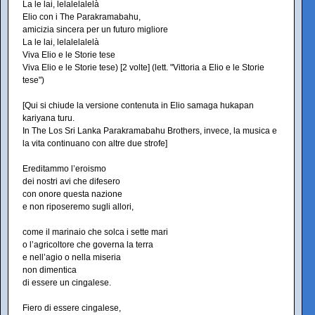
La le lai, lelalelalelà
Elio con i The Parakramabahu,
amicizia sincera per un futuro migliore
La le lai, lelalelalelà
Viva Elio e le Storie tese
Viva Elio e le Storie tese) [2 volte] (lett. "Vittoria a Elio e le Storie
tese")
[Qui si chiude la versione contenuta in Elio samaga hukapan
kariyana turu.
In The Los Sri Lanka Parakramabahu Brothers, invece, la musica e
la vita continuano con altre due strofe]
Ereditammo l’eroismo
dei nostri avi che difesero
con onore questa nazione
e non riposeremo sugli allori,
come il marinaio che solca i sette mari
o l’agricoltore che governa la terra
e nell’agio o nella miseria
non dimentica
di essere un cingalese.
Fiero di essere cingalese,