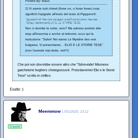
Posted By: kraus
2) Vi sarete tutti chiesti (forse no, o forse forse) cosa
significhi l’epigrafe all'inizio del testo di Pipppero®:
Non ci dormite la notte, vero? Ma adesso potrete dire
stop all'insonnia e anche al televoto; ecco qui la
traduzione: “Salve! Noi siamo Le Mystère des voix
bulgares. Vi presentiamo… ELIO E LE STORIE TESE”
(non l’avreste mai detto, neh?)
Che poi non dovrebbe essere altro che "Sdreveide! Mismese
gatchetene boghers chetegossuvé. Pretzdavemivi Elio e le Storie
Tese" scritto in cirillico.
Esatto :)
Meemmow
17/01/2020, 13:12
5 punti