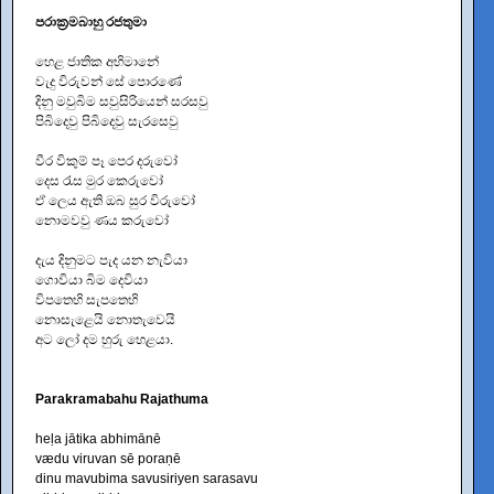
පරාක්‍රමබාහු රජතුමා
හෙළ ජාතික අභිමානේ
වැදු විරුවන් සේ පොරණේ
දිනු මවුබිම සවුසිරියෙන් සරසවු
පිබිදෙවු පිබිදෙවු සැරසෙවු
වීර විකුම් පෑ පෙර දරුවෝ
දෙස රැස මුර කෙරුවෝ
ඒ ලෙය ඇති ඔබ සුර විරුවෝ
නොමවවු ණය කරුවෝ
දැය දිනුමට පැද යන නැවියා
ගොවියා බිම දෙවියා
විපතෙහි සැපතෙහි
නොසැළෙයි නොතැවෙයි
අට ලෝ දම හුරු හෙළයා.
Parakramabahu Rajathuma
heḷa jātika abhimānē
vædu viruvan sē poraṇē
dinu mavubima savusiriyen sarasavu