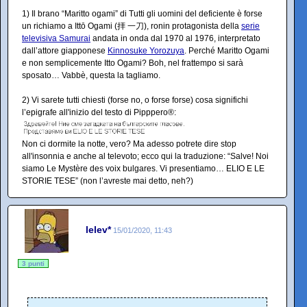
1) Il brano “Maritto ogami” di Tutti gli uomini del deficiente è forse
un richiamo a Ittō Ogami (拝 一刀), ronin protagonista della
serie
televisiva Samurai
andata in onda dal 1970 al 1976, interpretato
dall’attore giapponese
Kinnosuke Yorozuya
. Perché Maritto Ogami
e non semplicemente Itto Ogami? Boh, nel frattempo si sarà
sposato… Vabbè, questa la tagliamo.
2) Vi sarete tutti chiesti (forse no, o forse forse) cosa significhi
l’epigrafe all'inizio del testo di Pipppero®:
Non ci dormite la notte, vero? Ma adesso potrete dire stop
all'insonnia e anche al televoto; ecco qui la traduzione: “Salve! Noi
siamo Le Mystère des voix bulgares. Vi presentiamo… ELIO E LE
STORIE TESE” (non l’avreste mai detto, neh?)
lelev*
15/01/2020, 11:43
3 punti