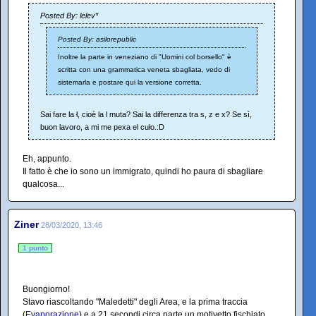
Posted By: lelev*
Posted By: asilorepublic
Inoltre la parte in veneziano di "Uomini col borsello" è
scritta con una grammatica veneta sbagliata, vedo di
sistemarla e postare qui la versione corretta.
Sai fare la ł, cioè la l muta? Sai la differenza tra s, z e x? Se sì,
buon lavoro, a mi me pexa el cuło.:D
Eh, appunto.
Il fatto è che io sono un immigrato, quindi ho paura di sbagliare
qualcosa...
Ziner
28/03/2020, 13:46
1 punto
Buongiorno!
Stavo riascoltando "Maledetti" degli Area, e la prima traccia
(
Evaporazione
) e a 21 secondi circa parte un motivetto fischiato