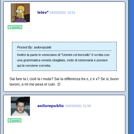
lelev*
24/03/2020, 10:51
1 punto
Posted By: asilorepublic
Inoltre la parte in veneziano di "Uomini col borsello" è scritta con
una grammatica veneta sbagliata, vedo di sistemarla e postare
qui la versione corretta.
Sai fare la ł, cioè la l muta? Sai la differenza tra s, z e x? Se sì, buon
lavoro, a mi me pexa el cuło. :D
asilorepublic
24/03/2020, 21:56
3 punti