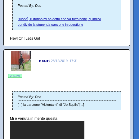
Posted By: Doc
Buondì, l'Otorino mi ha detto che va tutto bene, quindi vi
condivido la stupenda canzone in questione
Hey! Oh! Let's Go!
nxurt
28/12/2019, 17:31
2 punti
Posted By: Doc
[...] la canzone "Violentami" di "Jo Squillo"[...]
Mi è venuta in mente questa