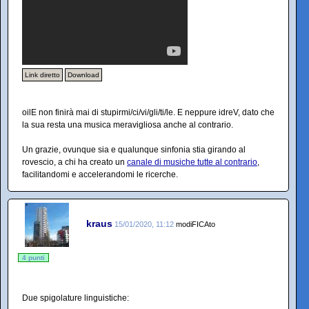
Link diretto
Download
oilE non finirà mai di stupirmi/ci/vi/gli/ti/le. E neppure idreV, dato che
la sua resta una musica meravigliosa anche al contrario.
Un grazie, ovunque sia e qualunque sinfonia stia girando al
rovescio, a chi ha creato un
canale di musiche tutte al contrario
,
facilitandomi e accelerandomi le ricerche.
kraus
15/01/2020, 11:12
modiFICAto
4 punti
Due spigolature linguistiche: