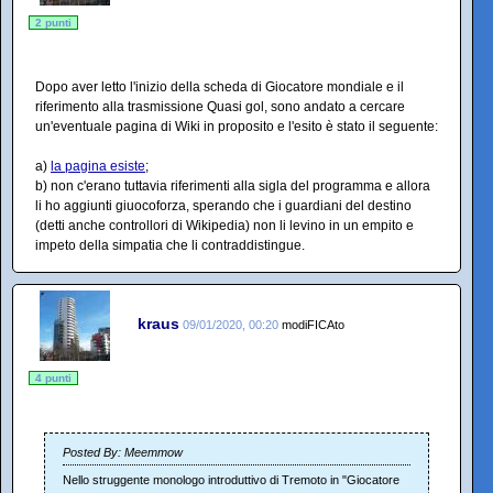
2 punti
Dopo aver letto l'inizio della scheda di Giocatore mondiale e il
riferimento alla trasmissione Quasi gol, sono andato a cercare
un'eventuale pagina di Wiki in proposito e l'esito è stato il seguente:
a)
la pagina esiste
;
b) non c'erano tuttavia riferimenti alla sigla del programma e allora
li ho aggiunti giuocoforza, sperando che i guardiani del destino
(detti anche controllori di Wikipedia) non li levino in un empito e
impeto della simpatia che li contraddistingue.
kraus
09/01/2020, 00:20
modiFICAto
4 punti
Posted By: Meemmow
Nello struggente monologo introduttivo di Tremoto in "Giocatore