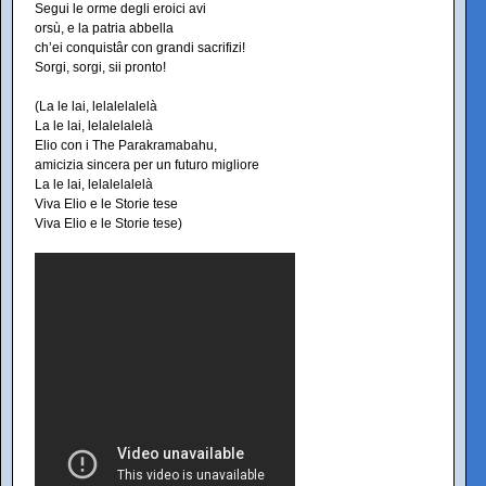
Segui le orme degli eroici avi
orsù, e la patria abbella
ch’ei conquistâr con grandi sacrifizi!
Sorgi, sorgi, sii pronto!
(La le lai, lelalelalelà
La le lai, lelalelalelà
Elio con i The Parakramabahu,
amicizia sincera per un futuro migliore
La le lai, lelalelalelà
Viva Elio e le Storie tese
Viva Elio e le Storie tese)