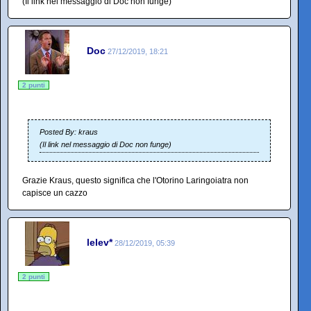
(Il link nel messaggio di Doc non funge)
Doc
27/12/2019, 18:21
2 punti
Posted By: kraus
(Il link nel messaggio di Doc non funge)
Grazie Kraus, questo significa che l'Otorino Laringoiatra non
capisce un cazzo
lelev*
28/12/2019, 05:39
2 punti