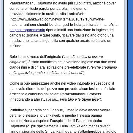
Parakramabahu Rajatuma ho avuto più culo: infatti, anziché dover
controllare il testo parola per parola, mi è giunto
provvidenzialmente in ausilio il sito LankaWeb
(http://www.lankaweb.com/news/items/2010/12/15/why-the-
national-anthem-should-be-changed-to-hela-jathika-abhimane/): la
pagina traparentesata
riporta infatti una traduzione in inglese del
canto tradizionale. A quel punto, ricavare dal testo anglofono una
ritraduzione italiana ingentilita con qualche arcaismo è stato un
tutt’uno.
Solo l’ultimo verso dell’originale (“
non dimentica di essere
cingalese
”) è stato modificato nella versione inglese con due versi
clandestini e di chiara ispirazione pre-elettorale (“
Perché crediamo
nella giustizia, perché confidiamo nell’onestà
“).
Come si può apprezzare anche nel video intubato e suesposto, il
piacevole ritornello del pezzo non prevede alcun testo, ma è stato
arricchito e concluso dai solerti Parakramabahu Brothers
inneggiando a Elio (“
La le lai... Viva Elio e le Storie tese
”).
Purtuttavia, per dirla con Ligabue, il meglio deve ancora venire
perché lo stesso sito Lankaweb, o meglio l’istessa pagina
summenzionata esprime l’auspicio che il Parakramabahu
Rajatuma (o, più spicciamente, Hela Jathika Abhimane) diventi
l’inno nazionale dello Sri Lanka in quanto s’attaglierebbe a fagiolo