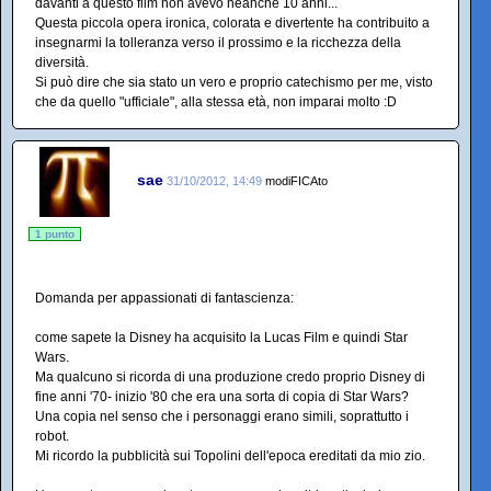
davanti a questo film non avevo neanche 10 anni...
Questa piccola opera ironica, colorata e divertente ha contribuito a
insegnarmi la tolleranza verso il prossimo e la ricchezza della
diversità.
Si può dire che sia stato un vero e proprio catechismo per me, visto
che da quello "ufficiale", alla stessa età, non imparai molto :D
sae
31/10/2012, 14:49
modiFICAto
1 punto
Domanda per appassionati di fantascienza:
come sapete la Disney ha acquisito la Lucas Film e quindi Star
Wars.
Ma qualcuno si ricorda di una produzione credo proprio Disney di
fine anni '70- inizio '80 che era una sorta di copia di Star Wars?
Una copia nel senso che i personaggi erano simili, soprattutto i
robot.
Mi ricordo la pubblicità sui Topolini dell'epoca ereditati da mio zio.