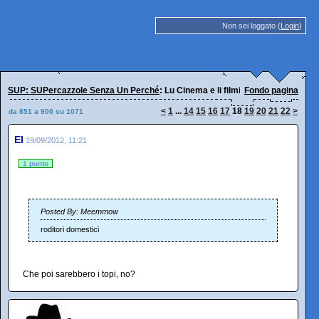
Non sei loggato (
Login
)
SUP: SUPercazzole Senza Un Perché
: Lu Cinema e li filmi
Fondo pagina
<
1
...
14
15
16
17
18
19
20
21
22
>
da 851 a 900 su 1071
El
19/09/2012, 11:21
1 punto
Posted By: Meemmow
roditori domestici
Che poi sarebbero i topi, no?