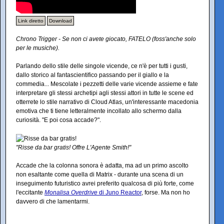
Link diretto
Download
Chrono Trigger - Se non ci avete giocato, FATELO (foss'anche solo
per le musiche).
Parlando dello stile delle singole vicende, ce n'è per tutti i gusti,
dallo storico al fantascientifico passando per il giallo e la
commedia... Mescolate i pezzetti delle varie vicende assieme e fate
interpretare gli stessi archetipi agli stessi attori in tutte le scene ed
otterrete lo stile narrativo di Cloud Atlas, un'interessante macedonia
emotiva che ti tiene letteralmente incollato allo schermo dalla
curiosità. "E poi cosa accade?".
"Risse da bar gratis! Offre L'Agente Smith!"
Accade che la colonna sonora è adatta, ma ad un primo ascolto
non esaltante come quella di Matrix - durante una scena di un
inseguimento futuristico avrei preferito qualcosa di più forte, come
l'eccitante
Monalisa Overdrive
di Juno Reactor
, forse. Ma non ho
davvero di che lamentarmi.