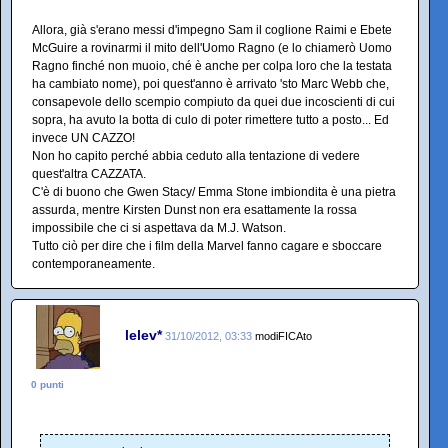
Allora, già s'erano messi d'impegno Sam il coglione Raimi e Ebete
McGuire a rovinarmi il mito dell'Uomo Ragno (e lo chiamerò Uomo
Ragno finché non muoio, ché è anche per colpa loro che la testata
ha cambiato nome), poi quest'anno è arrivato 'sto Marc Webb che,
consapevole dello scempio compiuto da quei due incoscienti di cui
sopra, ha avuto la botta di culo di poter rimettere tutto a posto... Ed
invece UN CAZZO!
Non ho capito perché abbia ceduto alla tentazione di vedere
quest'altra CAZZATA.
C'è di buono che Gwen Stacy/ Emma Stone imbiondita è una pietra
assurda, mentre Kirsten Dunst non era esattamente la rossa
impossibile che ci si aspettava da M.J. Watson.
Tutto ciò per dire che i film della Marvel fanno cagare e sboccare
contemporaneamente.
lelev*
31/10/2012, 03:33
modiFICAto
0 punti