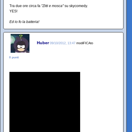
Tra due ore circa fa
"Zitti e mosca"
su skycomedy.
YES!
Ed io fo la batteria!
Huber
09/10/2012, 13:47
modiFICAto
0 punti