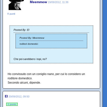
Meemmow
19/09/2012, 11:39
0 punti
Posted By: El
Posted By: Meemmow
roditori domestici
Che poi sarebbero i topi, no?
Ho convissuto con un coniglio nano, per cui lo considero un
roditore domestico.
Secondo alcuni, dipende.
El
20/09/2012, 09:50
1 punto