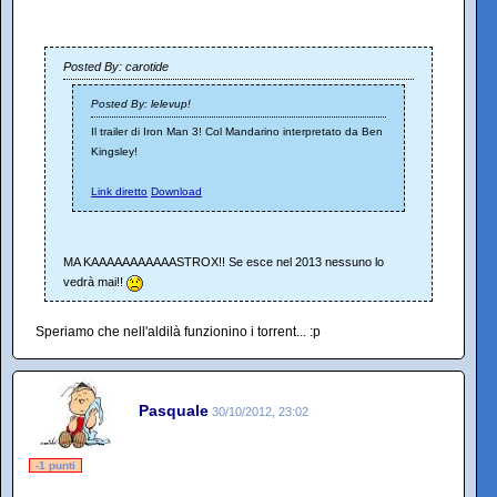
Posted By: carotide
Posted By: lelevup!
Il trailer di Iron Man 3! Col Mandarino interpretato da Ben
Kingsley!
Link diretto
Download
MA KAAAAAAAAAAASTROX!! Se esce nel 2013 nessuno lo
vedrà mai!!
Speriamo che nell'aldilà funzionino i torrent... :p
Pasquale
30/10/2012, 23:02
-1 punti