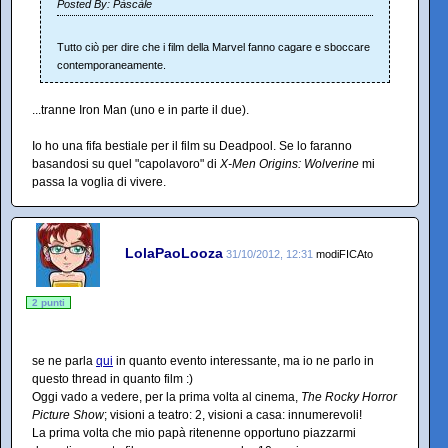
Posted By: Pàscàle
Tutto ciò per dire che i film della Marvel fanno cagare e sboccare
contemporaneamente.
...tranne Iron Man (uno e in parte il due).
Io ho una fifa bestiale per il film su Deadpool. Se lo faranno
basandosi su quel "capolavoro" di
X-Men Origins: Wolverine
mi
passa la voglia di vivere.
LolaPaoLooza
31/10/2012, 12:31
modiFICAto
2 punti
se ne parla
qui
in quanto evento interessante, ma io ne parlo in
questo thread in quanto film :)
Oggi vado a vedere, per la prima volta al cinema,
The Rocky Horror
Picture Show
; visioni a teatro: 2, visioni a casa: innumerevoli!
La prima volta che mio papà ritenenne opportuno piazzarmi