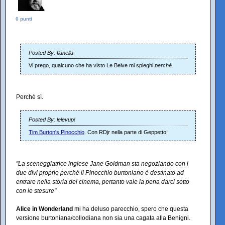
0 punti
Posted By: flanella
Vi prego, qualcuno che ha visto Le Belve mi spieghi
perchè
.
Perchè sì.
Posted By: lelevup!
Tim Burton's Pinocchio
. Con RDjr nella parte di Geppetto!
"La sceneggiatrice inglese Jane Goldman sta negoziando con i
due divi proprio perché il Pinocchio burtoniano è destinato ad
entrare nella storia del cinema, pertanto vale la pena darci sotto
con le stesure"
Alice in Wonderland
mi ha deluso parecchio, spero che questa
versione burtoniana/collodiana non sia una cagata alla Benigni.