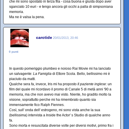
che mi sono spostato in terza fila - cosa buona e giusta dopo aver
sganciato 10 euri - e tengo ancora gli occhi a palla di simpsoniana
memoria.
Ma ne è valsa la pena.
carotide
20/01/2013, 20:46
0 punti
In questo pomeriggio plumbeo e noioso Rai Movie mi ha lanciato
un salvagente:
La Famiglia
di Ettore Scola. Bello, bellissimo mi è
piaciuto da matti.
Qualche sera fa, invece, Iris mi ha proposto
Il paziente inglese
: un
film del quale mi ricordavo il promo di Canale 5 di metà anni '90 a
memoria, ma che non avevo mai visto. Niente, ho gradito molto la
visione, soprattutto perche mi ha rimembrato quanto sia
immensamente fico Ralph Fiennes.
Così, sull' onda dell' estrogeno, mi sono vista anche la sua
(bellissima) intervista a Inside the Actor' s Studio di qualche anno
fa.
Sono morta e resuscitata diverse volte per diversi motivi, primo fra i