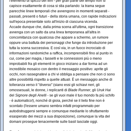
l'elemento di spicco del film - per gran parte del tempo non si
capisce esattamente di cosa si stia parlando: la trama segue
parecchie linee temporali che avvengono in momenti separati -
passati, presenti o futuri - della storia umana, con rapide indicazioni
sull'epoca presentate solo all'inizio di ciascuna vicenda.
Accade dunque che, dalla prima scena all'ultima, ogni transizione
avvenga con un salto da una linea temporanea all'altra in
concomitanza con qualcosa che appare a schermo, un rumore
oppure una battuta dei personaggi che funge da introduzione per
tutta la scena successiva. E così via, in un fuoco incrociato di
informazioni randomiche a raffica, incomprensibili fino al punto in
cui, come per magia, i tasselli e le connessioni più o meno
improbabili fra gli elementi in gioco iniziano a dar forma ad un
incredibile mosaico con dentro il messaggio positivo: aprite gli
occhi, non rassegnatevi a chi vi obbliga a pensare che non ci sono
altre possibilità rispetto a quelle attuali. È un messaggio anche di
tolleranza verso il "diverso" (siano essi gli schiavi neri, gli
omossesuali, le donne, i replicanti di
Blade Runner
, gli
Uruk Hai
del
Signore degli Anelli
- se gli vuoi male il tuo mondo fa più schifo
- è automatico!), nonché di gioia, perché se il lieto fine non è
scontato (l'essere umano sembra infatti programmato per
autodistruggersi sempre e comunque mediante lo sfruttamento
esasperato dei mezzi a sua disposizione), comunque la vita del
domani prosegue tenacemente sulle basil lasciate oggi.