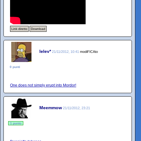
Link diretto
Download
lelev*
21/11/2012, 10:41
modiFICAto
0 punti
One does not simply erupt into Mordor!
Meemmow
21/11/2012, 23:21
1 punto