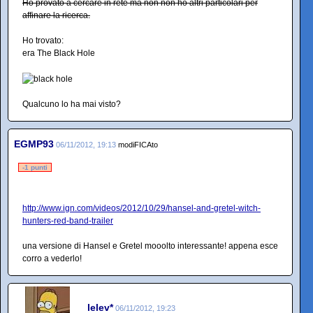
Ho provato a cercare in rete ma non non ho altri particolari per
affinare la ricerca.
Ho trovato:
era The Black Hole
Qualcuno lo ha mai visto?
EGMP93
06/11/2012, 19:13
modiFICAto
-1 punti
http://www.ign.com/videos/2012/10/29/hansel-and-gretel-witch-
hunters-red-band-trailer
una versione di Hansel e Gretel mooolto interessante! appena esce
corro a vederlo!
lelev*
06/11/2012, 19:23