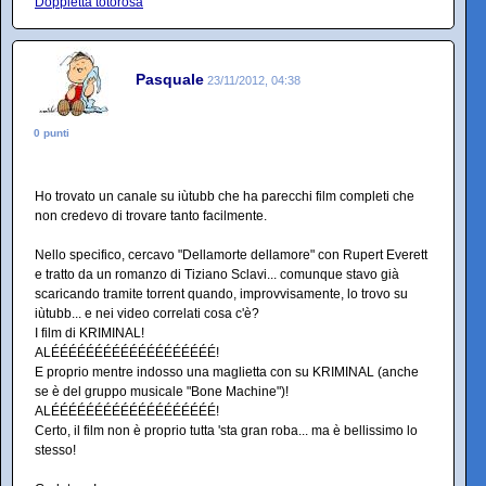
Doppietta totorosa
Pasquale
23/11/2012, 04:38
0 punti
Ho trovato un canale su iùtubb che ha parecchi film completi che
non credevo di trovare tanto facilmente.
Nello specifico, cercavo "Dellamorte dellamore" con Rupert Everett
e tratto da un romanzo di Tiziano Sclavi... comunque stavo già
scaricando tramite torrent quando, improvvisamente, lo trovo su
iùtubb... e nei video correlati cosa c'è?
I film di KRIMINAL!
ALÉÉÉÉÉÉÉÉÉÉÉÉÉÉÉÉÉÉÉ!
E proprio mentre indosso una maglietta con su KRIMINAL (anche
se è del gruppo musicale "Bone Machine")!
ALÉÉÉÉÉÉÉÉÉÉÉÉÉÉÉÉÉÉÉ!
Certo, il film non è proprio tutta 'sta gran roba... ma è bellissimo lo
stesso!