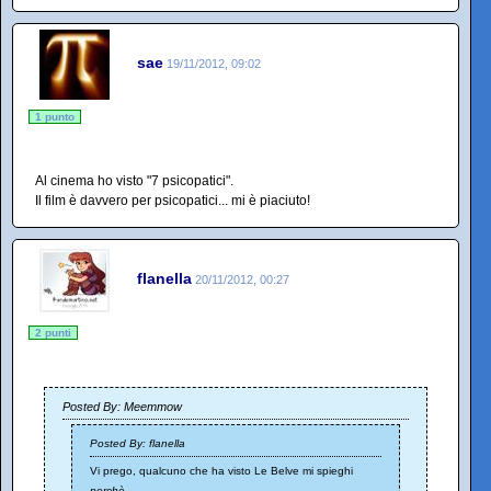
sae
19/11/2012, 09:02
1 punto
Al cinema ho visto "7 psicopatici".
Il film è davvero per psicopatici... mi è piaciuto!
flanella
20/11/2012, 00:27
2 punti
Posted By: Meemmow
Posted By: flanella
Vi prego, qualcuno che ha visto Le Belve mi spieghi
perchè
.