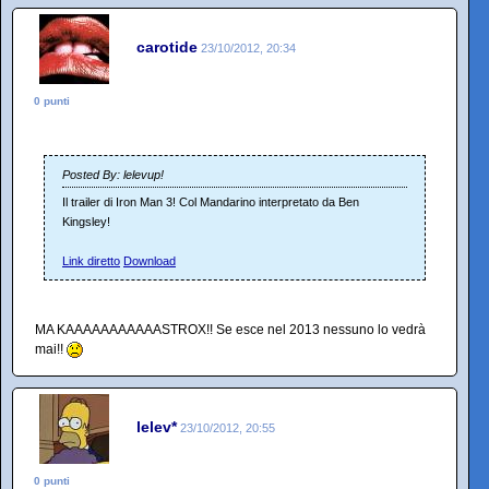
carotide
23/10/2012, 20:34
0 punti
Posted By: lelevup!
Il trailer di Iron Man 3! Col Mandarino interpretato da Ben
Kingsley!
Link diretto
Download
MA KAAAAAAAAAAASTROX!! Se esce nel 2013 nessuno lo vedrà
mai!!
lelev*
23/10/2012, 20:55
0 punti