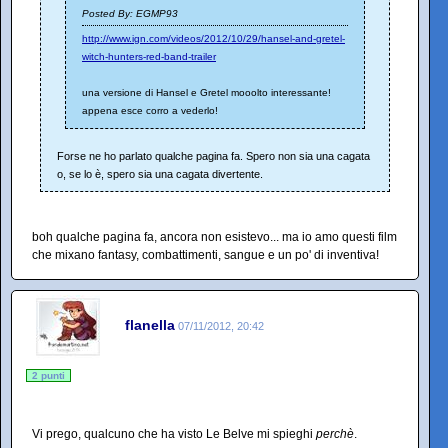
Posted By: EGMP93
http://www.ign.com/videos/2012/10/29/hansel-and-gretel-
witch-hunters-red-band-trailer
una versione di Hansel e Gretel mooolto interessante!
appena esce corro a vederlo!
Forse ne ho parlato qualche pagina fa. Spero non sia una cagata
o, se lo è, spero sia una cagata divertente.
boh qualche pagina fa, ancora non esistevo... ma io amo questi film
che mixano fantasy, combattimenti, sangue e un po' di inventiva!
flanella
07/11/2012, 20:42
2 punti
Vi prego, qualcuno che ha visto Le Belve mi spieghi
perchè
.