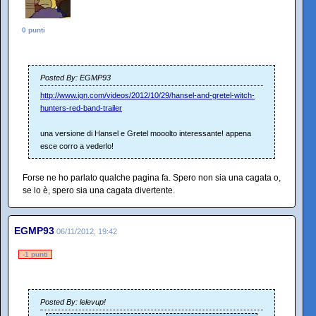
0 punti
Posted By: EGMP93
http://www.ign.com/videos/2012/10/29/hansel-and-gretel-witch-
hunters-red-band-trailer
una versione di Hansel e Gretel mooolto interessante! appena
esce corro a vederlo!
Forse ne ho parlato qualche pagina fa. Spero non sia una cagata o,
se lo è, spero sia una cagata divertente.
EGMP93
06/11/2012, 19:42
-1 punti
Posted By: lelevup!