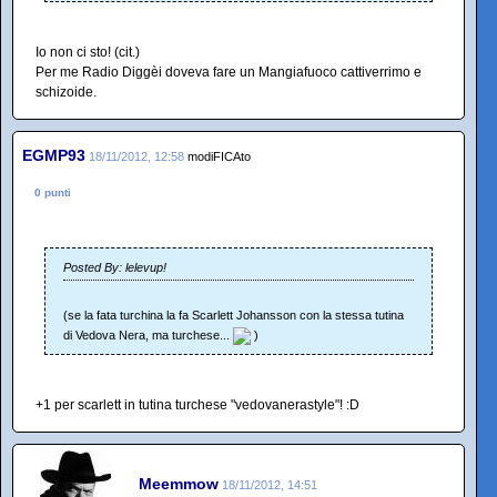
Io non ci sto! (cit.)
Per me Radio Diggèi doveva fare un Mangiafuoco cattiverrimo e
schizoide.
EGMP93
18/11/2012, 12:58
modiFICAto
0 punti
Posted By: lelevup!
(se la fata turchina la fa Scarlett Johansson con la stessa tutina
di Vedova Nera, ma turchese...
)
+1 per scarlett in tutina turchese "vedovanerastyle"! :D
Meemmow
18/11/2012, 14:51