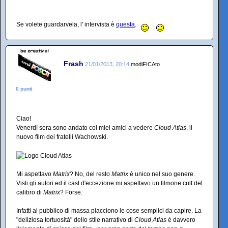
Se volete guardarvela, l' intervista è
questa
.
Frash
21/01/2013, 20:14
modiFICAto
0 punti
Ciao!
Venerdì sera sono andato coi miei amici a vedere
Cloud Atlas
, il
nuovo film dei fratelli Wachowski.
Mi aspettavo
Matrix
? No, del resto
Matrix
è unico nel suo genere.
Visti gli autori ed il cast d'eccezione mi aspettavo un filmone cult del
calibro di
Matrix
? Forse.
Infatti al pubblico di massa piacciono le cose semplici da capire. La
"deliziosa tortuosità" dello stile narrativo di
Cloud Atlas
è davvero