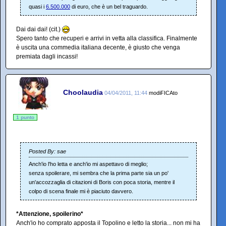
quasi i
6.500.000
di euro, che è un bel traguardo.
Dai dai dai! (cit.)
Spero tanto che recuperi e arrivi in vetta alla classifica. Finalmente
è uscita una commedia italiana decente, è giusto che venga
premiata dagli incassi!
Choolaudia
04/04/2011, 11:44
modiFICAto
1 punto
Posted By: sae
Anch'io l'ho letta e anch'io mi aspettavo di meglio;
senza spoilerare, mi sembra che la prima parte sia un po'
un'accozzaglia di citazioni di Boris con poca storia, mentre il
colpo di scena finale mi è piaciuto davvero.
*Attenzione, spoilerino*
Anch'io ho comprato apposta il Topolino e letto la storia... non mi ha