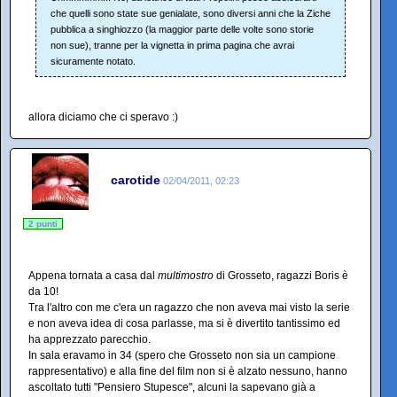
che quelli sono state sue genialate, sono diversi anni che la Ziche
pubblica a singhiozzo (la maggior parte delle volte sono storie
non sue), tranne per la vignetta in prima pagina che avrai
sicuramente notato.
allora diciamo che ci speravo :)
carotide
02/04/2011, 02:23
2 punti
Appena tornata a casa dal
multimostro
di Grosseto, ragazzi Boris è
da 10!
Tra l'altro con me c'era un ragazzo che non aveva mai visto la serie
e non aveva idea di cosa parlasse, ma si è divertito tantissimo ed
ha apprezzato parecchio.
In sala eravamo in 34 (spero che Grosseto non sia un campione
rappresentativo) e alla fine del film non si è alzato nessuno, hanno
ascoltato tutti "Pensiero Stupesce", alcuni la sapevano già a