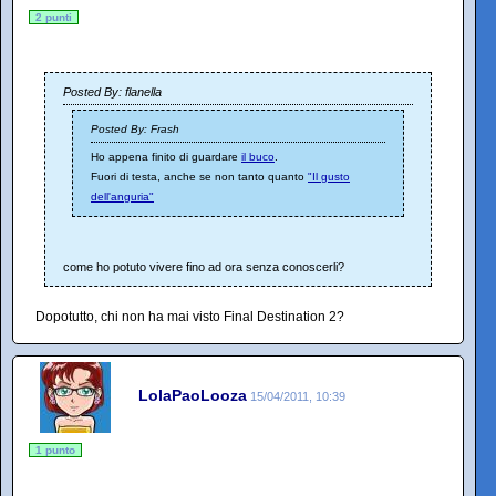
2 punti
Posted By: flanella
Posted By: Frash
Ho appena finito di guardare
il buco
.
Fuori di testa, anche se non tanto quanto
"Il gusto
dell'anguria"
come ho potuto vivere fino ad ora senza conoscerli?
Dopotutto, chi non ha mai visto Final Destination 2?
LolaPaoLooza
15/04/2011, 10:39
1 punto