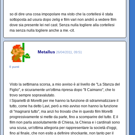
so di dire una cosa impopolare ma visto che la cortellesi è stata
sottoposta ad usura dopo zelig e film vari non andrò a vedere film
dove sia presente lei nel cast. Senza nulla togliere alla cortellesi
ma senza nulla togliere anche a me.-cit.
Metallus
26/04/2011, 09:51
0 punti
Visto la settimana scorsa, a mio avviso è al livello de "La Stanza del
Figlio", e sicuramente un'ottima ripresa dopo "Il Caimano", che lo
trovo sempre sopravalutato.
I Siparietti di Moretti per me hanno la funzione di sdrammatizzare il
tutto, come ha detto Lavi, però a mio avviso non hanno la funzione
di "magnarsi tutto", ma anzi ho trovato che in questo film Moretti
progressivamente si mette da parte, fino a scomparire del tutto. E il
film non parla assolutamente di Chiesa, la Chiesa e i cardinali sono
una scusa, un'ottima allegoria per rappresentare la società d'oggi,
fino al finale, che non esito a definire shockante, non tanto per il