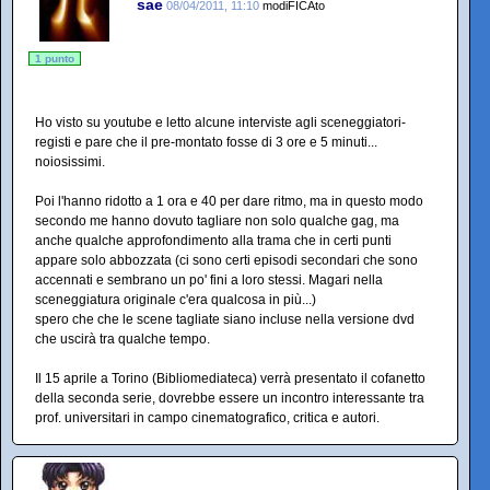
sae
08/04/2011, 11:10
modiFICAto
1 punto
Ho visto su youtube e letto alcune interviste agli sceneggiatori-
registi e pare che il pre-montato fosse di 3 ore e 5 minuti...
noiosissimi.
Poi l'hanno ridotto a 1 ora e 40 per dare ritmo, ma in questo modo
secondo me hanno dovuto tagliare non solo qualche gag, ma
anche qualche approfondimento alla trama che in certi punti
appare solo abbozzata (ci sono certi episodi secondari che sono
accennati e sembrano un po' fini a loro stessi. Magari nella
sceneggiatura originale c'era qualcosa in più...)
spero che che le scene tagliate siano incluse nella versione dvd
che uscirà tra qualche tempo.
Il 15 aprile a Torino (Bibliomediateca) verrà presentato il cofanetto
della seconda serie, dovrebbe essere un incontro interessante tra
prof. universitari in campo cinematografico, critica e autori.