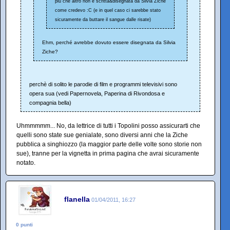
più che altro non è scritta&disegnata da Silvia Ziche
come credevo :C (e in quel caso ci sarebbe stato
sicuramente da buttare il sangue dalle risate)
Ehm, perché avrebbe dovuto essere disegnata da Silvia
Ziche?
perchè di solito le parodie di film e programmi televisivi sono
opera sua (vedi Papernovela, Paperina di Rivondosa e
compagnia bella)
Uhmmmmm... No, da lettrice di tutti i Topolini posso assicurarti che
quelli sono state sue genialate, sono diversi anni che la Ziche
pubblica a singhiozzo (la maggior parte delle volte sono storie non
sue), tranne per la vignetta in prima pagina che avrai sicuramente
notato.
flanella
01/04/2011, 16:27
0 punti