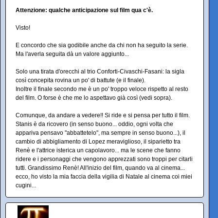
Attenzione: qualche anticipazione sul film qua c'è.
Visto!
E concordo che sia godibile anche da chi non ha seguito la serie.
Ma l'averla seguita dà un valore aggiunto...
Solo una tirata d'orecchi al trio Conforti-Civaschi-Fasani: la sigla
così concepita rovina un po' di battute (e il finale).
Inoltre il finale secondo me è un po' troppo veloce rispetto al resto
del film. O forse è che me lo aspettavo già così (vedi sopra).
Comunque, da andare a vedere!! Si ride e si pensa per tutto il film.
Stanis è da ricovero (in senso buono... oddio, ogni volta che
appariva pensavo "abbattetelo", ma sempre in senso buono...), il
cambio di abbigliamento di Lopez meraviglioso, il siparietto tra
Renè e l'attrice isterica un capolavoro... ma le scene che fanno
ridere e i personaggi che vengono apprezzati sono troppi per citarli
tutti. Grandissimo Renè! All'inizio del film, quando va al cinema...
ecco, ho visto la mia faccia della vigilia di Natale al cinema coi miei
cugini...