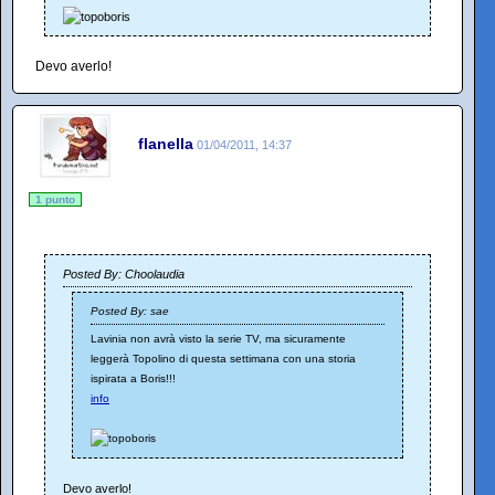
Devo averlo!
flanella
01/04/2011, 14:37
1 punto
Posted By: Choolaudia
Posted By: sae
Lavinia non avrà visto la serie TV, ma sicuramente
leggerà Topolino di questa settimana con una storia
ispirata a Boris!!!
info
Devo averlo!