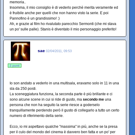
memoria..
Insomma, il mio consiglio è di vederlo perchè merita veramente ed
è fruibile anche per quelli che non hanno visto la serie. E poi
Pannofino è un grandissimo! :)
Ah, e grazie al film ho rivalutato parecchio Sermonti (che mi stava
un po' sulle palle). Stanis è diventato il mio personaggio preferito!
sae
02/04/2011, 09:53
2 punti
Io son andato a vederlo in una multisala, eravamo solo in 11 in una
sla da 250 posti.
La sceneggiatura funziona, la seconda parte è più brillante e ci
sono alcune scene in cui si ride di gusto, ma
secondo me
una
persona che non ha seguito la serie riesce a goderselo
tranquillamente perdendo però il gusto di collegarlo a tutto un certo
numero di riferimento della serie.
Ecco, io mi aspettavo qualche "massima" in più, anche se la presa
per il culo del mondo del cinema è davvero ben fatta e un po' per