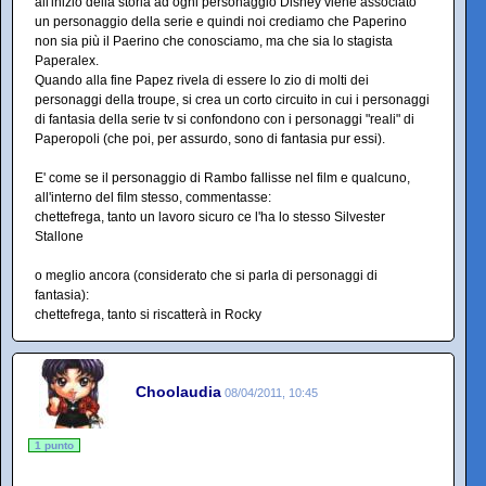
all'inizio della storia ad ogni personaggio Disney viene associato
un personaggio della serie e quindi noi crediamo che Paperino
non sia più il Paerino che conosciamo, ma che sia lo stagista
Paperalex.
Quando alla fine Papez rivela di essere lo zio di molti dei
personaggi della troupe, si crea un corto circuito in cui i personaggi
di fantasia della serie tv si confondono con i personaggi "reali" di
Paperopoli (che poi, per assurdo, sono di fantasia pur essi).
E' come se il personaggio di Rambo fallisse nel film e qualcuno,
all'interno del film stesso, commentasse:
chettefrega, tanto un lavoro sicuro ce l'ha lo stesso Silvester
Stallone
o meglio ancora (considerato che si parla di personaggi di
fantasia):
chettefrega, tanto si riscatterà in Rocky
Choolaudia
08/04/2011, 10:45
1 punto