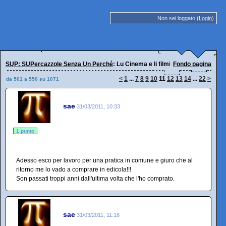
Non sei loggato (
Login
)
SUP: SUPercazzole Senza Un Perché
: Lu Cinema e li filmi
Fondo pagina
<
1
...
7
8
9
10
11
12
13
14
...
22
>
da 501 a 550 su 1071
sae
31/03/2011, 10:33
1 punto
Adesso esco per lavoro per una pratica in comune e giuro che al
ritorno me lo vado a comprare in edicola!!!
Son passati troppi anni dall'ultima volta che l'ho comprato.
sae
31/03/2011, 11:18