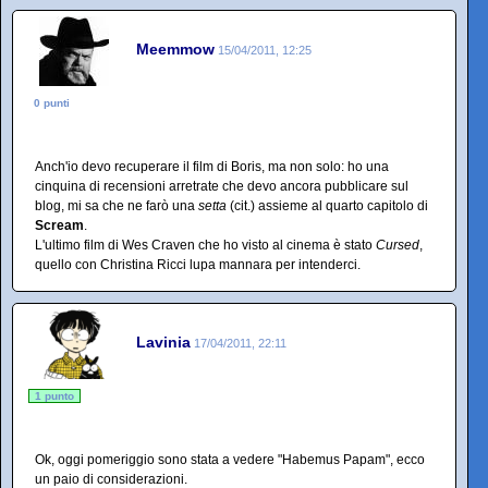
Meemmow
15/04/2011, 12:25
0 punti
Anch'io devo recuperare il film di Boris, ma non solo: ho una
cinquina di recensioni arretrate che devo ancora pubblicare sul
blog, mi sa che ne farò una
setta
(cit.) assieme al quarto capitolo di
Scream
.
L'ultimo film di Wes Craven che ho visto al cinema è stato
Cursed
,
quello con Christina Ricci lupa mannara per intenderci.
Lavinia
17/04/2011, 22:11
1 punto
Ok, oggi pomeriggio sono stata a vedere "Habemus Papam", ecco
un paio di considerazioni.