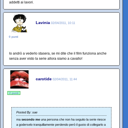
addetti ai lavori.
Lavinia
02/04/2011, 10:11
0 punti
Io andrò a vederlo stasera, se mi dite che il film funziona anche
senza aver visto la serie allora siamo a cavallo!
carotide
02/04/2011, 11:44
2 punti
Posted By: sae
ma
secondo me
una persona che non ha seguito la serie riesce
a goderselo tranquillamente perdendo però il gusto di collegarlo a