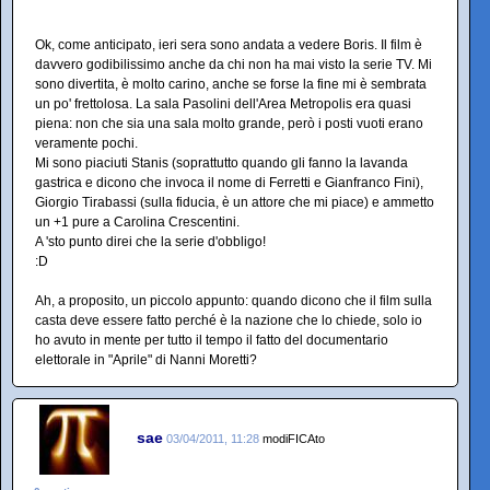
Ok, come anticipato, ieri sera sono andata a vedere Boris. Il film è
davvero godibilissimo anche da chi non ha mai visto la serie TV. Mi
sono divertita, è molto carino, anche se forse la fine mi è sembrata
un po' frettolosa. La sala Pasolini dell'Area Metropolis era quasi
piena: non che sia una sala molto grande, però i posti vuoti erano
veramente pochi.
Mi sono piaciuti Stanis (soprattutto quando gli fanno la lavanda
gastrica e dicono che invoca il nome di Ferretti e Gianfranco Fini),
Giorgio Tirabassi (sulla fiducia, è un attore che mi piace) e ammetto
un +1 pure a Carolina Crescentini.
A 'sto punto direi che la serie d'obbligo!
:D
Ah, a proposito, un piccolo appunto: quando dicono che il film sulla
casta deve essere fatto perché è la nazione che lo chiede, solo io
ho avuto in mente per tutto il tempo il fatto del documentario
elettorale in "Aprile" di Nanni Moretti?
sae
03/04/2011, 11:28
modiFICAto