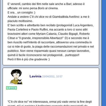
E' venerdì, cambio dei film nelle sale anche a Bari; adesso è
ufficiale: mi sono persa
Boris
al cinema.
E ora... un consiglio :)
Andate a vedere
C'è chi dice no
di Giambattista Avellino: a me è
piaciuto moltissimo.
E' ben scritto e altrettanto ben recitato (protagonisti Luca Argentero,
Paola Cortellesi e Paolo Ruffini, ma accanto a loro ci sono altri
bravissimi attori come Myriam Catania, Claudio Bigagli, Roberto
Citran e "il grande, irreprensibile Albertazzi" :D) e secondo me è
ben riuscito nell'intento di raccontare, attraverso una commedia in
cui si ride di gusto, la piaga delle raccomandazioni nel privato e nel
pubblico. Non viene risparmiato quasi nessun campo lavorativo,
quindi è facile riconoscersi nei protagonisti... purtroppo!!
Però il film è più che gradevole :)
Lavinia
15/04/2011, 10:57
5 punti
"C'è chi dice no" mi interessava, ormai più vado verso la fine degli
esami, più si avvicina il bellissimo scenario della precarietà da