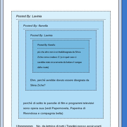
Posted By: Lavinia
Posted By: flanella
Posted By: Lavinia
Posted By: flanella
più che altro non è scritta&disegnata da Silvia
Ziche come credevo :C (e in quel caso ci
sarebbe stato sicuramente da buttare il sangue
dalle risate)
Ehm, perché avrebbe dovuto essere disegnata da
Silvia Ziche?
perchè di solito le parodie di film e programmi televisivi
sono opera sua (vedi Papernovela, Paperina di
Rivondosa e compagnia bella)
Uhmmmmm... No, da lettrice di tutti i Topolini posso assicurarti