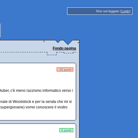
Non sei loggato (
Login
)
Fondo pagina
-19 punti
uber, c'è meno razzismo informatico verso i
nnale di Woodstock e per la serata che mi si
supergiovane) vorrei conoscere il vostro
2 punti