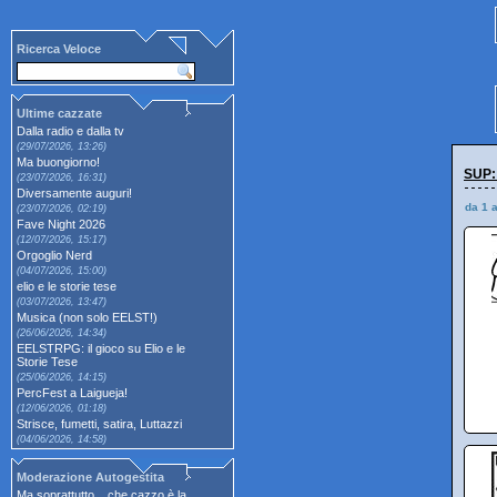
Ricerca Veloce
Ultime cazzate
Dalla radio e dalla tv
(29/07/2026, 13:26)
Ma buongiorno!
SUP:
(23/07/2026, 16:31)
Diversamente auguri!
da 1 
(23/07/2026, 02:19)
Fave Night 2026
(12/07/2026, 15:17)
Orgoglio Nerd
(04/07/2026, 15:00)
elio e le storie tese
(03/07/2026, 13:47)
Musica (non solo EELST!)
(26/06/2026, 14:34)
EELSTRPG: il gioco su Elio e le
Storie Tese
(25/06/2026, 14:15)
PercFest a Laigueja!
(12/06/2026, 01:18)
Strisce, fumetti, satira, Luttazzi
(04/06/2026, 14:58)
Moderazione Autogestita
Ma soprattutto... che cazzo è la