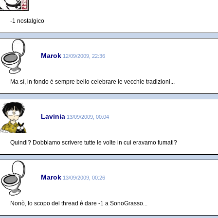
-1 nostalgico
Marok
12/09/2009, 22:36
Ma sì, in fondo è sempre bello celebrare le vecchie tradizioni...
Lavinia
13/09/2009, 00:04
Quindi? Dobbiamo scrivere tutte le volte in cui eravamo fumati?
Marok
13/09/2009, 00:26
Nonò, lo scopo del thread è dare -1 a SonoGrasso...