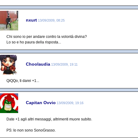
nxurt
13/09/2009, 08:25
Chi sono io per andare contro la volontà divina?
Lo so e ho paura della risposta...
Choolaudia
13/09/2009, 19:11
QiQQo, ti darei +1...
Capitan Ovvio
13/09/2009, 19:16
Date +1 agli altri messaggi, altrimenti muore subito.
PS: Io non sono SonoGrasso.