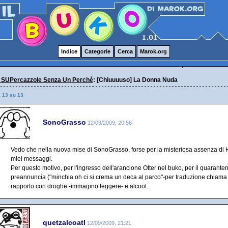
Indice
Categorie
Cerca
Marok.org
 SUPercazzole Senza Un Perché
: [Chiuuuuso] La Donna Nuda
a 13 su 13
SonoGrasso
12/09/2009, 20:56
Vedo che nella nuova mise di SonoGrasso, forse per la misteriosa assenza di H
miei messaggi.
Per questo motivo, per l'ingresso dell'arancione Otter nel buko, per il quarante
preannuncia ("minchia oh ci si crema un deca al parco"-per traduzione chiama 
rapporto con droghe -immagino leggere- e alcool.
quetzalcoatl
12/09/2009, 21:21