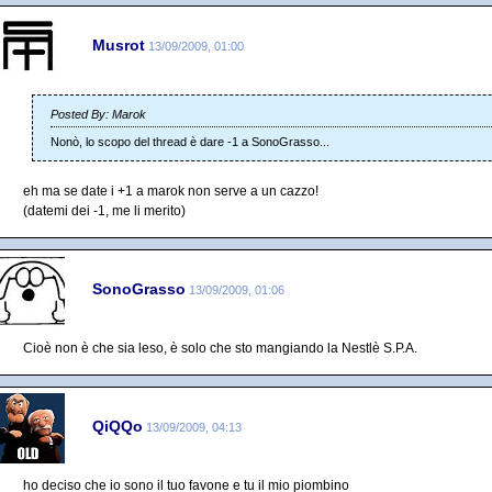
Musrot
13/09/2009, 01:00
Posted By: Marok
Nonò, lo scopo del thread è dare -1 a SonoGrasso...
eh ma se date i +1 a marok non serve a un cazzo!
(datemi dei -1, me li merito)
SonoGrasso
13/09/2009, 01:06
Cioè non è che sia leso, è solo che sto mangiando la Nestlè S.P.A.
QiQQo
13/09/2009, 04:13
ho deciso che io sono il tuo favone e tu il mio piombino