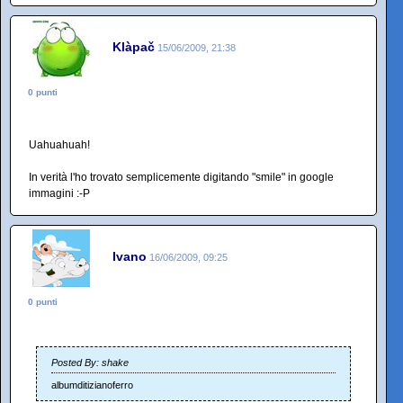
Klàpač
15/06/2009, 21:38
0 punti
Uahuahuah!
In verità l'ho trovato semplicemente digitando "smile" in google
immagini :-P
Ivano
16/06/2009, 09:25
0 punti
Posted By: shake
albumditizianoferro