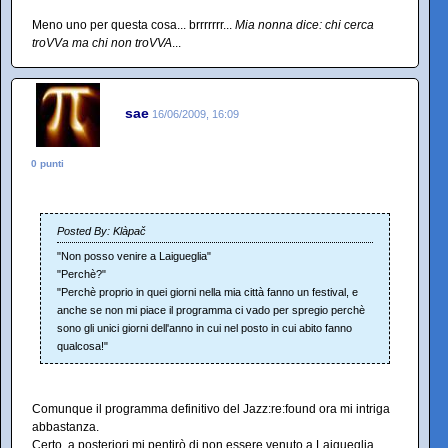
Meno uno per questa cosa... brrrrrrr...
Mia nonna dice: chi cerca
troVVa ma chi non troVVA
...
sae
16/06/2009, 16:09
0 punti
Posted By: Klàpač
"Non posso venire a Laigueglia"
"Perchè?"
"Perchè proprio in quei giorni nella mia città fanno un festival, e
anche se non mi piace il programma ci vado per spregio perchè
sono gli unici giorni dell'anno in cui nel posto in cui abito fanno
qualcosa!"
Comunque il programma definitivo del Jazz:re:found ora mi intriga
abbastanza.
Certo, a posteriori mi pentirò di non essere venuto a Laigueglia,