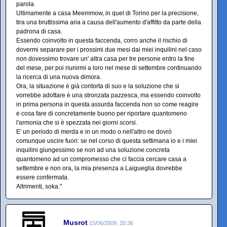
parola.
Ultimamente a casa Meemmow, in quel di Torino per la precisione,
tira una bruttissima aria a causa dell'aumento d'affitto da parte della
padrona di casa.
Essendo coinvolto in questa faccenda, corro anche il rischio di
dovermi separare per i prossimi due mesi dai miei inquilini nel caso
non dovessimo trovare un' altra casa per tre persone entro la fine
del mese, per poi riunirmi a loro nel mese di settembre continuando
la ricerca di una nuova dimora.
Ora, la situazione è già contorta di suo e la soluzione che si
vorrebbe adottare è una stronzata pazzesca, ma essendo coinvolto
in prima persona in questa assurda faccenda non so come reagire
e cosa fare di concretamente buono per riportare quantomeno
l'armonia che si è spezzata nei giorni scorsi.
E' un periodo di merda e in un modo o nell'altro ne dovrò
comunque uscire fuori: se nel corso di questa settimana io e i miei
inquilini giungessimo se non ad una soluzione concreta
quantomeno ad un compromesso che ci faccia cercare casa a
settembre e non ora, la mia presenza a Laigueglia dovrebbe
essere confermata.
Altrimenti, soka."
Musrot
15/06/2009, 20:36