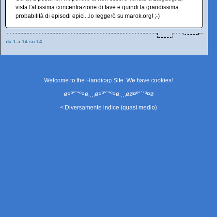
vista l'altissima concentrazione di fave e quindi la grandissima
probabilità di episodi epici...lo leggerò su marok.org! ;-)
da 1 a 14 su 14
Welcome to the Handicap Site. We have
cookies
!
ø¤º°`°º¤ø,¸¸,ø¤º°`°º¤ø,¸¸,øø¤º°`°º¤ø
< Diversamente indice (quasi medio)