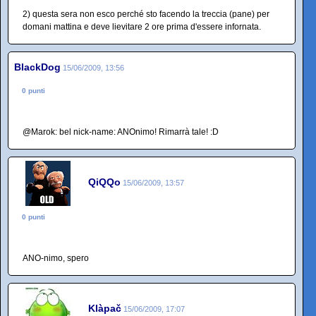
2) questa sera non esco perché sto facendo la treccia (pane) per
domani mattina e deve lievitare 2 ore prima d'essere infornata.
BlackDog
15/06/2009, 13:56
0 punti
@Marok: bel nick-name: ANOnimo! Rimarrà tale! :D
QiQQo
15/06/2009, 13:57
0 punti
ANO-nimo, spero
Klàpač
15/06/2009, 17:07