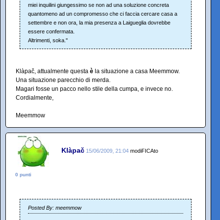
miei inquilini giungessimo se non ad una soluzione concreta
quantomeno ad un compromesso che ci faccia cercare casa a
settembre e non ora, la mia presenza a Laigueglia dovrebbe
essere confermata.
Altrimenti, soka."
Klàpač, attualmente questa
è
la situazione a casa Meemmow.
Una situazione parecchio di merda.
Magari fosse un pacco nello stile della cumpa, e invece no.
Cordialmente,
Meemmow
Klàpač
15/06/2009, 21:04
modiFICAto
0 punti
Posted By: meemmow