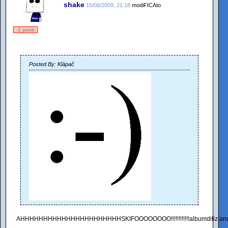
shake
15/06/2009, 21:18
modiFICAto
-1 punti
Posted By: Klàpač
AHHHHHHHHHHHHHHHHHHHHHHSKIFOOOOOOOO!!!!!!!!!!!!albumditizianoferro!!!!!!