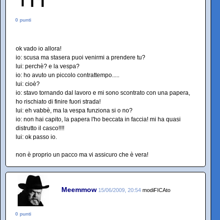
0 punti
ok vado io allora!
io: scusa ma stasera puoi venirmi a prendere tu?
lui: perchè? e la vespa?
io: ho avuto un piccolo contrattempo.....
lui: cioè?
io: stavo tornando dal lavoro e mi sono scontrato con una papera,
ho rischiato di finire fuori strada!
lui: eh vabbè, ma la vespa funziona si o no?
io: non hai capito, la papera l'ho beccata in faccia! mi ha quasi
distrutto il casco!!!!
lui: ok passo io.
non è proprio un pacco ma vi assicuro che è vera!
Meemmow
15/06/2009, 20:54
modiFICAto
0 punti