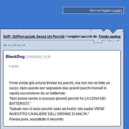
Non sei loggato (
Login
)
SUP: SUPercazzole Senza Un Perché
: I migliori pacchi della nostra vita
Fondo pagina
da 1 a 14 su 14
BlackDog
15/06/2009, 13:36
0 punti
Forse esiste già un/una thread sui pacchi, ma non me ne fotte un
cazzo. Apro questo per segnalare due grandi pacchi ricevuti in
rapida successione da un batterista:
"Non posso venire a suonare giovedì perchè ho LA CENA DEI
BATTERISTI."
"Sabato non ci sono perchè vado ad Assisi: mio padre VIENE
INVESTITO CAVALIERE DELL'ORDINE DI MALTA."
Poesia pura, soprattutto il secondo.