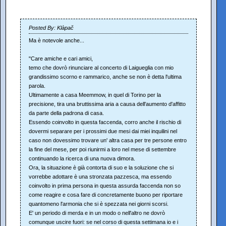
Posted By: Klàpač
Ma è notevole anche...
"Care amiche e cari amici,
temo che dovrò rinunciare al concerto di Laigueglia con mio
grandissimo scorno e rammarico, anche se non è detta l'ultima
parola.
Ultimamente a casa Meemmow, in quel di Torino per la
precisione, tira una bruttissima aria a causa dell'aumento d'affitto
da parte della padrona di casa.
Essendo coinvolto in questa faccenda, corro anche il rischio di
dovermi separare per i prossimi due mesi dai miei inquilini nel
caso non dovessimo trovare un' altra casa per tre persone entro
la fine del mese, per poi riunirmi a loro nel mese di settembre
continuando la ricerca di una nuova dimora.
Ora, la situazione è già contorta di suo e la soluzione che si
vorrebbe adottare è una stronzata pazzesca, ma essendo
coinvolto in prima persona in questa assurda faccenda non so
come reagire e cosa fare di concretamente buono per riportare
quantomeno l'armonia che si è spezzata nei giorni scorsi.
E' un periodo di merda e in un modo o nell'altro ne dovrò
comunque uscire fuori: se nel corso di questa settimana io e i