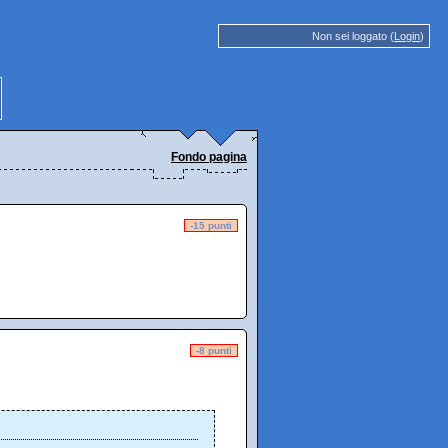
Non sei loggato (
Login
)
Fondo pagina
-15 punti
-8 punti