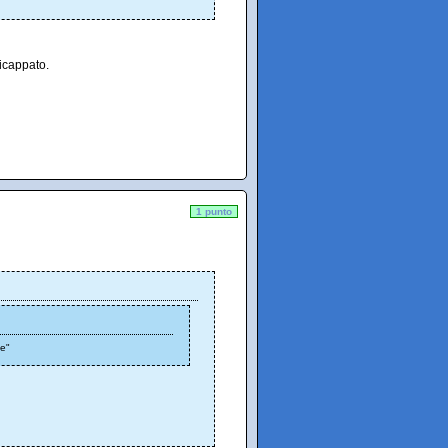
icappato.
1 punto
te"