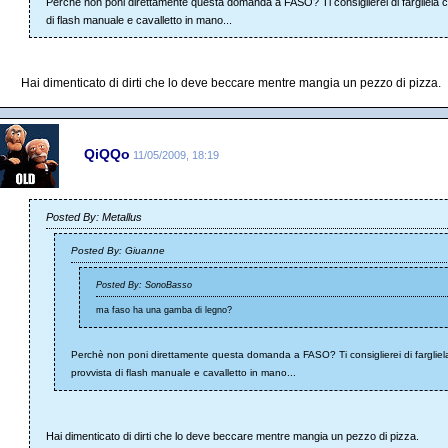
Perchè non poni direttamente questa domanda a FASO? Ti consiglierei di fargliela 
di flash manuale e cavalletto in mano...
Hai dimenticato di dirti che lo deve beccare mentre mangia un pezzo di pizza.
QiQQo
11/05/2009, 18:19
Posted By: Metallus
Posted By: Giuanne
Posted By: SonoBasso
ma faso ha una gamba di legno?
Perchè non poni direttamente questa domanda a FASO? Ti consiglierei di fargliel
provvista di flash manuale e cavalletto in mano...
Hai dimenticato di dirti che lo deve beccare mentre mangia un pezzo di pizza.