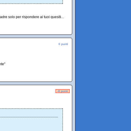
dre solo per rispondere ai tuoi quesiti...
0 punti
nte"
-8 punti