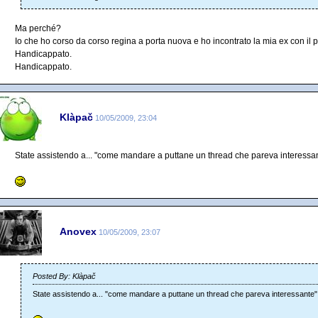
Ma perché?
Io che ho corso da corso regina a porta nuova e ho incontrato la mia ex con il pa
Handicappato.
Handicappato.
Klàpač
10/05/2009, 23:04
State assistendo a... "come mandare a puttane un thread che pareva interessa
Anovex
10/05/2009, 23:07
Posted By: Klàpač
State assistendo a... "come mandare a puttane un thread che pareva interessante"