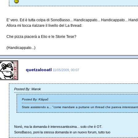
E' vero. Ed è tutta colpa di SonoBasso... Handicappato... Handicappato... Hand
Allora mi tocca rialzare il livello del La thread:
Che pizza piacerà a Elio e le Storie Tese?
(Handicappato...)
quetzalcoatl
11/05/2009, 00:07
Posted By: Marok
Posted By: Klàpač
State assistendo a... "come mandare a puttane un thread che pareva interessan
Nonò, ma la domanda è interessantissima... solo che è OT.
SonoBasso, poni la stessa domanda in un nuovo forum, tutto tuo