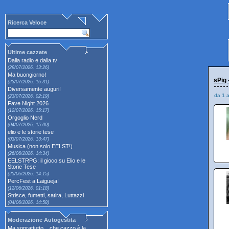
Ricerca Veloce
Ultime cazzate
Dalla radio e dalla tv
(29/07/2026, 13:26)
Ma buongiorno!
sPig 
(23/07/2026, 16:31)
Diversamente auguri!
da 1 
(23/07/2026, 02:19)
Fave Night 2026
(12/07/2026, 15:17)
Orgoglio Nerd
(04/07/2026, 15:00)
elio e le storie tese
(03/07/2026, 13:47)
Musica (non solo EELST!)
(26/06/2026, 14:34)
EELSTRPG: il gioco su Elio e le
Storie Tese
(25/06/2026, 14:15)
PercFest a Laigueja!
(12/06/2026, 01:18)
Strisce, fumetti, satira, Luttazzi
(04/06/2026, 14:58)
Moderazione Autogestita
Ma soprattutto... che cazzo è la