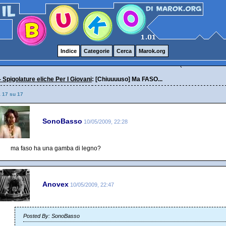
Indice
Categorie
Cerca
Marok.org
- Spigolature eliche Per I Giovani
: [Chiuuuuso] Ma FASO...
a 17 su 17
SonoBasso
10/05/2009, 22:28
ma faso ha una gamba di legno?
Anovex
10/05/2009, 22:47
Posted By: SonoBasso