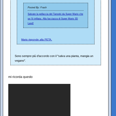
Posted By: Frash
Salvate la pellaccia del Tanooki da Super Mario che
se l'è infilata. Alla facciazza di Super Mario 3D
Land!
Mario risponde alla PETA.
Sono sempre più d'accordo con il "salva una pianta, mangia un
vegano".
mi ricorda questo