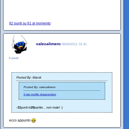
82 punti su 61 al momento
valecalimero
06/04/2012, 01:41
0 punti
Posted By: Marok
Posted By: valecalimero
il mio profilo drawception
-31
punti in
29
partite... non male! :)
ecco appunto