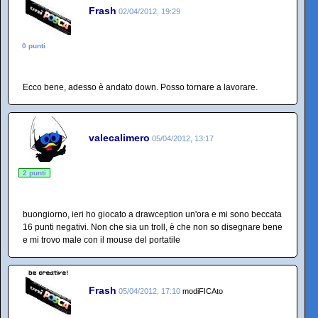
Frash
02/04/2012, 19:29
0 punti
Ecco bene, adesso è andato down. Posso tornare a lavorare.
valecalimero
05/04/2012, 13:17
2 punti
buongiorno, ieri ho giocato a drawception un'ora e mi sono beccata
16 punti negativi. Non che sia un troll, è che non so disegnare bene
e mi trovo male con il mouse del portatile
Frash
05/04/2012, 17:10
modiFICAto