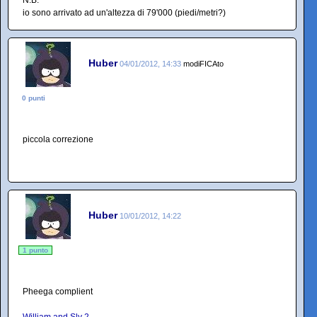
N.B:
io sono arrivato ad un'altezza di 79'000 (piedi/metri?)
Huber
04/01/2012, 14:33
modiFICAto
0 punti
piccola correzione
Huber
10/01/2012, 14:22
1 punto
Pheega complient