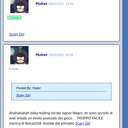
Huber
09/02/2012, 13:43
1 punto
Scary Girl
Huber
15/02/2012, 08:05
0 punti
Posted By: Huber
Scary Girl
Ahahahahah dalla mailing list del signor Magro, mi sono accorto di
aver linkato un livello avanzato del gioco.... TROPPO FACILE
manica di fancazzisti. Iniziate dal principio
Scary Girl