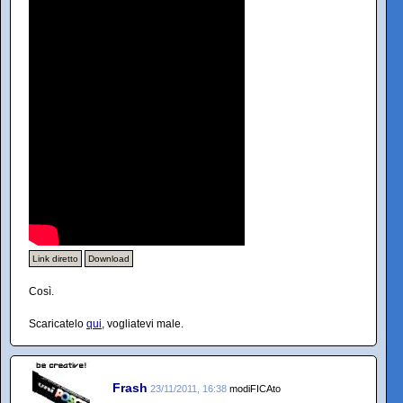
Link diretto
Download
Così.
Scaricatelo
qui
, vogliatevi male.
Frash
23/11/2011, 16:38
modiFICAto