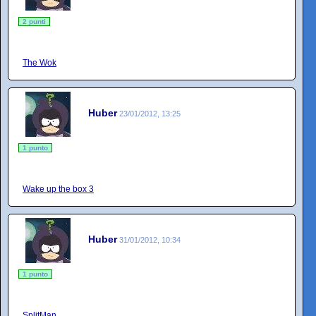
2 punti
The Wok
Huber
23/01/2012, 13:25
1 punto
Wake up the box 3
Huber
31/01/2012, 10:34
1 punto
SplitMan