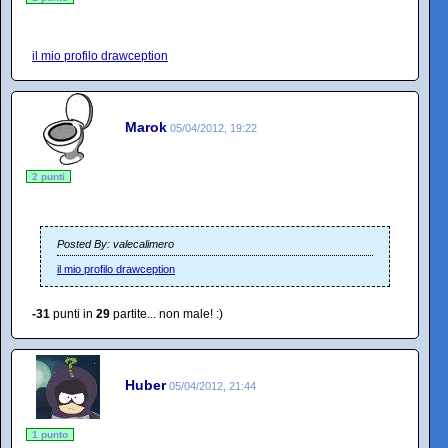
il mio profilo drawception
Marok
05/04/2012, 19:22
2 punti
Posted By: valecalimero
il mio profilo drawception
-31
punti in
29
partite... non male! :)
Huber
05/04/2012, 21:44
1 punto