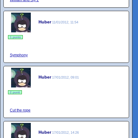
William and Sly 2
Huber
11/01/2012, 11:54
1 punto
Symphony
Huber
17/01/2012, 09:01
2 punti
Cut the rope
Huber
17/01/2012, 14:26