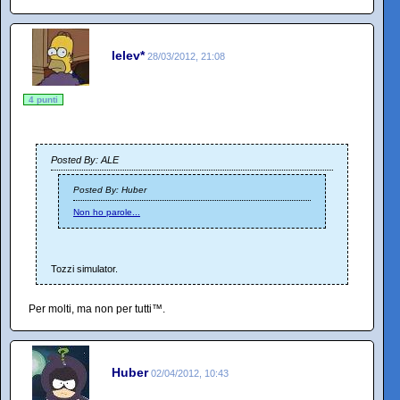
lelev*
28/03/2012, 21:08
4 punti
Posted By: ALE
Posted By: Huber
Non ho parole...
Tozzi simulator.
Per molti, ma non per tutti™.
Huber
02/04/2012, 10:43