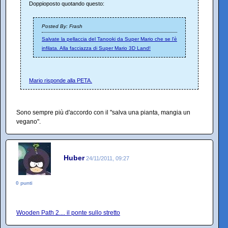
Doppioposto quotando questo:
Posted By: Frash
Salvate la pellaccia del Tanooki da Super Mario che se l'è
infilata. Alla facciazza di Super Mario 3D Land!
Mario risponde alla PETA.
Sono sempre più d'accordo con il "salva una pianta, mangia un
vegano".
Huber
24/11/2011, 09:27
0 punti
Wooden Path 2.... il ponte sullo stretto