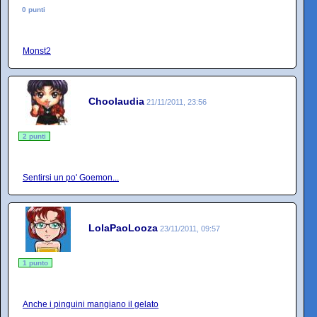
0 punti
Monst2
Choolaudia
21/11/2011, 23:56
2 punti
Sentirsi un po' Goemon...
LolaPaoLooza
23/11/2011, 09:57
1 punto
Anche i pinguini mangiano il gelato