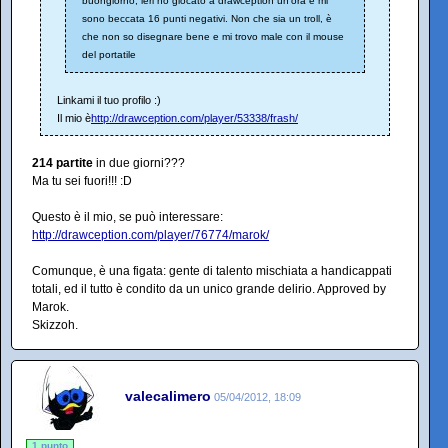
buongiorno, ieri ho giocato a drawception un'ora e mi
sono beccata 16 punti negativi. Non che sia un troll, è
che non so disegnare bene e mi trovo male con il mouse
del portatile
Linkami il tuo profilo :)
Il mio è
http://drawception.com/player/53338/frash/
214 partite
in due giorni???
Ma tu sei fuori!!! :D
Questo è il mio, se può interessare:
http://drawception.com/player/76774/marok/
Comunque, è una figata: gente di talento mischiata a handicappati
totali, ed il tutto è condito da un unico grande delirio. Approved by
Marok.
Skizzoh.
valecalimero
05/04/2012, 18:09
1 punto