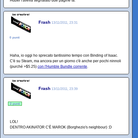
Huber l'aveva segnalato due pagine fa.
Frash
13/11/2011, 23:31
0 punti
Haha, io oggi ho sprecato tantissimo tempo con Binding of Isaac.
C'è su Steam, ma ancora per un giorno c'è anche per pochi ninnoli
(purché >$5.25)
con l'Humble Bundle corrente
.
Frash
13/11/2011, 23:39
2 punti
LOL!
DENTRO AKINATOR C'È MAROK (Borghezio's neighbour) :D