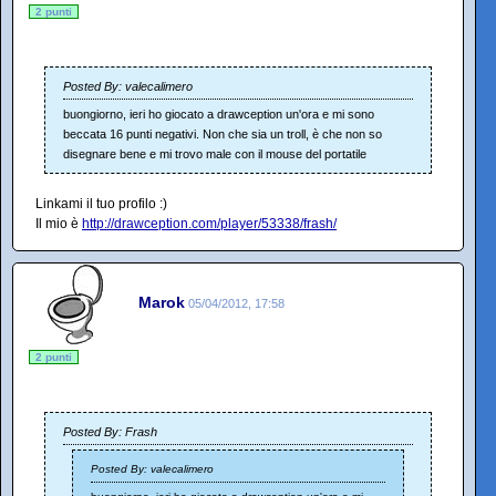
2 punti
Posted By: valecalimero
buongiorno, ieri ho giocato a drawception un'ora e mi sono
beccata 16 punti negativi. Non che sia un troll, è che non so
disegnare bene e mi trovo male con il mouse del portatile
Linkami il tuo profilo :)
Il mio è
http://drawception.com/player/53338/frash/
Marok
05/04/2012, 17:58
2 punti
Posted By: Frash
Posted By: valecalimero