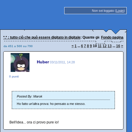
Non sei loggato (
Login
)
*.* : tutto ciò che può essere digitato in digitale
: Quante giornate buttate nel c
Fondo pagina
<
1
...
6
7
8
9
10
11
12
13
...
16
>
da 451 a 500 su 790
Huber
03/11/2011, 14:28
0 punti
Posted By: Marok
Ho fatto un'altra prova: ho pensato a me stesso.
Bell'idea... ora ci provo pure io!