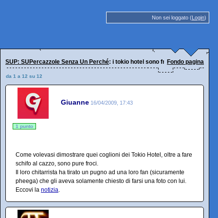
Non sei loggato (
Login
)
SUP: SUPercazzole Senza Un Perché
: i tokio hotel sono froci (e fanno cagare
Fondo pagina
da 1 a 12 su 12
Giuanne
16/04/2009, 17:43
1 punto
Come volevasi dimostrare quei coglioni dei Tokio Hotel, oltre a fare
schifo al cazzo, sono pure froci.
Il loro chitarrista ha tirato un pugno ad una loro fan (sicuramente
pheega) che gli aveva solamente chiesto di farsi una foto con lui.
Eccovi la
notizia
.