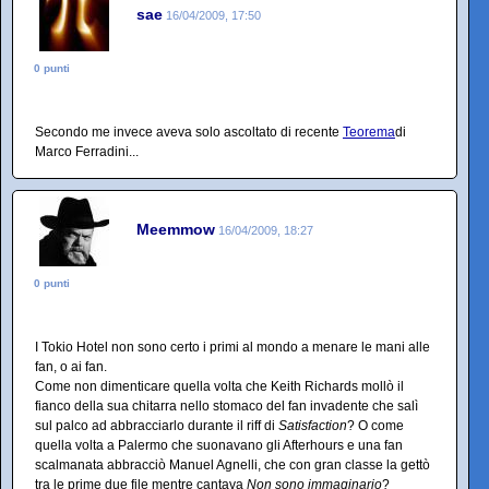
sae
16/04/2009, 17:50
0 punti
Secondo me invece aveva solo ascoltato di recente
Teorema
di
Marco Ferradini...
Meemmow
16/04/2009, 18:27
0 punti
I Tokio Hotel non sono certo i primi al mondo a menare le mani alle
fan, o ai fan.
Come non dimenticare quella volta che Keith Richards mollò il
fianco della sua chitarra nello stomaco del fan invadente che salì
sul palco ad abbracciarlo durante il riff di
Satisfaction
? O come
quella volta a Palermo che suonavano gli Afterhours e una fan
scalmanata abbracciò Manuel Agnelli, che con gran classe la gettò
tra le prime due file mentre cantava
Non sono immaginario
?