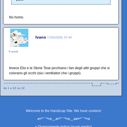
No homo.
Ivano
17/04/2009, 07:44
0 punti
Invece Elio e le Storie Tese picchiano i fan degli altri gruppi che si
colorano gli occhi (sia i ventilatori che i gruppi).
da 1 a 12 su 12
Welcome to the Handicap Site. We have
cookies
!
ø¤º°`°º¤ø,¸¸,ø¤º°`°º¤ø,¸¸,øø¤º°`°º¤ø
< Diversamente indice (quasi medio)