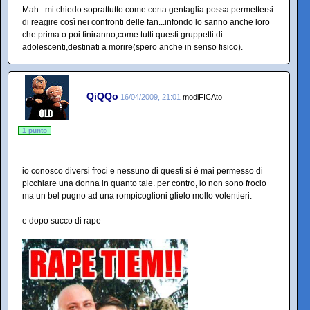
Mah...mi chiedo soprattutto come certa gentaglia possa permettersi
di reagire così nei confronti delle fan...infondo lo sanno anche loro
che prima o poi finiranno,come tutti questi gruppetti di
adolescenti,destinati a morire(spero anche in senso fisico).
QiQQo
16/04/2009, 21:01
modiFICAto
1 punto
io conosco diversi froci e nessuno di questi si è mai permesso di
picchiare una donna in quanto tale. per contro, io non sono frocio
ma un bel pugno ad una rompicoglioni glielo mollo volentieri.
e dopo succo di rape