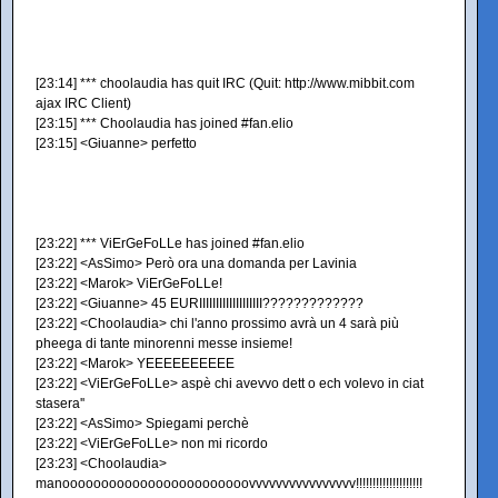
[23:14] *** choolaudia has quit IRC (Quit: http://www.mibbit.com
ajax IRC Client)
[23:15] *** Choolaudia has joined #fan.elio
[23:15] <Giuanne> perfetto
[23:22] *** ViErGeFoLLe has joined #fan.elio
[23:22] <AsSimo> Però ora una domanda per Lavinia
[23:22] <Marok> ViErGeFoLLe!
[23:22] <Giuanne> 45 EURIIIIIIIIIIIIIIIIIII?????????????
[23:22] <Choolaudia> chi l'anno prossimo avrà un 4 sarà più
pheega di tante minorenni messe insieme!
[23:22] <Marok> YEEEEEEEEEE
[23:22] <ViErGeFoLLe> aspè chi avevvo dett o ech volevo in ciat
stasera''
[23:22] <AsSimo> Spiegami perchè
[23:22] <ViErGeFoLLe> non mi ricordo
[23:23] <Choolaudia>
manoooooooooooooooooooooooovvvvvvvvvvvvvvvv!!!!!!!!!!!!!!!!!!!!