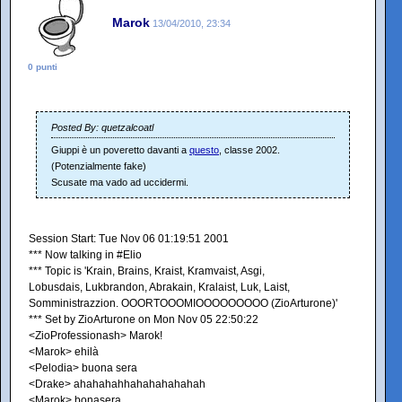
Marok
13/04/2010, 23:34
0 punti
Posted By: quetzalcoatl
Giuppi è un poveretto davanti a
questo
, classe 2002.
(Potenzialmente fake)
Scusate ma vado ad uccidermi.
Session Start: Tue Nov 06 01:19:51 2001
*** Now talking in #Elio
*** Topic is 'Krain, Brains, Kraist, Kramvaist, Asgi,
Lobusdais, Lukbrandon, Abrakain, Kralaist, Luk, Laist,
Somministrazzion. OOORTOOOMIOOOOOOOOO (ZioArturone)'
*** Set by ZioArturone on Mon Nov 05 22:50:22
<ZioProfessionash> Marok!
<Marok> ehilà
<Pelodia> buona sera
<Drake> ahahahahhahahahahahah
<Marok> bonasera