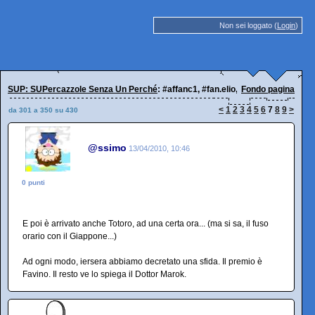
Non sei loggato (
Login
)
SUP: SUPercazzole Senza Un Perché
: #affanc1, #fan.elio, insomma... ciàt!
Fondo pagina
<
1
2
3
4
5
6
7
8
9
>
da 301 a 350 su 430
@ssimo
13/04/2010, 10:46
0 punti
E poi è arrivato anche Totoro, ad una certa ora... (ma si sa, il fuso
orario con il Giappone...)
Ad ogni modo, iersera abbiamo decretato una sfida. Il premio è
Favino. Il resto ve lo spiega il Dottor Marok.