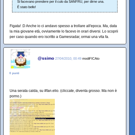
Si facevano prendere per il culo da SANFRU, per dirne una.
È stato bello!
Figata! :D Anche io ci andavo spesso a trollare all'epoca. Ma, data
la mia giovane età, ovviamente lo facevo in orari diversi. Lo scoprii
per caso quando ero iscritto a Gamesradar, ormai una vita fa.
@ssimo
27/04/2010, 00:49
modiFICAto
0 punti
Una serata calda, su #fan.elio. (cliccate, diventa grosso. Ma non è
porno.)