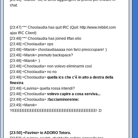
chat.
[23:47] *** Choolaudia has quit IRC (Quit: http://www.mibbit.com
ajax IRC Client)
[23:48] *** Choolaudia has joined #fan.elio
[23:48] <Choolaudia> ops
[23:48] <Marok> choolaudiaaaaa non farci preoccupare! :)
[23:48] <Marok> premuto backspace?
[23:48] <Marok> :)
[23:48] <Choolaudia> non volevo eliminarmi così
[23:48] <Choolaudia> no no
[23:48] <Choolaudia>
quella ics che c'è in alto a destra della
finestra
[23:48] <Lavinia> quella rossa intendi?
[23:48] <Choolaudia>
volevo capire a cosa serviva...
[23:49] <Choolaudia>
:facciaminorenne:
[23:49] <Marok>
YEEEEEEEEEEEEEEEEEEEEEEEEEEEEEEEEEE! :D
[23:50] <Favino> io ADORO Totoro.