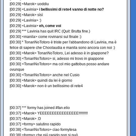
[00:29] <Marok> uoddiu
[00:29] <Lavinia>
i bellissimi di rete4 vanno di notte no?
[00:29] <Marok> sìsì
[00:29] <Lavinia> :)
[00:29] <Lavinia>
eh, come voi
[00:29] *** Lavinia has quit IRC (Quit: Brutta fine.)
[00:30] <manila> come rovinarsi sul finale :)
[00:30] * TonariNoTotoro è triste per l'abbandono di Lavinia, ma è
felice di sapere che Choolaudia e manila sono ancora con noi :)
[00:30] <Marok> TonariNoTotoro, Lei adesso è in giappone?
[00:30] <TonariNoTotoro> si, adesso mi trovo in giappone
[00:30] <TonariNoTotoro> ma col mio gattobus posso andare
ovunque
[00:30] <TonariNoTotoro> anche nel Cusio
[00:30] <Marok> quindi da lei è giorno
[00:30] <Marok> non è un bellissimo di rete4
[00:37] *** formy has joined #fan.elio
[00:37] <Marok> YEEEEEEEEEEEEEEEE!!!!!!!!!!
[00:37] <Marok> :D
[00:37] <formy> salutino rapido
[00:38] <TonariNoTotoro> ciao formytesa
[00:38] <formy> che più rapido non si può