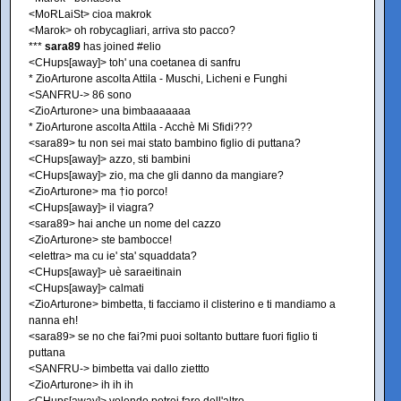
<MoRLaiSt> cioa makrok
<Marok> oh robycagliari, arriva sto pacco?
***
sara89
has joined #elio
<CHups[away]> toh' una coetanea di sanfru
* ZioArturone ascolta Attila - Muschi, Licheni e Funghi
<SANFRU-> 86 sono
<ZioArturone> una bimbaaaaaaa
* ZioArturone ascolta Attila - Acchè Mi Sfidi???
<sara89> tu non sei mai stato bambino figlio di puttana?
<CHups[away]> azzo, sti bambini
<CHups[away]> zio, ma che gli danno da mangiare?
<ZioArturone> ma †io porco!
<CHups[away]> il viagra?
<sara89> hai anche un nome del cazzo
<ZioArturone> ste bambocce!
<elettra> ma cu ie' sta' squaddata?
<CHups[away]> uè saraeitinain
<CHups[away]> calmati
<ZioArturone> bimbetta, ti facciamo il clisterino e ti mandiamo a
nanna eh!
<sara89> se no che fai?mi puoi soltanto buttare fuori figlio ti
puttana
<SANFRU-> bimbetta vai dallo ziettto
<ZioArturone> ih ih ih