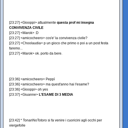
[23:27] <Giooppi> attualmente
questa prof mi insegna
CONVIVENZA CIVILE
[23:27] <Marok> :D
[23:27] <amicocheero> cos'e' la convivenza civile?
[23:27] <Choolaudia> p un gioco che primo o poi a un post festa
faremo...
[23:27] <Marok> ok. porto da bere.
[23:36] <amicocheero> Peppì
[23:36] <amicocheero> ma quest'anno hai l'esame?
[23:36] <Giooppi> oh yes
[23:37] <Giuanne>
L'ESAME DI 3 MEDIA
[23:42] * TonariNoTotoro si fa venire i cuoricini agli occhi per
viergefolle