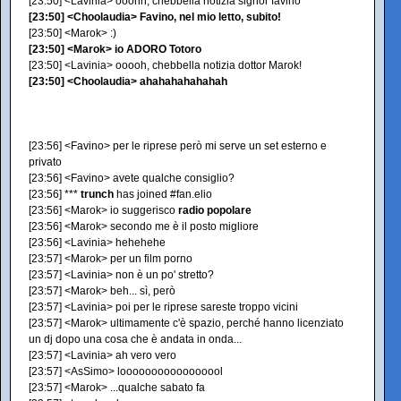
[23:50] <Lavinia> ooohh, chebbella notizia signor favino
[23:50] <Choolaudia> Favino, nel mio letto, subito!
[23:50] <Marok> :)
[23:50] <Marok> io ADORO Totoro
[23:50] <Lavinia> ooooh, chebbella notizia dottor Marok!
[23:50] <Choolaudia> ahahahahahahah
[23:56] <Favino> per le riprese però mi serve un set esterno e
privato
[23:56] <Favino> avete qualche consiglio?
[23:56] ***
trunch
has joined #fan.elio
[23:56] <Marok> io suggerisco
radio popolare
[23:56] <Marok> secondo me è il posto migliore
[23:56] <Lavinia> hehehehe
[23:57] <Marok> per un film porno
[23:57] <Lavinia> non è un po' stretto?
[23:57] <Marok> beh... sì, però
[23:57] <Lavinia> poi per le riprese sareste troppo vicini
[23:57] <Marok> ultimamente c'è spazio, perché hanno licenziato
un dj dopo una cosa che è andata in onda...
[23:57] <Lavinia> ah vero vero
[23:57] <AsSimo> looooooooooooooool
[23:57] <Marok> ...qualche sabato fa