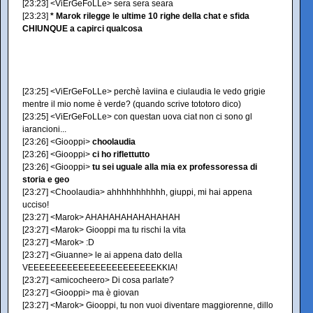
[23:23] <ViErGeFoLLe> sera sera seara
[23:23]
* Marok rilegge le ultime 10 righe della chat e sfida
CHIUNQUE a capirci qualcosa
[23:25] <ViErGeFoLLe> perchè laviina e ciulaudia le vedo grigie
mentre il mio nome è verde? (quando scrive tototoro dico)
[23:25] <ViErGeFoLLe> con questan uova ciat non ci sono gl
iarancioni...
[23:26] <Giooppi>
choolaudia
[23:26] <Giooppi>
ci ho riflettutto
[23:26] <Giooppi>
tu sei uguale alla mia ex professoressa di
storia e geo
[23:27] <Choolaudia> ahhhhhhhhhhh, giuppi, mi hai appena
ucciso!
[23:27] <Marok> AHAHAHAHAHAHAHAH
[23:27] <Marok> Giooppi ma tu rischi la vita
[23:27] <Marok> :D
[23:27] <Giuanne> le ai appena dato della
VEEEEEEEEEEEEEEEEEEEEEEEKKIA!
[23:27] <amicocheero> Di cosa parlate?
[23:27] <Giooppi> ma è giovan
[23:27] <Marok> Giooppi, tu non vuoi diventare maggiorenne, dillo