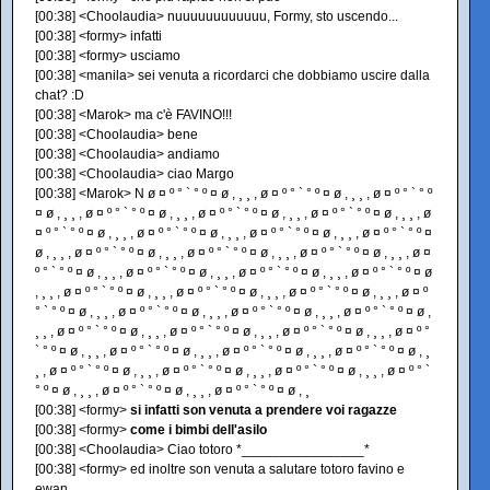
[00:38] <Choolaudia> nuuuuuuuuuuuu, Formy, sto uscendo...
[00:38] <formy> infatti
[00:38] <formy> usciamo
[00:38] <manila> sei venuta a ricordarci che dobbiamo uscire dalla
chat? :D
[00:38] <Marok> ma c'è FAVINO!!!
[00:38] <Choolaudia> bene
[00:38] <Choolaudia> andiamo
[00:38] <Choolaudia> ciao Margo
[00:38] <Marok> N ø ¤ º ° ` ° º ¤ ø , ¸ ¸ , ø ¤ º ° ` ° º ¤ ø , ¸ ¸ , ø ¤ º ° ` ° º
¤ ø , ¸ ¸ , ø ¤ º ° ` ° º ¤ ø , ¸ ¸ , ø ¤ º ° ` ° º ¤ ø , ¸ ¸ , ø ¤ º ° ` ° º ¤ ø , ¸ ¸ , ø
¤ º ° ` ° º ¤ ø , ¸ ¸ , ø ¤ º ° ` ° º ¤ ø , ¸ ¸ , ø ¤ º ° ` ° º ¤ ø , ¸ ¸ , ø ¤ º ° ` ° º ¤
ø , ¸ ¸ , ø ¤ º ° ` ° º ¤ ø , ¸ ¸ , ø ¤ º ° ` ° º ¤ ø , ¸ ¸ , ø ¤ º ° ` ° º ¤ ø , ¸ ¸ , ø ¤
º ° ` ° º ¤ ø , ¸ ¸ , ø ¤ º ° ` ° º ¤ ø , ¸ ¸ , ø ¤ º ° ` ° º ¤ ø , ¸ ¸ , ø ¤ º ° ` ° º ¤ ø
, ¸ ¸ , ø ¤ º ° ` ° º ¤ ø , ¸ ¸ , ø ¤ º ° ` ° º ¤ ø , ¸ ¸ , ø ¤ º ° ` ° º ¤ ø , ¸ ¸ , ø ¤ º
° ` ° º ¤ ø , ¸ ¸ , ø ¤ º ° ` ° º ¤ ø , ¸ ¸ , ø ¤ º ° ` ° º ¤ ø , ¸ ¸ , ø ¤ º ° ` ° º ¤ ø ,
¸ ¸ , ø ¤ º ° ` ° º ¤ ø , ¸ ¸ , ø ¤ º ° ` ° º ¤ ø , ¸ ¸ , ø ¤ º ° ` ° º ¤ ø , ¸ ¸ , ø ¤ º °
` ° º ¤ ø , ¸ ¸ , ø ¤ º ° ` ° º ¤ ø , ¸ ¸ , ø ¤ º ° ` ° º ¤ ø , ¸ ¸ , ø ¤ º ° ` ° º ¤ ø , ¸
¸ , ø ¤ º ° ` ° º ¤ ø , ¸ ¸ , ø ¤ º ° ` ° º ¤ ø , ¸ ¸ , ø ¤ º ° ` ° º ¤ ø , ¸ ¸ , ø ¤ º ° `
° º ¤ ø , ¸ ¸ , ø ¤ º ° ` ° º ¤ ø , ¸ ¸ , ø ¤ º ° ` ° º ¤ ø , ¸
[00:38] <formy>
si infatti son venuta a prendere voi ragazze
[00:38] <formy>
come i bimbi dell'asilo
[00:38] <Choolaudia> Ciao totoro *________________*
[00:38] <formy> ed inoltre son venuta a salutare totoro favino e
ewan