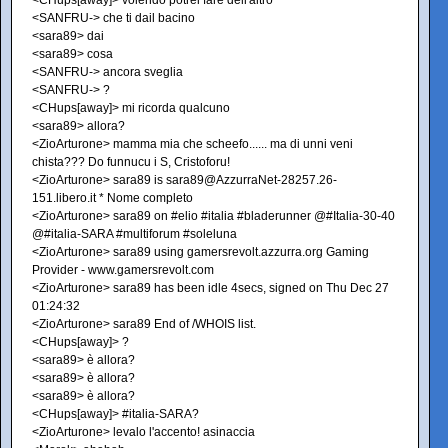
<CHups[away]> volendo potrei fare dell'altro
<SANFRU-> che ti dail bacino
<sara89> dai
<sara89> cosa
<SANFRU-> ancora sveglia
<SANFRU-> ?
<CHups[away]> mi ricorda qualcuno
<sara89> allora?
<ZioArturone> mamma mia che scheefo...... ma di unni veni
chista??? Do funnucu i S, Cristoforu!
<ZioArturone> sara89 is sara89@AzzurraNet-28257.26-
151.libero.it * Nome completo
<ZioArturone> sara89 on #elio #italia #bladerunner @#Italia-30-40
@#italia-SARA #multiforum #soleluna
<ZioArturone> sara89 using gamersrevolt.azzurra.org Gaming
Provider - www.gamersrevolt.com
<ZioArturone> sara89 has been idle 4secs, signed on Thu Dec 27
01:24:32
<ZioArturone> sara89 End of /WHOIS list.
<CHups[away]> ?
<sara89> è allora?
<sara89> è allora?
<sara89> è allora?
<CHups[away]> #italia-SARA?
<ZioArturone> levalo l'accento! asinaccia