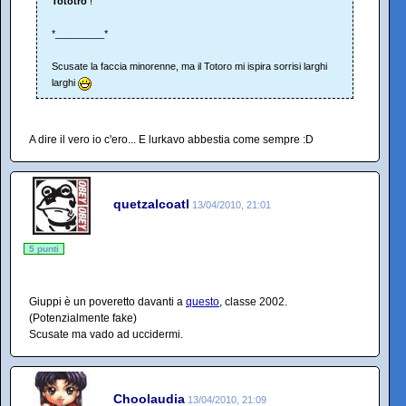
Tototro
!
*_________*
Scusate la faccia minorenne, ma il Totoro mi ispira sorrisi larghi
larghi
A dire il vero io c'ero... E lurkavo abbestia come sempre :D
quetzalcoatl
13/04/2010, 21:01
5 punti
Giuppi è un poveretto davanti a
questo
, classe 2002.
(Potenzialmente fake)
Scusate ma vado ad uccidermi.
Choolaudia
13/04/2010, 21:09