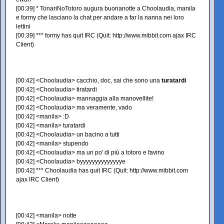
[00:39] * TonariNoTotoro augura buonanotte a Choolaudia, manila
e formy che lasciano la chat per andare a far la nanna nei loro
lettini
[00:39] *** formy has quit IRC (Quit: http://www.mibbit.com ajax IRC
Client)
[00:42] <Choolaudia> cacchio, doc, sai che sono una
turatardi
[00:42] <Choolaudia> tiratardi
[00:42] <Choolaudia> mannaggia alla manovellite!
[00:42] <Choolaudia> ma veramente, vado
[00:42] <manila> :D
[00:42] <manila> turatardi
[00:42] <Choolaudia> un bacino a tutti
[00:42] <manila> stupendo
[00:42] <Choolaudia> ma un po' di più a totoro e favino
[00:42] <Choolaudia> byyyyyyyyyyyyyye
[00:42] *** Choolaudia has quit IRC (Quit: http://www.mibbit.com
ajax IRC Client)
[00:42] <manila> notte