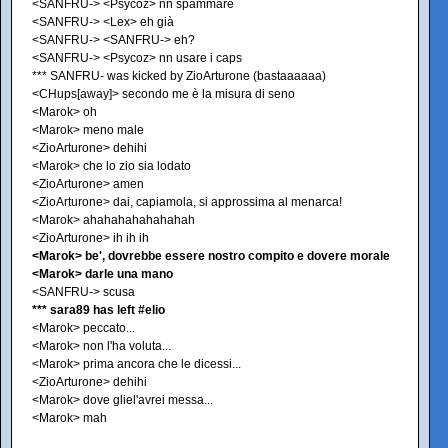
<SANFRU-> <Psycoz> nn spammare
<SANFRU-> <Lex> eh già
<SANFRU-> <SANFRU-> eh?
<SANFRU-> <Psycoz> nn usare i caps
*** SANFRU- was kicked by ZioArturone (bastaaaaaa)
<CHups[away]> secondo me è la misura di seno
<Marok> oh
<Marok> meno male
<ZioArturone> dehihi
<Marok> che lo zio sia lodato
<ZioArturone> amen
<ZioArturone> dai, capiamola, si approssima al menarca!
<Marok> ahahahahahahahah
<ZioArturone> ih ih ih
<Marok> be', dovrebbe essere nostro compito e dovere morale
<Marok> darle una mano
<SANFRU-> scusa
*** sara89 has left #elio
<Marok> peccato...
<Marok> non l'ha voluta...
<Marok> prima ancora che le dicessi...
<ZioArturone> dehihi
<Marok> dove gliel'avrei messa...
<Marok> mah