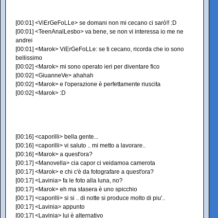
[00:01] <ViErGeFoLLe> se domani non mi cecano ci sarò!! :D
[00:01] <TeenAnalLesbo> va bene, se non vi interessa io me ne
andrei
[00:01] <Marok> ViErGeFoLLe: se ti cecano, ricorda che io sono
bellissimo
[00:02] <Marok> mi sono operato ieri per diventare fico
[00:02] <GiuanneVe> ahahah
[00:02] <Marok> e l'operazione è perfettamente riuscita
[00:02] <Marok> :D
[00:16] <caporilli> bella gente...
[00:16] <caporilli> vi saluto .. mi metto a lavorare..
[00:16] <Marok> a quest'ora?
[00:17] <Manovella> cia capor ci veidamoa camerota
[00:17] <Marok> e chi c'è da fotografare a quest'ora?
[00:17] <Lavinia> fa le foto alla luna, no?
[00:17] <Marok> eh ma stasera è uno spicchio
[00:17] <caporilli> si si .. di notte si produce molto di piu'..
[00:17] <Lavinia> appunto
[00:17] <Lavinia> lui è alternativo