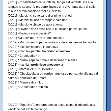
[00:11] <TonariNoTotoro> la lotta nel fango è divertente, ma alla
lunga ci si sporca. io proporrei invece una divertente gara di salto
in alto dal mio pancione molle e peloso
[00:11] <Marok> ci sono varie discipline in effetti
[00:11] <Marok> la lotta nel fango è solo una
[00:11] <Marok> e chi perde avrà anovex!
[00:11] <Favino> non pensa che la punizione per chi perde
[00:11] <Favino> sia eccessiva?
[00:11] <Marok> beh, non ci sono obblighi
[00:12] <Marok> se chi perde vuole uccidere anovex ne ha facoltà...
[00:12] <manila> io perdo in partenza
[00:12] <manila> perche'
tra favino ed anovex
[00:12] <Choolaudia> :)
[00:12] * Marok aspetta il finale della frase di manila
[00:13] <manila>
preferisco anoveeex
:)
[00:13] <Marok> AHAHAHAHAHA
[00:13] * Choolaudia fa un sorriso largo largo pensando alla gara di
salto sul pancione del Totoro
[00:13] * Marok salva il log
[00:13] <Choolaudia> ihihihih
[00:20] * TonariNoTotoro propone un trofeo colmo di ghiande alla
vincitrice della lotta nel fango