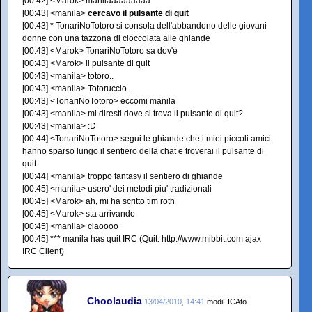
[00:42] <Marok> manilaaaaaaaaa
[00:43] <manila>
cercavo il pulsante di quit
[00:43] * TonariNoTotoro si consola dell'abbandono delle giovani
donne con una tazzona di cioccolata alle ghiande
[00:43] <Marok> TonariNoTotoro sa dov'è
[00:43] <Marok> il pulsante di quit
[00:43] <manila> totoro..
[00:43] <manila> Totoruccio...
[00:43] <TonariNoTotoro> eccomi manila
[00:43] <manila> mi diresti dove si trova il pulsante di quit?
[00:43] <manila> :D
[00:44] <TonariNoTotoro> segui le ghiande che i miei piccoli amici
hanno sparso lungo il sentiero della chat e troverai il pulsante di
quit
[00:44] <manila> troppo fantasy il sentiero di ghiande
[00:45] <manila> usero' dei metodi piu' tradizionali
[00:45] <Marok> ah, mi ha scritto tim roth
[00:45] <Marok> sta arrivando
[00:45] <manila> ciaoooo
[00:45] *** manila has quit IRC (Quit: http://www.mibbit.com ajax
IRC Client)
Choolaudia
13/04/2010, 14:41
modiFICAto