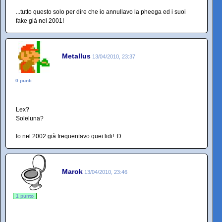
...tutto questo solo per dire che io annullavo la pheega ed i suoi
fake già nel 2001!
Metallus
13/04/2010, 23:37
0 punti
Lex?
Soleluna?
Io nel 2002 già frequentavo quei lidi! :D
Marok
13/04/2010, 23:46
1 punto