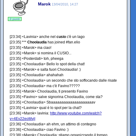
Marok
13/04/2010, 14:27
2 punti
[23:34] <Lavinia> anche nel
cusio
c'è un lago
[23:35] ***
Choolaudia
has joined #fan.elio
[23:35] <Marok> ma ciao!
[23:35] <Marok> si nomina il CUSIO...
[23:35] <Posterdati> toh, pheega
[23:35] <Choolaudia> Bello lo spot della chat!
[23:35] <Marok> e salta fuori Choolaudia! :)
[23:35] <Choolaudia> ahahahah
[23:35] <Choolaudia> un secondo che sto soffocando dalle risate
[23:35] <Choolaudia> ma c'è Favino?????
[23:35] <Marok> Choolaudia, ti presento Favino
[23:35] <Favino> salve signorina Choolaudia, come sta?
[23:35] <Choolaudia> Sbaaaaaaaaaaaaaaaaaaaav
[23:35] <Lavinia> qual è lo spot per la chat?
[23:36] <Marok> lavinia:
http://www.youtube.com/watch?
v=4Ev22eoMvjI
[23:36] <Choolaudia> ah ehm, un attimo di contegno
[23:36] <Choolaudia> ciao Favino :)
[23:38] <Marok> Choolaudia: stiamo organizzando il torneo