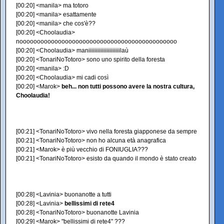
[00:20] <manila> ma totoro
[00:20] <manila> esattamente
[00:20] <manila> che cos'è??
[00:20] <Choolaudia>
nooooooooooooooooooooooooooooooooooooooooooooo
[00:20] <Choolaudia> maniiiiiiiiiiiiiiiiiiiiilaù
[00:20] <TonariNoTotoro> sono uno spirito della foresta
[00:20] <manila> :D
[00:20] <Choolaudia> mi cadi così
[00:20] <Marok>
beh... non tutti possono avere la nostra cultura,
Choolaudia!
[00:21] <TonariNoTotoro> vivo nella foresta giapponese da sempre
[00:21] <TonariNoTotoro> non ho alcuna età anagrafica
[00:21] <Marok> è più vecchio di FONIUGLIA???
[00:21] <TonariNoTotoro> esisto da quando il mondo è stato creato
[00:28] <Lavinia> buonanotte a tutti
[00:28] <Lavinia>
bellissimi di rete4
[00:28] <TonariNoTotoro> buonanotte Lavinia
[00:29] <Marok> "bellissimi di rete4" ???