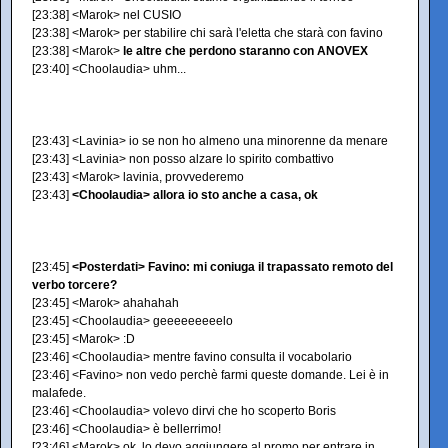
[23:38] <Marok> nel CUSIO
[23:38] <Marok> per stabilire chi sarà l'eletta che starà con favino
[23:38] <Marok>
le altre che perdono staranno con ANOVEX
[23:40] <Choolaudia> uhm...
[23:43] <Lavinia> io se non ho almeno una minorenne da menare
[23:43] <Lavinia> non posso alzare lo spirito combattivo
[23:43] <Marok> lavinia, provvederemo
[23:43]
<Choolaudia> allora io sto anche a casa, ok
[23:45]
<Posterdati> Favino: mi coniuga il trapassato remoto del
verbo torcere?
[23:45] <Marok> ahahahah
[23:45] <Choolaudia> geeeeeeeeelo
[23:45] <Marok> :D
[23:46] <Choolaudia> mentre favino consulta il vocabolario
[23:46] <Favino> non vedo perchè farmi queste domande. Lei è in
malafede.
[23:46] <Choolaudia> volevo dirvi che ho scoperto Boris
[23:46] <Choolaudia> è bellerrimo!
[23:46] <Marok> ok, lo devo aggiungere al promo per entrare in