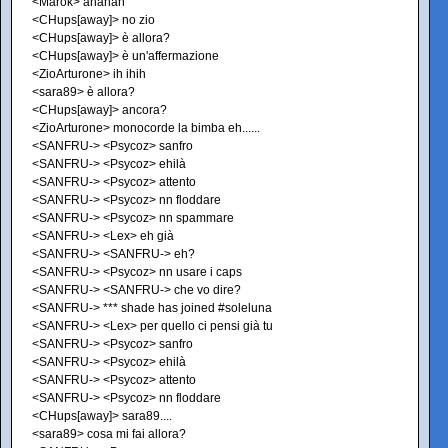
<Marok> ahahah
<CHups[away]> no zio
<CHups[away]> è allora?
<CHups[away]> è un'affermazione
<ZioArturone> ih ihih
<sara89> è allora?
<CHups[away]> ancora?
<ZioArturone> monocorde la bimba eh......
<SANFRU-> <Psycoz> sanfro
<SANFRU-> <Psycoz> ehilà
<SANFRU-> <Psycoz> attento
<SANFRU-> <Psycoz> nn floddare
<SANFRU-> <Psycoz> nn spammare
<SANFRU-> <Lex> eh già
<SANFRU-> <SANFRU-> eh?
<SANFRU-> <Psycoz> nn usare i caps
<SANFRU-> <SANFRU-> che vo dire?
<SANFRU-> *** shade has joined #soleluna
<SANFRU-> <Lex> per quello ci pensi già tu
<SANFRU-> <Psycoz> sanfro
<SANFRU-> <Psycoz> ehilà
<SANFRU-> <Psycoz> attento
<SANFRU-> <Psycoz> nn floddare
<CHups[away]> sara89....
<sara89> cosa mi fai allora?