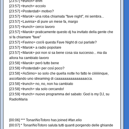
[23:57] <trunch> ehm
[23:57] <trunch> eccolo
[23:57] <Posterdati> motivo?
[23:57] <Marok> una roba chiamata "fave night", mi sembra...
[23:57] <Lavinia> dì pure un mese fa, margo
[23:57] <trunch> cerco lavoro
[23:57] <Marok> praticamente questo dj ha invitato della gente che
si fa chiamare "fave"
[23:57] <Favino> cos'è questa Fave Night di cui parlate?
[23:57] <Marok> a radio popolare
[23:57] <Marok> poi non si sa bene cosa sia successo... ma da
allora ha cambiato lavoro
[23:58] <Marok> però tutto bene
[23:58] <Posterdati> per così poco?
[23:58] <AsSimo> so solo che quella notte ho fatto le ciiiiiiinque,
ascoltando uno streaming di caaaaaaaaaaaaaaacca.
[23:58] <trunch> no, no, non ha cambiato
[23:58] <trunch> sta solo cercando!
[23:59] <trunch> nuovo programma del sabato: God is my DJ, su
RadioMaria
[00:06] *** TonariNoTotoro has joined #fan.elio
[00:07] * TonariNoTotoro saluta tutti quanti porgendo delle ghiande