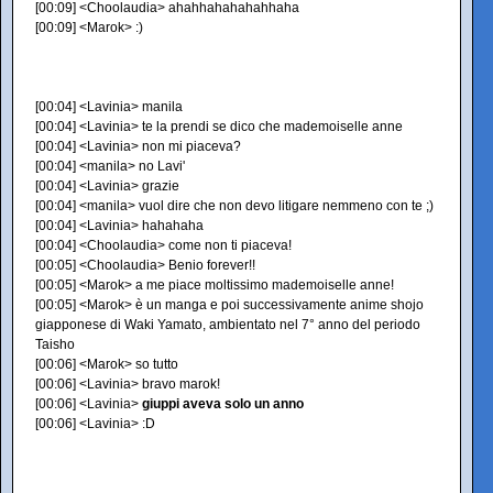
[00:09] <Choolaudia> ahahhahahahahhaha
[00:09] <Marok> :)
[00:04] <Lavinia> manila
[00:04] <Lavinia> te la prendi se dico che mademoiselle anne
[00:04] <Lavinia> non mi piaceva?
[00:04] <manila> no Lavi'
[00:04] <Lavinia> grazie
[00:04] <manila> vuol dire che non devo litigare nemmeno con te ;)
[00:04] <Lavinia> hahahaha
[00:04] <Choolaudia> come non ti piaceva!
[00:05] <Choolaudia> Benio forever!!
[00:05] <Marok> a me piace moltissimo mademoiselle anne!
[00:05] <Marok> è un manga e poi successivamente anime shojo
giapponese di Waki Yamato, ambientato nel 7° anno del periodo
Taisho
[00:06] <Marok> so tutto
[00:06] <Lavinia> bravo marok!
[00:06] <Lavinia>
giuppi aveva solo un anno
[00:06] <Lavinia> :D