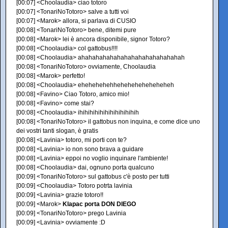
[00:07] <Choolaudia> ciao totoro
[00:07] <TonariNoTotoro> salve a tutti voi
[00:07] <Marok> allora, si parlava di CUSIO
[00:08] <TonariNoTotoro> bene, ditemi pure
[00:08] <Marok> lei è ancora disponibile, signor Totoro?
[00:08] <Choolaudia> col gattobus!!!!
[00:08] <Choolaudia> ahahahahahahahahahahahahahahah
[00:08] <TonariNoTotoro> ovviamente, Choolaudia
[00:08] <Marok> perfetto!
[00:08] <Choolaudia> ehehehehehheheheheheheheheh
[00:08] <Favino> Ciao Totoro, amico mio!
[00:08] <Favino> come stai?
[00:08] <Choolaudia> ihihihihihihihihihihihih
[00:08] <TonariNoTotoro> il gattobus non inquina, e come dice uno
dei vostri tanti slogan, è gratis
[00:08] <Lavinia> totoro, mi porti con te?
[00:08] <Lavinia> io non sono brava a guidare
[00:08] <Lavinia> eppoi no voglio inquinare l'ambiente!
[00:08] <Choolaudia> dai, ognuno porta qualcuno
[00:09] <TonariNoTotoro> sul gattobus c'è posto per tutti
[00:09] <Choolaudia> Totoro potrta lavinia
[00:09] <Lavinia> grazie totoro!!
[00:09] <Marok>
Klapac porta DON DIEGO
[00:09] <TonariNoTotoro> prego Lavinia
[00:09] <Lavinia> ovviamente :D