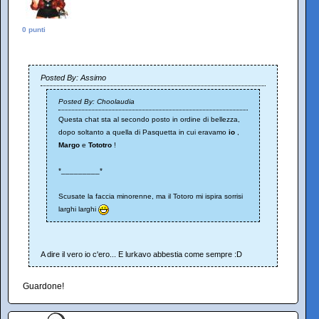
0 punti
Posted By: Assimo
Posted By: Choolaudia
Questa chat sta al secondo posto in ordine di bellezza,
dopo soltanto a quella di Pasquetta in cui eravamo
io
,
Margo
e
Tototro
!
*_________*
Scusate la faccia minorenne, ma il Totoro mi ispira sorrisi
larghi larghi
A dire il vero io c'ero... E lurkavo abbestia come sempre :D
Guardone!