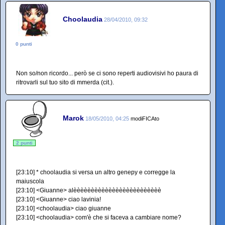
Choolaudia
28/04/2010, 09:32
0 punti
Non so/non ricordo... però se ci sono reperti audiovisivi ho paura di
ritrovarli sul tuo sito di mmerda (cit.).
Marok
18/05/2010, 04:25
modiFICAto
2 punti
[23:10] * choolaudia si versa un altro genepy e corregge la
maiuscola
[23:10] <Giuanne> alèèèèèèèèèèèèèèèèèèèèèèèèè
[23:10] <Giuanne> ciao lavinia!
[23:10] <choolaudia> ciao giuanne
[23:10] <choolaudia> com'è che si faceva a cambiare nome?