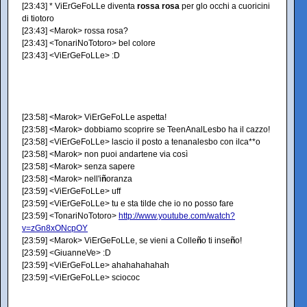
[23:43] * ViErGeFoLLe diventa
rossa rosa
per glo occhi a cuoricini
di tiotoro
[23:43] <Marok> rossa rosa?
[23:43] <TonariNoTotoro> bel colore
[23:43] <ViErGeFoLLe> :D
[23:58] <Marok> ViErGeFoLLe aspetta!
[23:58] <Marok> dobbiamo scoprire se TeenAnalLesbo ha il cazzo!
[23:58] <ViErGeFoLLe> lascio il posto a tenanalesbo con ilca**o
[23:58] <Marok> non puoi andartene via così
[23:58] <Marok> senza sapere
[23:58] <Marok> nell'i
ñ
oranza
[23:59] <ViErGeFoLLe> uff
[23:59] <ViErGeFoLLe> tu e sta tilde che io no posso fare
[23:59] <TonariNoTotoro>
http://www.youtube.com/watch?
v=zGn8xONcpOY
[23:59] <Marok> ViErGeFoLLe, se vieni a Colle
ñ
o ti inse
ñ
o!
[23:59] <GiuanneVe> :D
[23:59] <ViErGeFoLLe> ahahahahahah
[23:59] <ViErGeFoLLe> sciococ