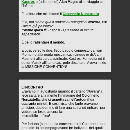
Kastrox
e (udite udite!)
Alan Magnetti
: in viaggio con
l'Infinito!
Fu allora che mi chiamò il
Colonnello Nunziatella
.
"Oh, noi siamo quasi arrivati all'autogrill di
Novara
, voi
l'avete già passato?"
"
Siamo quasi lì!
-
risposi -
Questione di minuti!
Aspettateci!"
È bello
rallentare il mondo
.
E così, verso le due, l'equipaggio composto da Ivan
Piombino alla guida meccanica, i cinque io di Alan
Magnetti alla guida spirituale, Kastrox, Foniuglia ed il
dottor Marok all'handicap, poté decollare. Aveva inizio
la MISSIONE CONVENTION!
L'INCONTRO
Eravamo in autostrada quando il cartello
"Novara"
ci
fece saltare alla mente l'immagine del
Colonnello
Nunziatella
, che
ci aspettava nell'autogrill da
quaranta minuti
. E così, visto che tanto eravamo in
anticipo, decidemmo di fare una sosta ed entrare, per
vedere se fosse ancora là.
Incredibile... c'era!
Per fortuna (sua e della convention), il Colonnello non
era solo: lo accompagnavano tre individui, dei quali