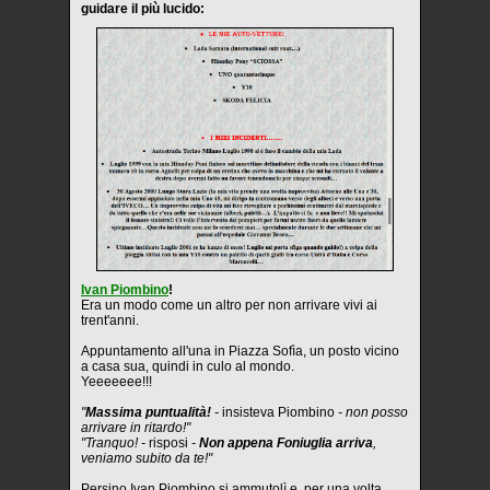
guidare il più lucido:
Ivan Piombino
!
Era un modo come un altro per non arrivare vivi ai
trent'anni.
Appuntamento all'una in Piazza Sofìa, un posto vicino
a casa sua, quindi in culo al mondo.
Yeeeeeee!!!
"
Massima puntualità!
-
insisteva Piombino
- non posso
arrivare in ritardo!"
"Tranquo! -
risposi
-
Non appena Foniuglia arriva
,
veniamo subito da te!"
Persino Ivan Piombino si ammutolì e, per una volta,