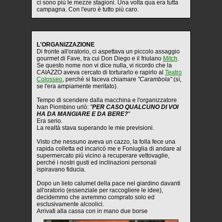
ci sono più le mezze stagioni. Una volta qua era tutta
campagna. Con l'euro è tutto più caro.
L'ORGANIZZAZIONE
Di fronte all'oratorio, ci aspettava un piccolo assaggio
gourmet di Fave, tra cui Don Diego e il friulano
Mitch
.
Se questo nome non vi dice nulla, vi ricordo che la
CAIAZZO aveva cercato di torturarlo e rapirlo al
Teatro
Colosseo
, perché si faceva chiamare
"Carambola"
(sì,
se l'era ampiamente meritato).
Tempo di scendere dalla macchina e l'organizzatore
Ivan Piombino urlò:
"
PER CASO QUALCUNO DI VOI
HA DA MANGIARE E DA BERE?
"
Era serio.
La realtà stava superando le mie previsioni.
Visto che nessuno aveva un cazzo, la folla fece una
rapida colletta ed incaricò me e Foniuglia di andare al
supermercato più vicino a recuperare vettovaglie,
perché i nostri gusti ed inclinazioni personali
ispiravano fiducia.
Dopo un lieto calumet della pace nel giardino davanti
all'oratorio (essenziale per raccogliere le idee),
decidemmo che avremmo comprato solo ed
esclusivamente alcoolici.
Arrivati alla cassa con in mano due borse