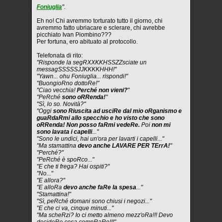
Foniuglia
"
.
Eh no! Chi avremmo torturato tutto il giorno, chi
avremmo fatto ubriacare e sclerare, chi avrebbe
picchiato Ivan Piombino???
Per fortuna, ero abituato al protocollo.
Telefonata di rito:
"Risponde la segRXXKKHSSZZsciate un
messagSSSSSJJKKKKHHH!"
"Yawn... ohu Foniuglia... rispondi!"
"BuongioRno dottoRe!"
"Ciao vecchia!
Perché non vieni?
"
"PeRché
sono oRRenda!
"
"Sì, lo so. Novità?"
"Oggi
sono Riuscita ad usciRe dal mio oRganismo e
guaRdaRmi allo specchio e ho visto che sono
oRRenda! Non posso faRmi vedeRe.
Poi
non mi
sono lavata i capelli
..."
"Sono le undici, hai un'ora per lavarti i capelli..."
"Ma stamattina
devo anche LAVARE PER TErrA!
"
"Perché?"
"PeRché è spoRco..."
"E che ti frega? Hai ospiti?"
"No..."
"E allora?"
"E alloRa
devo anche faRe la spesa
..."
"Stamattina!"
"Sì, peRché domani sono chiusi i negozi..."
"E che ci va, cinque minuti..."
"Ma scheRzi? Io ci metto almeno mezz'oRa!!! Devo