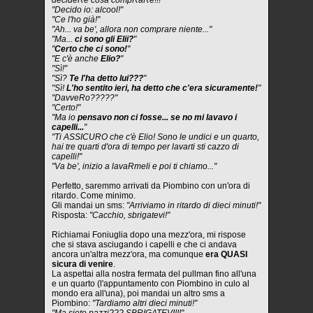
decideRe cosa compRaRe!!!"
"Decido io: alcool!"
"Ce l'ho già!"
"Ah... va be', allora non comprare niente..."
"Ma...
ci sono gli Elii?
"
"
Certo che ci sono!
"
"E c'è anche
Elio?
"
"Sì!"
"Sì?
Te l'ha detto lui???
"
"Sì!
L'ho sentito ieri, ha detto che c'era sicuramente!
"
"DavveRo?????"
"Certo!"
"Ma io
pensavo non ci fosse... se no mi lavavo i
capelli...
"
"Ti ASSICURO che c'è Elio! Sono le undici e un quarto,
hai tre quarti d'ora di tempo per lavarti sti cazzo di
capelli!"
"Va be', inizio a lavaRmeli e poi ti chiamo..."
Perfetto, saremmo arrivati da Piombino con un'ora di
ritardo. Come minimo.
Gli mandai un sms:
"Arriviamo in ritardo di dieci minuti!"
Risposta:
"Cacchio, sbrigatevi!"
Richiamai Foniuglia dopo una mezz'ora, mi rispose
che si stava asciugando i capelli e che ci andava
ancora un'altra mezz'ora, ma comunque
era QUASI
sicura di venire
.
La aspettai alla nostra fermata del pullman fino all'una
e un quarto (l'appuntamento con Piombino in culo al
mondo era all'una), poi mandai un altro sms a
Piombino:
"Tardiamo altri dieci minuti!"