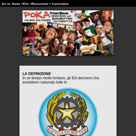
Sei in:
Home
>
Elio
>
Recensioni
> Convention
LA DEFINIZIONE
In un tempo molto lontano, gli Elii decisero che
avrebbero radunato tutte le