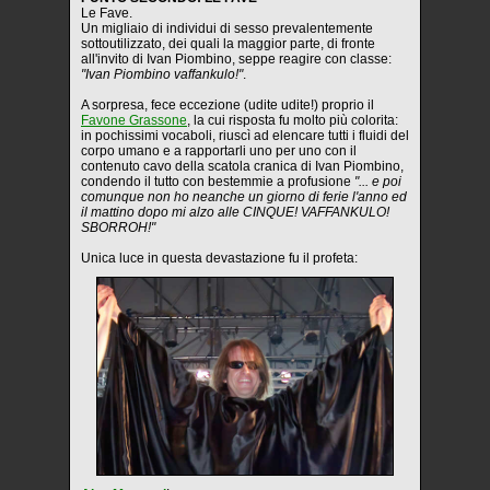
Le Fave.
Un migliaio di individui di sesso prevalentemente
sottoutilizzato, dei quali la maggior parte, di fronte
all'invito di Ivan Piombino, seppe reagire con classe:
"Ivan Piombino vaffankulo!"
.
A sorpresa, fece eccezione (udite udite!) proprio il
Favone Grassone
, la cui risposta fu molto più colorita:
in pochissimi vocaboli, riuscì ad elencare tutti i fluidi del
corpo umano e a rapportarli uno per uno con il
contenuto cavo della scatola cranica di Ivan Piombino,
condendo il tutto con bestemmie a profusione
"... e poi
comunque non ho neanche un giorno di ferie l'anno ed
il mattino dopo mi alzo alle CINQUE! VAFFANKULO!
SBORROH!"
Unica luce in questa devastazione fu il profeta: