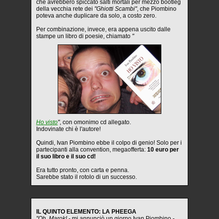
che avrebbero spiccato salti mortali per mezzo bootleg
della vecchia rete dei
"Ghiotti Scambi"
, che Piombino
poteva anche duplicare da solo, a costo zero.
Per combinazione, invece, era appena uscito dalle
stampe un libro di poesie, chiamato
"
Ho visto
"
, con omonimo cd allegato.
Indovinate chi è l'autore!
Quindi, Ivan Piombino ebbe il colpo di genio! Solo per i
partecipanti alla convention, megaofferta:
10 euro per
il suo libro e il suo cd!
Era tutto pronto, con carta e penna.
Sarebbe stato il rotolo di un successo.
IL QUINTO ELEMENTO: LA PHEEGA
"Oh, Marok! -
mi annunciò un giorno Ivan Piombino
-