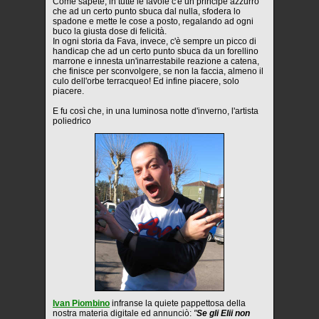
Come sapete, in tutte le favole c'è un principe azzurro
che ad un certo punto sbuca dal nulla, sfodera lo
spadone e mette le cose a posto, regalando ad ogni
buco la giusta dose di felicità.
In ogni storia da Fava, invece, c'è sempre un picco di
handicap che ad un certo punto sbuca da un forellino
marrone e innesta un'inarrestabile reazione a catena,
che finisce per sconvolgere, se non la faccia, almeno il
culo dell'orbe terracqueo! Ed infine piacere, solo
piacere.
E fu così che, in una luminosa notte d'inverno, l'artista
poliedrico
Ivan Piombino
infranse la quiete pappettosa della
nostra materia digitale ed annunciò:
"
Se gli Elii non