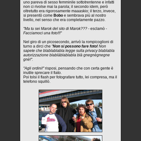
uno pareva di sesso femminile sottotrentenne e infatti
non ci rivolse mai la parola; il secondo idem, però
oltretutto era rigorosamente maaaskio; il terzo, invece,
si presentò come
Bobo
e sembrava più al nostro
livello, nel senso che era completamente pazzo.
"Ma tu sei Marok del sito di Marok??? -
esclamò -
Facciamoci una foto!!!"
Nel giro di un picosecondo, arrivò la rompicoglioni di
turno a dirci che
"
Non si possono fare foto!
Non
sapete che blablablabla legge sulla privacy blablabla
autorizzazione blablàblablabla blà gnegnègnegne
gnè!".
"Agli ordini!"
risposi, pensando che con certa gente è
inutile sprecare il fiato.
Poi tolsi il flash per fotografare tutto, lei compresa, ma il
telefono squillò.