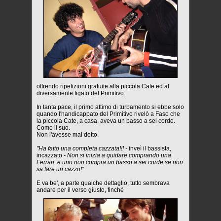
offrendo ripetizioni gratuite alla piccola Cate ed al
diversamente figato del Primitivo.
In tanta pace, il primo attimo di turbamento si ebbe solo
quando l'handicappato del Primitivo rivelò a Faso che
la piccola Cate, a casa, aveva un basso a sei corde.
Come il suo.
Non l'avesse mai detto.
"Ha fatto una completa cazzata!!! -
inveì il bassista,
incazzato
- Non si inizia a guidare comprando una
Ferrari, e uno non compra un basso a sei corde se non
sa fare un cazzo!"
E va be', a parte qualche dettaglio, tutto sembrava
andare per il verso giusto, finché