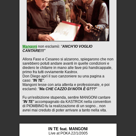
Mangoni
non esclamò:
"
ANCH'IO VOGLIO
CANTARE!!!
"
Allora Faso e Cesareo si alzarono, spiegarono che non
sarebbero potuti andare avanti in quelle condizioni e
diedero le chitarre in mano alle fave più handicappate,
primo fra tutti ovviamente Kastrox.
Don Diego aprì il suo canzoniere su una pagina a
caso:
"
IN TE
"
.
Mangoni lesse con aria attenta e professionale, e poi
esclamò:
"
Ma CHE CAZZO DI NOTA È G???
"
Fu un'esibizione stupenda, sentire MANGONI cantare
"
IN TE
"
accompagnato da KASTROX nella convention
di PIOMBINO fu la realizzazione di un sogno... non
avrei mai creduto di poter arrivare a tanto nella vita.
IN TE feat. MANGONI
Live at POKA 22/1/2005