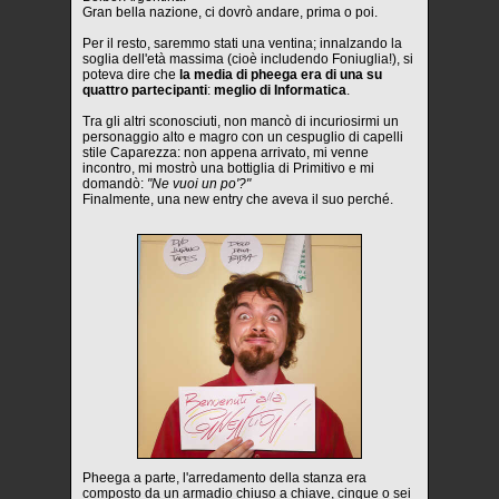
Gran bella nazione, ci dovrò andare, prima o poi.
Per il resto, saremmo stati una ventina; innalzando la
soglia dell'età massima (cioè includendo Foniuglia!), si
poteva dire che
la media di pheega era di una su
quattro partecipanti
:
meglio di Informatica
.
Tra gli altri sconosciuti, non mancò di incuriosirmi un
personaggio alto e magro con un cespuglio di capelli
stile Caparezza: non appena arrivato, mi venne
incontro, mi mostrò una bottiglia di Primitivo e mi
domandò:
"Ne vuoi un po'?"
Finalmente, una new entry che aveva il suo perché.
Pheega a parte, l'arredamento della stanza era
composto da un armadio chiuso a chiave, cinque o sei