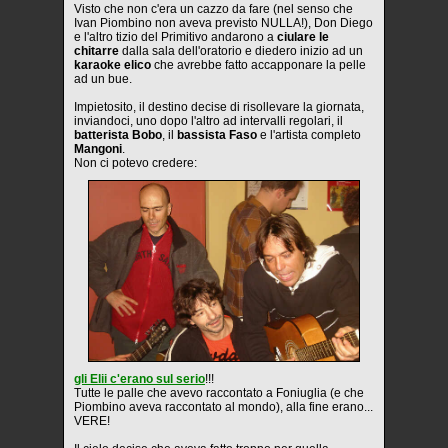
Visto che non c'era un cazzo da fare (nel senso che
Ivan Piombino non aveva previsto NULLA!), Don Diego
e l'altro tizio del Primitivo andarono a
ciulare le
chitarre
dalla sala dell'oratorio e diedero inizio ad un
karaoke elico
che avrebbe fatto accapponare la pelle
ad un bue.
Impietosito, il destino decise di risollevare la giornata,
inviandoci, uno dopo l'altro ad intervalli regolari, il
batterista Bobo
, il
bassista Faso
e l'artista completo
Mangoni
.
Non ci potevo credere:
gli Elii c'erano sul serio
!!!
Tutte le palle che avevo raccontato a Foniuglia (e che
Piombino aveva raccontato al mondo), alla fine erano...
VERE!