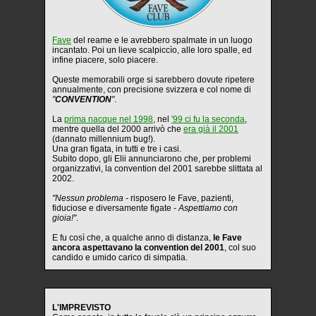
Fave
del reame e le avrebbero spalmate in un luogo
incantato. Poi un lieve scalpiccìo, alle loro spalle, ed
infine piacere, solo piacere.
Queste memorabili orge si sarebbero dovute ripetere
annualmente, con precisione svizzera e col nome di
"
CONVENTION
"
.
La
prima nacque nel 1998
, nel
'99 ci fu la seconda
,
mentre quella del 2000 arrivò che
era già il 2001
(dannato millennium bug!).
Una gran figata, in tutti e tre i casi.
Subito dopo, gli Elii annunciarono che, per problemi
organizzativi, la convention del 2001 sarebbe slittata al
2002.
"Nessun problema -
risposero le Fave, pazienti,
fiduciose e diversamente figate
- Aspettiamo con
gioia!"
.
E fu così che, a qualche anno di distanza,
le Fave
ancora aspettavano la convention del 2001
, col suo
candido e umido carico di simpatia.
L'IMPREVISTO