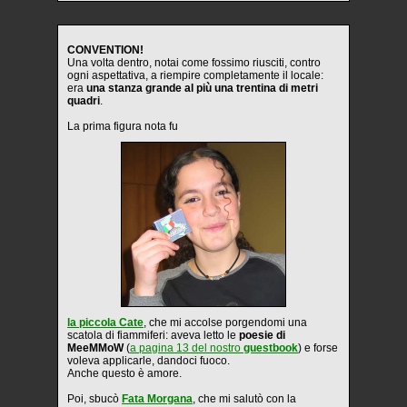
CONVENTION!
Una volta dentro, notai come fossimo riusciti, contro
ogni aspettativa, a riempire completamente il locale:
era
una stanza grande al più una trentina di metri
quadri
.
La prima figura nota fu
la piccola Cate
, che mi accolse porgendomi una
scatola di fiammiferi: aveva letto le
poesie di
MeeMMoW
(
a pagina 13 del nostro
guestbook
) e forse
voleva applicarle, dandoci fuoco.
Anche questo è amore.
Poi, sbucò
Fata Morgana
, che mi salutò con la