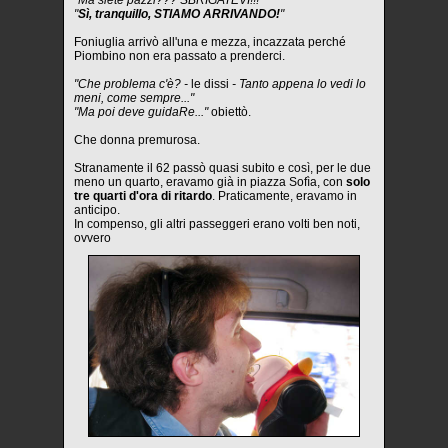
"Ma siete pazzi??? SBRIGATEVI!!!"
"
Sì, tranquillo, STIAMO ARRIVANDO!
"
Foniuglia arrivò all'una e mezza, incazzata perché
Piombino non era passato a prenderci.
"Che problema c'è? -
le dissi
- Tanto appena lo vedi lo
meni, come sempre..."
"Ma poi deve guidaRe..."
obiettò.
Che donna premurosa.
Stranamente il 62 passò quasi subito e così, per le due
meno un quarto, eravamo già in piazza Sofìa, con
solo
tre quarti d'ora di ritardo
. Praticamente, eravamo in
anticipo.
In compenso, gli altri passeggeri erano volti ben noti,
ovvero