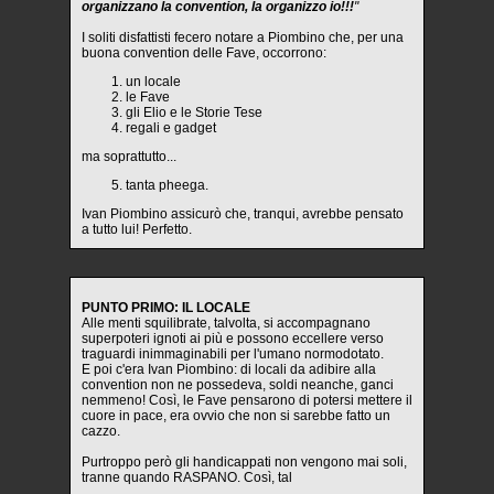
organizzano la convention, la organizzo io!!!
"
I soliti disfattisti fecero notare a Piombino che, per una
buona convention delle Fave, occorrono:
un locale
le Fave
gli Elio e le Storie Tese
regali e gadget
ma soprattutto...
tanta pheega.
Ivan Piombino assicurò che, tranqui, avrebbe pensato
a tutto lui! Perfetto.
PUNTO PRIMO: IL LOCALE
Alle menti squilibrate, talvolta, si accompagnano
superpoteri ignoti ai più e possono eccellere verso
traguardi inimmaginabili per l'umano normodotato.
E poi c'era Ivan Piombino: di locali da adibire alla
convention non ne possedeva, soldi neanche, ganci
nemmeno! Così, le Fave pensarono di potersi mettere il
cuore in pace, era ovvio che non si sarebbe fatto un
cazzo.
Purtroppo però gli handicappati non vengono mai soli,
tranne quando RASPANO. Così, tal