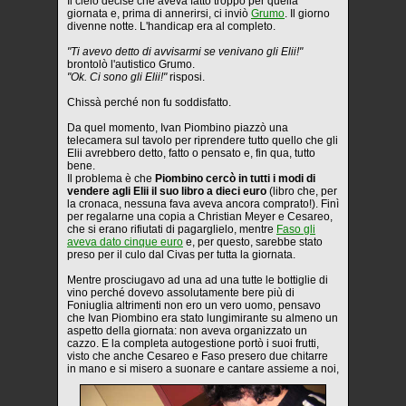
Il cielo decise che aveva fatto troppo per quella
giornata e, prima di annerirsi, ci inviò
Grumo
. Il giorno
divenne notte. L'handicap era al completo.
"Ti avevo detto di avvisarmi se venivano gli Elii!"
brontolò l'autistico Grumo.
"Ok. Ci sono gli Elii!"
risposi.
Chissà perché non fu soddisfatto.
Da quel momento, Ivan Piombino piazzò una
telecamera sul tavolo per riprendere tutto quello che gli
Elii avrebbero detto, fatto o pensato e, fin qua, tutto
bene.
Il problema è che
Piombino cercò in tutti i modi di
vendere agli Elii il suo libro a dieci euro
(libro che, per
la cronaca, nessuna fava aveva ancora comprato!). Finì
per regalarne una copia a Christian Meyer e Cesareo,
che si erano rifiutati di pagarglielo, mentre
Faso gli
aveva dato cinque euro
e, per questo, sarebbe stato
preso per il culo dal Civas per tutta la giornata.
Mentre prosciugavo ad una ad una tutte le bottiglie di
vino perché dovevo assolutamente bere più di
Foniuglia altrimenti non ero un vero uomo, pensavo
che Ivan Piombino era stato lungimirante su almeno un
aspetto della giornata: non aveva organizzato un
cazzo. E la completa autogestione portò i suoi frutti,
visto che anche Cesareo e Faso presero due chitarre
in mano e si misero a suonare e cantare assieme a noi,