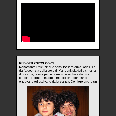
RISVOLTI PSICOLOGICI
Nonostante i miei cinque sensi fossero ormai offesi sia
dall'alcool, sia dalla voce di Mangoni, sia dalla chitarra
di Kastrox, la mia percezione fu risvegliata da una
coppia di signori, marito e moglie, che ogni tanto
entravano ed uscivano dalla stanza. Con loro anche un