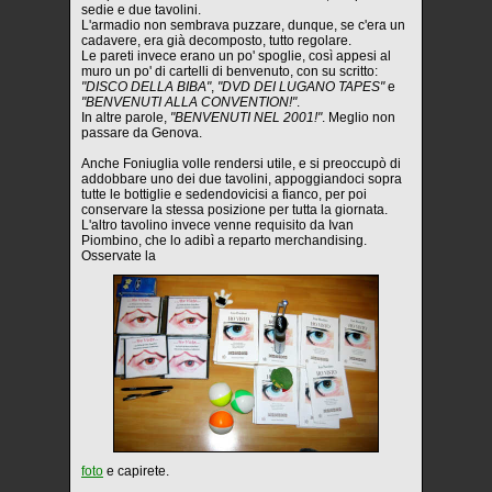
sedie e due tavolini.
L'armadio non sembrava puzzare, dunque, se c'era un
cadavere, era già decomposto, tutto regolare.
Le pareti invece erano un po' spoglie, così appesi al
muro un po' di cartelli di benvenuto, con su scritto:
"DISCO DELLA BIBA"
,
"DVD DEI LUGANO TAPES"
e
"BENVENUTI ALLA CONVENTION!"
.
In altre parole,
"BENVENUTI NEL 2001!"
. Meglio non
passare da Genova.
Anche Foniuglia volle rendersi utile, e si preoccupò di
addobbare uno dei due tavolini, appoggiandoci sopra
tutte le bottiglie e sedendovicisi a fianco, per poi
conservare la stessa posizione per tutta la giornata.
L'altro tavolino invece venne requisito da Ivan
Piombino, che lo adibì a reparto merchandising.
Osservate la
foto
e capirete.