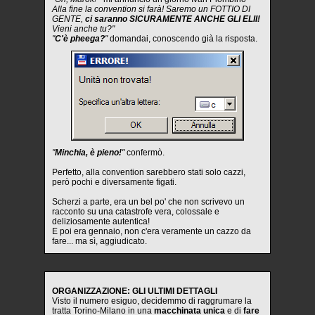
Alla fine la convention si farà! Saremo un FOTTIO DI
GENTE,
ci saranno SICURAMENTE ANCHE GLI ELII!
Vieni anche tu?"
"
C'è pheega?
"
domandai, conoscendo già la risposta.
"
Minchia, è pieno!
"
confermò.
Perfetto, alla convention sarebbero stati solo cazzi,
però pochi e diversamente figati.
Scherzi a parte, era un bel po' che non scrivevo un
racconto su una catastrofe vera, colossale e
deliziosamente autentica!
E poi era gennaio, non c'era veramente un cazzo da
fare... ma sì, aggiudicato.
ORGANIZZAZIONE: GLI ULTIMI DETTAGLI
Visto il numero esiguo, decidemmo di raggrumare la
tratta Torino-Milano in una
macchinata unica
e di
fare