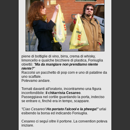
piene di bottiglie di vino, birra, crema di whisky,
limoncello e qualche bicchiere di plastica, Foniuglia
obiettò:
"
Ma da mangiare non prendiamo niente
niente?
"
Raccolsi un pacchetto di pop corn e uno di patatine da
uno scaffale.
Potevamo andare.
Tornati davanti all'oratorio, incontrammo una figura
inconfondibile:
il chitarrista Cesareo
.
Passeggiava nel cortile guardando la porta, indeciso
se entrare o, finché era in tempo, scappare.
"Ciao Cesareo!
Ho portato l'alcool e la pheega!
"
urlai
esibendo la borsa ed indicando Foniuglia.
Cesareo ci seguì oltre il portone. La convention poteva
iniziare.