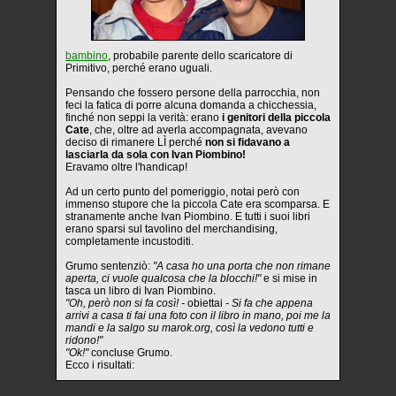
bambino
, probabile parente dello scaricatore di
Primitivo, perché erano uguali.
Pensando che fossero persone della parrocchia, non
feci la fatica di porre alcuna domanda a chicchessia,
finché non seppi la verità: erano
i genitori della piccola
Cate
, che, oltre ad averla accompagnata, avevano
deciso di rimanere LÌ perché
non si fidavano a
lasciarla da sola con Ivan Piombino!
Eravamo oltre l'handicap!
Ad un certo punto del pomeriggio, notai però con
immenso stupore che la piccola Cate era scomparsa. E
stranamente anche Ivan Piombino. E tutti i suoi libri
erano sparsi sul tavolino del merchandising,
completamente incustoditi.
Grumo sentenziò:
"A casa ho una porta che non rimane
aperta, ci vuole qualcosa che la blocchi!"
e si mise in
tasca un libro di Ivan Piombino.
"Oh, però non si fa così! -
obiettai
- Si fa che appena
arrivi a casa ti fai una foto con il libro in mano, poi me la
mandi e la salgo su marok.org, così la vedono tutti e
ridono!"
"Ok!"
concluse Grumo.
Ecco i risultati: