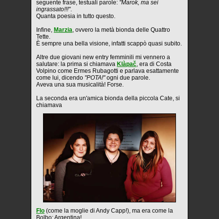
seguente frase, testuali parole:
"Marok, ma sei
ingrassato!!!"
.
Quanta poesia in tutto questo.
Infine,
Marzia
, ovvero la metà bionda delle Quattro
Tette.
È sempre una bella visione, infatti scappò quasi subito.
Altre due giovani new entry femminili mi vennero a
salutare: la prima si chiamava
Klàpač
, era di Costa
Volpino come Ermes Rubagotti e parlava esattamente
come lui, dicendo
"POTA!"
ogni due parole.
Aveva una sua musicalità! Forse.
La seconda era un'amica bionda della piccola Cate, si
chiamava
Flo
(come la moglie di Andy Capp!), ma era come la
Bolbo: Argentina!