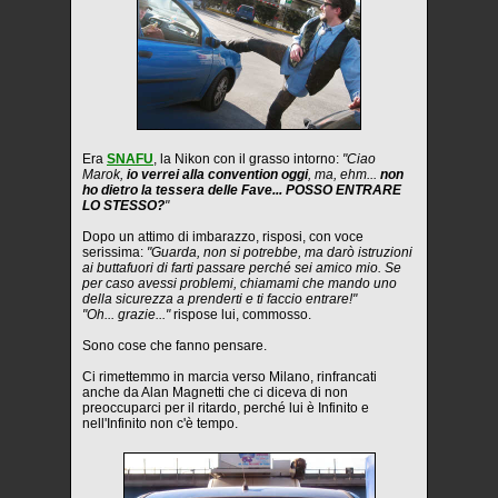
Era
SNAFU
, la Nikon con il grasso intorno:
"Ciao
Marok,
io verrei alla convention oggi
, ma, ehm...
non
ho dietro la tessera delle Fave... POSSO ENTRARE
LO STESSO?
"
Dopo un attimo di imbarazzo, risposi, con voce
serissima:
"Guarda, non si potrebbe, ma darò istruzioni
ai buttafuori di farti passare perché sei amico mio. Se
per caso avessi problemi, chiamami che mando uno
della sicurezza a prenderti e ti faccio entrare!"
"Oh... grazie..."
rispose lui, commosso.
Sono cose che fanno pensare.
Ci rimettemmo in marcia verso Milano, rinfrancati
anche da Alan Magnetti che ci diceva di non
preoccuparci per il ritardo, perché lui è Infinito e
nell'Infinito non c'è tempo.