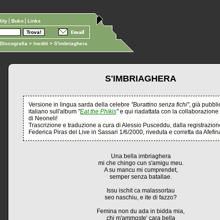
ility
Buko
Links
Discografia
>
Inediti
> S'imbriaghera
S'IMBRIAGHERA
Versione in lingua sarda della celebre
"Burattino senza fichi"
, già pubbli
italiano sull'album
"
Eat the Phikis
"
e qui riadattata con la collaborazione
di Neoneli!
Trascrizione e traduzione a cura di Alessio Pusceddu, dalla registrazion
Federica Piras del Live in Sassari 1/6/2000, riveduta e corretta da Afefina
Una bella imbriaghera
mi che chingo cun s'amigu meu.
A su mancu mi cumprendet,
semper senza batallae.
Issu ischit ca malassortau
seo naschiu, e ite di fazzo?
Femina non du ada in bidda mia,
chi m'ammoste' cara bella