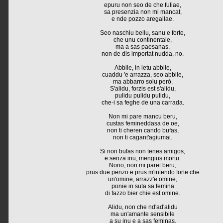
epuru non seo de che fuliae,
sa presenzia non mi mancat,
e nde pozzo aregallae.
Seo naschiu bellu, sanu e forte,
che unu continentale,
ma a sas paesanas,
non de dis importat nudda, no.
Abbile, in letu abbile,
cuaddu 'e arrazza, seo abbile,
ma abbarro solu però.
S'alidu, forzis est s'alidu,
pulidu pulidu pulidu,
che-i sa feghe de una carrada.
Non mi pare mancu beru,
custas femineddasa de oe,
non ti cheren cando bufas,
non ti cagant'agiumai.
Si non bufas non tenes amigos,
e senza inu, mengius mortu.
Nono, non mi paret beru,
prus due penzo e prus m'intendo forte che
un'omine, arrazz'e omine,
ponie in suta sa femina
di fazzo bier chie est omine.
Alidu, non che nd'ad'alidu
ma un'amante sensibile
a su inu e a sas feminas.