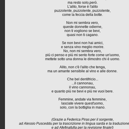
ma resto solo,però.
L'alito, forse è l'alito
puzzolente, puzzolente, puzzolente,
come la feccia della botte.
Non mi sembra vero,
queste donnette odierne,
non ti vogliono se bevi,
quasi non ti cagano.
Se non bevi non hai amici,
e senza vino meglio morire.
No, non mi sembra vero,
più ci penso e più mi sento forte come un'uomo,
mettete sotto una donna le dimostro chi è uomo.
Alito, non c'è l'alito che tenga,
ma un amante sensibile al vino e alle donne.
Che bel dentifricio...
...il cannonau,
il vino cannonau,
e quanto più ne bevi e più ne vuoi bere.
Femmine, andate via femmine,
lasciate vivere quest'uomo,
solo, con la bottiglia in mano.
(Grazie a Federica Piras per il sorgente,
ad Alessio Pusceddu per la trascrizione in lingua sarda e la traduzione 
e ad Afefinafufia per la revisione finale!)