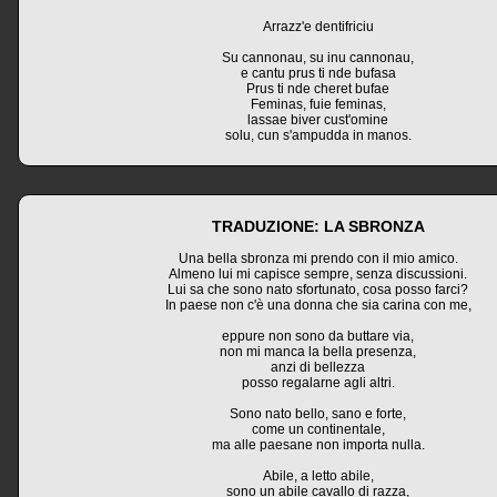
Arrazz'e dentifriciu
Su cannonau, su inu cannonau,
e cantu prus ti nde bufasa
Prus ti nde cheret bufae
Feminas, fuie feminas,
lassae biver cust'omine
solu, cun s'ampudda in manos.
TRADUZIONE: LA SBRONZA
Una bella sbronza mi prendo con il mio amico.
Almeno lui mi capisce sempre, senza discussioni.
Lui sa che sono nato sfortunato, cosa posso farci?
In paese non c'è una donna che sia carina con me,
eppure non sono da buttare via,
non mi manca la bella presenza,
anzi di bellezza
posso regalarne agli altri.
Sono nato bello, sano e forte,
come un continentale,
ma alle paesane non importa nulla.
Abile, a letto abile,
sono un abile cavallo di razza,