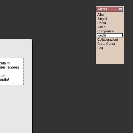
MENU
Album
Singoli
Rarità
Video
Compilation
Inediti
Collaborazioni
Carta Canta
Faq
cata in
 dei Tenores
e di
fufia!