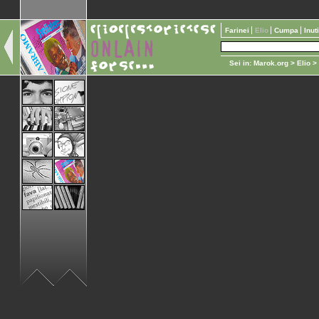
Farinei
Elio
Cumpa
Inut
Sei in:
Marok.org
>
Elio
>