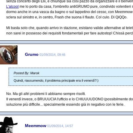
senza concerto degli Elii, e chiunque sia così pazzo da organizzare è il benven
L'alcool
me lo porto da casa, l'ombrello antiGRUMO pure, condivido volentieri sia
dormo anche in una vasca da bagno o sul tappetino del cesso, con Meemmow c
sclera sul sinistro e, in centro, Frash che suona il flauto. Col culo. Di QiQQo.
Mi basta solo che, quando arrivo in stazione, esistano valide alternative al tel
non sarei in possesso dei requisiti fondamentali per fare autostop! Chissà perch
Grumo
01/09/2014, 09:46
Posted By: Marok
Quindi, riassumendo, il problema principale era il venerdì?:)
No. Ma gli altri problemi li abbiamo sempre risolti.
Il venerdì invece, o BRUUUCIA l'ufficio e lo CHIUUUUDONO (possibilmente dop
soluzione più difficile... specialmente essendo già in negativo con le ferie.
Meemmow
01/09/2014, 14:57