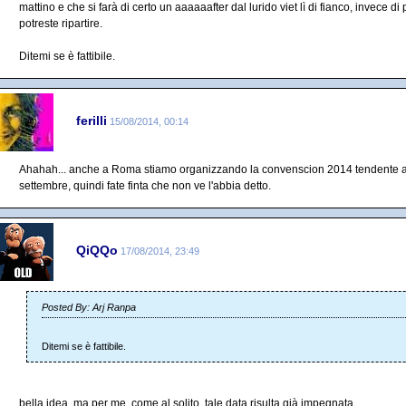
mattino e che si farà di certo un aaaaaafter dal lurido viet lì di fianco, invece di
potreste ripartire.
Ditemi se è fattibile.
ferilli
15/08/2014, 00:14
Ahahah... anche a Roma stiamo organizzando la convenscion 2014 tendente a
settembre, quindi fate finta che non ve l'abbia detto.
QiQQo
17/08/2014, 23:49
Posted By: Arj Ranpa
Ditemi se è fattibile.
bella idea, ma per me, come al solito, tale data risulta già impegnata.