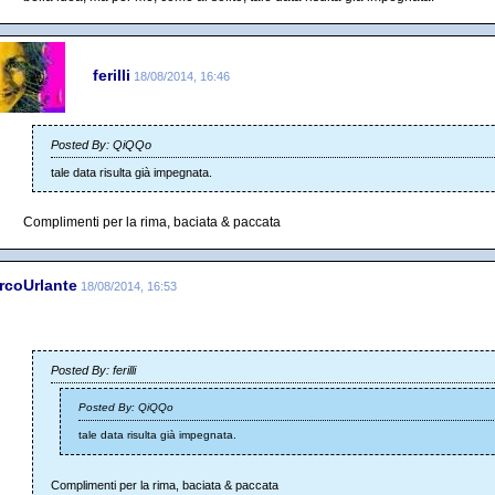
ferilli
18/08/2014, 16:46
Posted By: QiQQo
tale data risulta già impegnata.
Complimenti per la rima, baciata & paccata
rcoUrlante
18/08/2014, 16:53
Posted By: ferilli
Posted By: QiQQo
tale data risulta già impegnata.
Complimenti per la rima, baciata & paccata