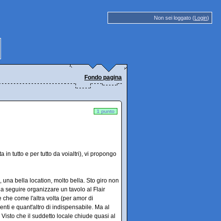
Non sei loggato (
Login
)
Fondo pagina
1 punto
n tutto e per tutto da voialtri), vi propongo
 una bella location, molto bella. Sto giro non
a seguire organizzare un tavolo al Flair
che come l'altra volta (per amor di
nti e quant'altro di indispensabile. Ma al
sto che il suddetto locale chiude quasi al