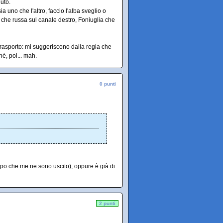
uto.
 uno che l'altro, faccio l'alba sveglio o
he russa sul canale destro, Foniuglia che
etrasporto: mi suggeriscono dalla regia che
é, poi... mah.
0 punti
o che me ne sono uscito), oppure è già di
2 punti