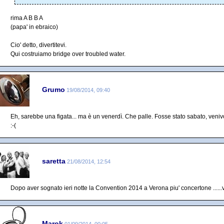
rima A B B A
(papa' in ebraico)
Cio' detto, divertitevi.
Qui costruiamo bridge over troubled water.
Grumo
19/08/2014, 09:40
Eh, sarebbe una figata... ma è un venerdì. Che palle. Fosse stato sabato, venivo
:-(
saretta
21/08/2014, 12:54
Dopo aver sognato ieri notte la Convention 2014 a Verona piu' concertone ......v
Marok
01/09/2014, 00:05