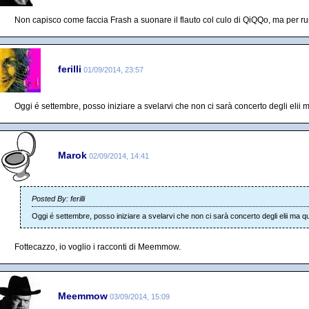
Non capisco come faccia Frash a suonare il flauto col culo di QiQQo, ma per r
ferilli
01/09/2014, 23:57
Oggi é settembre, posso iniziare a svelarvi che non ci sarà concerto degli elii 
Marok
02/09/2014, 14:41
Posted By: ferilli
Oggi é settembre, posso iniziare a svelarvi che non ci sarà concerto degli elii ma qu
Fottecazzo, io voglio i racconti di Meemmow.
Meemmow
03/09/2014, 15:09