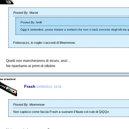
Posted By: Marok
Posted By: ferilli
Oggi é settembre, posso iniziare a svelarvi che non ci sarà concerto degli elii ma 
Fottecazzo, io voglio i racconti di Meemmow.
Quelli non mancheranno di sicuro, anzi ...
Ne riparliamo ai primi di ottobre
Frash
03/09/2014, 19:33
Posted By: Meemmow
Non capisco come faccia Frash a suonare il flauto col culo di QiQQo