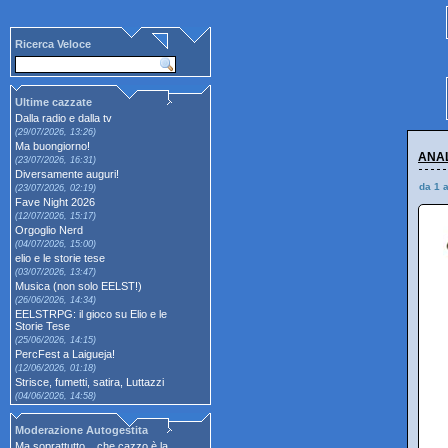
Ricerca Veloce
Ultime cazzate
Dalla radio e dalla tv
(29/07/2026, 13:26)
Ma buongiorno!
ANAL
(23/07/2026, 16:31)
Diversamente auguri!
da 1 
(23/07/2026, 02:19)
Fave Night 2026
(12/07/2026, 15:17)
Orgoglio Nerd
(04/07/2026, 15:00)
elio e le storie tese
(03/07/2026, 13:47)
Musica (non solo EELST!)
(26/06/2026, 14:34)
EELSTRPG: il gioco su Elio e le
Storie Tese
(25/06/2026, 14:15)
PercFest a Laigueja!
(12/06/2026, 01:18)
Strisce, fumetti, satira, Luttazzi
(04/06/2026, 14:58)
Moderazione Autogestita
Ma soprattutto... che cazzo è la