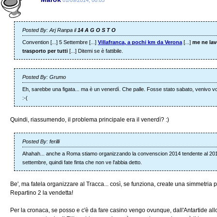
Posted By: Arj Ranpa il
14 A G O S T O
Convention [...] 5 Settembre [...]
Villafranca, a pochi km da Verona
[...]
me ne lav
trasporto per tutti
[...] Ditemi se è fattibile.
Posted By: Grumo
Eh, sarebbe una figata... ma è un venerdì. Che palle. Fosse stato sabato, venivo vol
:-(
Quindi, riassumendo, il problema principale era il venerdì? :)
Posted By: ferilli
Ahahah... anche a Roma stiamo organizzando la convenscion 2014 tendente al 201
settembre, quindi fate finta che non ve l'abbia detto.
Be', ma fatela organizzare al Tracca... così, se funziona, create una simmetri
Repartino 2 la vendetta!
Per la cronaca, se posso e c'è da fare casino vengo ovunque, dall'Antartide al