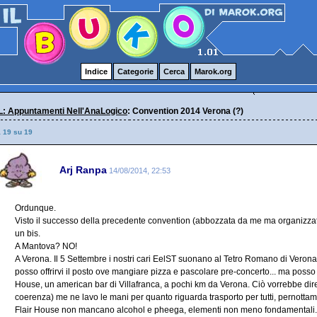
Indice
Categorie
Cerca
Marok.org
: Appuntamenti Nell'AnaLogico
: Convention 2014 Verona (?)
a 19 su 19
Arj Ranpa
14/08/2014, 22:53
Ordunque.
Visto il successo della precedente convention (abbozzata da me ma organizzata i
un bis.
A Mantova? NO!
A Verona. Il 5 Settembre i nostri cari EelST suonano al Tetro Romano di Verona,
posso offrirvi il posto ove mangiare pizza e pascolare pre-concerto... ma posso 
House, un american bar di Villafranca, a pochi km da Verona. Ciò vorrebbe dire 
coerenza) me ne lavo le mani per quanto riguarda trasporto per tutti, pernottame
Flair House non mancano alcohol e pheega, elementi non meno fondamentali. Vi