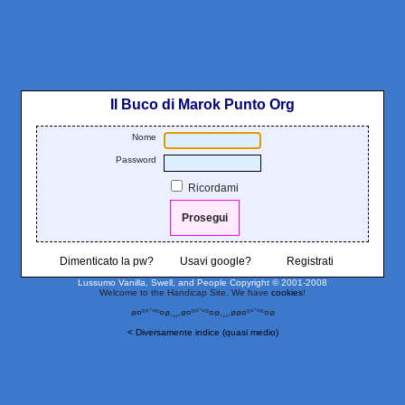
Il Buco di Marok Punto Org
Nome
Password
Ricordami
Dimenticato la pw?
Usavi google?
Registrati
Lussumo Vanilla, Swell, and People
Copyright © 2001-2008
Welcome to the Handicap Site. We have
cookies
!
ø¤º°`°º¤ø,¸¸,ø¤º°`°º¤ø,¸¸,øø¤º°`°º¤ø
< Diversamente indice (quasi medio)