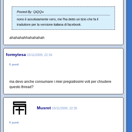
Posted By: QiQQo
nono è assolutamente vero, me l'ha detto un tizio che fa il
traduttore per la versione italiana di facebook.
ahahahahhahahahah
formytesa
15/11/2009, 22:34
0 punti
ma devo anche consumare i miei pregiatissimi voti per chiudere
questo thread?
Musrot
15/11/2009, 22:35
0 punti