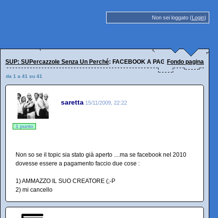
Non sei loggato (
Login
)
SUP: SUPercazzole Senza Un Perché
: FACEBOOK A PAGAMENTO NEL 2010 .
Fondo pagina
da 1 a 41 su 41
saretta
15/11/2009, 22:22
1 punto
Non so se il topic sia stato già aperto ....ma se facebook nel 2010
dovesse essere a pagamento faccio due cose :
1) AMMAZZO IL SUO CREATORE (;-P
2) mi cancello