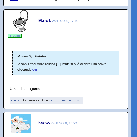
Marok
26/11/2009, 17:10
8 punti
Posted By: Metallus
Io son il traduttore italiano [...] Infatti si può vedere una prova
cliccando
qui
Urka... hai ragione!
Ivano
27/11/2009, 10:22