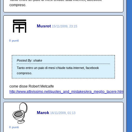
compreso.
Musrot
15/11/2009, 23:15
0 punti
Posted By: shake
Tanto entro un paio di mesi chiude tutta internet, facebook
compreso.
come disse Robert Metcalfe
http://www.attivissimo.net/quotes_and_mistakes/era_meglio_tacere.htm
Marok
16/11/2009, 01:13
0 punti