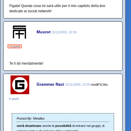
Figata! Questa cosa mi sarà utile per il mio capitolo della tesi
dedicato ai social network!
Musrot
15/11/2009, 22:59
-1 punti
Te li dò mentalmente!
Grammar Nazi
15/11/2009, 23:05
modiFICAto
0 punti
Posted By: Metallus
verrà disattivato
anche la
possibilità
di entrare nei gruppi, di