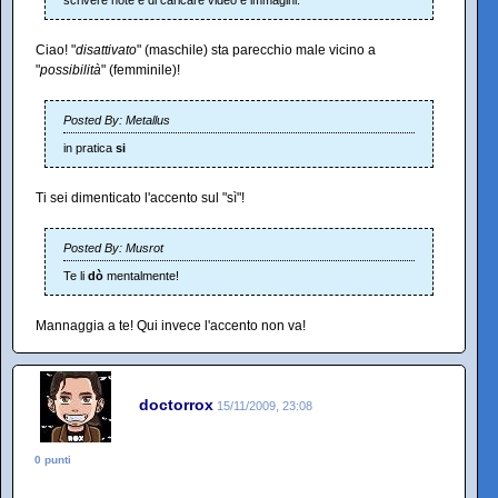
scrivere note e di caricare video e immagini.
Ciao! "
disattivato
" (maschile) sta parecchio male vicino a
"
possibilità
" (femminile)!
Posted By: Metallus
in pratica
si
Ti sei dimenticato l'accento sul "sì"!
Posted By: Musrot
Te li
dò
mentalmente!
Mannaggia a te! Qui invece l'accento non va!
doctorrox
15/11/2009, 23:08
0 punti