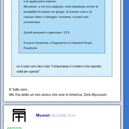
e le applicazioni esterne.
Ma presto, a chi non pagherà, verrà disattivato anche la
possibilità di entrare nei gruppi, di scrivere note e di
caricare video e immagini. Insomma, si potrà solo
commentare.
Quindi preparati a sganciare i 15 €.
Il nuovo Facebook a Pagamento si chiamerà Royal
Facebook.
se è tutto vero dico solo "L'importante è crederci che spendo
soldi per questo"
E' tutto vero.
Me l'ha detto un mio amico che vive in America, Dick Mycousin.
Musrot
15/11/2009, 22:43