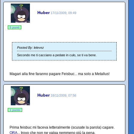
Huber
17/11/2009, 09:49
5 punti
Posted By: lelevez
Secondo me ti cacciano a pedate in culo, se ti va bene.
Magari alla fine faranno pagare Feisbuc... ma solo a Metallus!
Huber
18/11/2009, 07:56
1 punto
Prima feisbuc mi faceva letteralmente (scusate la parola) cagare.
ORA
... trovo che non ne valga nemmeno più la pena.