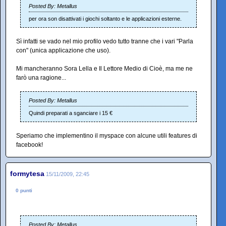
Posted By: Metallus
per ora son disattivati i giochi soltanto e le applicazioni esterne.
Sì infatti se vado nel mio profilo vedo tutto tranne che i vari "Parla
con" (unica applicazione che uso).
Mi mancheranno Sora Lella e Il Lettore Medio di Cioè, ma me ne
farò una ragione...
Posted By: Metallus
Quindi preparati a sganciare i 15 €
Speriamo che implementino il myspace con alcune utili features di
facebook!
formytesa
15/11/2009, 22:45
0 punti
Posted By: Metallus