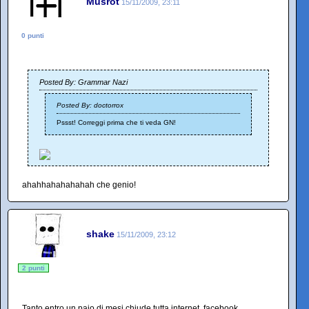
Musrot
15/11/2009, 23:11
0 punti
Posted By: Grammar Nazi
Posted By: doctorrox
Pssst! Correggi prima che ti veda GN!
ahahhahahahahah che genio!
shake
15/11/2009, 23:12
2 punti
Tanto entro un paio di mesi chiude tutta internet, facebook