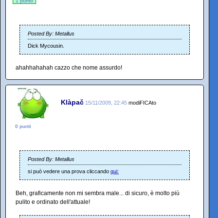
1 punto
Posted By: Metallus
Dick Mycousin.
ahahhahahah cazzo che nome assurdo!
Klàpač
15/11/2009, 22:45
modiFICAto
0 punti
Posted By: Metallus
si può vedere una prova cliccando
qui:
Beh, graficamente non mi sembra male... di sicuro, è molto più
pulito e ordinato dell'attuale!