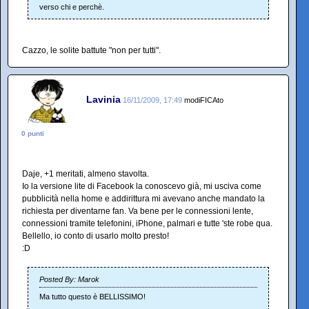
verso chi e perchè.
Cazzo, le solite battute "non per tutti".
Lavinia
16/11/2009, 17:49
modiFICAto
0 punti
Daje, +1 meritati, almeno stavolta.
Io la versione lite di Facebook la conoscevo già, mi usciva come
pubblicità nella home e addirittura mi avevano anche mandato la
richiesta per diventarne fan. Va bene per le connessioni lente,
connessioni tramite telefonini, iPhone, palmari e tutte 'ste robe qua.
Bellello, io conto di usarlo molto presto!
:D
Posted By: Marok
Ma tutto questo è BELLISSIMO!