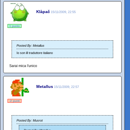
Klàpač
15/11/2009, 22:55
1 punto
Posted By: Metallus
Io son
il
traduttore italiano
Sarai mica l'unico
Metallus
15/11/2009, 22:57
-2 punti
Posted By: Musrot