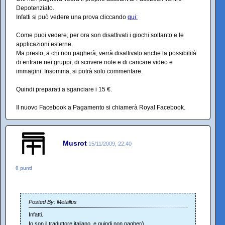
Depotenziato.
Infatti si può vedere una prova cliccando
qui:
Come puoi vedere, per ora son disattivati i giochi soltanto e le
applicazioni esterne.
Ma presto, a chi non pagherà, verrà disattivato anche la possibilità
di entrare nei gruppi, di scrivere note e di caricare video e
immagini. Insomma, si potrà solo commentare.
Quindi preparati a sganciare i 15 €.
Il nuovo Facebook a Pagamento si chiamerà Royal Facebook.
Musrot
15/11/2009, 22:40
0 punti
Posted By: Metallus
Infatti.
Io son il traduttore italiano, e quindi non pagherò.