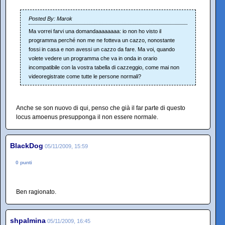
Posted By: Marok
Ma vorrei farvi una domandaaaaaaaa: io non ho visto il
programma perché non me ne fotteva un cazzo, nonostante
fossi in casa e non avessi un cazzo da fare. Ma voi, quando
volete vedere un programma che va in onda in orario
incompatibile con la vostra tabella di cazzeggio, come mai non
videoregistrate come tutte le persone normali?
Anche se son nuovo di qui, penso che già il far parte di questo
locus amoenus presupponga il non essere normale.
BlackDog
05/11/2009, 15:59
0 punti
Ben ragionato.
shpalmina
05/11/2009, 16:45