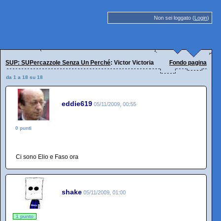
Non sei loggato (
Login
)
SUP: SUPercazzole Senza Un Perché
: Victor Victoria
Fondo pagina
da 1 a 18 su 18
eddie619
05/11/2009, 00:55
0 punti
Ci sono Elio e Faso ora
shake
05/11/2009, 01:00
1 punto