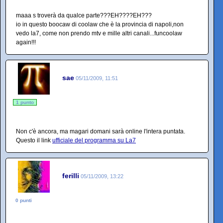
maaa s troverà da qualce parte???EH????EH???
io in questo boocaw di coolaw che è la provincia di napoli,non
vedo la7, come non prendo mtv e mille altri canali...funcoolaw
again!!!
sae
05/11/2009, 11:51
1 punto
Non c'è ancora, ma magari domani sarà online l'intera puntata.
Questo il link
ufficiale del programma su La7
ferilli
05/11/2009, 13:22
0 punti