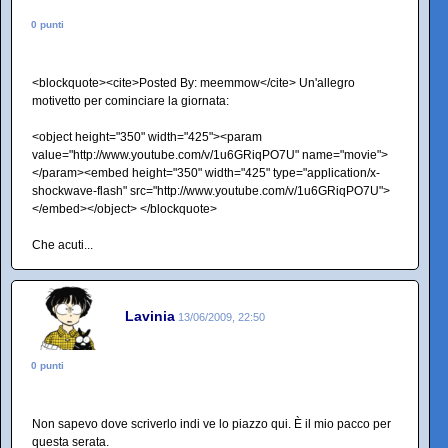
0 punti
<blockquote><cite>Posted By: meemmow</cite> Un'allegro
motivetto per cominciare la giornata:
<object height="350" width="425"><param
value="http://www.youtube.com/v/1u6GRiqPO7U" name="movie">
</param><embed height="350" width="425" type="application/x-
shockwave-flash" src="http://www.youtube.com/v/1u6GRiqPO7U">
</embed></object> </blockquote>
Che acuti...
Lavinia
13/06/2009, 22:50
0 punti
Non sapevo dove scriverlo indi ve lo piazzo qui. È il mio pacco per
questa serata.