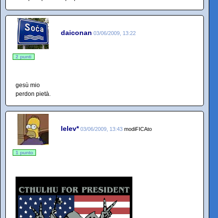
daiconan
03/06/2009, 13:22
2 punti
gesù mio
perdon pietà.
lelev*
03/06/2009, 13:43
modiFICAto
1 punto