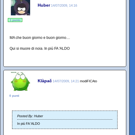
Huber
14/07/2009, 14:16
1 punto
MA che buon giorno e buon giorno....
Qui si muore di noia. In più FA 'ALDO
Klàpač
14/07/2009, 14:21
modiFICAto
0 punti
Posted By: Huber
In più FA 'ALDO