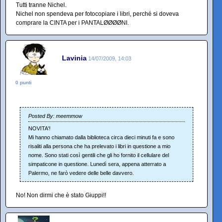
Tutti tranne Nichel.
Nichel non spendeva per fotocopiare i libri, perché si doveva
comprare la CINTA per i PANTALØØØØNI.
Lavinia
14/07/2009, 14:03
0 punti
Posted By: meemmow
NOVITA'!
Mi hanno chiamato dalla biblioteca circa dieci minuti fa e sono
risaliti alla persona che ha prelevato i libri in questione a mio
nome. Sono stati così gentili che gli ho fornito il cellulare del
simpaticone in questione. Lunedì sera, appena atterrato a
Palermo, ne farò vedere delle belle davvero.
No! Non dirmi che è stato Giuppi!!