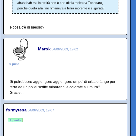
ahahahah ma in realtà non è che ci sia molto da Tozooare,
perchè quella alla fine rimaneva a terra morente e sfigurata!
e cosa c'è di meglio?
Marok
04/06/2009, 19:02
0 punti
Si potrebbero aggiungere aggiungere un po' di erba e fango per
terra ed un po' di scritte minorenni e colorate sul muro?
Grazie...
formytesa
04/06/2009, 19:07
1 punto