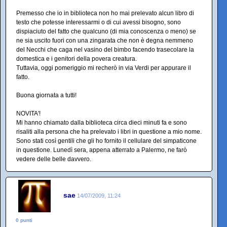
Premesso che io in biblioteca non ho mai prelevato alcun libro di
testo che potesse interessarmi o di cui avessi bisogno, sono
dispiaciuto del fatto che qualcuno (di mia conoscenza o meno) se
ne sia uscito fuori con una zingarata che non è degna nemmeno
del Necchi che caga nel vasino del bimbo facendo trasecolare la
domestica e i genitori della povera creatura.
Tuttavia, oggi pomeriggio mi recherò in via Verdi per appurare il
fatto.
Buona giornata a tutti!
NOVITA'!
Mi hanno chiamato dalla biblioteca circa dieci minuti fa e sono
risaliti alla persona che ha prelevato i libri in questione a mio nome.
Sono stati così gentili che gli ho fornito il cellulare del simpaticone
in questione. Lunedì sera, appena atterrato a Palermo, ne farò
vedere delle belle davvero.
sae
14/07/2009, 11:24
0 punti