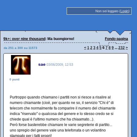
Non sei loggato (
Login
)
9k+: over nine thousand
: Ma buongiorno!
Fondo pagina
<
1
2
3
4
5
6
7
8
9
...
232
>
da 251 a 300 su 11573
sae
03/06/2009, 12:53
0 punti
Purtroppo quando chiamano i partiti non si riesce a risalire al
numero chiamante (cioè, per quanto ne so, il servizio "Chi è" di
telecom che normalmente fa comparire il numero del chiamante
indica "riservato" o qualcosa del genere e lo stesso credo se si
chiede qual è l'ultimo numero che ha chiaamato...).
Però forse basterebbe chiamare le varie segreterie di partito...
uno spregio del genere vale una telefonata o un volantino
stampato per i fatti propri!