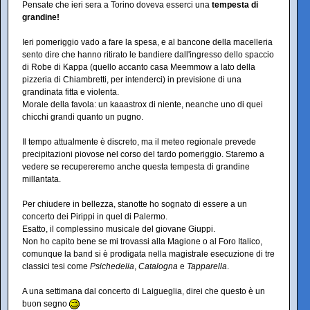
Pensate che ieri sera a Torino doveva esserci una
tempesta di
grandine!
Ieri pomeriggio vado a fare la spesa, e al bancone della macelleria
sento dire che hanno ritirato le bandiere dall'ingresso dello spaccio
di Robe di Kappa (quello accanto casa Meemmow a lato della
pizzeria di Chiambretti, per intenderci) in previsione di una
grandinata fitta e violenta.
Morale della favola: un kaaastrox di niente, neanche uno di quei
chicchi grandi quanto un pugno.
Il tempo attualmente è discreto, ma il meteo regionale prevede
precipitazioni piovose nel corso del tardo pomeriggio. Staremo a
vedere se recupereremo anche questa tempesta di grandine
millantata.
Per chiudere in bellezza, stanotte ho sognato di essere a un
concerto dei Pirippi in quel di Palermo.
Esatto, il complessino musicale del giovane Giuppi.
Non ho capito bene se mi trovassi alla Magione o al Foro Italico,
comunque la band si è prodigata nella magistrale esecuzione di tre
classici tesi come
Psichedelia
,
Catalogna
e
Tapparella
.
A una settimana dal concerto di Laigueglia, direi che questo è un
buon segno