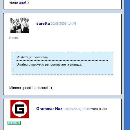
viene
uno
! :)
saretta
20/06/2009, 14:46
0 punti
Posted By: meemmow
Un'allegro motivetto per cominciare la giornata:
Mimmo quanti bei ricordi :-(
Grammar Nazi
20/06/2009, 18:39
modiFICAto
6 punti