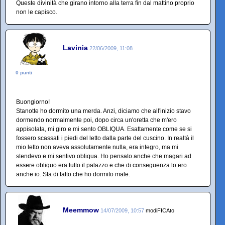
Queste divinità che girano intorno alla terra fin dal mattino proprio
non le capisco.
Lavinia
22/06/2009, 11:08
0 punti
Buongiorno!
Stanotte ho dormito una merda. Anzi, diciamo che all'inizio stavo
dormendo normalmente poi, dopo circa un'oretta che m'ero
appisolata, mi giro e mi sento OBLIQUA. Esattamente come se si
fossero scassati i piedi del letto dalla parte del cuscino. In realtà il
mio letto non aveva assolutamente nulla, era integro, ma mi
stendevo e mi sentivo obliqua. Ho pensato anche che magari ad
essere obliquo era tutto il palazzo e che di conseguenza lo ero
anche io. Sta di fatto che ho dormito male.
Meemmow
14/07/2009, 10:57
modiFICAto