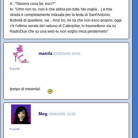
A.: "Stasera cosa fai, esci?":
Io: "Uhm non so, non è che abbia poi tutta 'sta voglia... La mia
strada è completamente intasata per la festa di Sant'Antonio,
festività di quartiere, sai... Anzi no, mi sa che non esco proprio, oggi
c'è l'ultima serata del raduno di Caterpillar, lo trasmettono sia su
RadioDue che su una web-tv, non voglio mica perdermelo".
manila
20/06/2009, 09:59
0 punti
tempo di mmerda!
Meg
20/06/2009, 10:20
0 punti