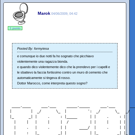
Marok
04/06/2009, 04:42
1 punto
Posted By: formytesa
e comunque io due notti fa ho sognato che picchiavo
violentemente una ragazza bionda.
e quando dico violentemente dico che la prendevo per i capelli e
le sbattevo la faccia fortissimo contro un muro di cemento che
automaticamente si tingeva di rosso.
Dottor Marocco, come interpreta questo sogno?
 ____.____     ___.___     _____._____     ___.___       __
|         |  _/       \_  |          ':  _/       \_   _/  
|_       _| |     .     : |_____      | |     .     : |    
  |     |   |     |     |  /          | |     |     | |    
  |     .   |     .     | |      ____/  |     .     | |    
  |     :   |_         _| |           | |_         _| |_   