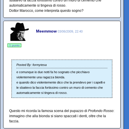
sbattevo la faccia fortissimo contro un muro di cemento che
automaticamente si tingeva di rosso.
Dottor Marocco, come interpreta questo sogno?
Meemmow
03/06/2009, 22:40
1 punto
Posted By: formytesa
e comunque io due notti fa ho sognato che picchiavo
violentemente una ragazza bionda.
e quando dico violentemente dico che la prendevo per i capelli e
le sbattevo la faccia fortissimo contro un muro di cemento che
automaticamente si tingeva di rosso.
Questo mi ricorda la famosa scena del pupazzo di
Profondo Rosso
:
immagino che alla bionda si siano spaccati i denti, oltre che la
faccia.