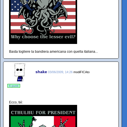
Basta togliere la bandiera americana con quella italiana...
shake
03/06/2009, 14:26
modiFICAto
6 punti
Ecco, tié: