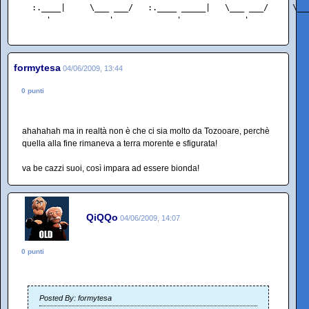
  :.____|     \___ ___/   :.____ _____|   \___ ___/     \__
     '            '             '             '            
formytesa
04/06/2009, 13:44
0 punti
ahahahah ma in realtà non è che ci sia molto da Tozooare, perchè
quella alla fine rimaneva a terra morente e sfigurata!
va be cazzi suoi, così impara ad essere bionda!
QiQQo
04/06/2009, 14:07
0 punti
Posted By: formytesa