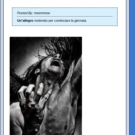
Posted By: meemmow
Un'allegro
motivetto per cominciare la giornata