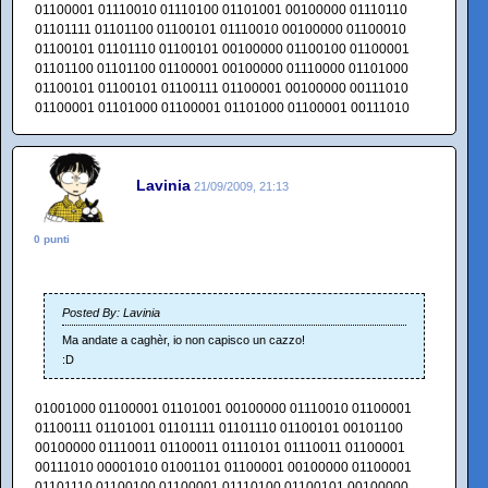
01100001 01110010 01110100 01101001 00100000 01110110
01101111 01101100 01100101 01110010 00100000 01100010
01100101 01101110 01100101 00100000 01100100 01100001
01101100 01101100 01100001 00100000 01110000 01101000
01100101 01100101 01100111 01100001 00100000 00111010
01100001 01101000 01100001 01101000 01100001 00111010
Lavinia
21/09/2009, 21:13
0 punti
Posted By: Lavinia
Ma andate a caghèr, io non capisco un cazzo!
:D
01001000 01100001 01101001 00100000 01110010 01100001
01100111 01101001 01101111 01101110 01100101 00101100
00100000 01110011 01100011 01110101 01110011 01100001
00111010 00001010 01001101 01100001 00100000 01100001
01101110 01100100 01100001 01110100 01100101 00100000