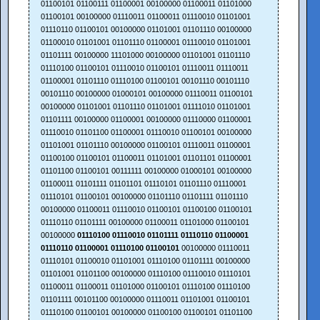
01100101 01100111 01100001 00100000 01100011 01101000
01100101 00100000 01110011 01100011 01110010 01101001
01110110 01100101 00100000 01101001 01101110 00100000
01100010 01101001 01101110 01100001 01110010 01101001
01101111 00100000 11101000 00100000 01101001 01101110
01110100 01100101 01110010 01100101 01110011 01110011
01100001 01101110 01110100 01100101 00101110 00101110
00101110 00100000 01000101 00100000 01110011 01100101
00100000 01101001 01101110 01101001 01111010 01101001
01101111 00100000 01100001 00100000 01110000 01100001
01110010 01101100 01100001 01110010 01100101 00100000
01101001 01101110 00100000 01100101 01110011 01100001
01100100 01100101 01100011 01101001 01101101 01100001
01101100 01100101 00111111 00100000 01000101 00100000
01100011 01101111 01101101 01110101 01101110 01110001
01110101 01100101 00100000 01101110 01101111 01101110
00100000 01100011 01110010 01100101 01100100 01100101
01110110 01101111 00100000 01100011 01101000 01100101
00100000
01110100 01110010 01101111 01110110 01100001
01110110 01100001 01110100 01100101
00100000 01110011
01110101 01100010 01101001 01110100 01101111 00100000
01101001 01101100 00100000 01110100 01110010 01110101
01100011 01100011 01101000 01100101 01110100 01110100
01101111 00101100 00100000 01110011 01101001 01100101
01110100 01100101 00100000 01100100 01100101 01101100