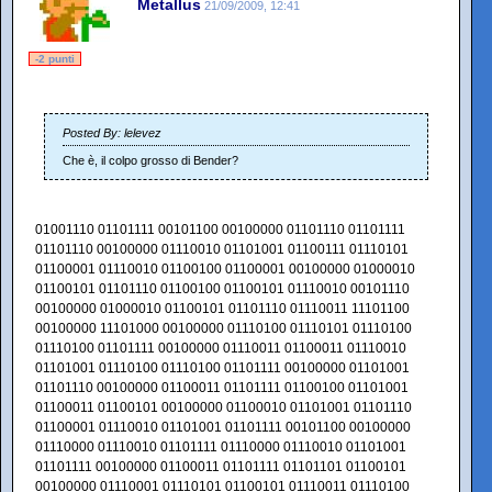
Metallus
21/09/2009, 12:41
-2 punti
Posted By: lelevez
Che è, il colpo grosso di Bender?
01001110 01101111 00101100 00100000 01101110 01101111
01101110 00100000 01110010 01101001 01100111 01110101
01100001 01110010 01100100 01100001 00100000 01000010
01100101 01101110 01100100 01100101 01110010 00101110
00100000 01000010 01100101 01101110 01110011 11101100
00100000 11101000 00100000 01110100 01110101 01110100
01110100 01101111 00100000 01110011 01100011 01110010
01101001 01110100 01110100 01101111 00100000 01101001
01101110 00100000 01100011 01101111 01100100 01101001
01100011 01100101 00100000 01100010 01101001 01101110
01100001 01110010 01101001 01101111 00101100 00100000
01110000 01110010 01101111 01110000 01110010 01101001
01101111 00100000 01100011 01101111 01101101 01100101
00100000 01110001 01110101 01100101 01110011 01110100