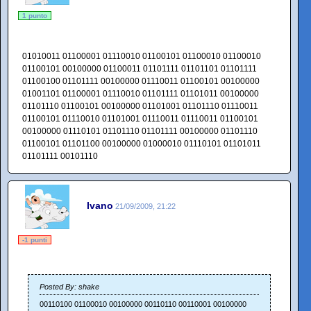
1 punto
01010011 01100001 01110010 01100101 01100010 01100010
01100101 00100000 01100011 01101111 01101101 01101111
01100100 01101111 00100000 01110011 01100101 00100000
01001101 01100001 01110010 01101111 01101011 00100000
01101110 01100101 00100000 01101001 01101110 01110011
01100101 01110010 01101001 01110011 01110011 01100101
00100000 01110101 01101110 01101111 00100000 01101110
01100101 01101100 00100000 01000010 01110101 01101011
01101111 00101110
Ivano
21/09/2009, 21:22
-1 punti
Posted By: shake
00110100 01100010 00100000 00110110 00110001 00100000