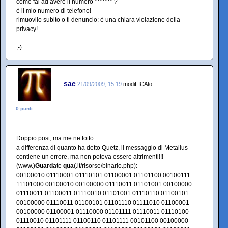
come fai ad avere il numero ******* ?
è il mio numero di telefono!
rimuovilo subito o ti denuncio: è una chiara violazione della
privacy!
;-)
sae
21/09/2009, 15:19
modiFICAto
0 punti
Doppio post, ma me ne fotto:
a differenza di quanto ha detto Quetz, il messaggio di Metallus
contiene un errore, ma non poteva essere altrimenti!!!
(www.)
Guarda
te
qua
(.it/risorse/binario.php):
00100010 01110001 01110101 01100001 01101100 00100111
11101000 00100010 00100000 01110011 01101001 00100000
01110011 01100011 01110010 01101001 01110110 01100101
00100000 01110011 01100101 01101110 01111010 01100001
00100000 01100001 01110000 01101111 01110011 01110100
01110010 01101111 01100110 01101111 00101100 00100000