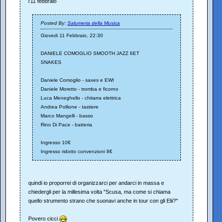
l'11 febbraio
Posted By:
Salumeria della Musica
Giovedi 11 Febbraio, 22:30
DANIELE COMOGLIO SMOOTH JAZZ 6ET
SNAKES
Daniele Comoglio - saxes e EWI
Daniele Moretto - tromba e ficorno
Luca Meneghello - chitarra elettrica
Andrea Pollione - tastiere
Marco Mangelli - basso
Rino Di Pace - batteria
Ingresso 10€
Ingresso ridotto convenzioni 8€
quindi io proporrei di organizzarci per andarci in massa e
chiedergli per la millesima volta "Scusa, ma come si chiama
quello strumento strano che suonavi anche in tour con gli Elii?"
Povero cicci