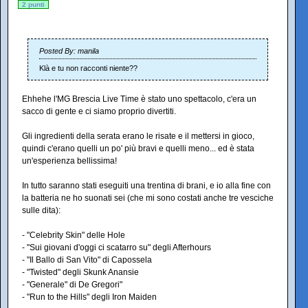
2 punti
Posted By: manila
Klà e tu non racconti niente??
Ehhehe l'MG Brescia Live Time è stato uno spettacolo, c'era un
sacco di gente e ci siamo proprio divertiti.
Gli ingredienti della serata erano le risate e il mettersi in gioco,
quindi c'erano quelli un po' più bravi e quelli meno... ed è stata
un'esperienza bellissima!
In tutto saranno stati eseguiti una trentina di brani, e io alla fine con
la batteria ne ho suonati sei (che mi sono costati anche tre vesciche
sulle dita):
- "Celebrity Skin" delle Hole
- "Sui giovani d'oggi ci scatarro su" degli Afterhours
- "Il Ballo di San Vito" di Capossela
- "Twisted" degli Skunk Anansie
- "Generale" di De Gregori"
- "Run to the Hills" degli Iron Maiden