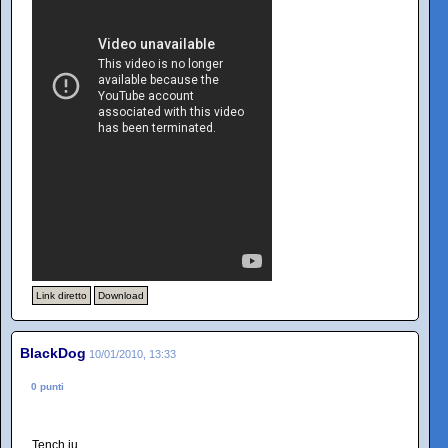
Link diretto
Download
BlackDog
10/01/2010, 13:33
0 punti
Tench iu.