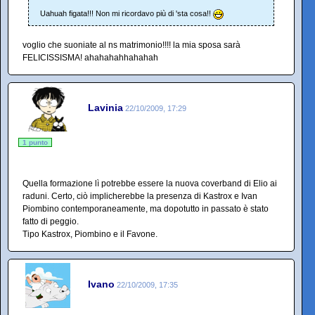
Uahuah figata!!! Non mi ricordavo più di 'sta cosa!!
voglio che suoniate al ns matrimonio!!!! la mia sposa sarà
FELICISSISMA! ahahahahhahahah
Lavinia
22/10/2009, 17:29
1 punto
Quella formazione lì potrebbe essere la nuova coverband di Elio ai
raduni. Certo, ciò implicherebbe la presenza di Kastrox e Ivan
Piombino contemporaneamente, ma dopotutto in passato è stato
fatto di peggio.
Tipo Kastrox, Piombino e il Favone.
Ivano
22/10/2009, 17:35