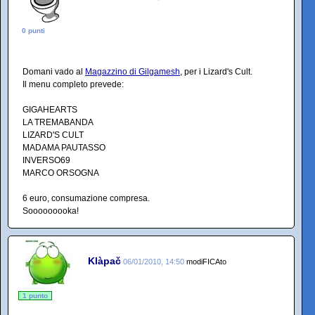
0 punti
Domani vado al
Magazzino di Gilgamesh
, per i Lizard's Cult.
Il menu completo prevede:
GIGAHEARTS
LA TREMABANDA
LIZARD'S CULT
MADAMA PAUTASSO
INVERSO69
MARCO ORSOGNA
6 euro, consumazione compresa.
Sooooooooka!
Klàpač
06/01/2010, 14:50
modiFICAto
1 punto