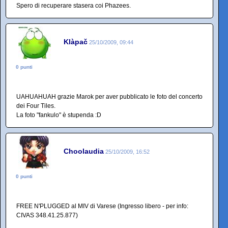
Spero di recuperare stasera coi Phazees.
Klàpač
25/10/2009, 09:44
0 punti
UAHUAHUAH grazie Marok per aver pubblicato le foto del concerto
dei Four Tiles.
La foto "fankulo" è stupenda :D
Choolaudia
25/10/2009, 16:52
0 punti
FREE N'PLUGGED al MIV di Varese (Ingresso libero - per info:
CIVAS 348.41.25.877)