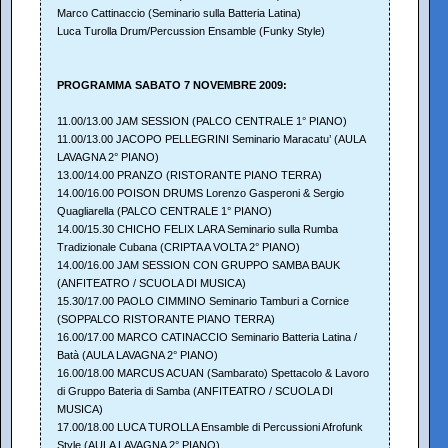
Marco Cattinaccio (Seminario sulla Batteria Latina)
Luca Turolla Drum/Percussion Ensamble (Funky Style)
PROGRAMMA SABATO 7 NOVEMBRE 2009:
11.00/13.00 JAM SESSION (PALCO CENTRALE 1° PIANO)
11.00/13.00 JACOPO PELLEGRINI Seminario Maracatu’ (AULA
LAVAGNA 2° PIANO)
13.00/14.00 PRANZO (RISTORANTE PIANO TERRA)
14.00/16.00 POISON DRUMS Lorenzo Gasperoni & Sergio
Quagliarella (PALCO CENTRALE 1° PIANO)
14.00/15.30 CHICHO FELIX LARA Seminario sulla Rumba
Tradizionale Cubana (CRIPTA A VOLTA 2° PIANO)
14.00/16.00 JAM SESSION CON GRUPPO SAMBA BAUK
(ANFITEATRO / SCUOLA DI MUSICA)
15.30/17.00 PAOLO CIMMINO Seminario Tamburi a Cornice
(SOPPALCO RISTORANTE PIANO TERRA)
16.00/17.00 MARCO CATINACCIO Seminario Batteria Latina /
Batà (AULA LAVAGNA 2° PIANO)
16.00/18.00 MARCUS ACUAN (Sambarato) Spettacolo & Lavoro
di Gruppo Bateria di Samba (ANFITEATRO / SCUOLA DI
MUSICA)
17.00/18.00 LUCA TUROLLA Ensamble di Percussioni Afrofunk
Style (AULA LAVAGNA 2° PIANO)