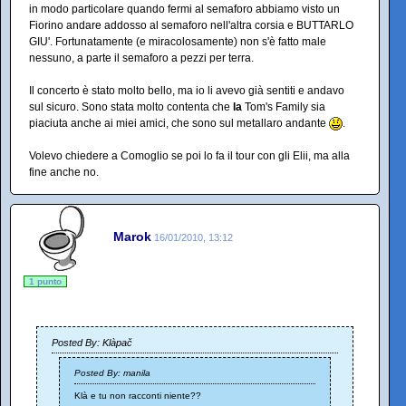
in modo particolare quando fermi al semaforo abbiamo visto un
Fiorino andare addosso al semaforo nell'altra corsia e BUTTARLO
GIU'. Fortunatamente (e miracolosamente) non s'è fatto male
nessuno, a parte il semaforo a pezzi per terra.
Il concerto è stato molto bello, ma io li avevo già sentiti e andavo
sul sicuro. Sono stata molto contenta che
la
Tom's Family sia
piaciuta anche ai miei amici, che sono sul metallaro andante
.
Volevo chiedere a Comoglio se poi lo fa il tour con gli Elii, ma alla
fine anche no.
Marok
16/01/2010, 13:12
1 punto
Posted By: Klàpač
Posted By: manila
Klà e tu non racconti niente??