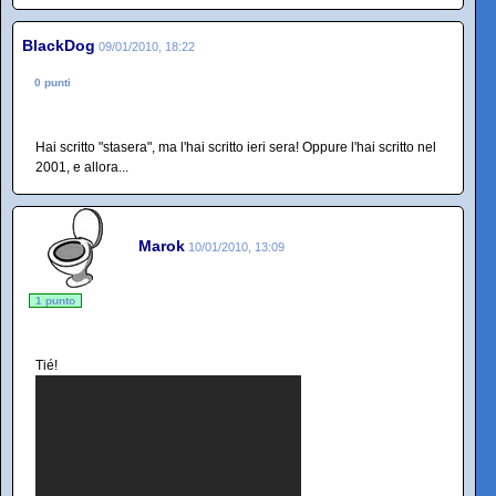
BlackDog
09/01/2010, 18:22
0 punti
Hai scritto "stasera", ma l'hai scritto ieri sera! Oppure l'hai scritto nel
2001, e allora...
Marok
10/01/2010, 13:09
1 punto
Tié!