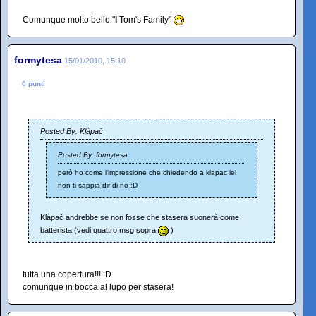
Comunque molto bello "
I
Tom's Family"
formytesa
15/01/2010, 15:10
0 punti
Posted By: Klàpač
Posted By: formytesa
però ho come l'impressione che chiedendo a klapac lei
non ti sappia dir di no :D
Klàpač andrebbe se non fosse che stasera suonerà come
batterista (vedi quattro msg sopra
)
tutta una copertura!!! :D
comunque in bocca al lupo per stasera!