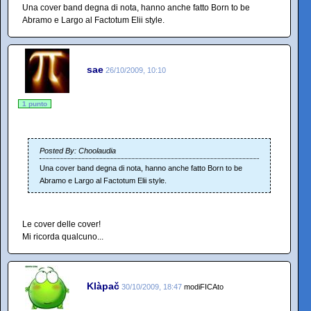
Una cover band degna di nota, hanno anche fatto Born to be
Abramo e Largo al Factotum Elii style.
sae
26/10/2009, 10:10
1 punto
Posted By: Choolaudia
Una cover band degna di nota, hanno anche fatto Born to be
Abramo e Largo al Factotum Elii style.
Le cover delle cover!
Mi ricorda qualcuno...
Klàpač
30/10/2009, 18:47
modiFICAto