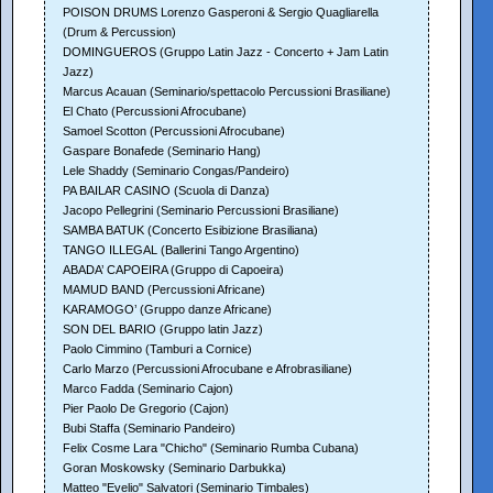
POISON DRUMS Lorenzo Gasperoni & Sergio Quagliarella
(Drum & Percussion)
DOMINGUEROS (Gruppo Latin Jazz - Concerto + Jam Latin
Jazz)
Marcus Acauan (Seminario/spettacolo Percussioni Brasiliane)
El Chato (Percussioni Afrocubane)
Samoel Scotton (Percussioni Afrocubane)
Gaspare Bonafede (Seminario Hang)
Lele Shaddy (Seminario Congas/Pandeiro)
PA BAILAR CASINO (Scuola di Danza)
Jacopo Pellegrini (Seminario Percussioni Brasiliane)
SAMBA BATUK (Concerto Esibizione Brasiliana)
TANGO ILLEGAL (Ballerini Tango Argentino)
ABADA’ CAPOEIRA (Gruppo di Capoeira)
MAMUD BAND (Percussioni Africane)
KARAMOGO’ (Gruppo danze Africane)
SON DEL BARIO (Gruppo latin Jazz)
Paolo Cimmino (Tamburi a Cornice)
Carlo Marzo (Percussioni Afrocubane e Afrobrasiliane)
Marco Fadda (Seminario Cajon)
Pier Paolo De Gregorio (Cajon)
Bubi Staffa (Seminario Pandeiro)
Felix Cosme Lara "Chicho" (Seminario Rumba Cubana)
Goran Moskowsky (Seminario Darbukka)
Matteo "Evelio" Salvatori (Seminario Timbales)