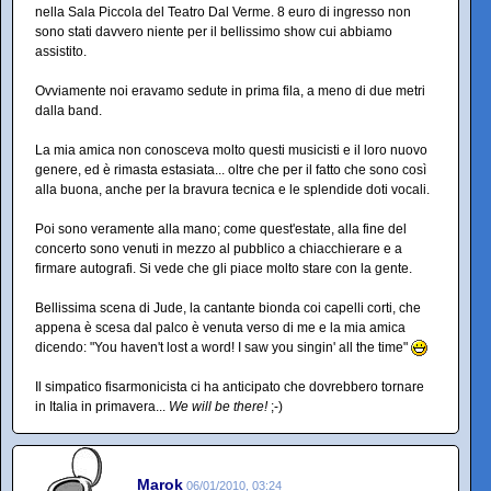
nella Sala Piccola del Teatro Dal Verme. 8 euro di ingresso non
sono stati davvero niente per il bellissimo show cui abbiamo
assistito.
Ovviamente noi eravamo sedute in prima fila, a meno di due metri
dalla band.
La mia amica non conosceva molto questi musicisti e il loro nuovo
genere, ed è rimasta estasiata... oltre che per il fatto che sono così
alla buona, anche per la bravura tecnica e le splendide doti vocali.
Poi sono veramente alla mano; come quest'estate, alla fine del
concerto sono venuti in mezzo al pubblico a chiacchierare e a
firmare autografi. Si vede che gli piace molto stare con la gente.
Bellissima scena di Jude, la cantante bionda coi capelli corti, che
appena è scesa dal palco è venuta verso di me e la mia amica
dicendo: "You haven't lost a word! I saw you singin' all the time"
Il simpatico fisarmonicista ci ha anticipato che dovrebbero tornare
in Italia in primavera...
We will be there!
;-)
Marok
06/01/2010, 03:24