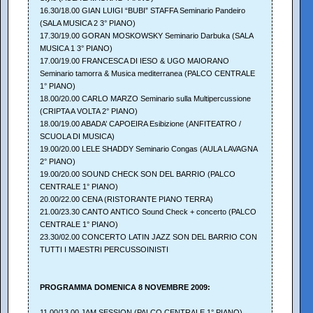
16.30/18.00 GIAN LUIGI “BUBI” STAFFA Seminario Pandeiro
(SALA MUSICA 2 3° PIANO)
17.30/19.00 GORAN MOSKOWSKY Seminario Darbuka (SALA
MUSICA 1 3° PIANO)
17.00/19.00 FRANCESCA DI IESO & UGO MAIORANO
Seminario tamorra & Musica mediterranea (PALCO CENTRALE
1° PIANO)
18.00/20.00 CARLO MARZO Seminario sulla Multipercussione
(CRIPTA A VOLTA 2° PIANO)
18.00/19.00 ABADA’ CAPOEIRA Esibizione (ANFITEATRO /
SCUOLA DI MUSICA)
19.00/20.00 LELE SHADDY Seminario Congas (AULA LAVAGNA
2° PIANO)
19.00/20.00 SOUND CHECK SON DEL BARRIO (PALCO
CENTRALE 1° PIANO)
20.00/22.00 CENA (RISTORANTE PIANO TERRA)
21.00/23.30 CANTO ANTICO Sound Check + concerto (PALCO
CENTRALE 1° PIANO)
23.30/02.00 CONCERTO LATIN JAZZ SON DEL BARRIO CON
TUTTI I MAESTRI PERCUSSOINISTI
PROGRAMMA DOMENICA 8 NOVEMBRE 2009:
11.00/13.00 JAM SESSION (PALCO CENTRALE 1° PIANO)