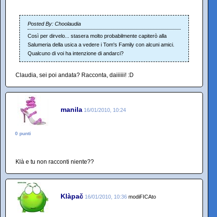
Posted By: Choolaudia
Così per dirvelo... stasera molto probabilmente capiterò alla
Salumeria della usica a vedere i Tom's Family con alcuni amici.
Qualcuno di voi ha intenzione di andarci?
Claudia, sei poi andata? Racconta, daiiiiii! :D
manila
16/01/2010, 10:24
0 punti
Klà e tu non racconti niente??
Klàpač
16/01/2010, 10:36
modiFICAto