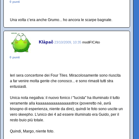
0 punti
Una volta c’era anche Grumo... ho ancora le scarpe bagnate.
Klàpač
23/10/2009, 10:35
modiFICAto
0 punti
Ieri sera concertone dei Four Tiles. Miracolosamente sono riuscita
a far venire molta gente che conosco... e sono rimasti tutti stra
entusiasti.
Unica nota negativa: il nuovo fonico / "lucista" ha illuminato il tutto
veramente alla kaaaaaaaaaaaaaaastrox (poveretto nè, avrà
bisogno di esperienza, niente da dire), quindi le foto sono uscite un
vero skeepho. L'unico dei 4 ad essere illuminato era Guido, per il
resto buio più totale.
Quindi, Margo, niente foto.