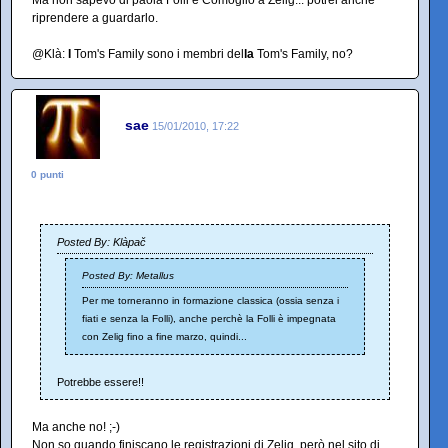
Ma non sapevo di paola Folli e Comoglio a Zelig... potrei anche
riprendere a guardarlo.
@Klà:
I
Tom's Family sono i membri del
la
Tom's Family, no?
sae
15/01/2010, 17:22
0 punti
Posted By: Klàpač
Posted By: Metallus
Per me torneranno in formazione classica (ossia senza i
fiati e senza la Folli), anche perchè la Folli è impegnata
con Zelig fino a fine marzo, quindi...
Potrebbe essere!!
Ma anche no! ;-)
Non so quando finiscano le registrazioni di Zelig, però nel sito di