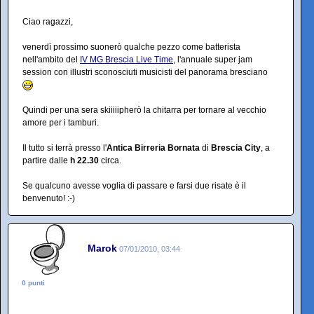
Ciao ragazzi,
venerdì prossimo suonerò qualche pezzo come batterista
nell'ambito del
IV MG Brescia Live Time
, l'annuale super jam
session con illustri sconosciuti musicisti del panorama bresciano
Quindi per una sera skiiiiipherò la chitarra per tornare al vecchio
amore per i tamburi.
Il tutto si terrà presso l'
Antica Birreria Bornata
di
Brescia City
, a
partire dalle
h 22.30
circa.
Se qualcuno avesse voglia di passare e farsi due risate è il
benvenuto! :-)
Marok
07/01/2010, 03:44
0 punti