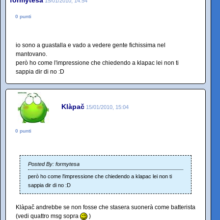
formytesa
15/01/2010, 14:54
0 punti
io sono a guastalla e vado a vedere gente fichissima nel
mantovano.
però ho come l'impressione che chiedendo a klapac lei non ti
sappia dir di no :D
Klàpač
15/01/2010, 15:04
0 punti
Posted By: formytesa
però ho come l'impressione che chiedendo a klapac lei non ti
sappia dir di no :D
Klàpač andrebbe se non fosse che stasera suonerà come batterista
(vedi quattro msg sopra
)