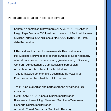
0 punti
Per gli appassionati di PercFest e correlati...
Sabato 7 e domenica 8 novembre a “PALAZZO GRANAIO”, in
Largo Papa Giovanni XXIII, nel centro storico di Settimo Milanese
a Milano, si terrà la 6° edizione di “
PERCUOTIAMO
”, la Festa
delle Percussioni.
Il Festival, dedicato esclusivamente alle Percussioni e ai
Percussionisti, prevede la presenza di Artisti di livello nazionale,
offrendo la possibilità di partecipare, gratuitamente, a Seminari,
Concerti, Dimostrazioni e Jam Session di percussioni
Afrocubane, Afrobrasiliane, Etniche, Moderne.
Tutte le iniziative sono tenute e coordinate da Maestri di
Percussioni con l’ausilio delle relative scuole.
Tra i Gruppi e gli Artisti che parteciperanno all’edizione 2009
troviamo:
CANTO ANTICO (Gruppo di Musica mediterranea)
Francesca di Ieso & Ugo Maiorano (Seminario Tamorra +
Concerto Musica mediterranea)
Armando Cornell Descarga (Seminario Rumba)