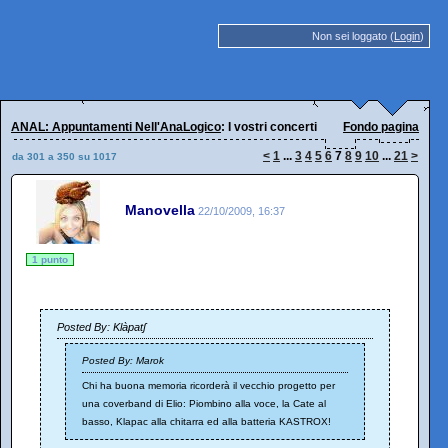
Non sei loggato (
Login
)
ANAL: Appuntamenti Nell'AnaLogico
: I vostri concerti
Fondo pagina
<
1
...
3
4
5
6
7
8
9
10
...
21
>
da 301 a 350 su 1017
Manovella
22/10/2009, 16:37
1 punto
Posted By: Klàpatʃ
Posted By: Marok
Chi ha buona memoria ricorderà il vecchio progetto per
una coverband di Elio: Piombino alla voce, la Cate al
basso, Klapac alla chitarra ed alla batteria KASTROX!