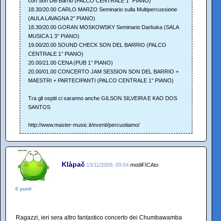
con Son Del Barrio (PALCO CENTRALE 1° PIANO)
18.30/20.00 CARLO MARZO Seminario sulla Multipercussione
(AULA LAVAGNA 2° PIANO)
18.30/20.00 GORAN MOSKOWSKY Seminario Darbuka (SALA
MUSICA 1 3° PIANO)
19.00/20.00 SOUND CHECK SON DEL BARRIO (PALCO
CENTRALE 1° PIANO)
20.00/21.00 CENA (PUB 1° PIANO)
20.00/01.00 CONCERTO JAM SESSION SON DEL BARRIO +
MAESTRI + PARTECIPANTI (PALCO CENTRALE 1° PIANO)
Tra gli ospiti ci saranno anche GILSON SILVEIRA E KAO DOS
SANTOS
http://www.master-music.it/eventi/percuotiamo/
Klàpač
13/11/2009, 09:04
modiFICAto
0 punti
Ragazzi, ieri sera altro fantastico concerto dei Chumbawamba