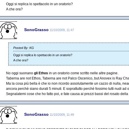
Oggi si replica lo spettacolo in un oratorio?
A che ora?
SonoGrasso
11/10/2009, 11:47
Posted By: KG
Oggi si replica lo spettacolo in un oratorio?
A che ora?
No oggi suonano
gli Ethos
in un oratorio come scritto nelle altre pagine.
Taberna are not Ethos, Taberna are not Palco Oscenico, but Anovex is Ray Char
Ma la cosa più bella è che io non ricordo assolutamente un cazzo di nulla, ne
ancora perchè siano durati 5 minuti. E soprattutto perchè fossimo tutti nudi ad o
Segnalatemi cose che ho fatto poi, e fate causa ai prezzi bassi del rosato della
SonoGrasso
11/10/2009, 11:49