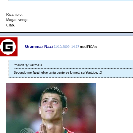
Ricambio.
Magari vengo.
Ciao.
Grammar Nazi
11/10/2009, 14:17
modiFICAto
Posted By: Metallus
Secondo me
farai
felice tanta gente se lo metti su Youtube. :D