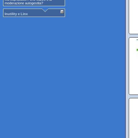
moderazione autogestita?
Inutility e Linx