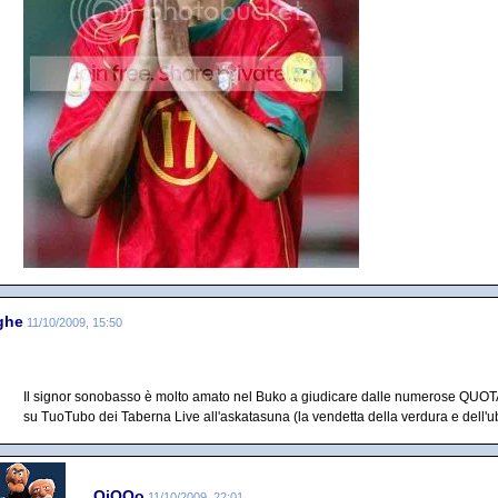
ghe
11/10/2009, 15:50
Il signor sonobasso è molto amato nel Buko a giudicare dalle numerose QUOTA
su TuoTubo dei Taberna Live all'askatasuna (la vendetta della verdura e dell'ubr
QiQQo
11/10/2009, 22:01