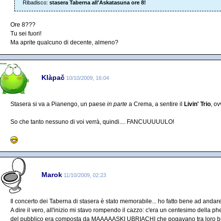
Ribadisco:
stasera Taberna all'Askatasuna ore 8!
Ore 8???
Tu sei fuori!
Ma aprite qualcuno di decente, almeno?
Klàpač
10/10/2009, 16:04
Stasera si va a Pianengo, un paese
in parte
a Crema, a sentire il
Livin' Trio
, o
So che tanto nessuno di voi verrà, quindi.... FANCUUUUULO!
Marok
11/10/2009, 02:23
Il concerto dei Taberna di stasera è stato memorabile... ho fatto bene ad andare
A dire il vero, all'inizio mi stavo rompendo il cazzo: c'era un centesimo della ph
del pubblico era composta da MAAAAASKI UBRIACHI che pogavano tra loro butt