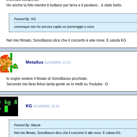
Ho anche la foto mentre ti buttano per terra e ti pestano... è stato bello.
Posted By: KG
comunque non ho ancora capito se pomeriggio o sera
Nel mio filmato, SonoBasso dice che il concerto è alle nove. E saluta KG.
Metallus
11/10/2009, 13:31
Io voglio vedere il fimato di SonoBasso picchiato.
Secondo me farai felice tanta gente se lo metti su Youtube. :D
KG
11/10/2009, 13:32
Posted By: Marok
Nel mio filmato, SonoBasso dice che il concerto è alle nove. E saluta KG.