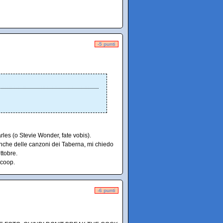
-5 punti
les (o Stevie Wonder, fate vobis).
anche delle canzoni dei Taberna, mi chiedo
ttobre.
 coop.
-6 punti