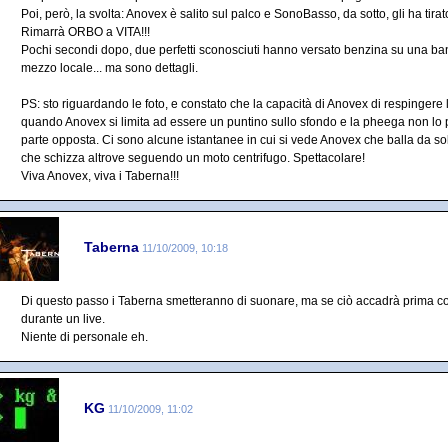
Poi, però, la svolta: Anovex è salito sul palco e SonoBasso, da sotto, gli ha 
Rimarrà ORBO a VITA!!!
Pochi secondi dopo, due perfetti sconosciuti hanno versato benzina su una ba
mezzo locale... ma sono dettagli.
PS: sto riguardando le foto, e constato che la capacità di Anovex di respinger
quando Anovex si limita ad essere un puntino sullo sfondo e la pheega non lo pu
parte opposta. Ci sono alcune istantanee in cui si vede Anovex che balla da solo
che schizza altrove seguendo un moto centrifugo. Spettacolare!
Viva Anovex, viva i Taberna!!!
Taberna
11/10/2009, 10:18
Di questo passo i Taberna smetteranno di suonare, ma se ciò accadrà prima 
durante un live.
Niente di personale eh.
KG
11/10/2009, 11:02