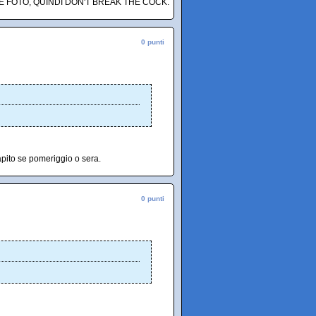
 FOTO, QUINDI DON'T BREAK THE COCK.
0 punti
apito se pomeriggio o sera.
0 punti