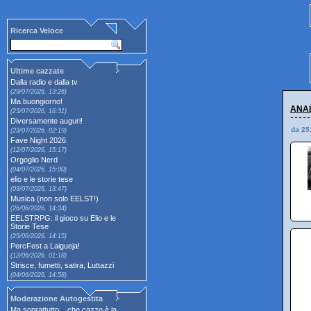
Ricerca Veloce
Ultime cazzate
Dalla radio e dalla tv
(29/07/2026, 13:26)
Ma buongiorno!
ANAL
(23/07/2026, 16:31)
Diversamente auguri!
da 25
(23/07/2026, 02:19)
Fave Night 2026
(12/07/2026, 15:17)
Orgoglio Nerd
(04/07/2026, 15:00)
elio e le storie tese
(03/07/2026, 13:47)
Musica (non solo EELST!)
(26/06/2026, 14:34)
EELSTRPG: il gioco su Elio e le
Storie Tese
(25/06/2026, 14:15)
PercFest a Laigueja!
(12/06/2026, 01:18)
Strisce, fumetti, satira, Luttazzi
(04/06/2026, 14:58)
Moderazione Autogestita
Ma soprattutto... che cazzo è la