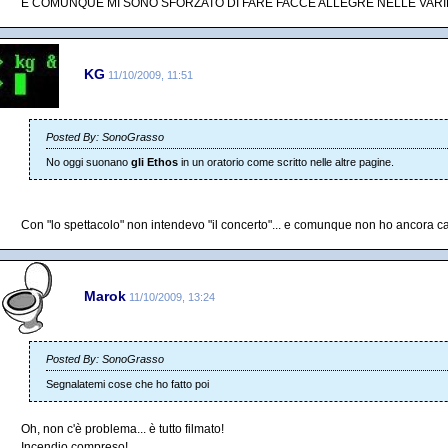
E COMUNQUE MI SONO SFORZATO DI FARE FACCE ALLEGRE NELLE VARIE
KG
11/10/2009, 11:51
Posted By: SonoGrasso
No oggi suonano
gli Ethos
in un oratorio come scritto nelle altre pagine.
Con "lo spettacolo" non intendevo "il concerto"... e comunque non ho ancora c
Marok
11/10/2009, 13:24
Posted By: SonoGrasso
Segnalatemi cose che ho fatto poi
Oh, non c'è problema... è tutto filmato!
Incendio compreso!