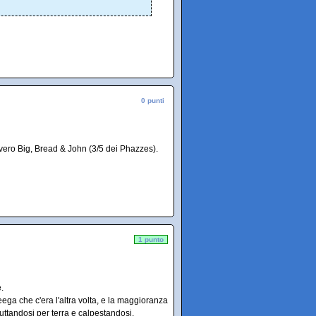
0 punti
vvero Big, Bread & John (3/5 dei Phazzes).
1 punto
.
eega che c'era l'altra volta, e la maggioranza
andosi per terra e calpestandosi.