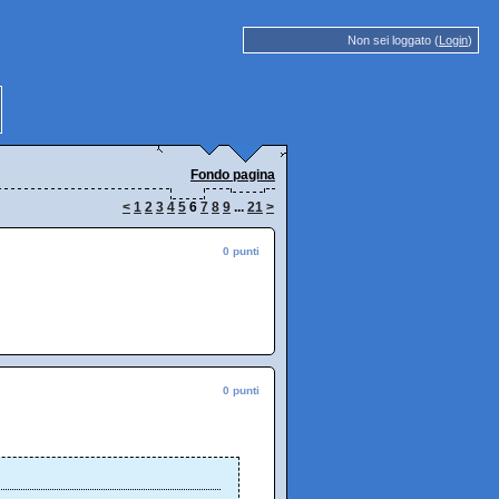
Non sei loggato (
Login
)
Fondo pagina
<
1
2
3
4
5
6
7
8
9
...
21
>
0 punti
0 punti