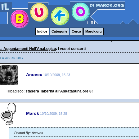
Indice
Categorie
Cerca
Marok.org
: Appuntamenti Nell'AnaLogico
: I vostri concerti
1 a 300 su 1017
Anovex
10/10/2009, 15:23
Ribadisco:
stasera Taberna all'Askatasuna ore 8!
Marok
10/10/2009, 15:28
Posted By: Anovex