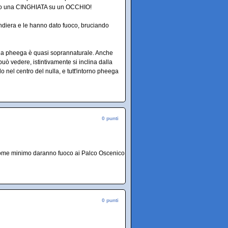
tirato una CINGHIATA su un OCCHIO!
ndiera e le hanno dato fuoco, bruciando
e la pheega è quasi soprannaturale. Anche
ò vedere, istintivamente si inclina dalla
 nel centro del nulla, e tutt'intorno pheega
0 punti
come minimo daranno fuoco ai Palco Oscenico
0 punti