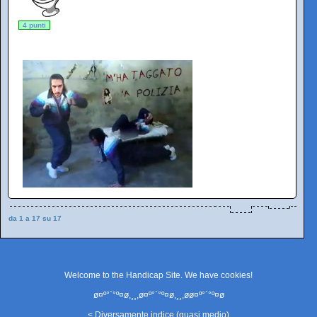
4 punti
da 1 a 17 su 17
Welcome to the Handicap Site. We have
cookies
!
ø¤º°`°º¤ø,¸¸,ø¤º°`°º¤ø,¸¸,øø¤º°`°º¤ø
< Diversamente indice (quasi medio)