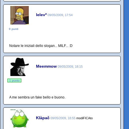
lelev*
09/05/2009, 17:54
0 punti
Notare le iniziali dello slogan... MILF... :D
Meemmow
09/05/2009, 18:15
1 punto
A me sembra un fake bello e buono.
Klàpač
09/05/2009, 18:55
modiFICAto