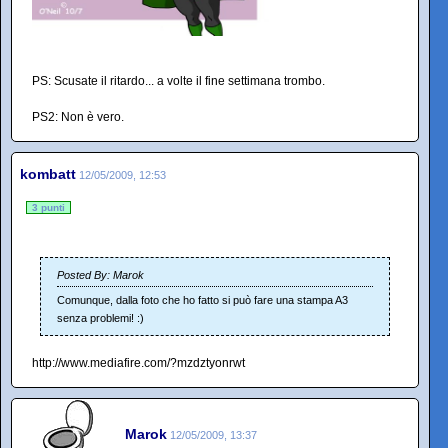
PS: Scusate il ritardo... a volte il fine settimana trombo.
PS2: Non è vero.
kombatt
12/05/2009, 12:53
3 punti
Posted By: Marok
Comunque, dalla foto che ho fatto si può fare una stampa A3
senza problemi! :)
http://www.mediafire.com/?mzdztyonrwt
Marok
12/05/2009, 13:37