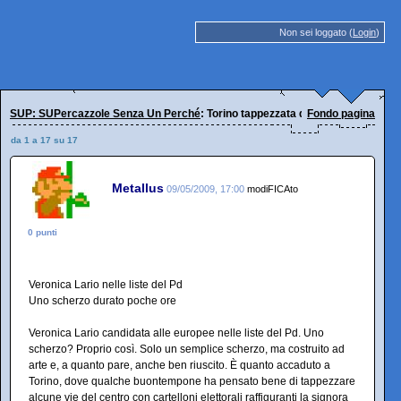
Non sei loggato (
Login
)
SUP: SUPercazzole Senza Un Perché
: Torino tappezzata da manifesti strani..
Fondo pagina
da 1 a 17 su 17
Metallus
09/05/2009, 17:00
modiFICAto
0 punti
Veronica Lario nelle liste del Pd
Uno scherzo durato poche ore
Veronica Lario candidata alle europee nelle liste del Pd. Uno
scherzo? Proprio così. Solo un semplice scherzo, ma costruito ad
arte e, a quanto pare, anche ben riuscito. È quanto accaduto a
Torino, dove qualche buontempone ha pensato bene di tappezzare
alcune vie del centro con cartelloni elettorali raffiguranti la signora