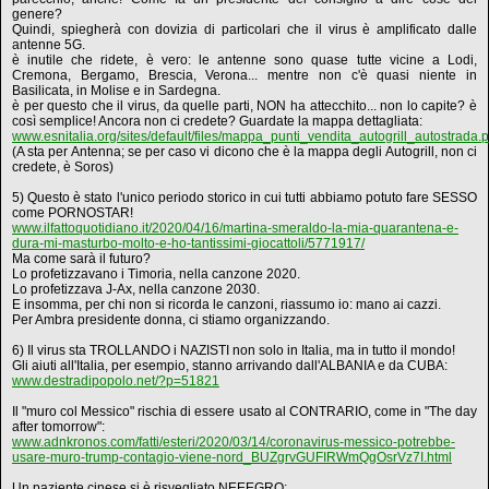
genere?
Quindi, spiegherà con dovizia di particolari che il virus è amplificato dalle
antenne 5G.
è inutile che ridete, è vero: le antenne sono quase tutte vicine a Lodi,
Cremona, Bergamo, Brescia, Verona... mentre non c'è quasi niente in
Basilicata, in Molise e in Sardegna.
è per questo che il virus, da quelle parti, NON ha attecchito... non lo capite? è
così semplice! Ancora non ci credete? Guardate la mappa dettagliata:
www.esnitalia.org/sites/default/files/mappa_punti_vendita_autogrill_autostrada.
(A sta per Antenna; se per caso vi dicono che è la mappa degli Autogrill, non ci
credete, è Soros)
5) Questo è stato l'unico periodo storico in cui tutti abbiamo potuto fare SESSO
come PORNOSTAR!
www.ilfattoquotidiano.it/2020/04/16/martina-smeraldo-la-mia-quarantena-e-
dura-mi-masturbo-molto-e-ho-tantissimi-giocattoli/5771917/
Ma come sarà il futuro?
Lo profetizzavano i Timoria, nella canzone 2020.
Lo profetizzava J-Ax, nella canzone 2030.
E insomma, per chi non si ricorda le canzoni, riassumo io: mano ai cazzi.
Per Ambra presidente donna, ci stiamo organizzando.
6) Il virus sta TROLLANDO i NAZISTI non solo in Italia, ma in tutto il mondo!
Gli aiuti all'Italia, per esempio, stanno arrivando dall'ALBANIA e da CUBA:
www.destradipopolo.net/?p=51821
Il "muro col Messico" rischia di essere usato al CONTRARIO, come in "The day
after tomorrow":
www.adnkronos.com/fatti/esteri/2020/03/14/coronavirus-messico-potrebbe-
usare-muro-trump-contagio-viene-nord_BUZgrvGUFIRWmQgOsrVz7I.html
Un paziente cinese si è risvegliato NEEEGRO: