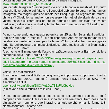
DIRETTE DEI LAVORI IN CORSO sul loro canale Instagram:
www.instagram.com/p/B_SsLvAoivM/
(sul canale Telegram "Bresciagram" c'è anche la copia scaricabile!!! Ok, nutro
qualche lieve dubbio sul fatto che i veeeekki abbiano Telegram e figuriamoci
Instagram, ma magari qualche nipote per Pasqua gli ha regalato un tablet...
chi lo sa? Oltretutto, se anche non avessero Internet, glielo skaricate da casa
vostra, salvate sull'hard disk del tablet, portate da loro, attaccate alla tv, fate
partire e gli dite che è in diretta, tanto che cazzo ne capiscono? Fatelo per il
bene dei vostri nonni!)
"Io non comprendo tutta questa polemica sul 25 aprile. Se anziani partigiani
(più anziani sono e meglio è) e altri esponenti Anpi vogliono radunarsi per
celebrare nonostante il virus, perché fermarli? Anzi, andrebbero incoraggiati a
farlo! Se poi dovessero ammalarsi, dispiacerebbe molto a tutti, ma è un rischio
che va corso... no?"
A scriverlo è il maggiore dell'esercito LaSaponara, nato a Bari, consigliere
comunale della Lega Nord a Forlì:
www.globalist.it/politics/2020/04/23/il-consigliere-leghista-contro-i-partigiani-
fateli-festeggiare-in-piazza-magari-si-ammalano-2056815.html(che dite, col
prossimo governo diventerà ministro?)
Volete un po' di musica?
Bravi! In un periodo difficile come questo, è importante supportare gli artisti
emergenti del 2020... quindi è arrivato IVAN PIOMBINO su SPOTIFY!!!
Ascoltatene tutti!!!
open.spotify.com/album/28O3MqLOw73BxFfLObgHeg
(e dicevano che la musica era in crisi... bah!)
Dirette in streaming: in questi giorni, sono letteralmente esplose... ed è
comprensibile, siamo tutti a casa e sono facili da realizzare! Però nessuno fa
più audience, nemmeno quelli bravi e famosi, perché ormai lo fanno tutti,
siamo assuefatti... o forse no?