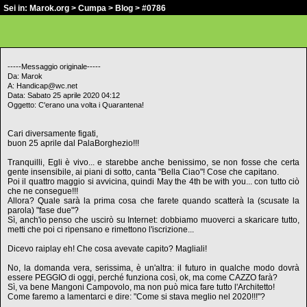
Sei in:
Marok.org
>
Cumpa
>
Blog
> #0786
-----Messaggio originale-----
Da: Marok
A: Handicap@wc.net
Data: Sabato 25 aprile 2020 04:12
Oggetto: C'erano una volta i Quarantena!
Cari diversamente figati,
buon 25 aprile dal PalaBorghezio!!!
Tranquilli, Egli è vivo... e starebbe anche benissimo, se non fosse che certa
gente insensibile, ai piani di sotto, canta "Bella Ciao"! Cose che capitano.
Poi il quattro maggio si avvicina, quindi May the 4th be with you... con tutto ciò
che ne consegue!!!
Allora? Quale sarà la prima cosa che farete quando scatterà la (scusate la
parola) "fase due"?
Sì, anch'io penso che uscirò su Internet: dobbiamo muoverci a skaricare tutto,
metti che poi ci ripensano e rimettono l'iscrizione...
Dicevo raiplay eh! Che cosa avevate capito? Magliali!
No, la domanda vera, serissima, è un'altra: il futuro in qualche modo dovrà
essere PEGGIO di oggi, perché funziona così, ok, ma come CAZZO farà?
Sì, va bene Mangoni Campovolo, ma non può mica fare tutto l'Architetto!
Come faremo a lamentarci e dire: "Come si stava meglio nel 2020!!!"?