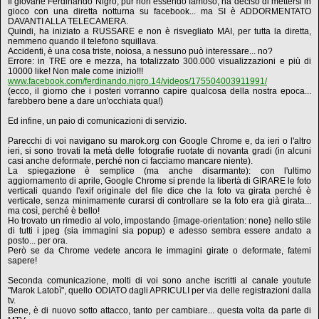
Il giovane Ferdinando Nigro, pur non essendo famoso, ha deciso di mettersi in
gioco con una diretta notturna su facebook... ma SI è ADDORMENTATO
DAVANTI ALLA TELECAMERA.
Quindi, ha iniziato a RUSSARE e non è risvegliato MAI, per tutta la diretta,
nemmeno quando il telefono squillava.
Accidenti, è una cosa triste, noiosa, a nessuno può interessare... no?
Errore: in TRE ore e mezza, ha totalizzato 300.000 visualizzazioni e più di
10000 like! Non male come inizio!!!
www.facebook.com/ferdinando.nigro.14/videos/175504003911991/
(ecco, il giorno che i posteri vorranno capire qualcosa della nostra epoca...
farebbero bene a dare un'occhiata qua!)
Ed infine, un paio di comunicazioni di servizio.
Parecchi di voi navigano su marok.org con Google Chrome e, da ieri o l'altro
ieri, si sono trovati la metà delle fotografie ruotate di novanta gradi (in alcuni
casi anche deformate, perché non ci facciamo mancare niente).
La spiegazione è semplice (ma anche disarmante): con l'ultimo
aggiornamento di aprile, Google Chrome si prende la libertà di GIRARE le foto
verticali quando l'exif originale del file dice che la foto va girata perché è
verticale, senza minimamente curarsi di controllare se la foto era già girata...
ma così, perché è bello!
Ho trovato un rimedio al volo, impostando {image-orientation: none} nello stile
di tutti i jpeg (sia immagini sia popup) e adesso sembra essere andato a
posto... per ora.
Però se da Chrome vedete ancora le immagini girate o deformate, fatemi
sapere!
Seconda comunicazione, molti di voi sono anche iscritti al canale youtute
"Marok Latobì", quello ODIATO dagli APRICULI per via delle registrazioni dalla
tv.
Bene, è di nuovo sotto attacco, tanto per cambiare... questa volta da parte di