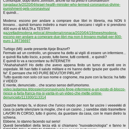
Comunque, dopo Boris Johnson, anche lui ha preso il coronavirus!!!
nayadaur.tv/2020/04/israel-health-minister-who-termed-coronavirus-divine-
punishment-gets-coronavirus/
E quindi...
Modena: escono per andare a comprare due libri in libreria, ma NON li
trovano... quindi tornano indietro a mani vuote, beccano i vigili e si prendono
400 euro di MULTA a TESTA!!!
gazzettadimodena.gelocal.it/modena/cronaca/2020/04/19/news/modena-
escono-per-andare-a-comprare-due-libri-ma-non-li-trovano-multati-per-800-
euro-1.38736697
Turbigo (MI): avete presente Ajeje Brazorf?
Fermato ad un controllo, un giovane ha detto ai vigili di essere un infermiere...
e quindi fila tutto liscio, a posto, tutto bene, tutti contenti... e quindi?
E quindi lo va a raccontare su INTERNET!!!
"Ahahahahah!!! Ho detto che avevo appena finito un turno di venti ore in
ospedale. Mi han fatto il saluto militare e mi hanno detto 'grazie per quello che
fa!'. E pensare che HO PURE BEVUTO!!! PIRLA!!!"
Tutto questo non solo col suo nome e cognome, ma pure con la faccia: ha fatto
il VIDEO!
E niente, denunciato... che scarso senso dell'umorismo.
video.lastampa.it/dossier/coronavirus/si-finge-infermiere-a-un-posto-di-blocco-
riesce-a-farla-franca-ma-si-vanta-in-un-video-che-mette-online-
denunciato/113300/113314
Qualche tempo fa, vi dicevo che l'unico modo per non far uscire i veeeekki di
casa (a parte silenziare la moglie, che è un casino...) sarebbe stato trasmettere
LAVORI IN CORSO, tutto il giorno, da guardare da casa, con le mani dietro la
schiena.
Ebbene, lo stanno facendo sul serio!
Questi benefattori della terza età si chiamano "nuovatecnologia" e fanno le