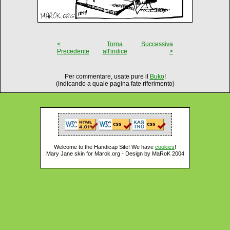
<
Torna
Successiva
Precedente
all'indice
>
Per commentare, usate pure il
Buko
!
(indicando a quale pagina fate riferimento)
Welcome to the Handicap Site! We have
cookies
!
Mary Jane skin for Marok.org - Design by MaRoK 2004