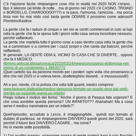
C'è l'opzione facile: rimpiangere cose che in realtà nel 2020 NON c'erano...
tipo il silenzio (al limite di notte... ma di giorno nel 2020 c'è CASINO, TROIAIO
e BORDELLO, CHIAROOOOO???) e la pace, l'armonia, l'amicizia... ma porca
troia non ho mai visto così tanta gente ODIARE il prossimo come adesso!!!
PiombinoKastrox.
La gente che fa i raduni di cinque o sei ore ai centri commerciali in culo ai lupi
odia la gente che fa la spesa tutti i giorni sotto casa senza incontrare nessuno,
perché vaffankulo.
La gente che martella tutto il giorno cose a caso dentro casa odia la gente che
va a camminare o a correre per i cazzi propri o che canta dai balconi, perché
vaffankulo.
In generale, LA GENTE ODIA IL VICINO DI CASA CHE SI DIVERTE... oppure
che fa il MEDICO:
iltirreno.gelocal.it/pisa/cronaca/2020/03/24/news/coronavirus-dottoressa-nel-
mirino-di-un-condominio-1.38630775
(Quel cartello sia da perenne monito per i posteri: ogni volta che proveranno a
dire che nel 2020 ci si voleva bene, sbatteteglielo davanti... e muuuuuuuuti!)
Ah e poi, niente, c'è la polizia che odia tutti quanti, medici compresi:
www.fanpage.it/attualita/medico-denuncia-fermato-un-quarto-dora-dai-vigili-
mentre-un-paziente-aveva-un-infarto/
Prego notare il motivo del fermo: "Anche il giorno di Pasqua fate urgenze? E
che cosa avrebbe questa persona? UN INFARTO??? Ahahahah! Ma a cosa
serve il medico rianimatore per un infarto?".
Quell'episodio, accaduto a Lecce, è irraggiungibile... quindi son tornato al
dubbio di partenza: se rimpiangeremo DAVVERO questi giorni del 2020, sarà
perché il futuro farà DAVVERO CAGARE... ma come?
Ho in mente sette possibilità.
1) Dal quattro maggio, un'enorme massa di gente porterà fuori il culo flaccido