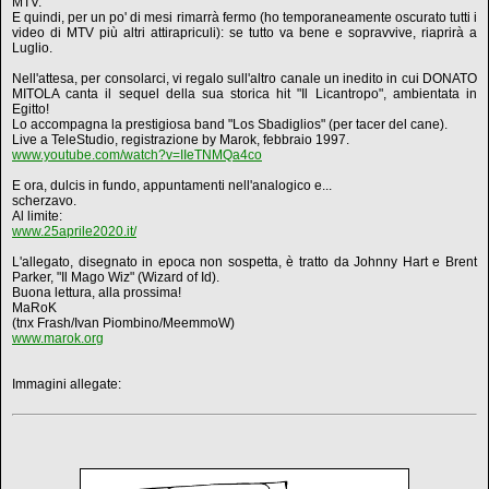
MTV.
E quindi, per un po' di mesi rimarrà fermo (ho temporaneamente oscurato tutti i
video di MTV più altri attirapriculi): se tutto va bene e sopravvive, riaprirà a
Luglio.
Nell'attesa, per consolarci, vi regalo sull'altro canale un inedito in cui DONATO
MITOLA canta il sequel della sua storica hit "Il Licantropo", ambientata in
Egitto!
Lo accompagna la prestigiosa band "Los Sbadiglios" (per tacer del cane).
Live a TeleStudio, registrazione by Marok, febbraio 1997.
www.youtube.com/watch?v=IIeTNMQa4co
E ora, dulcis in fundo, appuntamenti nell'analogico e...
scherzavo.
Al limite:
www.25aprile2020.it/
L'allegato, disegnato in epoca non sospetta, è tratto da Johnny Hart e Brent
Parker, "Il Mago Wiz" (Wizard of Id).
Buona lettura, alla prossima!
MaRoK
(tnx Frash/Ivan Piombino/MeemmoW)
www.marok.org
Immagini allegate: