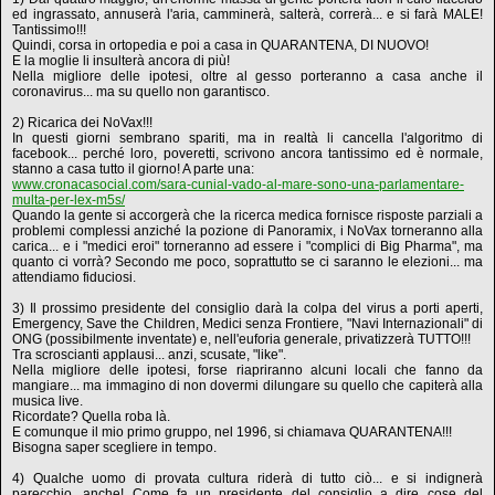
ed ingrassato, annuserà l'aria, camminerà, salterà, correrà... e si farà MALE!
Tantissimo!!!
Quindi, corsa in ortopedia e poi a casa in QUARANTENA, DI NUOVO!
E la moglie li insulterà ancora di più!
Nella migliore delle ipotesi, oltre al gesso porteranno a casa anche il
coronavirus... ma su quello non garantisco.
2) Ricarica dei NoVax!!!
In questi giorni sembrano spariti, ma in realtà li cancella l'algoritmo di
facebook... perché loro, poveretti, scrivono ancora tantissimo ed è normale,
stanno a casa tutto il giorno! A parte una:
www.cronacasocial.com/sara-cunial-vado-al-mare-sono-una-parlamentare-
multa-per-lex-m5s/
Quando la gente si accorgerà che la ricerca medica fornisce risposte parziali a
problemi complessi anziché la pozione di Panoramix, i NoVax torneranno alla
carica... e i "medici eroi" torneranno ad essere i "complici di Big Pharma", ma
quanto ci vorrà? Secondo me poco, soprattutto se ci saranno le elezioni... ma
attendiamo fiduciosi.
3) Il prossimo presidente del consiglio darà la colpa del virus a porti aperti,
Emergency, Save the Children, Medici senza Frontiere, "Navi Internazionali" di
ONG (possibilmente inventate) e, nell'euforia generale, privatizzerà TUTTO!!!
Tra scroscianti applausi... anzi, scusate, "like".
Nella migliore delle ipotesi, forse riapriranno alcuni locali che fanno da
mangiare... ma immagino di non dovermi dilungare su quello che capiterà alla
musica live.
Ricordate? Quella roba là.
E comunque il mio primo gruppo, nel 1996, si chiamava QUARANTENA!!!
Bisogna saper scegliere in tempo.
4) Qualche uomo di provata cultura riderà di tutto ciò... e si indignerà
parecchio, anche! Come fa un presidente del consiglio a dire cose del