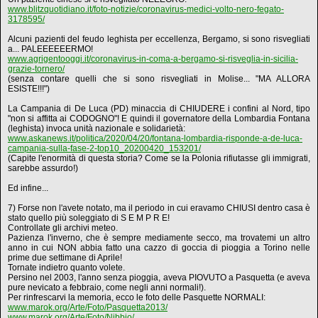
www.blitzquotidiano.it/foto-notizie/coronavirus-medici-volto-nero-fegato-
3178595/
Alcuni pazienti del feudo leghista per eccellenza, Bergamo, si sono risvegliati
a... PALEEEEEERMO!
www.agrigentooggi.it/coronavirus-in-coma-a-bergamo-si-risveglia-in-sicilia-
grazie-tornero/
(senza contare quelli che si sono risvegliati in Molise... "MA ALLORA
ESISTE!!!")
La Campania di De Luca (PD) minaccia di CHIUDERE i confini al Nord, tipo
"non si affitta ai CODOGNO"! E quindi il governatore della Lombardia Fontana
(leghista) invoca unità nazionale e solidarietà:
www.askanews.it/politica/2020/04/20/fontana-lombardia-risponde-a-de-luca-
campania-sulla-fase-2-top10_20200420_153201/
(Capite l'enormità di questa storia? Come se la Polonia rifiutasse gli immigrati,
sarebbe assurdo!)
Ed infine...
7) Forse non l'avete notato, ma il periodo in cui eravamo CHIUSI dentro casa è
stato quello più soleggiato di S E M P R E!
Controllate gli archivi meteo.
Pazienza l'inverno, che è sempre mediamente secco, ma trovatemi un altro
anno in cui NON abbia fatto una cazzo di goccia di pioggia a Torino nelle
prime due settimane di Aprile!
Tornate indietro quanto volete.
Persino nel 2003, l'anno senza pioggia, aveva PIOVUTO a Pasquetta (e aveva
pure nevicato a febbraio, come negli anni normali!).
Per rinfrescarvi la memoria, ecco le foto delle Pasquette NORMALI:
www.marok.org/Arte/Foto/Pasquetta2013/
www.marok.org/Arte/Foto/Nibbio/