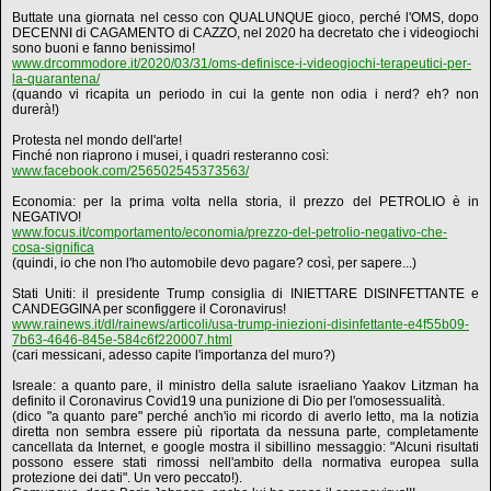
Buttate una giornata nel cesso con QUALUNQUE gioco, perché l'OMS, dopo
DECENNI di CAGAMENTO di CAZZO, nel 2020 ha decretato che i videogiochi
sono buoni e fanno benissimo!
www.drcommodore.it/2020/03/31/oms-definisce-i-videogiochi-terapeutici-per-
la-quarantena/
(quando vi ricapita un periodo in cui la gente non odia i nerd? eh? non
durerà!)
Protesta nel mondo dell'arte!
Finché non riaprono i musei, i quadri resteranno così:
www.facebook.com/256502545373563/
Economia: per la prima volta nella storia, il prezzo del PETROLIO è in
NEGATIVO!
www.focus.it/comportamento/economia/prezzo-del-petrolio-negativo-che-
cosa-significa
(quindi, io che non l'ho automobile devo pagare? così, per sapere...)
Stati Uniti: il presidente Trump consiglia di INIETTARE DISINFETTANTE e
CANDEGGINA per sconfiggere il Coronavirus!
www.rainews.it/dl/rainews/articoli/usa-trump-iniezioni-disinfettante-e4f55b09-
7b63-4646-845e-584c6f220007.html
(cari messicani, adesso capite l'importanza del muro?)
Isreale: a quanto pare, il ministro della salute israeliano Yaakov Litzman ha
definito il Coronavirus Covid19 una punizione di Dio per l'omosessualità.
(dico "a quanto pare" perché anch'io mi ricordo di averlo letto, ma la notizia
diretta non sembra essere più riportata da nessuna parte, completamente
cancellata da Internet, e google mostra il sibillino messaggio: "Alcuni risultati
possono essere stati rimossi nell'ambito della normativa europea sulla
protezione dei dati". Un vero peccato!).