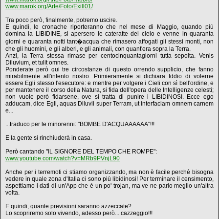
www.marok.org/Arte/Foto/Exill01/
Tra poco però, finalmente, potremo uscire.
E quindi, le cronache riporteranno che nel mese di Maggio, quando più
domina la LIBIDINE, si apersero le cateratte del cielo e venne in quaranta
giorni e quaranta notti tant�acqua che rimasero affogati gli stessi monti, non
che gli huomini, e gli alberi, e gli animali, con quant'era sopra la Terra.
Anzi, la Terra stessa rimase per centocinquantagiorni tutta sepolta. Venis
Diluvium, et tulit omnes.
Ponderate però qui tre circostanze di questo orrendo supplicio, che fanno
mirabilmente all'intento nostro. Primieramente si dichiara Iddio di volerne
essere Egli stesso l'esecutore: e mentre per volgere i Cieli con sì bell'ordine, e
per mantenere il corso della Natura, si fida dell'opera delle Intelligenze celesti;
non vuole però fidarsene, ove si tratta di punire i LIBIDINOSI. Ecce ego
adducam, dice Egli, aquas Diluvii super Terram, ut interfaciam omnem carnem
e...
...traduco per le minorenni: "BOMBE D'ACQUAAAAAA"!!!
E la gente si rinchiuderà in casa.
Però cantando "IL SIGNORE DEL TEMPO CHE ROMPE":
www.youtube.com/watch?v=MRb9PVnjL90
Anche per i terremoti ci stiamo organizzando, ma non è facile perché bisogna
vedere in quale zona d'Italia ci sono più libidinosi! Per terminare il censimento,
aspettiamo i dati di un'App che è un po' trojan, ma ve ne parlo meglio un'altra
volta.
E quindi, quante previsioni saranno azzeccate?
Lo scopriremo solo vivendo, adesso però... cazzeggio!!!