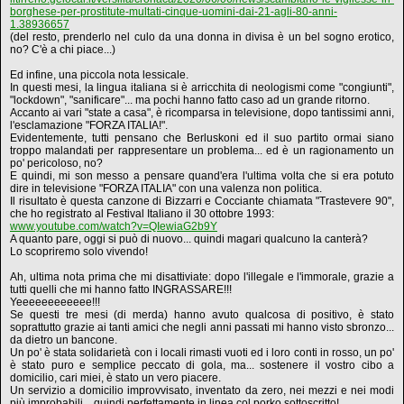
borghese-per-prostitute-multati-cinque-uomini-dai-21-agli-80-anni-
1.38936657
(del resto, prenderlo nel culo da una donna in divisa è un bel sogno erotico,
no? C'è a chi piace...)
Ed infine, una piccola nota lessicale.
In questi mesi, la lingua italiana si è arricchita di neologismi come "congiunti",
"lockdown", "sanificare"... ma pochi hanno fatto caso ad un grande ritorno.
Accanto ai vari "state a casa", è ricomparsa in televisione, dopo tantissimi anni,
l'esclamazione "FORZA ITALIA!".
Evidentemente, tutti pensano che Berluskoni ed il suo partito ormai siano
troppo malandati per rappresentare un problema... ed è un ragionamento un
po' pericoloso, no?
E quindi, mi son messo a pensare quand'era l'ultima volta che si era potuto
dire in televisione "FORZA ITALIA" con una valenza non politica.
Il risultato è questa canzone di Bizzarri e Cocciante chiamata "Trastevere 90",
che ho registrato al Festival Italiano il 30 ottobre 1993:
www.youtube.com/watch?v=QIewiaG2b9Y
A quanto pare, oggi si può di nuovo... quindi magari qualcuno la canterà?
Lo scopriremo solo vivendo!
Ah, ultima nota prima che mi disattiviate: dopo l'illegale e l'immorale, grazie a
tutti quelli che mi hanno fatto INGRASSARE!!!
Yeeeeeeeeeeee!!!
Se questi tre mesi (di merda) hanno avuto qualcosa di positivo, è stato
soprattutto grazie ai tanti amici che negli anni passati mi hanno visto sbronzo...
da dietro un bancone.
Un po' è stata solidarietà con i locali rimasti vuoti ed i loro conti in rosso, un po'
è stato puro e semplice peccato di gola, ma... sostenere il vostro cibo a
domicilio, cari miei, è stato un vero piacere.
Un servizio a domicilio improvvisato, inventato da zero, nei mezzi e nei modi
più improbabili... quindi perfettamente in linea col porko sottoscritto!