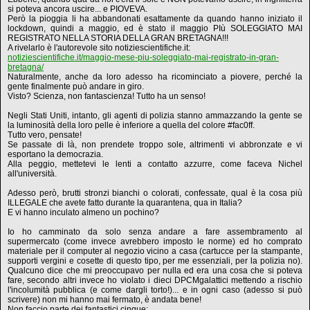
si poteva ancora uscire... e PIOVEVA.
Però la pioggia li ha abbandonati esattamente da quando hanno iniziato il
lockdown, quindi a maggio, ed è stato il maggio PIù SOLEGGIATO MAI
REGISTRATO NELLA STORIA DELLA GRAN BRETAGNA!!!
A rivelarlo è l'autorevole sito notiziescientifiche.it:
notiziescientifiche.it/maggio-mese-piu-soleggiato-mai-registrato-in-gran-
bretagna/
Naturalmente, anche da loro adesso ha ricominciato a piovere, perché la
gente finalmente può andare in giro.
Visto? Scienza, non fantascienza! Tutto ha un senso!
Negli Stati Uniti, intanto, gli agenti di polizia stanno ammazzando la gente se
la luminosità della loro pelle è inferiore a quella del colore #fac0ff.
Tutto vero, pensate!
Se passate di là, non prendete troppo sole, altrimenti vi abbronzate e vi
esportano la democrazia.
Alla peggio, mettetevi le lenti a contatto azzurre, come faceva Nichel
all'università.
Adesso però, brutti stronzi bianchi o colorati, confessate, qual è la cosa più
ILLEGALE che avete fatto durante la quarantena, qua in Italia?
E vi hanno inculato almeno un pochino?
Io ho camminato da solo senza andare a fare assembramento al
supermercato (come invece avrebbero imposto le norme) ed ho comprato
materiale per il computer al negozio vicino a casa (cartucce per la stampante,
supporti vergini e cosette di questo tipo, per me essenziali, per la polizia no).
Qualcuno dice che mi preoccupavo per nulla ed era una cosa che si poteva
fare, secondo altri invece ho violato i dieci DPCMgalattici mettendo a rischio
l'incolumità pubblica (e come dargli torto!)... e in ogni caso (adesso si può
scrivere) non mi hanno mai fermato, è andata bene!
Non faccio parte dei fantastici cinque: