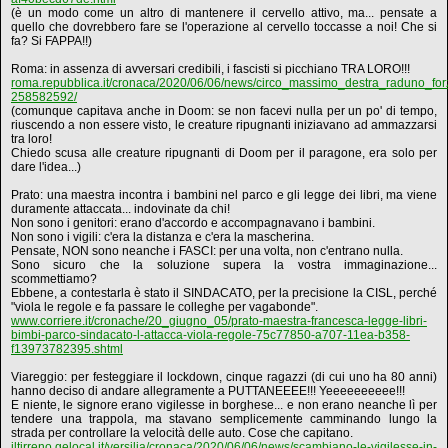
(è un modo come un altro di mantenere il cervello attivo, ma... pensate a
quello che dovrebbero fare se l'operazione al cervello toccasse a noi! Che si
fa? Si FAPPA!!)
Roma: in assenza di avversari credibili, i fascisti si picchiano TRA LORO!!!
roma.repubblica.it/cronaca/2020/06/06/news/circo_massimo_destra_raduno_fo
258582592/
(comunque capitava anche in Doom: se non facevi nulla per un po' di tempo,
riuscendo a non essere visto, le creature ripugnanti iniziavano ad ammazzarsi
tra loro!
Chiedo scusa alle creature ripugnanti di Doom per il paragone, era solo per
dare l'idea...)
Prato: una maestra incontra i bambini nel parco e gli legge dei libri, ma viene
duramente attaccata... indovinate da chi!
Non sono i genitori: erano d'accordo e accompagnavano i bambini.
Non sono i vigili: c'era la distanza e c'era la mascherina.
Pensate, NON sono neanche i FASCI: per una volta, non c'entrano nulla.
Sono sicuro che la soluzione supera la vostra immaginazione...
scommettiamo?
Ebbene, a contestarla è stato il SINDACATO, per la precisione la CISL, perché
"viola le regole e fa passare le colleghe per vagabonde".
www.corriere.it/cronache/20_giugno_05/prato-maestra-francesca-legge-libri-
bimbi-parco-sindacato-l-attacca-viola-regole-75c77850-a707-11ea-b358-
f13973782395.shtml
Viareggio: per festeggiare il lockdown, cinque ragazzi (di cui uno ha 80 anni)
hanno deciso di andare allegramente a PUTTANEEEE!!! Yeeeeeeeeee!!!
E niente, le signore erano vigilesse in borghese... e non erano neanche lì per
tendere una trappola, ma stavano semplicemente camminando lungo la
strada per controllare la velocità delle auto. Cose che capitano.
iltirreno.gelocal.it/versilia/cronaca/2020/06/06/news/scambiano-le-vigilesse-in-