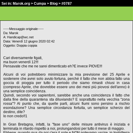
Sei in:
Marok.org
>
Cumpa
>
Blog
> #0787
-----Messaggio originale-----
Da: Marok
A: Handicap@wc.net
Data: Venerdì 12 giugno 2020 02:42
Oggetto: Doppia coppia
Cari diversamente figati,
ma buon venerdì 12!!!
Pensavate che me ne sarei dimenticato eh?E invece PIOVE!!!
Alcuni di voi potrebbero minimizzare la mia previsione del 25 Aprile e
sostenere che avrei solo avuto fortuna, perché il fatto che non abbia fatto una
goccia di pioggia per tutto il periodo che siamo rimasti chiusi in casa
(compreso Aprile, che dovrebbe essere uno dei mesi più piovosi dell'anno) è
una semplice coincidenza.
Quindi, secondo voi sapientoni, sarebbe anche una coincidenza il fatto che
dalla fine della quarantena sta diluviando? E soprattutto nella vecchia "zona
rossa"? Al punto che, da quelle parti, alcuni fiumi sono persino a rischio
esondazione? Una semplice circostanza fortuita, un semplice scherzo del
destino, dite?
Io non credo!!1
In Gran Bretagna, infatti, la "fase uno" delle misure antivirus è iniziata e
terminata in ritardo rispetto a noi, prolungandosi per tutto il mese di maggio.
Ebbene, quando qua da noi c'era il sole e NON potevamo uscire, in Inghilterra