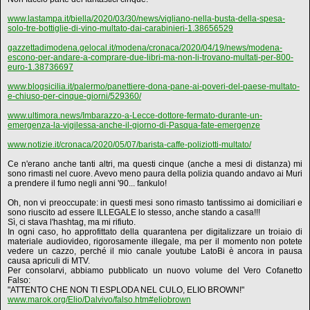
www.lastampa.it/biella/2020/03/30/news/vigliano-nella-busta-della-spesa-
solo-tre-bottiglie-di-vino-multato-dai-carabinieri-1.38656529
gazzettadimodena.gelocal.it/modena/cronaca/2020/04/19/news/modena-
escono-per-andare-a-comprare-due-libri-ma-non-li-trovano-multati-per-800-
euro-1.38736697
www.blogsicilia.it/palermo/panettiere-dona-pane-ai-poveri-del-paese-multato-
e-chiuso-per-cinque-giorni/529360/
www.ultimora.news/Imbarazzo-a-Lecce-dottore-fermato-durante-un-
emergenza-la-vigilessa-anche-il-giorno-di-Pasqua-fate-emergenze
www.notizie.it/cronaca/2020/05/07/barista-caffe-poliziotti-multato/
Ce n'erano anche tanti altri, ma questi cinque (anche a mesi di distanza) mi
sono rimasti nel cuore. Avevo meno paura della polizia quando andavo ai Muri
a prendere il fumo negli anni '90... fankulo!
Oh, non vi preoccupate: in questi mesi sono rimasto tantissimo ai domiciliari e
sono riuscito ad essere ILLEGALE lo stesso, anche stando a casa!!!
Sì, ci stava l'hashtag, ma mi rifiuto.
In ogni caso, ho approfittato della quarantena per digitalizzare un troiaio di
materiale audiovideo, rigorosamente illegale, ma per il momento non potete
vedere un cazzo, perché il mio canale youtube LatoBi è ancora in pausa
causa apriculi di MTV.
Per consolarvi, abbiamo pubblicato un nuovo volume del Vero Cofanetto
Falso:
"ATTENTO CHE NON TI ESPLODA NEL CULO, ELIO BROWN!"
www.marok.org/Elio/Dalvivo/falso.htm#eliobrown