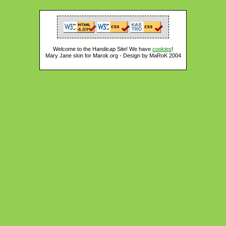
Welcome to the Handicap Site! We have
cookies
!
Mary Jane skin for Marok.org - Design by MaRoK 2004