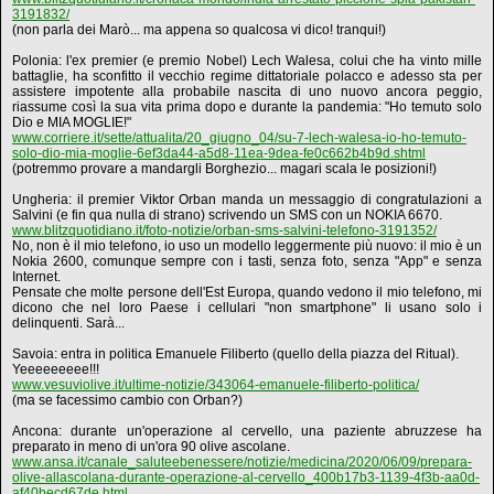
3191832/
(non parla dei Marò... ma appena so qualcosa vi dico! tranqui!)
Polonia: l'ex premier (e premio Nobel) Lech Walesa, colui che ha vinto mille
battaglie, ha sconfitto il vecchio regime dittatoriale polacco e adesso sta per
assistere impotente alla probabile nascita di uno nuovo ancora peggio,
riassume così la sua vita prima dopo e durante la pandemia: "Ho temuto solo
Dio e MIA MOGLIE!"
www.corriere.it/sette/attualita/20_giugno_04/su-7-lech-walesa-io-ho-temuto-
solo-dio-mia-moglie-6ef3da44-a5d8-11ea-9dea-fe0c662b4b9d.shtml
(potremmo provare a mandargli Borghezio... magari scala le posizioni!)
Ungheria: il premier Viktor Orban manda un messaggio di congratulazioni a
Salvini (e fin qua nulla di strano) scrivendo un SMS con un NOKIA 6670.
www.blitzquotidiano.it/foto-notizie/orban-sms-salvini-telefono-3191352/
No, non è il mio telefono, io uso un modello leggermente più nuovo: il mio è un
Nokia 2600, comunque sempre con i tasti, senza foto, senza "App" e senza
Internet.
Pensate che molte persone dell'Est Europa, quando vedono il mio telefono, mi
dicono che nel loro Paese i cellulari "non smartphone" li usano solo i
delinquenti. Sarà...
Savoia: entra in politica Emanuele Filiberto (quello della piazza del Ritual).
Yeeeeeeeee!!!
www.vesuviolive.it/ultime-notizie/343064-emanuele-filiberto-politica/
(ma se facessimo cambio con Orban?)
Ancona: durante un'operazione al cervello, una paziente abruzzese ha
preparato in meno di un'ora 90 olive ascolane.
www.ansa.it/canale_saluteebenessere/notizie/medicina/2020/06/09/prepara-
olive-allascolana-durante-operazione-al-cervello_400b17b3-1139-4f3b-aa0d-
af40becd67de.html