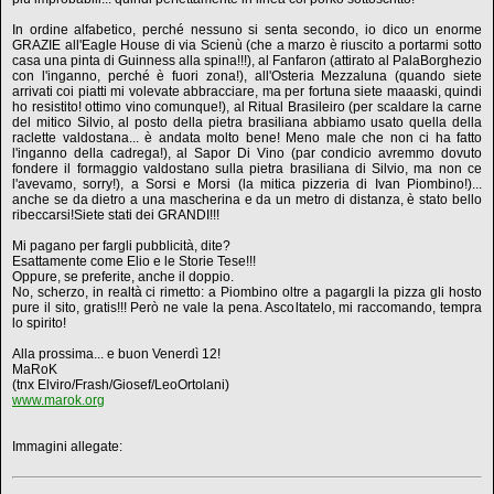
In ordine alfabetico, perché nessuno si senta secondo, io dico un enorme
GRAZIE all'Eagle House di via Scienù (che a marzo è riuscito a portarmi sotto
casa una pinta di Guinness alla spina!!!), al Fanfaron (attirato al PalaBorghezio
con l'inganno, perché è fuori zona!), all'Osteria Mezzaluna (quando siete
arrivati coi piatti mi volevate abbracciare, ma per fortuna siete maaaski, quindi
ho resistito! ottimo vino comunque!), al Ritual Brasileiro (per scaldare la carne
del mitico Silvio, al posto della pietra brasiliana abbiamo usato quella della
raclette valdostana... è andata molto bene! Meno male che non ci ha fatto
l'inganno della cadrega!), al Sapor Di Vino (par condicio avremmo dovuto
fondere il formaggio valdostano sulla pietra brasiliana di Silvio, ma non ce
l'avevamo, sorry!), a Sorsi e Morsi (la mitica pizzeria di Ivan Piombino!)...
anche se da dietro a una mascherina e da un metro di distanza, è stato bello
ribeccarsi!Siete stati dei GRANDI!!!
Mi pagano per fargli pubblicità, dite?
Esattamente come Elio e le Storie Tese!!!
Oppure, se preferite, anche il doppio.
No, scherzo, in realtà ci rimetto: a Piombino oltre a pagargli la pizza gli hosto
pure il sito, gratis!!! Però ne vale la pena. Ascoltatelo, mi raccomando, tempra
lo spirito!
Alla prossima... e buon Venerdì 12!
MaRoK
(tnx Elviro/Frash/Giosef/LeoOrtolani)
www.marok.org
Immagini allegate: