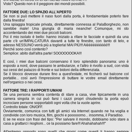
Visto? Questo non è il peggiore dei mondi possibili.
FATTORE DUE: LO SPAZIO ALL'APERTO
Se non si può mettere il naso fuori dalla porta, è fondamentale poterlo fare
dalla finestra!
Una spiaggia tropicale privata, direttamente connessa al PalaBorghezio, non
sarebbe male! Una giungla di maria neanche! Comunque, mi sto
accontentando dei miei due piccoli balconi.
Poi il mio isolato è bello: hanno iniziato a rifare le facciate e quindi da una
parte c'è un'IMPALCATURA davanti a tutte le finestre, con tanto di telo, e
adesso NESSUNO verrà più a toglierla! MAI PIÙ!!! Aléééééééééé!!!
Perché sono così contento?
Semplice: abito dall'altra parte! SOOOOOOOKA!!!
E così, i miei due balconi conservano il loro splendido panorama: uno è
esposto a nord, dove passano le ambulanze, e l'altro è rivolto a sud, con vista
sui cessi del palazzo di fronte e sui bidoni della differenziata.
Se il blocco dovesse durare fino a quest'estate, mi ficcherò sul balcone col
portatile... così avrò l'impressione di buttare le vostre email direttamente
nell'organico o nei cessi.
FATTORE TRE: I RAPPORTI UMANI
Se una persona sembra contenta di stare a casa, vive tipicamente in una
camera singola in cui può farsi i cazzi propri chiudendo la porta epuò
incrociare persone sopportabili ogni volta che la vuole aprire.
Controllo totale: ON/OFF.
Ovviamente, comunica con tutti gli amici via Internet quando ne ha voglia e
condivide con loro musica, film, giochi e pooooorno... insomma, il Paradiso.
E se ne esce con frasi del tipo: "Per salvare il mondo, dobbiamo solo stare a
casa a grattarci i koglioni... ce la possiamo fare!!! Ahahahahah!!!"
All'estremo opposto sono quelli che giorni come questi li hanno sempre