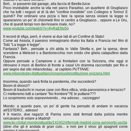
Boh... io passerei dal garage, alla faccia di BeetleJuice.
Poco invidiabile anche la vita nel parco Paradiso, un quartiere di Grugliasco
che ha tutti i negozi al di là del "confine invisibile" con Collegno e Torino! E
quindi? Per ordinare una pizza o fare la spesa senza violare la legge si
spareranno un po' di chilometri fino in centro a Grugliasco... oppure a Le Gru,
che di questi tempi non dev'essere male, no?
www.youtube.com/watch?v=4jyRaE9si5g
Il record di sfiga, però, è vivere ai due lati di un Confine di Stato!
Come ad Assola, il paesino immaginario diviso tra Italia e Francia nel film di
Totò "La legge è legge".
Fantasia? Beh... pensate a chi abita in Valle Stretta e, per la spesa, deve
scendere a Melezet o a Bardonecchia: non credo che gliela catapultino dalla
Francia.
Oppure pensate a Campione o ai frontalieri con la Svizzera, che oggi si
ritrovano il muro di Berlino di fronte a casa! Un dramma raccontato per filo e
per segno dal sito milanotoday... al capitolo PUTTANE:
www.milanotoday.it/attualita/coronavirus/prostituzione-svizzera.html
Insomma, quando sarà finita la pandemia, che succederà?
Boom di divorzi?
Boom di traslochi in nuove case con fibra ottica, vista panoramica e terrazzo?
Ci metteremo tutti a cantare "No frontiere"?E le puttane???
Lo scopriremo solo sopravvivendo... ma adesso... cazzeggio!
Mondo: a quanto pare, un po' di gente ha pensato di andare in vacanza
all'ESTERO... adesso!
Il 9 marzo, due ragazzi di Parma sono stati fermati dalla polizia mentre
cercavano di volare a Madrid!
www.tio.ch/dal-mondo/attualita/1424024/fermati-madrid-zona-aeroporto-uscita
(direi che gli è andata di gran culo... e non per il virus: gli spagnoli come
minimo li impalavano!)