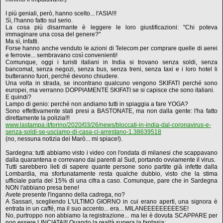
I più geniali, però, hanno scelto... l'ASIA!!!
Sì, l'hanno fatto sul serio.
La cosa più disarmante è leggere le loro giustificazioni: "Chi poteva
immaginare una cosa del genere?"
Ma sì, infatti.
Forse hanno anche venduto le azioni di Telecom per comprare quelle di aerei
e ferrovie... sembravano così convenienti!
Comunque, oggi i turisti italiani in India si trovano senza soldi, senza
bancomat, senza negozi, senza bus, senza treni, senza taxi e i loro hotel li
butteranno fuori, perché devono chiudere.
Una volta in strada, se incontrano qualcuno vengono SKIFATI perché sono
europei, ma verranno DOPPIAMENTE SKIFATI se si capisce che sono italiani.
E quindi?
Lampo di genio: perché non andiamo tutti in spiaggia a fare YOGA?
Sono effettivamente stati presi a BASTONATE, ma non dalla gente: l'ha fatto
direttamente la polizia!!!
www.lastampa.it/torino/2020/03/26/news/bloccati-in-india-dal-coronavirus-e-
senza-soldi-se-usciamo-di-casa-ci-arrestano-1.38639518
(no, nessuna notizia dei Marò... mi spiace!).
Sardegna: tutti abbiamo visto i video con l'ondata di milanesi che scappavano
dalla quarantena e correvano dai parenti al Sud, portando ovviamente il virus.
Tutti sarebbero lieti di sapere quante persone sono partite già infette dalla
Lombardia, ma sfortunatamente resta qualche dubbio, visto che la stima
ufficiale parla del 15% di una cifra a caso. Comunque, pare che in Sardegna
NON l'abbiano presa bene!
Avete presente l'inganno della cadrega, no?
A Sassari, scegliendo L'ULTIMO GIORNO in cui erano aperti, una signora è
entrata in un caffé, ma il suo accento... era... MILANEEEEEEEEESE!
No, purtroppo non abbiamo la registrazione... ma lei è dovuta SCAPPARE per
non essere LINCIATA!!! Quando la realtà supera la fantasia: