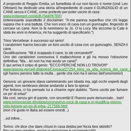
A proposito di Reggio Emilia, un fumettista di cui non faccio il nome (cioè Leo
Ortolani) ha dedicato una storia all'espediente di usare il GUINZAGLIO di un
CANE senza il CANE, come pretesto per poter uscire di casa:
www.instagram.com/p/B-FId4PKTDF/
(interessante soprattutto il disclaimer: "A me pareva superfluo che chi legge
sappia che è una battuta. Che non esco di casa con un guinzaglio, fingendo di
cercare un cane. Non lo fa nemmeno la Jo. O la Lucy. Ma siccome la Cate è
stata tre anni in America, mi ha suggerito di specificarlo.")
Trino Vercellese: è successo sul serio!
I carabinieri hanno beccato un tizio uscito di casa con un guinzaglio, SENZA il
cane.
Giustificazione: "Mi è scappato il cane, lo sto cercando!!!".
Uno dei carabinieri conosceva il mattacchione e gli ha mosso l'obiezione
definitiva: "Ma... lei non ha mai avuto un cane!".
E qui arriva il colpo di genio: "ECCO PERCHÉ NON LO TROVO!!!"
www.lasesia.vercelli.it/stories/Cronaca/27254_trino_va_alla_ricerca_del_cane
(gli hanno persino fatto la multa... gente che non ha il senso dell'umorismo!)
Genova: un giovane stava camminando per strada ma, agli occhi esperti degli
agenti, non sembrava stesse andando a fare la spesa!
Per fortuna, ci ha pensato lui a chiarire ogni dubbio: "Sono uscito per fumare
un po' di erba!"
Ma così, senza giri di parole, con sincerità! E l'hanno pure denunciato... bah!
www.primocanale.it/notizie/coronavirus-esce-di-casa-e-si-giustifica-volevo-
solo-fumare-un-po-di-erba--217566.html
(non c'è gusto in Italia ad essere onesti...)
...ed infine...
Torino: chi dice che stare chiusi in casa debba per forza fare skiiiiifo?
Per un vero creativo, anche la reclusione è un'opportunità!