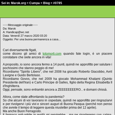
Sei in:
Marok.org
>
Cumpa
>
Blog
> #0785
-----Messaggio originale-----
Da: Marok
A: Handicap@wc.net
Data: Venerdì 27 marzo 2020 03:20
Oggetto: Per una buona permanenza a casa...
Cari diversamente figati,
come dicono gli amici di
totomorti.com
quando fate login, è un piacere
constatare che siete ancora in vita!
A proposito, io sono ancora fermo a 14 punti, quindi ne approfitto per salutare i
pochissimi che stanno peggio di me!
Ricordiamo "Spirito Libero", che nel 2008 ha giocato Roberto Giacobbo, Avril
Lavigne e Guido Bertolaso.
Ricordiamo Govos, che nel 2009 ha giocato Mohammad Khatami (Quinto
Presidente dell'Iran) e Carlo Principe di Galles, figlio della Regina Elisabetta II
d'Inghilterra.
Oggi, pensate, sono entrambi ancora a ZEEEEEEEERO... e domani chissà.
Allora, come state affrontando la pandemia?
So che alcuni di voi lavorano in ospedale, quindi ne approfitto per ringraziarvi
e per rivolgervi i più vivi e sinceri auguri di Buona Pasqua (perché non penso
che avrete il tempo di leggere questa niusletter prima del 12 aprile).
Ma anche Buon Ferragosto.
Il farmaco anti-artrite in realtà mi servirebbe... ma ne riparleremo con calma,