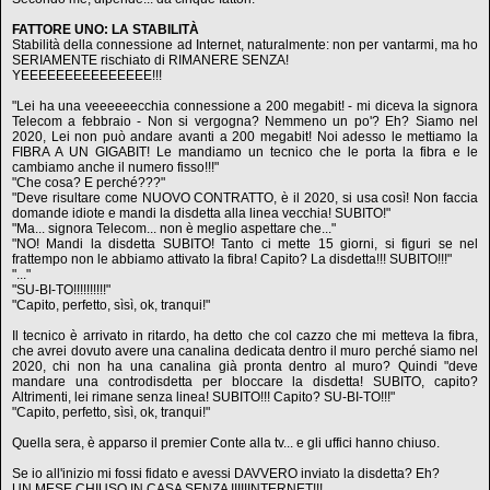
FATTORE UNO: LA STABILITÀ
Stabilità della connessione ad Internet, naturalmente: non per vantarmi, ma ho
SERIAMENTE rischiato di RIMANERE SENZA!
YEEEEEEEEEEEEEEE!!!
"Lei ha una veeeeeecchia connessione a 200 megabit! - mi diceva la signora
Telecom a febbraio - Non si vergogna? Nemmeno un po'? Eh? Siamo nel
2020, Lei non può andare avanti a 200 megabit! Noi adesso le mettiamo la
FIBRA A UN GIGABIT! Le mandiamo un tecnico che le porta la fibra e le
cambiamo anche il numero fisso!!!"
"Che cosa? E perché???"
"Deve risultare come NUOVO CONTRATTO, è il 2020, si usa così! Non faccia
domande idiote e mandi la disdetta alla linea vecchia! SUBITO!"
"Ma... signora Telecom... non è meglio aspettare che..."
"NO! Mandi la disdetta SUBITO! Tanto ci mette 15 giorni, si figuri se nel
frattempo non le abbiamo attivato la fibra! Capito? La disdetta!!! SUBITO!!!"
"..."
"SU-BI-TO!!!!!!!!!!"
"Capito, perfetto, sìsì, ok, tranqui!"
Il tecnico è arrivato in ritardo, ha detto che col cazzo che mi metteva la fibra,
che avrei dovuto avere una canalina dedicata dentro il muro perché siamo nel
2020, chi non ha una canalina già pronta dentro al muro? Quindi "deve
mandare una controdisdetta per bloccare la disdetta! SUBITO, capito?
Altrimenti, lei rimane senza linea! SUBITO!!! Capito? SU-BI-TO!!!"
"Capito, perfetto, sìsì, ok, tranqui!"
Quella sera, è apparso il premier Conte alla tv... e gli uffici hanno chiuso.
Se io all'inizio mi fossi fidato e avessi DAVVERO inviato la disdetta? Eh?
UN MESE CHIUSO IN CASA SENZA IIIIIINTERNET!!!