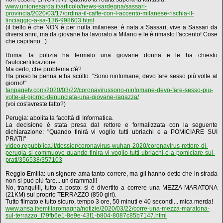
www.unionesarda.it/articolo/news-sardegna/sassari-
provincia/2020/03/17/ordina-il-caffe-con-l-accento-milanese-rischia-il-
linciaggio-a-sa-136-998603.html
(il bello è che NON è per nulla milanese: è nata a Sassari, vive a Sassari da
diversi anni, ma da giovane ha lavorato a Milano e le è rimasto l'accento! Cose
che capitano...)
Roma: la polizia ha fermato una giovane donna e le ha chiesto
l'autocertificazione.
Ma certo, che problema c'è?
Ha preso la penna e ha scritto: "Sono ninfomane, devo fare sesso più volte al
giorno!"
fanpagetv.com/2020/03/22/coronavirussono-ninfomane-devo-fare-sesso-piu-
volte-al-giorno-denunciata-una-giovane-ragazza/
(voi cos'avreste fatto?)
Perugia: abolita la facoltà di Informatica.
La decisione è stata presa dal rettore e formalizzata con la seguente
dichiarazione: "Quando finirà vi voglio tutti ubriachi e a POMICIARE SUI
PRATI!"
video.repubblica.it/dossier/coronavirus-wuhan-2020/coronavirus-rettore-di-
perugia-si-commuove-quando-finira-vi-voglio-tutti-ubriachi-e-a-pomiciare-sui-
prati/356538/357103
Reggio Emilia: un signore ama tanto correre, ma gli hanno detto che in strada
non si può più fare... un dramma!!!
No, tranquilli, tutto a posto: si è divertito a correre una MEZZA MARATONA
(21KM) sul proprio TERRAZZO (850 giri).
Tutto filmato e tutto sicuro, tempo 3 ore, 50 minuti e 40 secondi... mica merda!
www.ansa.it/emiliaromagna/notizie/2020/03/22/corre-una-mezza-maratona-
sul-terrazzo_f79fb6e1-8e9e-43f1-b804-8087c85b7147.html