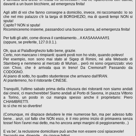
davanti a un buon bicchiere, ad emergenza finita!
Agli altri di voi che fanno consegne a domicilio, invece, mi raccomando: lo so
che nel mio palazzo c'è la targa di BORGHEZIO, ma di questi tempi NON si
sputa!
Capito? NON si sputa!
Ricominceremo insieme, passandoci una buona canna, ad emergenza finita!
Per tutti gli altri, come diceva il cambiamento... A KASAAAAAA!!!1
(oppure, se preferite, 127.0.0.1.).
Oh, qua al PalaBorghezio tutto bene, grazie.
Certo, non mancano i rimpianti: quanti posti non ho visto, quando potevo!
Per esempio, non sono mai stato al Sigep di Rimini, né alla Webasto di
Starnberg e nemmeno al mercato di Wuhan... però mi sono organizzato: vivo
con Choo, che è arrivata qua in treno! Da Cremona!!! Passando da
CODOGNO.
Al piano di sotto, ho quattro studentesse che arrivano dall'IRAN.
Al pianterreno, ho il ristorante CINESE.
Tranquilli, l'ultimo sabato prima della chiusura dei ristoranti non siamo andati
dai cinesi, ci mancherebbe! Siamo andati al Porto di Savona, in piazza Vittorio
a Torino, un posto in cui mangia spesso anche il proprietario: Piero
CHIAMBRETTI.
Io sì che mi so divertire!
(Comunque, mi dispiace deludere le mie numerose fan, ma per adesso tutto
bene... anzi, col fatto che NON esco, è il mio primo inizio di primavera senza
tosse! Non l'avrei mai detto, ma ho ancora ampi margini di peggioramento...)
E va be', la reclusione domiciliare può anche non essere così spiacevole!
Secondo me, dipende... da cinque fattori.