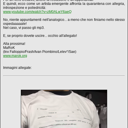
E quindi, ecco come un artista emergente affronta la quarantena con allegria,
introspezione e poliedricità:
www.youtube.com/watch?v=zM0ALwY6aeQ
No, niente appuntamenti nell'analogico... a meno che non finiamo nello stesso
ospedaaaaale!
Nel caso, vi passo gli mp3.
E, se proprio dovete uscire... occhio all'allegato!
Alla prossima!
MaRoK
(tnx Falloppio/Frash/Ivan Piombino/Lelev*/Sae)
www.marok.org
Immagini allegate: