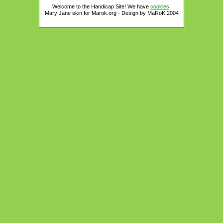
Welcome to the Handicap Site! We have
cookies
!
Mary Jane skin for Marok.org - Design by MaRoK 2004