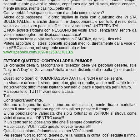
sognati: niente giovani in strada, coprifuoco alle sei di sera, niente concerti,
niente musica, niente casino... bello eh?
Cari veeekki, forse qualcosina non è andata come doveva?
Anche oggi passerete il giorno sigillati in casa con qualcuno che VI STA
SULLE PALLE... e anche domani... e dopodomani... e per tutto il resto della
vostra vita, che sarà poco, in effetti... ma vi sembrerà UN'ETERNITÀ!
E NON potrete sfogarvi con NESSUNO dei vostri amici, senza farvi sentire da
vostra moooooglie... mi dispiaaaaaaaaaaace!
La massima botta di vita sarà scendere in CANTINA, da soli... fico eh?
Potete ascoltare gli stessi concetti spiegati meglio, direttamente dalla voce di
un VERO anziano, nel seguente contributo video:
www.facebook.com/1097832587270132/
FATTORE QUATTRO: CONTROLLARE IL RUMORE
Le cronache della tv raccontano il "silenzio" delle vie pedonali deserte, stile
"Italy in A Day" di Salvatores! Nulla è così distante dalla realtà (in entrambi i
casi).
Questi sono giorni di RUMORI ASSORDANTI... e NON è un bel sentire.
La strada è un'eco di sirene perpetuo, giorno e notte, anche nell'istante in cui
sto scrivendo; difficilmente ispirano pensieri di pace e speranza per il futuro.
Ma soprattutto, TUTTI i vicini sono a casa.
Tutti.
Contemporaneamente.
Gridano e litigano fin dalle prime ore del mattino, mentre tirano martellate
contro il muro e trapanano oggetti casuali per passare il tempo.
È una popolazione variegata che i più fortunati di voi NON si ritrova come
vicini di casa, ma... DENTRO casa!!!
In un certo senso, possiamo dire che è sempre domenica?
Ma col cazzo: VOI, in tutto questo, dovete lavorare!!!
Quindi, tutto intorno è domenica, ma per VOI è lunedì.
Per segare fuori lo schifo, tenete pure la musica in cuffia, così seguite il ritmo,
ma... il lavoro resta fermo! Yeeeeeee!!!