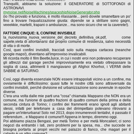
Tranquilli, abbiamo la soluzione: il GENERATORE di SOTTOFONDI di
ASTRONAVI.
mynoise.net/NoiseMachines/spaceshipNoiseGenerator.php
(io l'ho provato e funziona, è molto rilassante... però dovete smanettare un po'
fino a trovare l'equalizzazione giusta: dipende se a strillare sono gagni,
veeekkie, martelli, trapani o ambulanze... ma sono sicuro che ve la caverete!).
FATTORE CINQUE: IL CONFINE INVISIBILE
la_nuovissima_nuova_versione_del_decreto_definitiva_ok.pdf, come
sapete,vieta di allontanarsi dal proprio comune di residenza, salvo necessità
di vita o di morte.
Così, quei confini invisibili, tracciati solo sulla mappa cartacea (neanche
google maps!), diventano all'improvviso invalicabili.
Mi ricorda molto il film BeetleJuice, in cui i nostri eroi non potevano recuperare
gli attrezzi dal garage perché improvvisamente era vietato oltrepassare la
soglia di casa, altrimenti li mangiavano gli Allghoi Khorhoi, i VERMI delle
SABBIE di SATURNO.
Così, oggi diventa essenziale NON essere intrappolati vicino a un confine, ma
ovviamente è difficilissimo: quasi tutte le nostre città sono attraversate da
confini invisibili, perché divisione ed urbanizzazione sono avvenute in epoche
diverse.
C'era una volta dalle mie parti una "cosa" chiamata Mappano che NON era un
comune, ma l'unione di quattro frazioni di quattro comuni della prima e della
seconda cintura di Torino; i confini dei frammenti erano ignoti agli abitanti
stessi, infatti per telefonare a casa del dirimpettaio potevano ritrovarsi a
pagare un'interurbana! Solo nel 2013, dopo innumerevoli tentativi, è passato il
referendum... e Mappano è comune!!! Appena in tempo, diremmo oggi.
Poi abbiamo piazza Bengasi, per metà Torino e per metà Moncalieri; ci sono
negozi da entrambi i lati, zero problemi per la spesa, ma... che succede se
bisogna portarla ai propri vecchi nel palazzo di fianco, che magari per il
catasto è un altro comune?