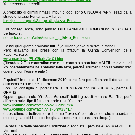
Yeeeeeeeeeeeeeee!!!
A proposito di crimini rimasti impuniti, oggi sono CINQUANT'ANNI esatti dalla
strage di piazza Fontana, a Milano:
it.wikipedia.org/wiki/Strage_di_piazza_Fontana
...di conseguenza, sono passati DIECI ANNI dal DUOMO tirato in FACCIA a
Berluskoni:
nonciclopedia.org/wiki/Attentato_a_Silvio_Berlusconi
...e noi quel giorno eravamo tutti là, a Milano, dove si scrive la storia!
Però eravamo alle prese con la #fac0ff, la Quinta Convention delle
Fave=Fankulo:
www.marok.org/Elio/Storie/fac0ff.htm
(Ricordate? È la convention che ci ha convinto a non fare MAI PIÙ convention!
Poi coerentemente ne abbiamo fatte altre, perché altrimenti non saremmo stati
coerenti con l'essere pirla!)
E quindi? In questo 12 dicembre 2019, come fare per affrontare il domani con
ottimismo e fiducia nel futuro?
Boh... io consiglio di potenziare la DEMENZA con l'ALZHEIMER, perché è
GRATIS.
Oppure, guardando "Gli Stati Generali" tutti i giovedì sera su Rai Tre, però
all'incontrario, tipo il filtro antiapriculi su Youtube:
www.youtube.com/watch?v=ax6Ucm8FfY4
www.youtube.com/watch?v=skSnfX3VYE4
(quest'ultimo è bellissimo, è il primo "reverse" con gli autori che ti guardano
mentre gli ascolti il disco che gira al contrario, è quasi una droga!)
Se nessuna delle precedenti soluzioni vi soddisfa... provate ALAN MAGNETTI!
Sììììììììììì!!!
Con peculiare emozione, annunciamo che è appena uscito il suo romanzo