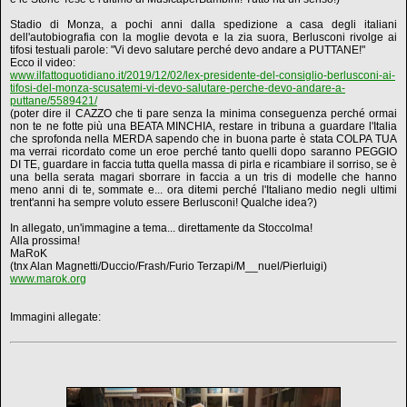
Stadio di Monza, a pochi anni dalla spedizione a casa degli italiani
dell'autobiografia con la moglie devota e la zia suora, Berlusconi rivolge ai
tifosi testuali parole: "Vi devo salutare perché devo andare a PUTTANE!"
Ecco il video:
www.ilfattoquotidiano.it/2019/12/02/lex-presidente-del-consiglio-berlusconi-ai-
tifosi-del-monza-scusatemi-vi-devo-salutare-perche-devo-andare-a-
puttane/5589421/
(poter dire il CAZZO che ti pare senza la minima conseguenza perché ormai
non te ne fotte più una BEATA MINCHIA, restare in tribuna a guardare l'Italia
che sprofonda nella MERDA sapendo che in buona parte è stata COLPA TUA
ma verrai ricordato come un eroe perché tanto quelli dopo saranno PEGGIO
DI TE, guardare in faccia tutta quella massa di pirla e ricambiare il sorriso, se è
una bella serata magari sborrare in faccia a un tris di modelle che hanno
meno anni di te, sommate e... ora ditemi perché l'Italiano medio negli ultimi
trent'anni ha sempre voluto essere Berlusconi! Qualche idea?)
In allegato, un'immagine a tema... direttamente da Stoccolma!
Alla prossima!
MaRoK
(tnx Alan Magnetti/Duccio/Frash/Furio Terzapi/M__nuel/Pierluigi)
www.marok.org
Immagini allegate: