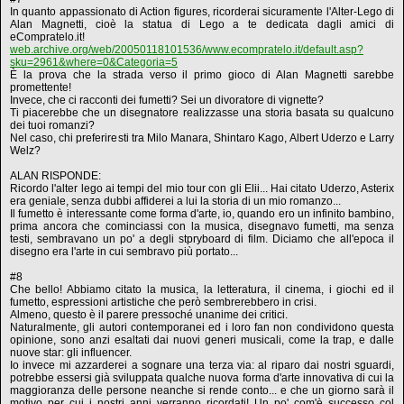
In quanto appassionato di Action figures, ricorderai sicuramente l'Alter-Lego di
Alan Magnetti, cioè la statua di Lego a te dedicata dagli amici di
eCompratelo.it!
web.archive.org/web/20050118101536/www.ecompratelo.it/default.asp?
sku=2961&where=0&Categoria=5
È la prova che la strada verso il primo gioco di Alan Magnetti sarebbe
promettente!
Invece, che ci racconti dei fumetti? Sei un divoratore di vignette?
Ti piacerebbe che un disegnatore realizzasse una storia basata su qualcuno
dei tuoi romanzi?
Nel caso, chi preferiresti tra Milo Manara, Shintaro Kago, Albert Uderzo e Larry
Welz?
ALAN RISPONDE:
Ricordo l'alter lego ai tempi del mio tour con gli Elii... Hai citato Uderzo, Asterix
era geniale, senza dubbi affiderei a lui la storia di un mio romanzo...
Il fumetto è interessante come forma d'arte, io, quando ero un infinito bambino,
prima ancora che cominciassi con la musica, disegnavo fumetti, ma senza
testi, sembravano un po' a degli stpryboard di film. Diciamo che all'epoca il
disegno era l'arte in cui sembravo più portato...
#8
Che bello! Abbiamo citato la musica, la letteratura, il cinema, i giochi ed il
fumetto, espressioni artistiche che però sembrerebbero in crisi.
Almeno, questo è il parere pressoché unanime dei critici.
Naturalmente, gli autori contemporanei ed i loro fan non condividono questa
opinione, sono anzi esaltati dai nuovi generi musicali, come la trap, e dalle
nuove star: gli influencer.
Io invece mi azzarderei a sognare una terza via: al riparo dai nostri sguardi,
potrebbe essersi già sviluppata qualche nuova forma d'arte innovativa di cui la
maggioranza delle persone neanche si rende conto... e che un giorno sarà il
motivo per cui i nostri anni verranno ricordati! Un po' com'è successo col