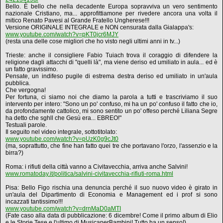
Bello. È bello che nella decadente Europa sopravviva un vero sentimento
nazionale Cristiano, ma... approfittiamone per rivedere ancora una volta il
mitico Renato Pavesi al Grande Fratello Ungherese!!!
Versione ORIGINALE INTEGRALE e NON censurata dalla Gialappa's:
www.youtube.com/watch?v=pKT0jcr6MJY
(resta una delle cose migliori che ho visto negli ultimi anni in tv...)
Trieste: anche il consigliere Fabio Tuiach trova il coraggio di difendere la
religione dagli attacchi di "quelli là", ma viene deriso ed umiliato in aula... ed è
un fatto gravissimo.
Pensate, un indifeso pugile di estrema destra deriso ed umiliato in un'aula
pubblica.
Che vergogna!
Per fortuna, ci siamo noi che diamo la parola a tutti e trascriviamo il suo
intervento per intero: "Sono un po' confuso, mi ha un po' confuso il fatto che io,
da profondamente cattolico, mi sono sentito un po' offeso perché Liliana Segre
ha detto che sghll che Gesù era... EBREO!"
Testuali parole.
Il seguito nel video integrale, sottotitolato:
www.youtube.com/watch?v=pUzK0g9cJt0
(ma, soprattutto, che fine han fatto quei tre che portavano l'orzo, l'assenzio e la
birra?)
Roma: i rifiuti della città vanno a Civitavecchia, arriva anche Salvini!
www.romatoday.it/politica/salvini-civitavecchia-rifiuti-roma.html
Pisa: Bello Figo rischia una denuncia perché il suo nuovo video è girato in
un'aula del Dipartimento di Economia e Management ed i prof si sono
incazzati tantissimo!!!
www.youtube.com/watch?v=drnMaD0aMTI
(Fate caso alla data di pubblicazione: 6 dicembre! Come il primo album di Elio
e le Storie Tese e l'ultimo di MusicaperBambini! Tutto ha un senso!)