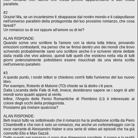
parallele.
#2
Grazie! Ma, se un incantesimo ti strappasse dal nostro mondo e ti catapultasse
nell'universo parallelo della protagonista del tuo prossimo romanzo, che cosa
faresti?
Un romanzo su di noi oppure all'amore su di lei?
ALAN RISPONDE:
Quando scrive uno scrittore fa l'amore con la storia tutta Intera, provando
emozioni contrastanti, ma penso che se finissi dentro uno dei mondi che trovo
scrivendo probabilmente sarei uno scrittore anche lì e scriverei storie dettate
dalla realtà che vivo adesso, quindi tutti quelli che esistono nella vita di tutti
giorni potenzialmente potrebbero essere risucchiati da una storia scritta
nell'universo parallelo.
#3
A questo punto, i nostri lettori si chiedono com'è fatto l'universo del tuo nuovo
libro.
Per esempio, Roberto di Malone (TO) chiede se là dietro c'è pace.
Dalla Locanda delle Fate di Asti, invece, desiderano sapere se i sogni di altri
mondi sono quadri appesi al vento.
Infine, l'Angolo delle Fenici Romantiche di Piombino (LI) è interessato al
colore degli occhi della protagonista.
Possiamo già rivelare qualcosa?
ALAN RISPONDE:
Beh inanzi tutto va sottolineato che il romanzo ha la prefazione scritta da Piero
Chiambretti e che non è solo un romanzo, ma anche un cortometraggio con la
voce narrante di Alessandro Haber e una serie di video ad episodi che ha già
coinvolto Elio e Max Gazzè.
Detto questo nel romanzo ci sono due dimensioni parallele, il sogno e la realtà