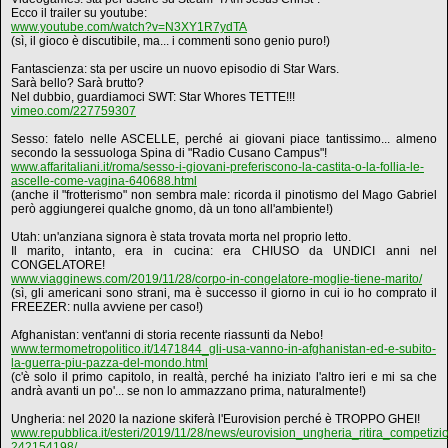
Ecco il trailer su youtube:
www.youtube.com/watch?v=N3XY1R7ydTA
(sì, il gioco è discutibile, ma... i commenti sono genio puro!)
Fantascienza: sta per uscire un nuovo episodio di Star Wars.
Sarà bello? Sarà brutto?
Nel dubbio, guardiamoci SWT: Star Whores TETTE!!!
vimeo.com/227759307
Sesso: fatelo nelle ASCELLE, perché ai giovani piace tantissimo... almeno
secondo la sessuologa Spina di "Radio Cusano Campus"!
www.affaritaliani.it/roma/sesso-i-giovani-preferiscono-la-castita-o-la-follia-le-
ascelle-come-vagina-640688.html
(anche il "frotterismo" non sembra male: ricorda il pinotismo del Mago Gabriel
però aggiungerei qualche gnomo, dà un tono all'ambiente!)
Utah: un'anziana signora è stata trovata morta nel proprio letto.
Il marito, intanto, era in cucina: era CHIUSO da UNDICI anni nel
CONGELATORE!
www.viagginews.com/2019/11/28/corpo-in-congelatore-moglie-tiene-marito/
(sì, gli americani sono strani, ma è successo il giorno in cui io ho comprato il
FREEZER: nulla avviene per caso!)
Afghanistan: vent'anni di storia recente riassunti da Nebo!
www.termometropolitico.it/1471844_gli-usa-vanno-in-afghanistan-ed-e-subito-
la-guerra-piu-pazza-del-mondo.html
(c'è solo il primo capitolo, in realtà, perché ha iniziato l'altro ieri e mi sa che
andrà avanti un po'... se non lo ammazzano prima, naturalmente!)
Ungheria: nel 2020 la nazione skiferà l'Eurovision perché è TROPPO GHEI!
www.repubblica.it/esteri/2019/11/28/news/eurovision_ungheria_ritira_competiz
242154198/