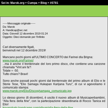
Sei in:
Marok.org
>
Cumpa
>
Blog
> #0781
-----Messaggio originale-----
Da: Marok
A: Handicap@wc.net
Data: Giovedì 12 dicembre 2019 01:24
Oggetto: Dieci domande per l'Infinito
Cari diversamente figati,
benvenuti nel 12 dicembre 2019!
Mancano pochi giorni all'ULTIMO CONCERTO dei Farinei dla Brigna:
www.marok.org/Farinei/
...ma è anche il trentennale del loro primo disco, che contiene una canzone
chiamata "Vint ani fa"!
Totale = -50.
Tutto chiaro? Bravi!
Sono anche passati pochi giorni dal trentennale del primo album di Elio e le
Storie Tese, "Elio Samaga Hukapan Karijana Turu", di cui vi agevoliamo il
comunicato stampa:
www.marok.org/Elio/Discog/samaga_comunicato.jpg
Lo stesso giorno (6 dicembre), è uscito il nuovo album di Musicaperbambini,
"Alla fiera della fine", con la partecipazione straordinaria di Rocco Tanica ed
Elio!
trovarobato.bandcamp.com/album/alla-fiera-della-fine