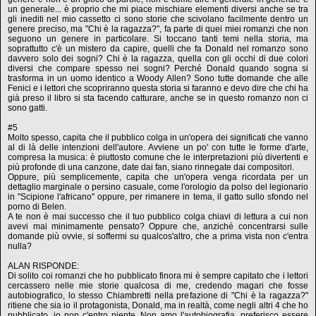
un generale... è proprio che mi piace mischiare elementi diversi anche se tra
gli inediti nel mio cassetto ci sono storie che scivolano facilmente dentro un
genere preciso, ma "Chi è la ragazza?", fa parte di quei miei romanzi che non
seguono un genere in particolare. Si toccano tanti temi nella storia, ma
soprattutto c'è un mistero da capire, quelli che fa Donald nel romanzo sono
davvero solo dei sogni? Chi è la ragazza, quella con gli occhi di due colori
diversi che compare spesso nei sogni? Perché Donald quando sogna si
trasforma in un uomo identico a Woody Allen? Sono tutte domande che alle
Fenici e i lettori che scopriranno questa storia si faranno e devo dire che chi ha
già preso il libro si sta facendo catturare, anche se in questo romanzo non ci
sono gatti.
#5
Molto spesso, capita che il pubblico colga in un'opera dei significati che vanno
al di là delle intenzioni dell'autore. Avviene un po' con tutte le forme d'arte,
compresa la musica: è piuttosto comune che le interpretazioni più divertenti e
più profonde di una canzone, date dai fan, siano rinnegate dai compositori.
Oppure, più semplicemente, capita che un'opera venga ricordata per un
dettaglio marginale o persino casuale, come l'orologio da polso del legionario
in "Scipione l'africano" oppure, per rimanere in tema, il gatto sullo sfondo nel
porno di Belen.
A te non è mai successo che il tuo pubblico colga chiavi di lettura a cui non
avevi mai minimamente pensato? Oppure che, anziché concentrarsi sulle
domande più ovvie, si soffermi su qualcos'altro, che a prima vista non c'entra
nulla?
ALAN RISPONDE:
Di solito coi romanzi che ho pubblicato finora mi è sempre capitato che i lettori
cercassero nelle mie storie qualcosa di me, credendo magari che fosse
autobiografico, lo stesso Chiambretti nella prefazione di "Chi è la ragazza?"
ritiene che sia io il protagonista, Donald, ma in realtà, come negli altri 4 che ho
pubblicato, io non c'entro niente. Non amo l'autobiografia, preferisco essere