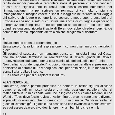
rapito da mondi paralleli e raccontare storie di persone che non conosco,
questo non significa che la realtà non possa essere nutrimento per
l'immaginazione, ma per scrivere un romanzo ci va molto di più che
immaginazione, bisogna essere disposti a viaggiare nell'altrove in cui viaggia
chi scrive e chi legge e ognuno lo percepisce a modo suo, la cosa bella di
un'opera è che non è solo di chi scrive, ma anche di chi legge e quindi ogni
interpretazione è legittima. E c'è sempre un senso dietro a ciò ricordiamo,
quindi se qualcuno ricorda il gatto di Belen dovrebbe chiedersi perchè, c'è
sempre una verità importante dietro a ciò che scegliamo di ricordare.
#6
Hai accennato prima al cortometraggio.
Esiste però un'altra forma di espressione in cui non ti sei ancora cimentato: il
gioco.
Gli esempi di successo non mancano: penso al musicista Immanuel Casto,
che ha appena terminato la realizzazione di diversi giochi da tavola,
apprezzatissimi dai gamer per la cura maniacale dei dettagli e per l'ironia.
Non parliamo poi del digitale: l'incrocio di dimensioni parallele si presterebbe
benissimo alla trama di un videogioco, che, per definizione, è un mondo a se
stante tra la realtà e il sogno.
È un canale che pensi di esplorare in futuro?
ALAN RISPONDE:
Non credo, anche perché preferisco da sempre le action figures ai video
game, e quindi mi tocca svelare una mia passione parallela, che si
materializza in un mio canale YouTube in inglese che si chiama Mr Alan In The
World of Toys, dove faccio review di Action figures e ce ne sono anche diverse,
soprattutto di wrestling, che ho creato con un mio amico. Quindi in realtà nel
gioco mi cimento già. Il gioco è una cosa seria che favorisce la mente creativa,
se vuoi essere davvero vivo devi tenere in vita il bambino che c'è in te.
#7