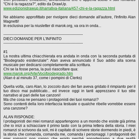
"Chi è la ragazza?", edito da DrawUp.
www.edizionidrawup.it/narrativa-italiana/457-chi-e-la-ragazza.html
Ne abbiamo approfittato per rivolgere dieci domande all'autore, l'Infinito Alan
Magnetti!
In esclusiva per la niusletter di marok.org, va ora in onda...
----------------------------------------------------------------
DIECI DOMANDE PER L'INFINITO
----------------------------------------------------------------
#1
La nostra ultima chiacchierata era andata in onda con la seconda puntata di
"Biodegrado esistenziale": Alan aveva annunciato il Suo addio alla scena
musicale per dedicarsi completamente alla scrittura.
Chi se la fosse persa, la può riascoltare qua:
www.marok.org/Arte/Voci/biodegrado.htm
(Alan è al minuto 37, come i pompini di Clerks)
Quella volta, caro Alan, lo zoccolo duro dei fan aveva gridato il rimpianto per il
tuo disco mai pubblicato... ed invece oggi in tanti apprezzano il tuo stile
narrativo al pari delle tue canzoni!
Ma che cosa ne pensano i protagonisti dei tuoi romanzi?
Sono contenti della loro interfaccia testuale o qualche ribelle vorrebbe essere
una canzone?
ALAN RISPONDE:
I protagonisti dei miei romanzi appartengono a un mondo che esiste già prima
che io inizi a schiacciare il primo tasto con la prima lettera della storia. I miei
romanzi si scrivono da soli, mi è capitato di scrivere storie dormendo in piedi, è
la storia che comanda, comanda me, comanda i personaggi. I protagonisti dei
miei romanzi non sanno che esisto perché apparteniamo a due realtà