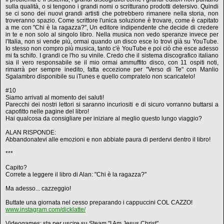
sulla qualità, o si tengono i grandi nomi o scritturano prodotti detersivo. Quindi
se ci sono dei nuovi grandi artisti che potrebbero rimanere nella storia, non
troveranno spazio. Come scrittore l'unica soluzione è trovare, come è capitato
a me con "Chi è la ragazza?", Un editore indipendente che decide di credere
in te e non solo al singolo libro. Nella musica non vedo speranze invece per
l'Italia, non si vende più, ormai quando un disco esce lo trovi già su YouTube.
Io stesso non compro più musica, tanto c'è YouTube e poi ciò che esce adesso
mi fa schifo. I grandi ce l'ho su vinile. Credo che il sistema discografico italiano
sia il vero responsabile se il mio ormai ammuffito disco, con 11 ospiti noti,
rimarrà per sempre inedito, fatta eccezione per "Verso di Te" con Manlio
Sgalambro disponibile su iTunes e quello compratelo non scaricatelo!
#10
Siamo arrivati al momento dei saluti!
Parecchi dei nostri lettori si saranno incuriositi e di sicuro vorranno buttarsi a
capofitto nelle pagine del libro!
Hai qualcosa da consigliare per iniziare al meglio questo lungo viaggio?
ALAN RISPONDE:
Abbandonatevi alle emozioni e non abbiate paura di perdervi dentro il libro!
***
Capito?
Correte a leggere il libro di Alan: "Chi è la ragazza?"
Ma adesso... cazzeggio!
Buttate una giornata nel cesso preparando i cappuccini COL CAZZO!
www.instagram.com/dicklatte/
Videogames: sta per uscire su Steam "I Am Jesus Christ".