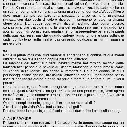
che non riescono a fare pace fra loro e sul cui confine vive il protagonista,
Donald Karman, un addetto al call center che vive col vecchio padre e che ha
un sogno ricorrente in cui lui si trasforma in un uomo identico a Woody Allen e
dove quasi sempre compare una ragazza, una bellissima e misteriosa
ragazza con due occhi di colore diverso, il fenomeno è reale, si chiama
eterocromia. Ma questi due occhi diversi rivelano due verità diverse,
contrastanti, che travolgeranno la vita del protagonista anche quando non
sogna. I Sogni di Donald sono quadri che non si appendono bene sulle pareti
della sua vita reale, ma che quando cadono fanno rumore e ogni volta che
cadendo battono sulla realtà trasformando qualcosa in lui in maniera
irreversibile.
#4
Non è la prima volta che i tuoi romanzi si aggrappano al confine tra due mondi
differenti: la realtà e il sogno oppure più sogni differenti.
La memoria dei lettori si tufferà inevitabilmente nel torbido secchio della
fantascienza: penso alle novelle di Richard Matheson, a serie famose come
"Ai confini della realtà", ma anche ai romanzi di Douglas Adams, in cui i
personaggi citano spesso l'irresistibile attrazione che gli umani hanno per la
linea di confine tra giorno e notte, tra terra e mare o, in generale, tra universi
paralleli.
Come sappiamo, non è una prerogativa degli umani, anzi! Chiunque abbia
avuto un gatto l'avrà sentito miagolare dietro ad una porta chiusa, l'avrà aperta
ed avrà visto il gatto rimanere dentro, a fissare fuori: il piacere non è varcare il
confine, ma sapere di poterlo fare!
Oppure, semplicemente, sporgere il muso e sbirciare al di là.
A chi ti senti più vicino? Alla fantascienza o ai gatti?
Pondera bene la risposta, perché solo uno dei due insiemi piace alla pheega!
ALAN RISPONDE:
Diciamo che non è un romanzo di fantascienza, in genere non seguo mai un
genere e non è un gioco di parole, non è come dire il generale in generale è