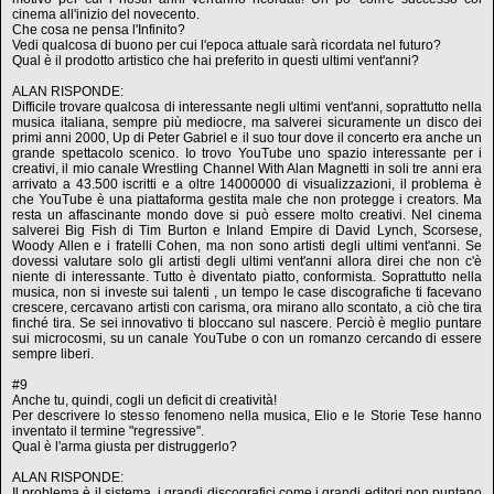
cinema all'inizio del novecento.
Che cosa ne pensa l'Infinito?
Vedi qualcosa di buono per cui l'epoca attuale sarà ricordata nel futuro?
Qual è il prodotto artistico che hai preferito in questi ultimi vent'anni?
ALAN RISPONDE:
Difficile trovare qualcosa di interessante negli ultimi vent'anni, soprattutto nella
musica italiana, sempre più mediocre, ma salverei sicuramente un disco dei
primi anni 2000, Up di Peter Gabriel e il suo tour dove il concerto era anche un
grande spettacolo scenico. Io trovo YouTube uno spazio interessante per i
creativi, il mio canale Wrestling Channel With Alan Magnetti in soli tre anni era
arrivato a 43.500 iscritti e a oltre 14000000 di visualizzazioni, il problema è
che YouTube è una piattaforma gestita male che non protegge i creators. Ma
resta un affascinante mondo dove si può essere molto creativi. Nel cinema
salverei Big Fish di Tim Burton e Inland Empire di David Lynch, Scorsese,
Woody Allen e i fratelli Cohen, ma non sono artisti degli ultimi vent'anni. Se
dovessi valutare solo gli artisti degli ultimi vent'anni allora direi che non c'è
niente di interessante. Tutto è diventato piatto, conformista. Soprattutto nella
musica, non si investe sui talenti , un tempo le case discografiche ti facevano
crescere, cercavano artisti con carisma, ora mirano allo scontato, a ciò che tira
finché tira. Se sei innovativo ti bloccano sul nascere. Perciò è meglio puntare
sui microcosmi, su un canale YouTube o con un romanzo cercando di essere
sempre liberi.
#9
Anche tu, quindi, cogli un deficit di creatività!
Per descrivere lo stesso fenomeno nella musica, Elio e le Storie Tese hanno
inventato il termine "regressive".
Qual è l'arma giusta per distruggerlo?
ALAN RISPONDE:
Il problema è il sistema, i grandi discografici come i grandi editori non puntano