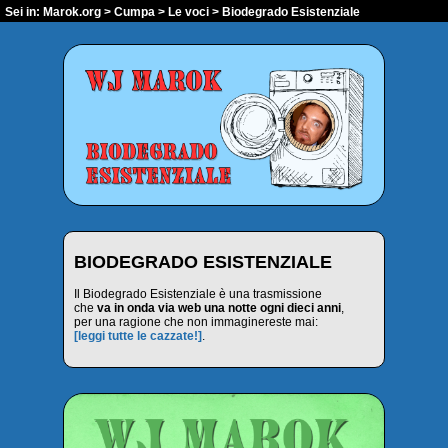
Sei in:
Marok.org
>
Cumpa
>
Le voci
> Biodegrado Esistenziale
BIODEGRADO ESISTENZIALE
Il Biodegrado Esistenziale è una trasmissione
che
va in onda via web una notte ogni dieci anni
,
per una ragione che non immaginereste mai:
[leggi tutte le cazzate!]
.