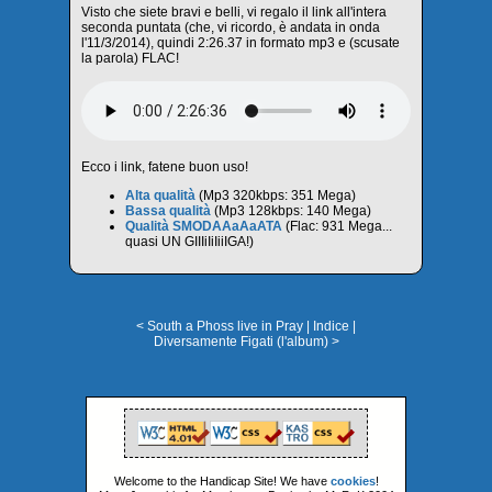
Visto che siete bravi e belli, vi regalo il link all'intera
seconda puntata (che, vi ricordo, è andata in onda
l'11/3/2014), quindi 2:26.37 in formato mp3 e (scusate
la parola) FLAC!
Ecco i link, fatene buon uso!
Alta qualità
(Mp3 320kbps: 351 Mega)
Bassa qualità
(Mp3 128kbps: 140 Mega)
Qualità SMODAAaAaATA
(Flac: 931 Mega...
quasi UN GIIIiIiIiiIGA!)
< South a Phoss live in Pray
|
Indice
|
Diversamente Figati (l'album) >
Welcome to the Handicap Site! We have
cookies
!