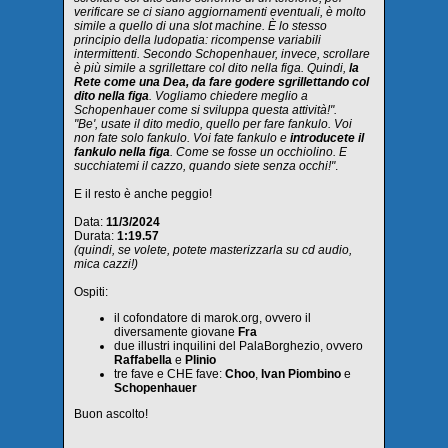
verificare se ci siano aggiornamenti eventuali, è molto
simile a quello di una slot machine. È lo stesso
principio della ludopatia: ricompense variabili
intermittenti. Secondo Schopenhauer, invece, scrollare
è più simile a sgrillettare col dito nella figa. Quindi,
la
Rete come una Dea, da fare godere sgrillettando col
dito nella figa
. Vogliamo chiedere meglio a
Schopenhauer come si sviluppa questa attività!".
"Be', usate il dito medio, quello per fare fankulo. Voi
non fate solo fankulo. Voi fate fankulo e
introducete il
fankulo nella figa
. Come se fosse un occhiolino. E
succhiatemi il cazzo, quando siete senza occhi!"
.
E il resto è anche peggio!
Data:
11/3/2024
Durata:
1:19.57
(quindi, se volete, potete masterizzarla su cd audio,
mica cazzi!)
Ospiti:
il cofondatore di marok.org, ovvero il
diversamente giovane
Fra
due illustri inquilini del PalaBorghezio, ovvero
Raffabella
e
Plinio
tre fave e CHE fave:
Choo
,
Ivan Piombino
e
Schopenhauer
Buon ascolto!