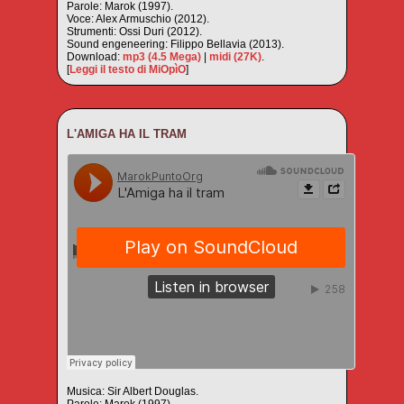
Parole: Marok (1997).
Voce: Alex Armuschio (2012).
Strumenti: Ossi Duri (2012).
Sound engeneering: Filippo Bellavia (2013).
Download:
mp3 (4.5 Mega)
|
midi (27K)
.
[
Leggi il testo di MiOpìO
]
L'AMIGA HA IL TRAM
Musica: Sir Albert Douglas.