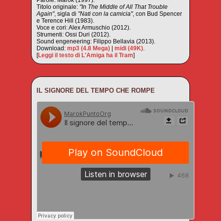
Parole: Marok (1997).
Titolo originale:
"In The Middle of All That Trouble
Again"
, sigla di
"Nati con la camicia"
, con Bud Spencer
e Terence Hill (1983).
Voce e cori: Alex Armuschio (2012).
Strumenti: Ossi Duri (2012).
Sound engeneering: Filippo Bellavia (2013).
Download:
mp3 (4.8 Mega)
|
midi (49K)
.
[
Leggi il testo di L'Amiga ha il Tram
]
IL SIGNORE DEL TEMPO CHE ROMPE