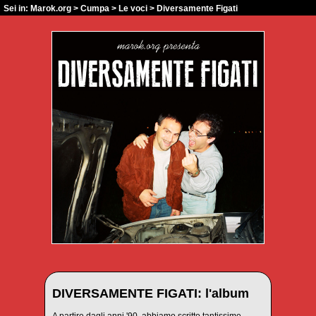
Sei in:
Marok.org
>
Cumpa
>
Le voci
> Diversamente Figati
DIVERSAMENTE FIGATI: l'album