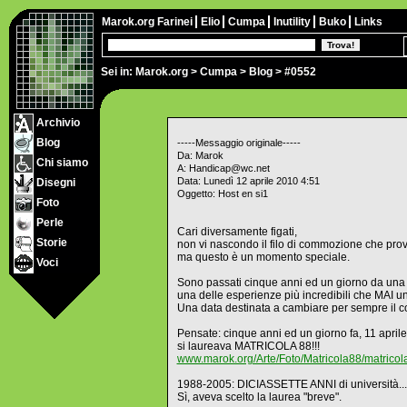
Marok.org
Farinei
Elio
Cumpa
Inutility
Buko
Links
Sei in:
Marok.org
>
Cumpa
>
Blog
> #0552
Archivio
Blog
-----Messaggio originale-----
Da: Marok
Chi siamo
A: Handicap@wc.net
Data: Lunedì 12 aprile 2010 4:51
Disegni
Oggetto: Host en si1
Foto
Perle
Cari diversamente figati,
Storie
non vi nascondo il filo di commozione che provo
ma questo è un momento speciale.
Voci
Sono passati cinque anni ed un giorno da una d
una delle esperienze più incredibili che MAI u
Una data destinata a cambiare per sempre il cors
Pensate: cinque anni ed un giorno fa, 11 aprile
si laureava MATRICOLA 88!!!
www.marok.org/Arte/Foto/Matricola88/matrico
1988-2005: DICIASSETTE ANNI di università... 
Sì, aveva scelto la laurea "breve".