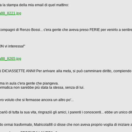
ca la stampa della mia email di quel mattino:
la88_8221.jpg
mpagni di Renzo Bossi... c'era gente che aveva preso FERIE per venirlo a sentire
ON vi interessa!"
la88_8265.jpg
sti DICIASSETTE ANNI! Per arrivare alla meta, si può camminare diritto, compiendo i
 ma in aula c'era gente che piangeva.
nformatica non sarebbe più stata la stessa, senza di lui.
o voluto che si fermasse ancora un altro po'...
lò di tutta la sua vita, ringraziò gli amici, i parenti i conoscenti... ebbe un unico di
o ormai trasformato, Matricola88 ci disse che non aveva proprio voglia di iniziare a