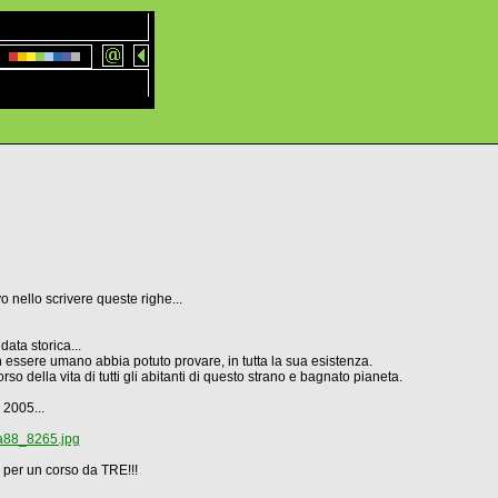
 nello scrivere queste righe...
ata storica...
n essere umano abbia potuto provare, in tutta la sua esistenza.
o della vita di tutti gli abitanti di questo strano e bagnato pianeta.
 2005...
la88_8265.jpg
per un corso da TRE!!!