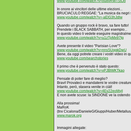
www.youtube.com/watch?v=ou8vRWTSsJo
In onore ai vincitori delle ultime elezioni...
BRUCIACULO REGGAE: "La musica da negri se
www.youtube.com/watch?v=-aElG3hJdlw
Quando un gruppo rock è bravo, sa fare tutto!
Prendete i BLACK SABBATH, per esempio...
In questo video li vedete eseguire magistral
www.youtube.com/watch?v=u1zTpMx97tg
Avete presente il video "Parisian Love"?
www.youtube.com/watch?v=nnsSUqgkDwU
Bene, da oggi potrete creare i vostri video in qu
www.youtube.com/searchstories
Il primo che è pervenuto è stato questo:
www.youtube.com/watch?v=vPJBlWKTkao
Pensate di poter fare di meglio?
Bravi! Provateci e mandatemi le vostre creatur
Intanto, però, stasera venite in ciàt!
www.youtube.com/watch?v=4Ev22eoMvjI
E non avete scuse: la SINDONE ve la ostendo i
Alla prossima!
MaRoK
{tnx Cicalona/DanieleG/Giuppi/Huber/Metallus/N
www.marok.org
Immagini allegate: