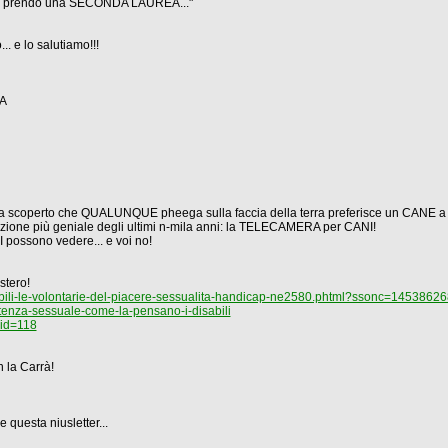
asi prendo una SECONDA LAUREA..."
.. e lo salutiamo!!!
JA
 ha scoperto che QUALUNQUE pheega sulla faccia della terra preferisce un CANE
enzione più geniale degli ultimi n-mila anni: la TELECAMERA per CANI!
I possono vedere... e voi no!
stero!
sabili-le-volontarie-del-piacere-sessualita-handicap-ne2580.phtml?ssonc=1453862
tenza-sessuale-come-la-pensano-i-disabili
?id=118
 la Carrà!
questa niusletter...