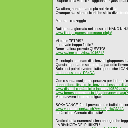
"Sapete cosa vi dico? - aggiunse - Quasi qu
Da allora, non abbiamo più notizie di lui.
Ovunque sia, siamo sicuri che si sta divertendo.
Ma ora... cazzeggio.
Buttate una giornata nel cesso col NANO NIN
www.flashpcgames.com/nano-ninja/
Vi piace TETRIS?
Lo trovate troppo facile?
Bene... allora provate QUESTO!
www.swfme.com/view/1046212
Tecnologia: un team di scienziati giapponesi
Questa importante scoperta ha partorito l'inv
Solo così potrete vedere tutto quello che i CAN
motherless.com/1D34DA
Con o senza cani, una speranza per tutti... all'e
donna.libero.it/sotto_le_lenzuola/sesso-e-di
www.disabili.com/amici-e-incontri/19529-assis
www.benesserenaturista.it/pagine/newsd.asp
Vale davvero la pena emigrare.
SOKA DANCE: fate i provocatori e ballatelo con
www.youtube.com/watch?v=hm8gHxQJA4A
La faccia di Corrado dice tutto!
Dedicato alla numerosissima pheega che legge 
LA RIVINCITA DEI PIIIIIIIXEL!