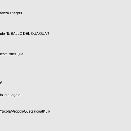
nza i negri"!
mente "IL BALLO DEL QUA QUA"!
esto stile! Qua:
e!
o in allegato!
icola/Propoli/Quetzalcoatl/[u]}