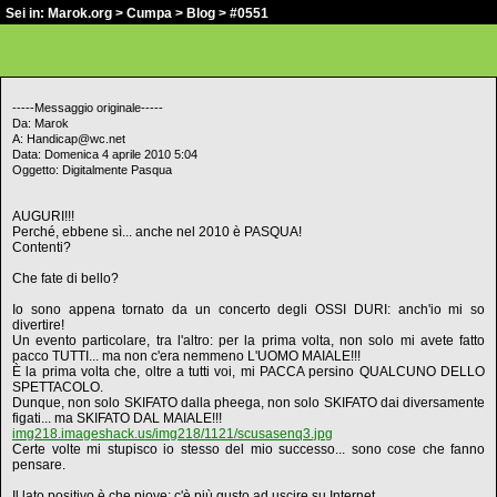
Sei in:
Marok.org
>
Cumpa
>
Blog
> #0551
-----Messaggio originale-----
Da: Marok
A: Handicap@wc.net
Data: Domenica 4 aprile 2010 5:04
Oggetto: Digitalmente Pasqua
AUGURI!!!
Perché, ebbene sì... anche nel 2010 è PASQUA!
Contenti?
Che fate di bello?
Io sono appena tornato da un concerto degli OSSI DURI: anch'io mi so
divertire!
Un evento particolare, tra l'altro: per la prima volta, non solo mi avete fatto
pacco TUTTI... ma non c'era nemmeno L'UOMO MAIALE!!!
È la prima volta che, oltre a tutti voi, mi PACCA persino QUALCUNO DELLO
SPETTACOLO.
Dunque, non solo SKIFATO dalla pheega, non solo SKIFATO dai diversamente
figati... ma SKIFATO DAL MAIALE!!!
img218.imageshack.us/img218/1121/scusasenq3.jpg
Certe volte mi stupisco io stesso del mio successo... sono cose che fanno
pensare.
Il lato positivo è che piove: c'è più gusto ad uscire su Internet.