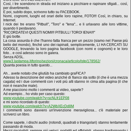
Così, i tre scendono in strada ed iniziano a picchiare e rapinare sfigati... così,
per divertimento.
E poi, subito dopo, scrivono tutto su FACEBOOK.
Nomi, cognomi, luoghi ed orari delle loro rapine, FOTO!!! Così, in chiaro, su
Internet.
I nick dei tre erano "Pitbull", "Toro" e "Iena"... e li urlavano alle loro vittime,
quando li pestavano.
"RICORDATEVI QUESTI NOMI!!! PITBULL! TORO! IENA!!!"
E giù botte.
La cosa assurda è che l'hanno fatta franca per un pezzo (siamo nel Paese più
bello del mondo), finché uno dei rapinati, semplicemente, LI HA CERCATI SU
GOOGLE, trovando la loro pagina facebook (con nomi e cognomi) e le loro
foto... e così adesso sono in galera.
Senza ADSL.
www3.lastampa.it/torino/sezioni/cronaca/articolo/lstp/178562/
Quanta poesia in tutto questo...
Ah... avete notato che gliutùb ha cambiato graFICA?
Adesso la descrizione del video anziché di fianco sta sotto (il che è una mezza
cagata) ed i due commenti con i voti più alti stanno in cima alla pagina (il che
non è neanche male).
A me piacciono molto i commenti ai video, sapete?
Ad esempio... ho visto per caso questo:
www.youtube.com/watch?v=scNLfr1EP08
e mi sono ricordato di questo:
www.youtube.com/watch?v=A2WbXEcDd8M
I commenti sono davvero un'invenzione meravigliosa... c'è materiale per
scriverci un libro.
Come sapete, i dischi audio (rotondi, quadrati o triangolari) stanno lentamente
passando di moda.
Mezzi riscrivibili, sempre più veloci, portatili ed affidabili, stanno trasformando i