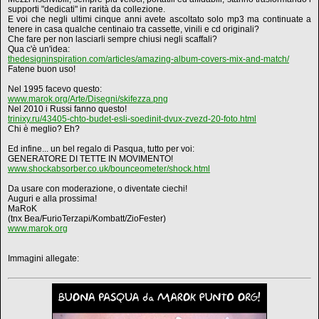
supporti "dedicati" in rarità da collezione.
E voi che negli ultimi cinque anni avete ascoltato solo mp3 ma continuate a
tenere in casa qualche centinaio tra cassette, vinili e cd originali?
Che fare per non lasciarli sempre chiusi negli scaffali?
Qua c'è un'idea:
thedesigninspiration.com/articles/amazing-album-covers-mix-and-match/
Fatene buon uso!
Nel 1995 facevo questo:
www.marok.org/Arte/Disegni/skifezza.png
Nel 2010 i Russi fanno questo!
trinixy.ru/43405-chto-budet-esli-soedinit-dvux-zvezd-20-foto.html
Chi è meglio? Eh?
Ed infine... un bel regalo di Pasqua, tutto per voi:
GENERATORE DI TETTE IN MOVIMENTO!
www.shockabsorber.co.uk/bounceometer/shock.html
Da usare con moderazione, o diventate ciechi!
Auguri e alla prossima!
MaRoK
(tnx Bea/FurioTerzapi/Kombatt/ZioFester)
www.marok.org
Immagini allegate: