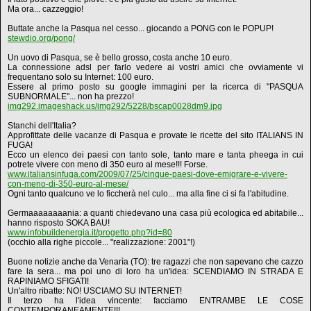
Ma ora... cazzeggio!
Buttate anche la Pasqua nel cesso... giocando a PONG con le POPUP!
stewdio.org/pong/
Un uovo di Pasqua, se è bello grosso, costa anche 10 euro.
La connessione adsl per farlo vedere ai vostri amici che ovviamente vi
frequentano solo su Internet: 100 euro.
Essere al primo posto su google immagini per la ricerca di "PASQUA
SUBNORMALE"... non ha prezzo!
img292.imageshack.us/img292/5228/bscap0028dm9.jpg
Stanchi dell'Italia?
Approfittate delle vacanze di Pasqua e provate le ricette del sito ITALIANS IN
FUGA!
Ecco un elenco dei paesi con tanto sole, tanto mare e tanta pheega in cui
potrete vivere con meno di 350 euro al mese!!! Forse.
www.italiansinfuga.com/2009/07/25/cinque-paesi-dove-emigrare-e-vivere-
con-meno-di-350-euro-al-mese/
Ogni tanto qualcuno ve lo ficcherà nel culo... ma alla fine ci si fa l'abitudine.
Germaaaaaaaania: a quanti chiedevano una casa più ecologica ed abitabile...
hanno risposto SOKA BAU!
www.infobuildenergia.it/progetto.php?id=80
(occhio alla righe piccole... "realizzazione: 2001"!)
Buone notizie anche da Venarìa (TO): tre ragazzi che non sapevano che cazzo
fare la sera... ma poi uno di loro ha un'idea: SCENDIAMO IN STRADA E
RAPINIAMO SFIGATI!
Un'altro ribatte: NO! USCIAMO SU INTERNET!
Il terzo ha l'idea vincente: facciamo ENTRAMBE LE COSE
CONTEMPORANEAMENTE!!!