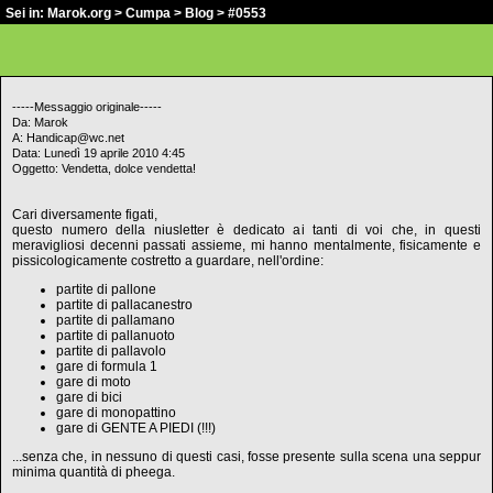
Sei in:
Marok.org
>
Cumpa
>
Blog
> #0553
-----Messaggio originale-----
Da: Marok
A: Handicap@wc.net
Data: Lunedì 19 aprile 2010 4:45
Oggetto: Vendetta, dolce vendetta!
Cari diversamente figati,
questo numero della niusletter è dedicato ai tanti di voi che, in questi
meravigliosi decenni passati assieme, mi hanno mentalmente, fisicamente e
pissicologicamente costretto a guardare, nell'ordine:
partite di pallone
partite di pallacanestro
partite di pallamano
partite di pallanuoto
partite di pallavolo
gare di formula 1
gare di moto
gare di bici
gare di monopattino
gare di GENTE A PIEDI (!!!)
...senza che, in nessuno di questi casi, fosse presente sulla scena una seppur
minima quantità di pheega.