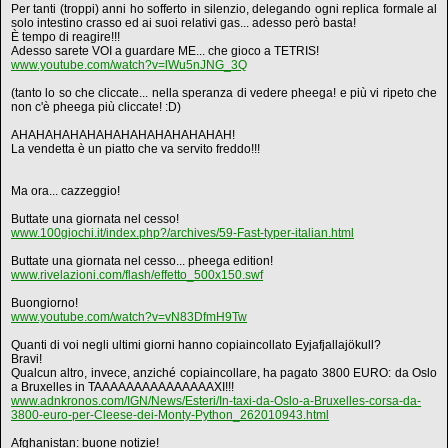
Per tanti (troppi) anni ho sofferto in silenzio, delegando ogni replica formale al
solo intestino crasso ed ai suoi relativi gas... adesso però basta!
È tempo di reagire!!!
Adesso sarete VOI a guardare ME... che gioco a TETRIS!
www.youtube.com/watch?v=lWu5nJNG_3Q
(tanto lo so che cliccate... nella speranza di vedere pheega! e più vi ripeto che
non c'è pheega più cliccate! :D)
AHAHAHAHAHAHAHAHAHAHAHAHAH!
La vendetta è un piatto che va servito freddo!!!
Ma ora... cazzeggio!
Buttate una giornata nel cesso!
www.100giochi.it/index.php?/archives/59-Fast-typer-italian.html
Buttate una giornata nel cesso... pheega edition!
www.rivelazioni.com/flash/effetto_500x150.swf
Buongiorno!
www.youtube.com/watch?v=vN83DfmH9Tw
Quanti di voi negli ultimi giorni hanno copiaincollato Eyjafjallajökull?
Bravi!
Qualcun altro, invece, anziché copiaincollare, ha pagato 3800 EURO: da Oslo
a Bruxelles in TAAAAAAAAAAAAAAAXI!!!
www.adnkronos.com/IGN/News/Esteri/In-taxi-da-Oslo-a-Bruxelles-corsa-da-
3800-euro-per-Cleese-dei-Monty-Python_262010943.html
Afghanistan: buone notizie!