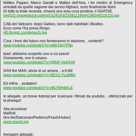
Matteo Pagani, Marco Garatti e Matteo dell'Aira, i tre medici di Emergency
arrestati da quelle sagome dei servizi Afghani, sono finalmente liberi.
Di tutta la triste vicenda, rimarrà una sola cosa positiva: il GOATSE.
img532.imageshack.us/img532/6163/25581116644198348216116.jpg
Città del Vaticano: dopo Galileo, sono stati riabilitati i Beatles.
Ecco come l'ha presa Ringo:
i40.tinypic.com/wguu5i.jpg
Cina: i treni del futuro non fermeranno in stazione... contenti?
www.youtube.com/watch?v=p9Ig19gYP9o
Ipad: abbiamo scoperto uno a cui piace!
Ovviamente, non è umano.
www.youtube.com/watch?v=Q9NP-AeKX40
DAN the MAN: storia di un amore... a 8 bit!
www.youtube.com/watch?v=SEVU-YLpM8A
Ed infine... aiutatelo!
www.youtube.com/watch?v=rMLFkHdbjLE
In allegato, un breve tutorial per scaricare i filmati da youtube... ottimizzato per
la pheega!
Alla prossima!
MaRoK
(tnx Ale/Daiconan/Federico/Frash/Huber)
www.marok.org
Immagini allegate: