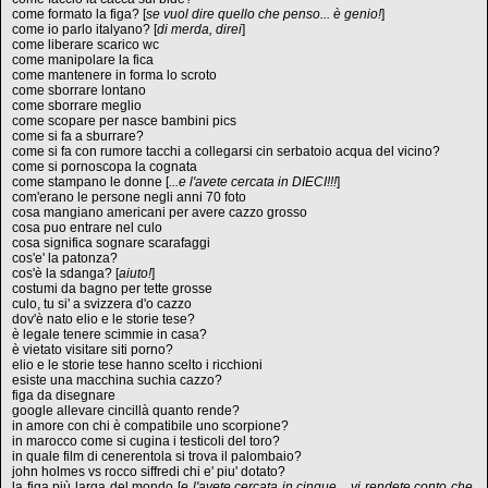
come formato la figa? [
se vuol dire quello che penso... è genio!
]
come io parlo italyano? [
di merda, direi
]
come liberare scarico wc
come manipolare la fica
come mantenere in forma lo scroto
come sborrare lontano
come sborrare meglio
come scopare per nasce bambini pics
come si fa a sburrare?
come si fa con rumore tacchi a collegarsi cin serbatoio acqua del vicino?
come si pornoscopa la cognata
come stampano le donne [
...e l'avete cercata in DIECI!!!
]
com'erano le persone negli anni 70 foto
cosa mangiano americani per avere cazzo grosso
cosa puo entrare nel culo
cosa significa sognare scarafaggi
cos'e' la patonza?
cos'è la sdanga? [
aiuto!
]
costumi da bagno per tette grosse
culo, tu si' a svizzera d'o cazzo
dov'è nato elio e le storie tese?
è legale tenere scimmie in casa?
è vietato visitare siti porno?
elio e le storie tese hanno scelto i ricchioni
esiste una macchina suchia cazzo?
figa da disegnare
google allevare cincillà quanto rende?
in amore con chi è compatibile uno scorpione?
in marocco come si cugina i testicoli del toro?
in quale film di cenerentola si trova il palombaio?
john holmes vs rocco siffredi chi e' piu' dotato?
la figa più larga del mondo [
e l'avete cercata in cinque... vi rendete conto che,