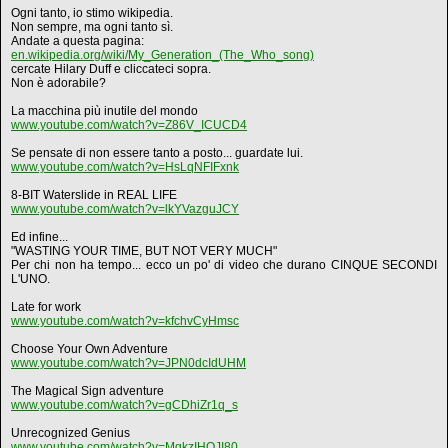
Ogni tanto, io stimo wikipedia.
Non sempre, ma ogni tanto sì.
Andate a questa pagina:
en.wikipedia.org/wiki/My_Generation_(The_Who_song)
cercate Hilary Duff e cliccateci sopra.
Non è adorabile?
La macchina più inutile del mondo
www.youtube.com/watch?v=Z86V_ICUCD4
Se pensate di non essere tanto a posto... guardate lui.
www.youtube.com/watch?v=HsLqNFIFxnk
8-BIT Waterslide in REAL LIFE
www.youtube.com/watch?v=lkYVazguJCY
Ed infine...
"WASTING YOUR TIME, BUT NOT VERY MUCH"
Per chi non ha tempo... ecco un po' di video che durano CINQUE SECONDI
L'UNO.
Late for work
www.youtube.com/watch?v=kfchvCyHmsc
Choose Your Own Adventure
www.youtube.com/watch?v=JPN0dcIdUHM
The Magical Sign adventure
www.youtube.com/watch?v=gCDhiZr1q_s
Unrecognized Genius
www.youtube.com/watch?v=MgkzIHOJI80