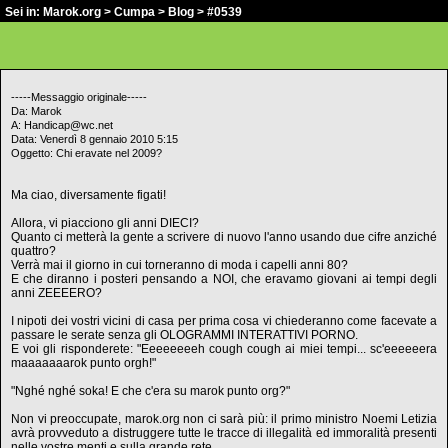
Sei in:
Marok.org
>
Cumpa
>
Blog
> #0539
-----Messaggio originale-----
Da: Marok
A: Handicap@wc.net
Data: Venerdì 8 gennaio 2010 5:15
Oggetto: Chi eravate nel 2009?
Ma ciao, diversamente figati!
Allora, vi piacciono gli anni DIECI?
Quanto ci metterà la gente a scrivere di nuovo l'anno usando due cifre anziché
quattro?
Verrà mai il giorno in cui torneranno di moda i capelli anni 80?
E che diranno i posteri pensando a NOI, che eravamo giovani ai tempi degli
anni ZEEEERO?
I nipoti dei vostri vicini di casa per prima cosa vi chiederanno come facevate a
passare le serate senza gli OLOGRAMMI INTERATTIVI PORNO.
E voi gli risponderete: "Eeeeeeeeh cough cough ai miei tempi... sc'eeeeeera
maaaaaaarok punto orgh!"
"Nghé nghé soka! E che c'era su marok punto org?"
Non vi preoccupate, marok.org non ci sarà più: il primo ministro Noemi Letizia
avrà provveduto a distruggere tutte le tracce di illegalità ed immoralità presenti
nelle vostre menti e sulla grande rete.