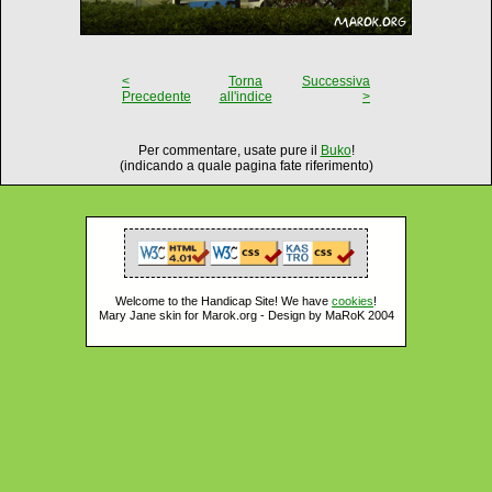
<
Torna
Successiva
Precedente
all'indice
>
Per commentare, usate pure il
Buko
!
(indicando a quale pagina fate riferimento)
Welcome to the Handicap Site! We have
cookies
!
Mary Jane skin for Marok.org - Design by MaRoK 2004