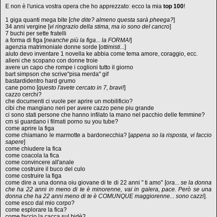
E non è l'unica vostra opera che ho apprezzato: ecco la mia
top 100
!
1 giga quanti mega bite [
che dite? almeno questa sarà pheega?
]
34 anni vergine [
vi ringrazio della stima, ma io sono del cancro
]
7 buchi per sette fratelli
a forma di figa [
neanche più la figa... la FORMA!
]
agenzia matrimoniale donne sorde [
ottimisti...
]
aiuto devo inventare 1 novella ke abbia come tema amore, coraggio, ecc.
alieni che scopano con donne troie
avere un capo che rompe i coglioni tutto il giorno
bart simpson che scrive"pisa merda" gif
bastardidentro hard grumo
cane porno [
questo l'avete cercato in 7, bravi!
]
cazzo cerchi?
che documenti ci vuole per aprire un mobilificio?
cibi che mangiano neri per avere cazzo pene piu grande
ci sono stati persone che hanno infilato la mano nel pacchio delle femmine?
cm si guardano i filmati porno su you tube?
come aprire la figa
come chiamano le marmotte a bardonecchia? [
appena so la risposta, vi faccio
sapere
]
come chiudere la fica
come coacola la fica
come convincere all'anale
come costruire il buco del culo
come costruire la figa
come dire a una donna oiu giovane di te di 22 anni " ti amo" [
ora... se la donna
che ha 22 anni in meno di te è minorenne, vai in galera, pace. Però se una
donna che ha 22 anni meno di te è COMUNQUE maggiorenne... sono cazzi
].
come esco dal mio corpo?
come esplorare la fica?
come faccio la cacca sul bidè?