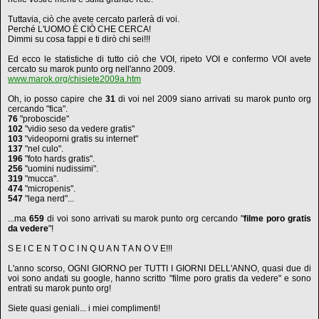
Tuttavia, ciò che avete cercato parlerà di voi.
Perché L'UOMO È CIÒ CHE CERCA!
Dimmi su cosa fappi e ti dirò chi sei!!!
Ed ecco le statistiche di tutto ciò che VOI, ripeto VOI e confermo VOI avete
cercato su marok punto org nell'anno 2009.
www.marok.org/chisiete2009a.htm
Oh, io posso capire che
31
di voi nel 2009 siano arrivati su marok punto org
cercando "fica".
76
"proboscide"
102
"vidio seso da vedere gratis"
103
"videoporni gratis su internet"
137
"nel culo".
196
"foto hards gratis".
256
"uomini nudissimi".
319
"mucca".
474
"micropenis".
547
"lega nerd"...
...ma
659
di voi sono arrivati su marok punto org cercando "
filme poro gratis
da vedere
"!
S E I C E N T O C I N Q U A N T A N O V E!!!
L'anno scorso, OGNI GIORNO per TUTTI I GIORNI DELL'ANNO, quasi due di
voi sono andati su google, hanno scritto "filme poro gratis da vedere" e sono
entrati su marok punto org!
Siete quasi geniali... i miei complimenti!