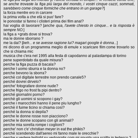
se anche trovaste la figa più larga del mondo, i vostri cinque cazzi, sommati,
sarebbero come cinque formiche che entrano in un garage?
]
la forza mentre ero in carcere
la prima volta a che età si puo' fare?
le ponostar si fanno i clisteri prima dei film anal?
hai voglia di lavorare? [
anche qua, l'avete chiesto in cinque... e la risposta è
sempre NO.
]
la figa a +grats dove si trova?
ma le donne sborrano ?
me la dai? [
beh... e se avesse ragione lui? magari google è donna...
]
mi dicono di un programma meglio di emule x scaricare film come trovarlo so
che si chiama mic
musica che c'era nel 1995 alla festa di capodanno al palastampa di torino
pene superdotato da quale misura?
perche la figa puzza di bacala?
perche l uomo sburra e la donna no?
perche bevono la sborra?
perchè col digitale terrestre non prendo canale5?
perché dovrei dirvelo?
perche' fotografare donne nude?
perche frigo no frost fa pipi dentro?
perché giornalini porno?
perchè gli uomini si scopono i gay?
perche i marocchini hanno il pene piu lungho?
perchè il fuime ticino si chiama così?
perché la donna si depila?
perche le donne rosse non piacciono?
perche le donne scopano con gli animali?
perche mia sorella rompe i coglioni?
perche' non c'e' christian meyer in eat the phikis?
perchè scendendo dall'aereo mi fanno male le orecchie?
perche x vedere twilight su vedogratis.com mi spunta una scritta in tedesco ?