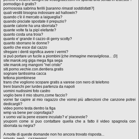
pornodigo è gratis?
pornososia sabrina ferilli [
saranno rimasti soddisfatti?
]
quali vestiti bisogna indossare ad hallowin?
quando c'è il mercato a laigueglia?
quando pisciate spostate il prepuzio?
quante calorie ha una sborrata?
quante volte fa la pipì elefante?
quanto costa una troia?
quanto e' grande il cazzo di gerry scotty?
quanto sborrano le donne?
quello che esce dal cazzo
sfregare i denti significa avere i vermi?
si può portare un fucile a piombini [
che immagine meravigliosa... :D
]
site:marok.org giga mega figa sega
site:marok.org mangoni "nel cristo"
siti.porno.vechie.con.dentiera.gratis
sognare tantissima cacca
tettona piombinese
trans che vogliono scopare gratis a varese con nero di telefono
treni bianchi per lurdes partenza da napoli
uomini nudissimi foto castro
voglio bere il mio sburro,come faccio?
vorrei far capire al mio ragazzo che vorrei più attenzioni che canzone potrei
dedicargli?
video porno testa dentro la figa
wmp va bene per coprofagia?
x uomo val la pene essere inculato? e' piacevole?
youporn come si puo contattare quella che a fatto il video spagnola con
sborrata su negra?
A molte di queste domande non ho ancora trovato risposta...
intanto, però... cazzeggio!