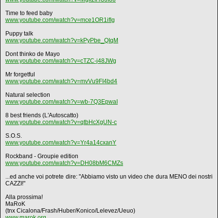
Time to feed baby
www.youtube.com/watch?v=mce1OR1ifIg
Puppy talk
www.youtube.com/watch?v=kPyPbe_QIqM
Dont thinko de Mayo
www.youtube.com/watch?v=cTZC-j48JWg
Mr forgetful
www.youtube.com/watch?v=mvVu9FI4bd4
Natural selection
www.youtube.com/watch?v=wb-7Q3EpwaI
8 best friends (L'Autoscatto)
www.youtube.com/watch?v=qtbHcXgUN-c
S.O.S.
www.youtube.com/watch?v=Yr4a14cxanY
Rockband - Groupie edition
www.youtube.com/watch?v=DH08bM6CMZs
...ed anche voi potrete dire: "Abbiamo visto un video che dura MENO dei nostri
CAZZI!"
Alla prossima!
MaRoK
(tnx Cicalona/Frash/Huber/Konico/Lelevez/Ueuo)
www.marok.org