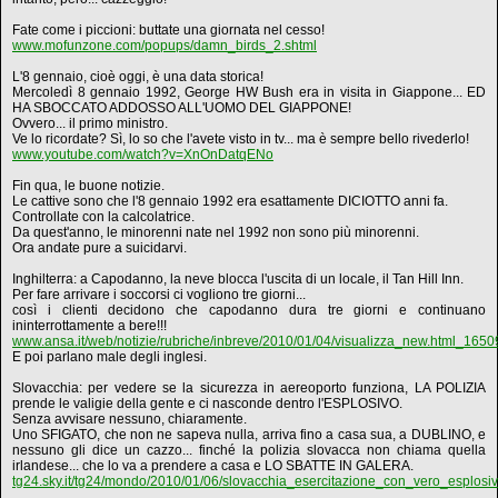
Fate come i piccioni: buttate una giornata nel cesso!
www.mofunzone.com/popups/damn_birds_2.shtml
L'8 gennaio, cioè oggi, è una data storica!
Mercoledì 8 gennaio 1992, George HW Bush era in visita in Giappone... ED
HA SBOCCATO ADDOSSO ALL'UOMO DEL GIAPPONE!
Ovvero... il primo ministro.
Ve lo ricordate? Sì, lo so che l'avete visto in tv... ma è sempre bello rivederlo!
www.youtube.com/watch?v=XnOnDatqENo
Fin qua, le buone notizie.
Le cattive sono che l'8 gennaio 1992 era esattamente DICIOTTO anni fa.
Controllate con la calcolatrice.
Da quest'anno, le minorenni nate nel 1992 non sono più minorenni.
Ora andate pure a suicidarvi.
Inghilterra: a Capodanno, la neve blocca l'uscita di un locale, il Tan Hill Inn.
Per fare arrivare i soccorsi ci vogliono tre giorni...
così i clienti decidono che capodanno dura tre giorni e continuano
ininterrottamente a bere!!!
www.ansa.it/web/notizie/rubriche/inbreve/2010/01/04/visualizza_new.html_165
E poi parlano male degli inglesi.
Slovacchia: per vedere se la sicurezza in aereoporto funziona, LA POLIZIA
prende le valigie della gente e ci nasconde dentro l'ESPLOSIVO.
Senza avvisare nessuno, chiaramente.
Uno SFIGATO, che non ne sapeva nulla, arriva fino a casa sua, a DUBLINO, e
nessuno gli dice un cazzo... finché la polizia slovacca non chiama quella
irlandese... che lo va a prendere a casa e LO SBATTE IN GALERA.
tg24.sky.it/tg24/mondo/2010/01/06/slovacchia_esercitazione_con_vero_esplosiv