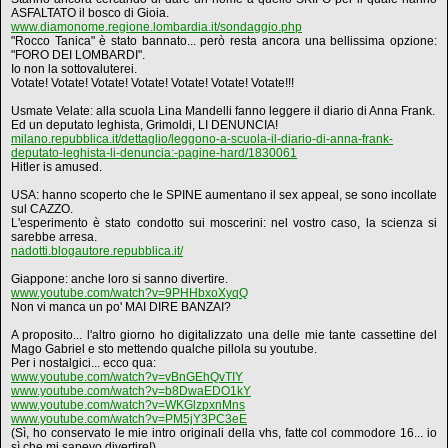
ASFALTATO il bosco di Gioia.
www.diamonome.regione.lombardia.it/sondaggio.php
"Rocco Tanica" è stato bannato... però resta ancora una bellissima opzione:
"FORO DEI LOMBARDI".
Io non la sottovaluterei.
Votate! Votate! Votate! Votate! Votate! Votate! Votate!!!
Usmate Velate: alla scuola Lina Mandelli fanno leggere il diario di Anna Frank.
Ed un deputato leghista, Grimoldi, LI DENUNCIA!
milano.repubblica.it/dettaglio/leggono-a-scuola-il-diario-di-anna-frank-
deputato-leghista-li-denuncia:-pagine-hard/1830061
Hitler is amused.
USA: hanno scoperto che le SPINE aumentano il sex appeal, se sono incollate
sul CAZZO.
L'esperimento è stato condotto sui moscerini: nel vostro caso, la scienza si
sarebbe arresa.
nadotti.blogautore.repubblica.it/
Giappone: anche loro si sanno divertire.
www.youtube.com/watch?v=9PHHbxoXyqQ
Non vi manca un po' MAI DIRE BANZAI?
A proposito... l'altro giorno ho digitalizzato una delle mie tante cassettine del
Mago Gabriel e sto mettendo qualche pillola su youtube.
Per i nostalgici... ecco qua:
www.youtube.com/watch?v=vBnGEhQvTIY
www.youtube.com/watch?v=b8DwaEDO1kY
www.youtube.com/watch?v=WKGlzpxnMns
www.youtube.com/watch?v=PM5jY3PC3eE
(Sì, ho conservato le mie intro originali della vhs, fatte col commodore 16... io
sì che mi sapevo divertire!).