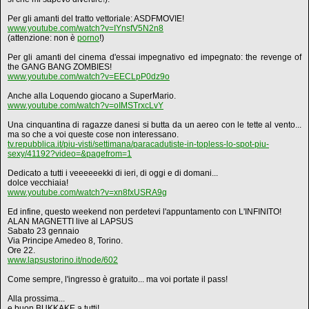
Per gli amanti del tratto vettoriale: ASDFMOVIE!
www.youtube.com/watch?v=IYnsfV5N2n8
(attenzione: non è
porno
!)
Per gli amanti del cinema d'essai impegnativo ed impegnato: the revenge of
the GANG BANG ZOMBIES!
www.youtube.com/watch?v=EECLpP0dz9o
Anche alla Loquendo giocano a SuperMario.
www.youtube.com/watch?v=oIMSTrxcLvY
Una cinquantina di ragazze danesi si butta da un aereo con le tette al vento...
ma so che a voi queste cose non interessano.
tv.repubblica.it/piu-visti/settimana/paracadutiste-in-topless-lo-spot-piu-
sexy/41192?video=&pagefrom=1
Dedicato a tutti i veeeeeekki di ieri, di oggi e di domani...
dolce vecchiaia!
www.youtube.com/watch?v=xn8fxUSRA9g
Ed infine, questo weekend non perdetevi l'appuntamento con L'INFINITO!
ALAN MAGNETTI live al LAPSUS
Sabato 23 gennaio
Via Principe Amedeo 8, Torino.
Ore 22.
www.lapsustorino.it/node/602
Come sempre, l'ingresso è gratuito... ma voi portate il pass!
Alla prossima...
e buon BUKKAKE a tutti!