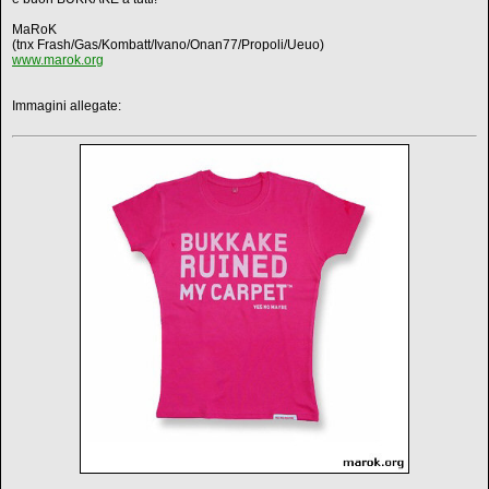
MaRoK
(tnx Frash/Gas/Kombatt/Ivano/Onan77/Propoli/Ueuo)
www.marok.org
Immagini allegate: