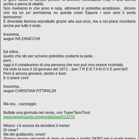
arzilla e piena di vitalità.
Non riveliamo in che anno è nata, altrimenti si potrebbe arrabbiare... dicono
che sia un po' permalosa su queste cose! Eppure i suoi anni li porta
benissimo!
È diventata famosa soprattutto grazie alla sua voce, ma a noi piace ricordarla
anche per tutto il resto.
Insomma...
auguri IVA ZANICCHI!
Ed infine...
quello che sto per scrivere potrebbe costarmi la pelle...
però...
oggi è il compleanno di una persona che non può non essere ricordata.
Ha visto la luce il 18 gennaio del 1971... ben T R E N T A N O V E anni fa!!!
Però è ancora giovane, dentro e fuori.
E ci piace così!
Insomma...
auguri CHRISTIAN FITTIPALDI!
Ma ora... cazzeggio.
Buttate una giornata nel cesso, con TuperTarioTros!
www.newgrounds.com/portal/view/522276
Milano: c'è ancora da decidere il nome!
Di cosa?
Ma del grattacielo, ovvio!
Stanno ancora cercando di dare un nome a quello SKIFO per il quale hanno