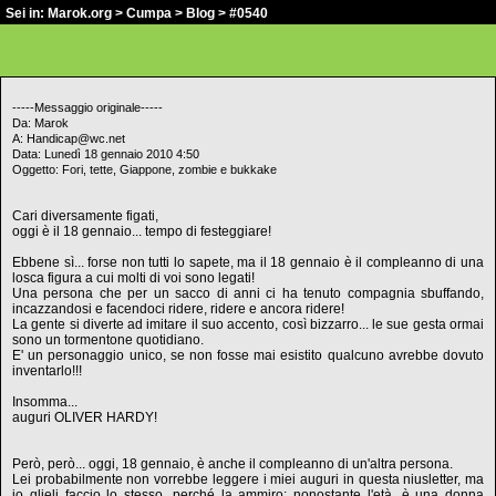
Sei in:
Marok.org
>
Cumpa
>
Blog
> #0540
-----Messaggio originale-----
Da: Marok
A: Handicap@wc.net
Data: Lunedì 18 gennaio 2010 4:50
Oggetto: Fori, tette, Giappone, zombie e bukkake
Cari diversamente figati,
oggi è il 18 gennaio... tempo di festeggiare!
Ebbene sì... forse non tutti lo sapete, ma il 18 gennaio è il compleanno di una
losca figura a cui molti di voi sono legati!
Una persona che per un sacco di anni ci ha tenuto compagnia sbuffando,
incazzandosi e facendoci ridere, ridere e ancora ridere!
La gente si diverte ad imitare il suo accento, così bizzarro... le sue gesta ormai
sono un tormentone quotidiano.
E' un personaggio unico, se non fosse mai esistito qualcuno avrebbe dovuto
inventarlo!!!
Insomma...
auguri OLIVER HARDY!
Però, però... oggi, 18 gennaio, è anche il compleanno di un'altra persona.
Lei probabilmente non vorrebbe leggere i miei auguri in questa niusletter, ma
io glieli faccio lo stesso, perché la ammiro: nonostante l'età, è una donna