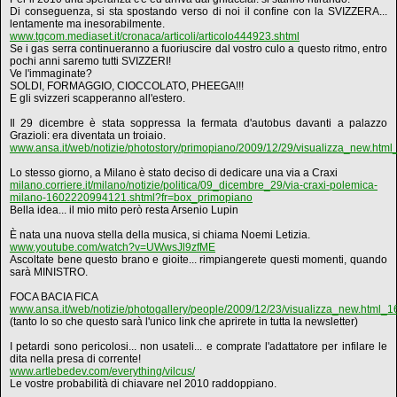
Di conseguenza, si sta spostando verso di noi il confine con la SVIZZERA...
lentamente ma inesorabilmente.
www.tgcom.mediaset.it/cronaca/articoli/articolo444923.shtml
Se i gas serra continueranno a fuoriuscire dal vostro culo a questo ritmo, entro
pochi anni saremo tutti SVIZZERI!
Ve l'immaginate?
SOLDI, FORMAGGIO, CIOCCOLATO, PHEEGA!!!
E gli svizzeri scapperanno all'estero.
Il 29 dicembre è stata soppressa la fermata d'autobus davanti a palazzo
Grazioli: era diventata un troiaio.
www.ansa.it/web/notizie/photostory/primopiano/2009/12/29/visualizza_new.htm
Lo stesso giorno, a Milano è stato deciso di dedicare una via a Craxi
milano.corriere.it/milano/notizie/politica/09_dicembre_29/via-craxi-polemica-
milano-1602220994121.shtml?fr=box_primopiano
Bella idea... il mio mito però resta Arsenio Lupin
È nata una nuova stella della musica, si chiama Noemi Letizia.
www.youtube.com/watch?v=UWwsJl9zfME
Ascoltate bene questo brano e gioite... rimpiangerete questi momenti, quando
sarà MINISTRO.
FOCA BACIA FICA
www.ansa.it/web/notizie/photogallery/people/2009/12/23/visualizza_new.html_
(tanto lo so che questo sarà l'unico link che aprirete in tutta la newsletter)
I petardi sono pericolosi... non usateli... e comprate l'adattatore per infilare le
dita nella presa di corrente!
www.artlebedev.com/everything/vilcus/
Le vostre probabilità di chiavare nel 2010 raddoppiano.