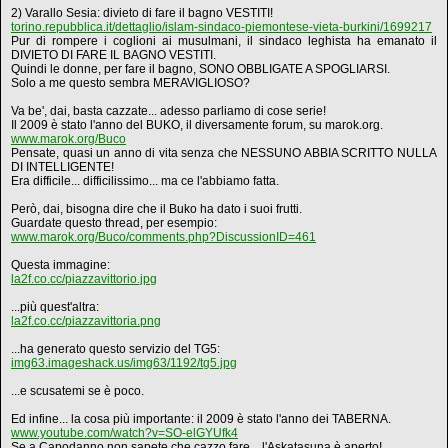
2) Varallo Sesia: divieto di fare il bagno VESTITI!
torino.repubblica.it/dettaglio/islam-sindaco-piemontese-vieta-burkini/1699217
Pur di rompere i coglioni ai musulmani, il sindaco leghista ha emanato il
DIVIETO DI FARE IL BAGNO VESTITI.
Quindi le donne, per fare il bagno, SONO OBBLIGATE A SPOGLIARSI.
Solo a me questo sembra MERAVIGLIOSO?
Va be', dai, basta cazzate... adesso parliamo di cose serie!
Il 2009 è stato l'anno del BUKO, il diversamente forum, su marok.org.
www.marok.org/Buco
Pensate, quasi un anno di vita senza che NESSUNO ABBIA SCRITTO NULLA
DI INTELLIGENTE!
Era difficile... difficilissimo... ma ce l'abbiamo fatta.
Però, dai, bisogna dire che il Buko ha dato i suoi frutti.
Guardate questo thread, per esempio:
www.marok.org/Buco/comments.php?DiscussionID=461
Questa immagine:
la2f.co.cc/piazzavittorio.jpg
...più quest'altra:
la2f.co.cc/piazzavittoria.png
...ha generato questo servizio del TG5:
img63.imageshack.us/img63/1192/tg5.jpg
...e scusatemi se è poco.
Ed infine... la cosa più importante: il 2009 è stato l'anno dei TABERNA.
www.youtube.com/watch?v=SO-elGYUfk4
Se a Capodanno non sapete che cazzo fare... l'Askatasuna è aperto!