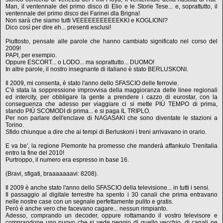
Man, il ventennale del primo disco di Elio e le Storie Tese... e, soprattutto, il
ventennale del primo disco dei Farinei dla Brigna!
Non sarà che siamo tutti VEEEEEEEEEEEKKI e KOGLIONI?
Dico così per dire eh... presenti esclusi!
Piuttosto, pensate alle parole che hanno cambiato significato nel corso del
2009!
PAPI, per esempio.
Oppure ESCORT... o LODO... ma soprattutto... DUOMO!
In altre parole, il nostro insegnante di italiano è stato BERLUSKONI.
Il 2009, mi consenta, è stato l'anno dello SFASCIO delle ferrovie.
C'è stata la soppressione improvvisa della maggioranza delle linee regionali
ed intercity, per obbligare la gente a prendere i cazzo di eurostar, con la
conseguenza che adesso per viaggiare ci si mette PIÙ TEMPO di prima,
stando PIÙ SCOMODI di prima... e si paga IL TRIPLO.
Per non parlare dell'enclave di NAGASAKI che sono diventate le stazioni a
Torino.
Sfido chiunque a dire che ai tempi di Berluskoni i treni arrivavano in orario.
E va be', la regione Piemonte ha promesso che manderà affankulo Trenitalia
entro la fine del 2010!
Purtroppo, il numero era espresso in base 16.
(Bravi, sfigati, braaaaaaavi: 8208).
Il 2009 è anche stato l'anno dello SFASCIO della televisione... in tutti i sensi.
Il passaggio al digitale terrestre ha spento i 30 canali che prima entravano
nelle nostre case con un segnale perfettamente pulito e gratis.
Però è anche vero che facevano cagare... nessun rimpianto.
Adesso, comprando un decoder, oppure rottamando il vostro televisore e
comprandone uno nuovo che si vede peggio di quello vecchio, di canali ne