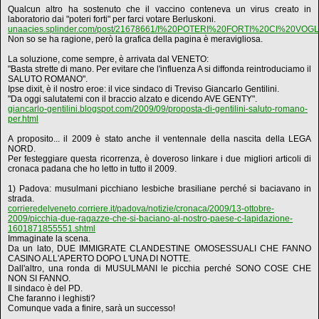
Qualcun altro ha sostenuto che il vaccino conteneva un virus creato in
laboratorio dai "poteri forti" per farci votare Berluskoni.
unaacies.splinder.com/post/21678661/I%20POTERI%20FORTI%20CI%20VO
Non so se ha ragione, però la grafica della pagina è meravigliosa.
La soluzione, come sempre, è arrivata dal VENETO:
"Basta strette di mano. Per evitare che l'influenza A si diffonda reintroduciamo il
SALUTO ROMANO".
Ipse dixit, è il nostro eroe: il vice sindaco di Treviso Giancarlo Gentilini.
"Da oggi salutatemi con il braccio alzato e dicendo AVE GENTY".
giancarlo-gentilini.blogspot.com/2009/09/proposta-di-gentilini-saluto-romano-
per.html
A proposito... il 2009 è stato anche il ventennale della nascita della LEGA
NORD.
Per festeggiare questa ricorrenza, è doveroso linkare i due migliori articoli di
cronaca padana che ho letto in tutto il 2009.
1) Padova: musulmani picchiano lesbiche brasiliane perché si baciavano in
strada.
corrieredelveneto.corriere.it/padova/notizie/cronaca/2009/13-ottobre-
2009/picchia-due-ragazze-che-si-baciano-al-nostro-paese-c-lapidazione-
1601871855551.shtml
Immaginate la scena.
Da un lato, DUE IMMIGRATE CLANDESTINE OMOSESSUALI CHE FANNO
CASINO ALL'APERTO DOPO L'UNA DI NOTTE.
Dall'altro, una ronda di MUSULMANI le picchia perché SONO COSE CHE
NON SI FANNO.
Il sindaco è del PD.
Che faranno i leghisti?
Comunque vada a finire, sarà un successo!