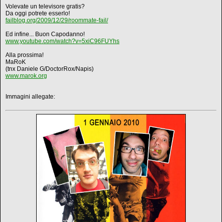
Volevate un televisore gratis?
Da oggi potrete esserlo!
failblog.org/2009/12/29/roommate-fail/
Ed infine... Buon Capodanno!
www.youtube.com/watch?v=5xiC96FUYhs
Alla prossima!
MaRoK
(tnx Daniele G/DoctorRox/Napis)
www.marok.org
Immagini allegate: