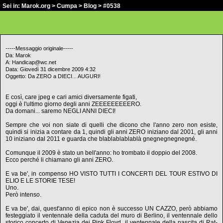
Sei in:
Marok.org
>
Cumpa
>
Blog
> #0538
-----Messaggio originale-----
Da: Marok
A: Handicap@wc.net
Data: Giovedì 31 dicembre 2009 4:32
Oggetto: Da ZERO a DIECI... AUGURI!
E così, care jpeg e cari amici diversamente figati,
oggi è l'ultimo giorno degli anni ZEEEEEEEEERO.
Da domani... saremo NEGLI ANNI DIECI!
Sempre che voi non siate di quelli che dicono che l'anno zero non esiste,
quindi si inizia a contare da 1, quindi gli anni ZERO iniziano dal 2001, gli anni
10 iniziano dal 2011 e guarda che blablablablablà gnegnegnegnegné.
Comunque il 2009 è stato un bell'anno: ho trombato il doppio del 2008.
Ecco perché li chiamano gli anni ZERO.
E va be', in compenso HO VISTO TUTTI I CONCERTI DEL TOUR ESTIVO DI
ELIO E LE STORIE TESE!
Uno.
Però intenso.
E va be', dai, quest'anno di epico non è successo UN CAZZO, però abbiamo
festeggiato il ventennale della caduta del muro di Berlino, il ventennale dello
storico concerto di Venezia dei Pink Floyd, il ventennale della nascita di Rat-