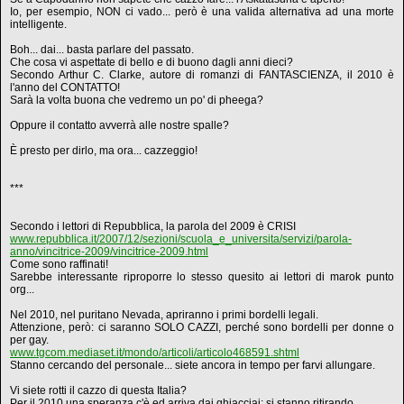
Io, per esempio, NON ci vado... però è una valida alternativa ad una morte
intelligente.
Boh... dai... basta parlare del passato.
Che cosa vi aspettate di bello e di buono dagli anni dieci?
Secondo Arthur C. Clarke, autore di romanzi di FANTASCIENZA, il 2010 è
l'anno del CONTATTO!
Sarà la volta buona che vedremo un po' di pheega?
Oppure il contatto avverrà alle nostre spalle?
È presto per dirlo, ma ora... cazzeggio!
***
Secondo i lettori di Repubblica, la parola del 2009 è CRISI
www.repubblica.it/2007/12/sezioni/scuola_e_universita/servizi/parola-
anno/vincitrice-2009/vincitrice-2009.html
Come sono raffinati!
Sarebbe interessante riproporre lo stesso quesito ai lettori di marok punto
org...
Nel 2010, nel puritano Nevada, apriranno i primi bordelli legali.
Attenzione, però: ci saranno SOLO CAZZI, perché sono bordelli per donne o
per gay.
www.tgcom.mediaset.it/mondo/articoli/articolo468591.shtml
Stanno cercando del personale... siete ancora in tempo per farvi allungare.
Vi siete rotti il cazzo di questa Italia?
Per il 2010 una speranza c'è ed arriva dai ghiacciai: si stanno ritirando.