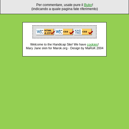
Per commentare, usate pure il
Buko
!
(indicando a quale pagina fate riferimento)
Welcome to the Handicap Site! We have
cookies
!
Mary Jane skin for Marok.org - Design by MaRoK 2004