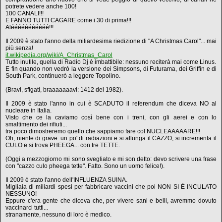
potrete vedere anche 100!
100 CANALI!!!
E FANNO TUTTI CAGARE come i 30 di prima!!!
Alééééééééééé!!!
Il 2009 è stato l'anno della miliardesima riedizione di "A Christmas Carol"... mai
più senza!
it.wikipedia.org/wiki/A_Christmas_Carol
Tutto inutile, quella di Radio Dj è imbattibile: nessuno reciterà mai come Linus.
E fin quando non vedrò la versione dei Simpsons, di Futurama, dei Griffin e di
South Park, continuerò a leggere Topolino.
(Bravi, sfigati, braaaaaaavi: 1412 del 1982).
Il 2009 è stato l'anno in cui è SCADUTO il referendum che diceva NO al
nucleare in Italia.
Visto che ce la caviamo così bene con i treni, con gli aerei e con lo
smaltimento dei rifiuti...
tra poco dimostreremo quello che sappiamo fare col NUCLEAAAAARE!!!
Oh, niente di grave: un po' di radiazioni e si allunga il CAZZO, si incrementa il
CULO e si trova PHEEGA... con tre TETTE.
(Oggi a mezzogiorno mi sono svegliato e mi son detto: devo scrivere una frase
con "cazzo culo pheega tette". Fatto. Sono un uomo felice!).
Il 2009 è stato l'anno dell'INFLUENZA SUINA.
Migliaia di miliardi spesi per fabbricare vaccini che poi NON SI È INCULATO
NESSUNO!
Eppure c'era gente che diceva che, per vivere sani e belli, avremmo dovuto
vaccinarci tutti...
stranamente, nessuno di loro è medico.