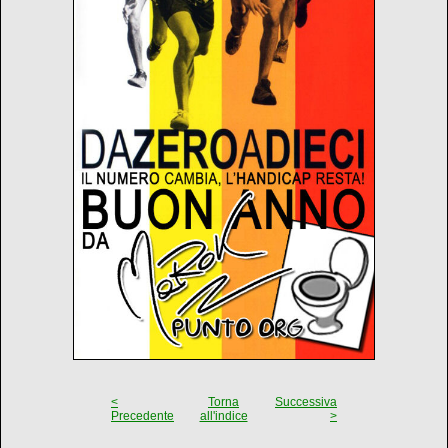
<
Torna
Successiva
Precedente
all'indice
>