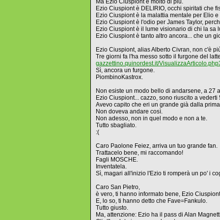
Ma Ezio Ciuspiont è molto di più.
Ezio Ciuspiont è DELIRIO, occhi spiritati che fi
Ezio Ciuspiont è la malattia mentale per Elio e
Ezio Ciuspiont è l'odio per James Taylor, per
Ezio Ciuspiont è il lume visionario di chi la sa
Ezio Ciuspiont è tanto altro ancora... che un gi
Ezio Ciuspiont, alias Alberto Civran, non c'è pi
Tre giorni fa l'ha messo sotto il furgone del lat
gazzettino.quinordest.it/VisualizzaArtico
Sì, ancora un furgone.
PiombinoKastrox.
Non esiste un modo bello di andarsene, a 27 ann
Ezio Ciuspiont... cazzo, sono riuscito a vederti
Avevo capito che eri un grande già dalla prima.
Non doveva andare così.
Non adesso, non in quel modo e non a te.
Tutto sbagliato.
:(
Caro Paolone Feiez, arriva un tuo grande fan.
Trattacelo bene, mi raccomando!
Fagli MOSCHE.
Inventatela.
Sì, magari all'inizio l'Ezio ti romperà un po' i c
Caro San Pietro,
è vero, ti hanno informato bene, Ezio Ciuspion
E, lo so, ti hanno detto che Fave=Fankulo.
Tutto giusto.
Ma, attenzione: Ezio ha il pass di Alan Magnetti