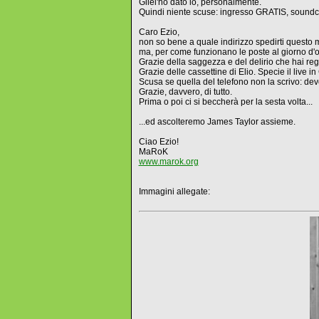
Gliel'ho dato io, personalmente.
Quindi niente scuse: ingresso GRATIS, soundc
Caro Ezio,
non so bene a quale indirizzo spedirti questo 
ma, per come funzionano le poste al giorno d'o
Grazie della saggezza e del delirio che hai reg
Grazie delle cassettine di Elio. Specie il live in
Scusa se quella del telefono non la scrivo: dev
Grazie, davvero, di tutto.
Prima o poi ci si beccherà per la sesta volta...
...ed ascolteremo James Taylor assieme.
Ciao Ezio!
MaRoK
www.marok.org
Immagini allegate: