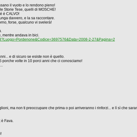
ssano il vuoto e lo rendono pieno!
 le Storie Tese, quelli di MOSCHE!
ché è CALVO!
 lunga davvero, e la sa raccontare.
orno, forse, qualcuno vi svelerà!
ù.
te, mentre andava in bici.
lo.php3?Luogo=Pordenone&Codice=3697576&Data=2008-2-27&Pagina=2
i... e di sicuro se esiste non è quello.
 5 porche volte in 10 porci anni che ci conosciamo!
..
oglioni, ma non ti preoccupare che prima o poi arriveranno i rinforzi... e lì sì che sar
t è Fava.
!