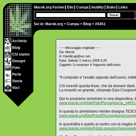
Marok.org
Farinei
Elio
Cumpa
Inutility
Buko
Links
Sei in:
Marok.org
>
Cumpa
>
Blog
> #0451
Archivio
Blog
-----Messaggio originale-----
Da: Marok
Chi siamo
A: Handicap@wc.net
Data: Sabato 1 marzo 2008 6:25
Disegni
Oggetto: Il computer è l'opposto dell'uomo
Foto
Perle
"Il computer e' l'esatto opposto dell'uomo, infatt
Storie
Chi inventò questa frase, che da domani starà
Voci
La inventò un grande, chiamato Ezio Ciuspiont
Qui lo possiamo ammirare in una diapositiva, è i
www.marok.org/Arte/Foto/Porcia/porcia_s4651
In questa lo ammiriamo mentre disegna TESCHI 
www.marok.org/Elio/Foto/05conegliano/coneg
In quest'altra è quello al centro con la magli
www.marok.org/Arte/Foto/Lospaziocherompe/