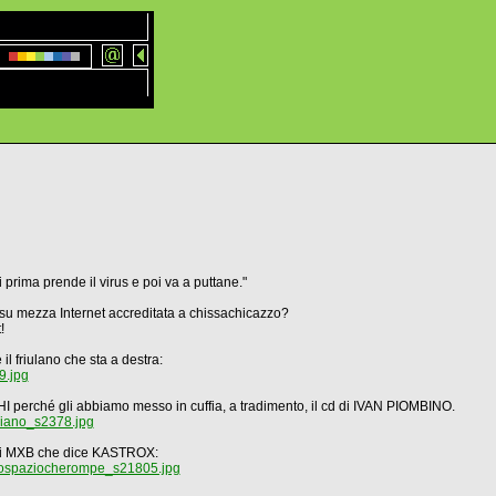
i prima prende il virus e poi va a puttane."
 su mezza Internet accreditata a chissachicazzo?
!
l friulano che sta a destra:
9.jpg
perché gli abbiamo messo in cuffia, a tradimento, il cd di IVAN PIOMBINO.
liano_s2378.jpg
a di MXB che dice KASTROX:
lospaziocherompe_s21805.jpg