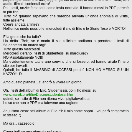
audio, filmati, contenuti extra!
Poi i testi, anziché metterli come testo normale, li hanno messi in PDF, perché
fa più fico.
Tutto ciò quando sapevano che sarebbe arrivata un'onda anomala di visite,
tutte assieme.
Com'è andata a finire?
Nell'unico modo possibile: mercoledì il sito di Elio e le Storie Tese è MORTO!
E la gente che ha fatto?
Ha detto: "Beh, se è morto il sito ufficiale andiamo a prendere i testi di
Studentessi da marok.org!"
Tutto questo mercoledì.
Mercoledì c'erano i testi di Studentessi su marok.org?
NO! Assolutamente NO!!!
Ma evidentemente tutti erano convinti che ci fossero, ed hanno girato l'intero
sito per trovarli.
Quindi, ho fatto il MASSIMO di ACCESSI perché NON HO MESSO SU UN
KAZZO!!! :D
Amo questo pianeta... ci andrò a vivere un giorno.
Oh, i testi dell'album di Elio, Studentessi, poi li ho messi su:
www.marok.org/Elio/Discog/studentessi.htm
quindi, se il sito di Elio non ritorna vivo, pigliateveli da lì.
Lo so che non è PDF, ma fatevene una ragione.
Ah, ultima cosa: nell'album di Elio c'è il mio nome sopra... voi però compratelo
lo stesso! :)
Ma ora... cazzeggio!
Come buttare una giornata nel cesso