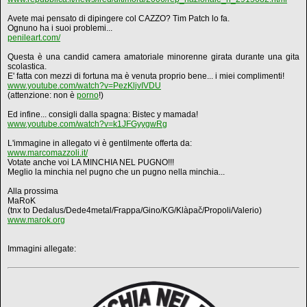
Avete mai pensato di dipingere col CAZZO? Tim Patch lo fa.
Ognuno ha i suoi problemi...
penileart.com/
Questa è una candid camera amatoriale minorenne girata durante una gita
scolastica.
E' fatta con mezzi di fortuna ma è venuta proprio bene... i miei complimenti!
www.youtube.com/watch?v=PezKljvIVDU
(attenzione: non è
porno
!)
Ed infine... consigli dalla spagna: Bistec y mamada!
www.youtube.com/watch?v=k1JFGyygwRg
L'immagine in allegato vi è gentilmente offerta da:
www.marcomazzoli.it/
Votate anche voi LA MINCHIA NEL PUGNO!!!
Meglio la minchia nel pugno che un pugno nella minchia...
Alla prossima
MaRoK
(tnx to Dedalus/Dede4metal/Frappa/Gino/KG/Klàpač/Propoli/Valerio)
www.marok.org
Immagini allegate: