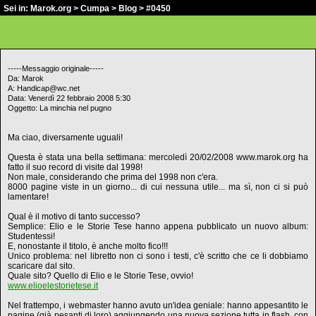
Sei in:
Marok.org
>
Cumpa
>
Blog
> #0450
-----Messaggio originale-----
Da: Marok
A: Handicap@wc.net
Data: Venerdì 22 febbraio 2008 5:30
Oggetto: La minchia nel pugno
Ma ciao, diversamente uguali!
Questa è stata una bella settimana: mercoledì 20/02/2008 www.marok.org ha
fatto il suo record di visite dal 1998!
Non male, considerando che prima del 1998 non c'era.
8000 pagine viste in un giorno... di cui nessuna utile... ma sì, non ci si può
lamentare!
Qual è il motivo di tanto successo?
Semplice: Elio e le Storie Tese hanno appena pubblicato un nuovo album:
Studentessi!
E, nonostante il titolo, è anche molto fico!!!
Unico problema: nel libretto non ci sono i testi, c'è scritto che ce li dobbiamo
scaricare dal sito.
Quale sito? Quello di Elio e le Storie Tese, ovvio!
www.elioelestorietese.it
Nel frattempo, i webmaster hanno avuto un'idea geniale: hanno appesantito le
pagine (già pesanti di loro) aggiungendo una nuova sezione tutta in flash, con