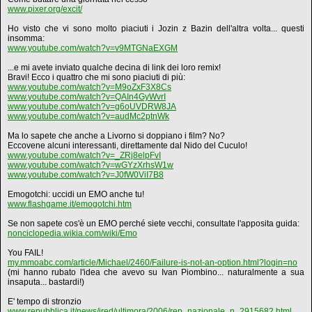
www.pixer.org/excit/
Ho visto che vi sono molto piaciuti i Jozin z Bazin dell'altra volta... questi
insomma:
www.youtube.com/watch?v=v9MTGNaEXGM
...e mi avete inviato qualche decina di link dei loro remix!
Bravi! Ecco i quattro che mi sono piaciuti di più:
www.youtube.com/watch?v=M9oZxF3X8Cs
www.youtube.com/watch?v=QAIn4GyWvrI
www.youtube.com/watch?v=g6oUVDRW8JA
www.youtube.com/watch?v=audMc2ptnWk
Ma lo sapete che anche a Livorno si doppiano i film? No?
Eccovene alcuni interessanti, direttamente dal Nido del Cuculo!
www.youtube.com/watch?v=_ZRj8elpFvI
www.youtube.com/watch?v=wGYzXrhsW1w
www.youtube.com/watch?v=J0fW0ViI7B8
Emogotchi: uccidi un EMO anche tu!
www.flashgame.it/emogotchi.htm
Se non sapete cos'è un EMO perché siete vecchi, consultate l'apposita guida:
nonciclopedia.wikia.com/wiki/Emo
You FAIL!
my.mmoabc.com/article/Michael/2460/Failure-is-not-an-option.html?login=no
(mi hanno rubato l'idea che avevo su Ivan Piombino... naturalmente a sua
insaputa... bastardi!)
E' tempo di stronzio
www.repubblica.it/news/ired/ultimora/2006/rep_nazionale_n_2915682.html