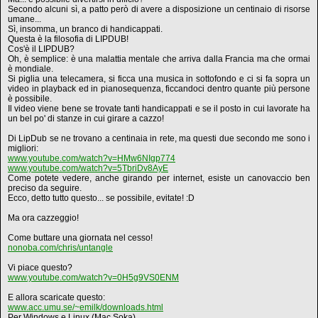
Secondo alcuni sì, a patto però di avere a disposizione un centinaio di risorse
umane...
Sì, insomma, un branco di handicappati.
Questa è la filosofia di LIPDUB!
Cos'è il LIPDUB?
Oh, è semplice: è una malattia mentale che arriva dalla Francia ma che ormai
è mondiale.
Si piglia una telecamera, si ficca una musica in sottofondo e ci si fa sopra un
video in playback ed in pianosequenza, ficcandoci dentro quante più persone
è possibile.
Il video viene bene se trovate tanti handicappati e se il posto in cui lavorate ha
un bel po' di stanze in cui girare a cazzo!
Di LipDub se ne trovano a centinaia in rete, ma questi due secondo me sono i
migliori:
www.youtube.com/watch?v=HMw6NIgp774
www.youtube.com/watch?v=5TbriDv8AyE
Come potete vedere, anche girando per internet, esiste un canovaccio ben
preciso da seguire.
Ecco, detto tutto questo... se possibile, evitate! :D
Ma ora cazzeggio!
Come buttare una giornata nel cesso!
nonoba.com/chris/untangle
Vi piace questo?
www.youtube.com/watch?v=0H5g9VS0ENM
E allora scaricate questo:
www.acc.umu.se/~emilk/downloads.html
Per Windows e Linux (Mac Soka)