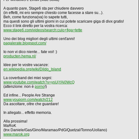
A quanto pare, Stage6 sta per chiudere davvero
(in effetti, mi ero sempre chiesto come facesse a stare su...).
Beh, come funziona(va) lo sapete tutti,
ma questi sono gli ultimi giorni in cui potete scaricare giga di divx gratis!
Ecco il link diretto per la vostra ricerca:
www.stage6.com/videos/search:culo+figa+tette
Uno dei blog migliori degli ultimi cent'anni!
pagalerate.blogspot.com/
Io non vi dico niente... fate voi! :)
producten.hema.nl/
Idee per le vostre vacanze:
en.wikipedia.org/wiki/Dildo_Island
La coverband dei miei sogni:
www.youtube.com/watch?v=ysUjYAi0WcQ
(attenzione: non è
porno
!)
Ed infine... People Are Strange
www.youporn.com/watch/212
Da ascoltare, oltre che guardare!
In allegato... effetto memoria.
Alla prossima!
MaRoK
(tnx Daniele/Gas/Gino/Maramao/PdG/Quetzal/Tonno/Uollano)
www.marok.org