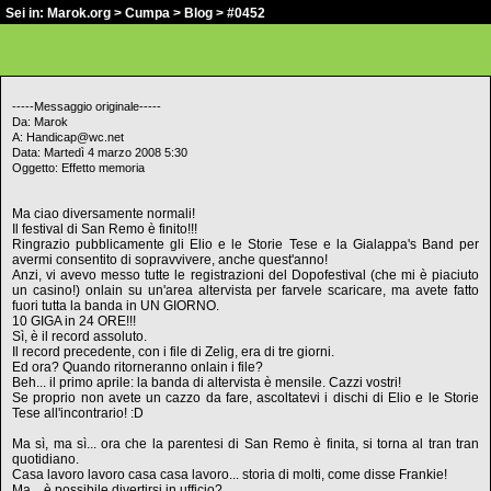
Sei in:
Marok.org
>
Cumpa
>
Blog
> #0452
-----Messaggio originale-----
Da: Marok
A: Handicap@wc.net
Data: Martedì 4 marzo 2008 5:30
Oggetto: Effetto memoria
Ma ciao diversamente normali!
Il festival di San Remo è finito!!!
Ringrazio pubblicamente gli Elio e le Storie Tese e la Gialappa's Band per
avermi consentito di sopravvivere, anche quest'anno!
Anzi, vi avevo messo tutte le registrazioni del Dopofestival (che mi è piaciuto
un casino!) onlain su un'area altervista per farvele scaricare, ma avete fatto
fuori tutta la banda in UN GIORNO.
10 GIGA in 24 ORE!!!
Sì, è il record assoluto.
Il record precedente, con i file di Zelig, era di tre giorni.
Ed ora? Quando ritorneranno onlain i file?
Beh... il primo aprile: la banda di altervista è mensile. Cazzi vostri!
Se proprio non avete un cazzo da fare, ascoltatevi i dischi di Elio e le Storie
Tese all'incontrario! :D
Ma sì, ma sì... ora che la parentesi di San Remo è finita, si torna al tran tran
quotidiano.
Casa lavoro lavoro casa casa lavoro... storia di molti, come disse Frankie!
Ma... è possibile divertirsi in ufficio?