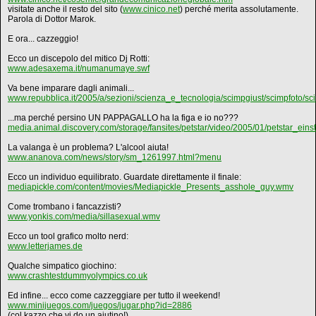
visitate anche il resto del sito (
www.cinico.net
) perché merita assolutamente.
Parola di Dottor Marok.
E ora... cazzeggio!
Ecco un discepolo del mitico Dj Rotti:
www.adesaxema.it/numanumaye.swf
Va bene imparare dagli animali...
www.repubblica.it/2005/a/sezioni/scienza_e_tecnologia/scimpgiust/scimpfoto/sc
...ma perché persino UN PAPPAGALLO ha la figa e io no???
media.animal.discovery.com/storage/fansites/petstar/video/2005/01/petstar_einst
La valanga è un problema? L'alcool aiuta!
www.ananova.com/news/story/sm_1261997.html?menu
Ecco un individuo equilibrato. Guardate direttamente il finale:
mediapickle.com/content/movies/Mediapickle_Presents_asshole_guy.wmv
Come trombano i fancazzisti?
www.yonkis.com/media/sillasexual.wmv
Ecco un tool grafico molto nerd:
www.letterjames.de
Qualche simpatico giochino:
www.crashtestdummyolympics.co.uk
Ed infine... ecco come cazzeggiare per tutto il weekend!
www.minijuegos.com/juegos/jugar.php?id=2886
(col kazzo che vi do un aiutino!)