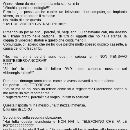
Questo viene da me, entra nella mia stanza, e fa:
"Minchia quanta tecnologia!!!"
E va be', lo posso anche capire: un televisore, due computer, un impianto
stereo, un cd recorder, il minidisc...
No. Nulla di tutto questo.
"HAI DUE VIDEOREGISTRATORI!!!!!!!!!!"
Rimango un po' allibito... perché, sì, negli anni 80 costavano cari, ma adesso
te li tirano dietro nelle patatine... di tutti gli oggetti che ho nella stanza, la
coppia di videoregistratori è quello che costa meno!!!
Comunque, gli spiego che ne ho due perché molto spesso duplico cassette, a
causa dei ghiotti scambi.
"No, ma non è perché sono due... - spiega lui - NON PENSAVO
ESISTESSERO ANCORA!!!"
"???"
"Sì, be', io ho solo il lettore DVD... non conosco nessuno col
videoregistratore!!!"
Per un po' rimango ammutolito, come se avessi davanti a me un alieno.
Poi penso... un LETTORE dvd...
"Scusa ma se hai solo un lettore come fai a registrare? Piacerebbe anche a
me avere un dvd recorder ma..."
"Registrare??? E perché? Se voglio un film lo scarico!"
Questa risposta mi ha messo una tristezza immensa.
È lui uno di LORO.
Sorvolando sulla seconda obiezione:
"Hai tutta questa tecnologia e NON HAI IL TELEFONINO CHE FA LE
FOTO??????????"
per la quale ho già il "fankulo" in auto-reply, gli faccio vedere alla buona come