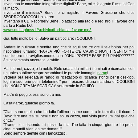
Inventano le macchine fotografiche digitali? Bene, mi ci fotografo l'uccello! Con
la macro.
Inventano il minidisc? Bene, io ci registro il Favone Grassone che dice
SBORROOOOOOOH in stereo.
Inventano il CD Recorder? Bene, lo attacco alla radio e registro il Favone che
parla a Radio DJ:
www.southaphoss.it/Archivio/dj_chiama_favone.mp3
Già, tutto molto bello. Salvo un particolare: i COGLIONI.
Andare in pullman e sentire uno che fa squillare tre ore il telefonino per poi
rispondere urlando: "PARLA PIÙ FORTE C'È CASINO NON TI SENTO!!!" e
concludere meravigliosamente con: "OHU, POTETE FARE PIÙ PIANO?????",
è tuttosommato ancora tollerabile.
Ma Internet, cazzo, è la nobile Rete creata da militari illuminati e ricercatori con
un unico sublime scopo: scambiarsi le proprie immagini
porno
!
Vederla ora relegata al rango di ricettacolo di "scarica sfondi per il desktop,
loghi e suonerie per il telefonino!" per il piacere di una mandria di COGLIONI
che NON CREA MA SCARICA è veramente lo SCHIFO.
Ma c'è di peggio: essi sono tra noi.
CasaMarok, qualche giorno fa.
"Ciao, sono quello che ha fatto l'ultimo esame con te a informatica, ti ricordi?
Devo fare una tesi su html e non so un cazzo, mai visto prima, mi dai qualche
dritta?"
"Tranquillo - rispondo - ti passo la mia, l'ho fatta in cinque giorni e ho preso
cinque punti! Vieni da me domani!"
Sono sempre gentile con i fancazzisti.