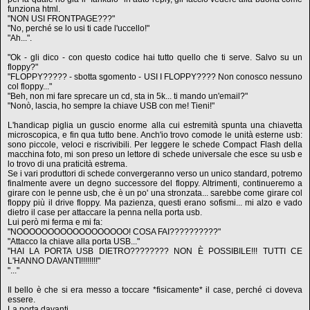
funziona html.
"NON USI FRONTPAGE???"
"No, perché se lo usi ti cade l'uccello!"
"Ah...".
"Ok - gli dico - con questo codice hai tutto quello che ti serve. Salvo su un
floppy?"
"FLOPPY????? - sbotta sgomento - USI I FLOPPY???? Non conosco nessuno
col floppy..."
"Beh, non mi fare sprecare un cd, sta in 5k... ti mando un'email?"
"Nonò, lascia, ho sempre la chiave USB con me! Tieni!"
L'handicap piglia un guscio enorme alla cui estremità spunta una chiavetta
microscopica, e fin qua tutto bene. Anch'io trovo comode le unità esterne usb:
sono piccole, veloci e riscrivibili. Per leggere le schede Compact Flash della
macchina foto, mi son preso un lettore di schede universale che esce su usb e
lo trovo di una praticità estrema.
Se i vari produttori di schede convergeranno verso un unico standard, potremo
finalmente avere un degno successore del floppy. Altrimenti, continueremo a
girare con le penne usb, che è un po' una stronzata... sarebbe come girare col
floppy più il drive floppy. Ma pazienza, questi erano sofismi... mi alzo e vado
dietro il case per attaccare la penna nella porta usb.
Lui però mi ferma e mi fa:
"NOOOOOOOOOOOOOOOOOO! COSA FAI??????????"
"Attacco la chiave alla porta USB..."
"HAI LA PORTA USB DIETRO???????? NON È POSSIBILE!!! TUTTI CE
L'HANNO DAVANTI!!!!!!!!"
"..."
Il bello è che si era messo a toccare *fisicamente* il case, perché ci doveva
essere.
La porta davanti.