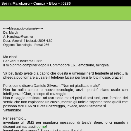
Sei in:
Marok.org
>
Cumpa
>
Blog
> #0286
-----Messaggio originale-----
Da: Marok
A: Handicap@wc.net
Data: Venerdì 4 febbraio 2005 4:30
Oggetto: Tecnologia - l'email 286
Ma ciao!
Benvenuti nell'email 286!
Il mio primo computer dopo il Commodore 16... emozione, minghia.
Va be', tanto avete già capito che questa è un'email nerd tendente al retrò... la
pheega può tornare a usare il telefono fucsia per farsi le foto mosse, grazie!
Però, come diceva Daniele Silvestri: "Non mi giudicate male!"
Non ho nulla contro le nuove tecnologie, anzi... purché siano usate con
intelligenza! Cioè, a scopo di cazzeggio.
Non è saggio destinare ad uso serio mezzi privi di test seri, con fornitori dei
servizi che non capiscono un cazzo, mentre gli unici a saperne sono quelli che
possono fare DANNO! Per il cazzeggio, invece, assolutamente sì.
Vaffankulo!
Per esempio...
inventano gli SMS per mandarci messaggi di testo? Bene, io ci mando i
disegni animati ascii
porno
!
Inventano gli scanner? Bene, mi ci scanno il culo!