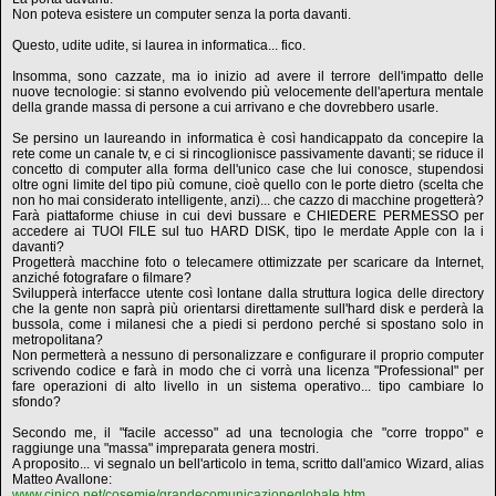
Non poteva esistere un computer senza la porta davanti.
Questo, udite udite, si laurea in informatica... fico.
Insomma, sono cazzate, ma io inizio ad avere il terrore dell'impatto delle
nuove tecnologie: si stanno evolvendo più velocemente dell'apertura mentale
della grande massa di persone a cui arrivano e che dovrebbero usarle.
Se persino un laureando in informatica è così handicappato da concepire la
rete come un canale tv, e ci si rincoglionisce passivamente davanti; se riduce il
concetto di computer alla forma dell'unico case che lui conosce, stupendosi
oltre ogni limite del tipo più comune, cioè quello con le porte dietro (scelta che
non ho mai considerato intelligente, anzi)... che cazzo di macchine progetterà?
Farà piattaforme chiuse in cui devi bussare e CHIEDERE PERMESSO per
accedere ai TUOI FILE sul tuo HARD DISK, tipo le merdate Apple con la i
davanti?
Progetterà macchine foto o telecamere ottimizzate per scaricare da Internet,
anziché fotografare o filmare?
Svilupperà interfacce utente così lontane dalla struttura logica delle directory
che la gente non saprà più orientarsi direttamente sull'hard disk e perderà la
bussola, come i milanesi che a piedi si perdono perché si spostano solo in
metropolitana?
Non permetterà a nessuno di personalizzare e configurare il proprio computer
scrivendo codice e farà in modo che ci vorrà una licenza "Professional" per
fare operazioni di alto livello in un sistema operativo... tipo cambiare lo
sfondo?
Secondo me, il "facile accesso" ad una tecnologia che "corre troppo" e
raggiunge una "massa" impreparata genera mostri.
A proposito... vi segnalo un bell'articolo in tema, scritto dall'amico Wizard, alias
Matteo Avallone:
www.cinico.net/cosemie/grandecomunicazioneglobale.htm