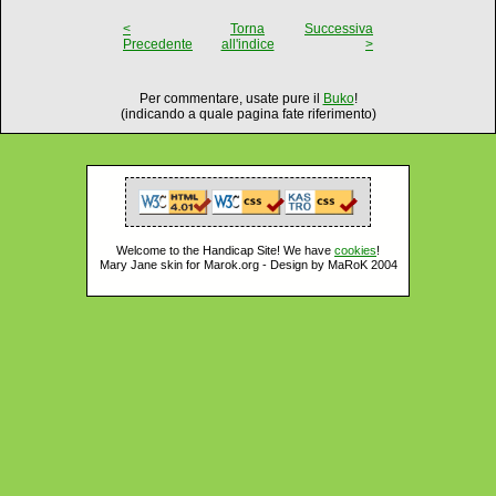
<
Torna
Successiva
Precedente
all'indice
>
Per commentare, usate pure il
Buko
!
(indicando a quale pagina fate riferimento)
Welcome to the Handicap Site! We have
cookies
!
Mary Jane skin for Marok.org - Design by MaRoK 2004