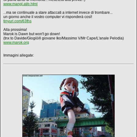
www.mangl.at/p.html
...ma se continuate a stare attaccati a internet invece di trombare...
un giorno anche il vostro computer vi risponderà così!
tinyurl.com/63fhs
Alla prossima!
Marok is Dawn but won't go down!
(tnx to Davide/Giogiò/il giovane Iko/Massimo V/Mr Cape/L'anale Pelodia)
www.marok.org
Immagini allegate: