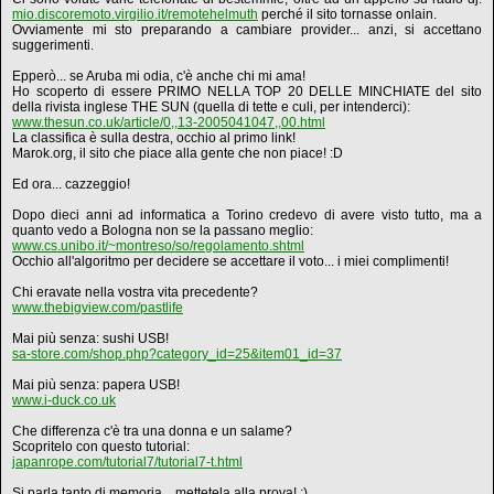
mio.discoremoto.virgilio.it/remotehelmuth
perché il sito tornasse onlain.
Ovviamente mi sto preparando a cambiare provider... anzi, si accettano
suggerimenti.
Epperò... se Aruba mi odia, c'è anche chi mi ama!
Ho scoperto di essere PRIMO NELLA TOP 20 DELLE MINCHIATE del sito
della rivista inglese THE SUN (quella di tette e culi, per intenderci):
www.thesun.co.uk/article/0,,13-2005041047,,00.html
La classifica è sulla destra, occhio al primo link!
Marok.org, il sito che piace alla gente che non piace! :D
Ed ora... cazzeggio!
Dopo dieci anni ad informatica a Torino credevo di avere visto tutto, ma a
quanto vedo a Bologna non se la passano meglio:
www.cs.unibo.it/~montreso/so/regolamento.shtml
Occhio all'algoritmo per decidere se accettare il voto... i miei complimenti!
Chi eravate nella vostra vita precedente?
www.thebigview.com/pastlife
Mai più senza: sushi USB!
sa-store.com/shop.php?category_id=25&item01_id=37
Mai più senza: papera USB!
www.i-duck.co.uk
Che differenza c'è tra una donna e un salame?
Scopritelo con questo tutorial:
japanrope.com/tutorial7/tutorial7-t.html
Si parla tanto di memoria... mettetela alla prova! :)