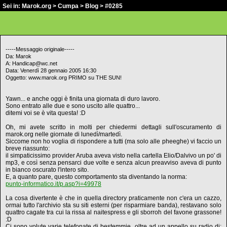
Sei in:
Marok.org
>
Cumpa
>
Blog
> #0285
-----Messaggio originale-----
Da: Marok
A: Handicap@wc.net
Data: Venerdì 28 gennaio 2005 16:30
Oggetto: www.marok.org PRIMO su THE SUN!
Yawn... e anche oggi è finita una giornata di duro lavoro.
Sono entrato alle due e sono uscito alle quattro...
ditemi voi se è vita questa! :D
Oh, mi avete scritto in molti per chiedermi dettagli sull'oscuramento di
marok.org nelle giornate di lunedì/martedì.
Siccome non ho voglia di rispondere a tutti (ma solo alle pheeghe) vi faccio un
breve riassunto:
il simpaticissimo provider Aruba aveva visto nella cartella Elio/Dalvivo un po' di
mp3, e così senza pensarci due volte e senza alcun preavviso aveva di punto
in bianco oscurato l'intero sito.
E, a quanto pare, questo comportamento sta diventando la norma:
punto-informatico.it/p.asp?i=49978
La cosa divertente è che in quella directory praticamente non c'era un cazzo,
ormai tutto l'archivio sta su siti esterni (per risparmiare banda), restavano solo
quattro cagate tra cui la rissa al naitespress e gli sborroh del favone grassone!
:D
Ci sono volute varie telefonate di bestemmie, oltre ad un appello su radio dj: