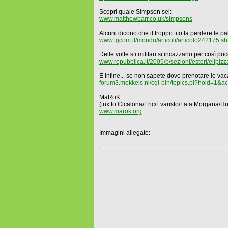
Scopri quale Simpson sei:
www.matthewbarr.co.uk/simpsons
Alcuni dicono che il troppo tifo fa perdere le p
www.tgcom.it/mondo/articoli/articolo242175.sh
Delle volte sti militari si incazzano per così poco
www.repubblica.it/2005/b/sezioni/esteri/elipizza
E infine... se non sapete dove prenotare le vaca
forum3.mokkels.nl/cgi-bin/topics.pl?hold=1&
MaRoK
(tnx to Cicalona/Eric/Evaristo/Fata Morgana/H
www.marok.org
Immagini allegate: