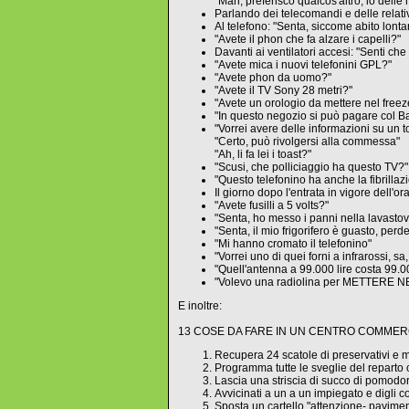
"Mah, preferisco qualcos'altro, io delle
Parlando dei telecomandi e delle relati
Al telefono: "Senta, siccome abito lonta
"Avete il phon che fa alzare i capelli?"
Davanti ai ventilatori accesi: "Senti che
"Avete mica i nuovi telefonini GPL?"
"Avete phon da uomo?"
"Avete il TV Sony 28 metri?"
"Avete un orologio da mettere nel freez
"In questo negozio si può pagare col 
"Vorrei avere delle informazioni su un 
"Certo, può rivolgersi alla commessa"
"Ah, li fa lei i toast?"
"Scusi, che polliciaggio ha questo TV?"
"Questo telefonino ha anche la fibrillaz
Il giorno dopo l'entrata in vigore dell'or
"Avete fusilli a 5 volts?"
"Senta, ho messo i panni nella lavastovig
"Senta, il mio frigorifero è guasto, perde
"Mi hanno cromato il telefonino"
"Vorrei uno di quei forni a infrarossi, s
"Quell'antenna a 99.000 lire costa 99.00
"Volevo una radiolina per METTERE 
E inoltre:
13 COSE DA FARE IN UN CENTRO COMMER
Recupera 24 scatole di preservativi e met
Programma tutte le sveglie del reparto c
Lascia una striscia di succo di pomodor
Avvicinati a un a un impiegato e digli c
Sposta un cartello "attenzione- pavime