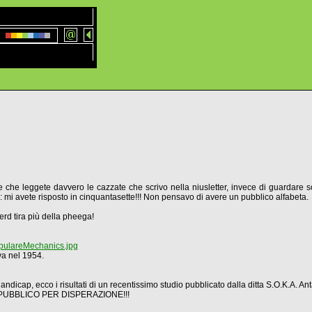
he leggete davvero le cazzate che scrivo nella niusletter, invece di guardare sol
: mi avete risposto in cinquantasette!!! Non pensavo di avere un pubblico alfabeta.
rd tira più della pheega!
pulareMechanics.jpg
va nel 1954.
ndicap, ecco i risultati di un recentissimo studio pubblicato dalla ditta S.O.K.A. An
LO PUBBLICO PER DISPERAZIONE!!!