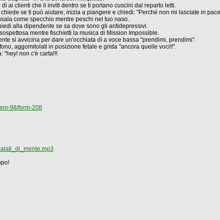
i clienti che li inviti dentro se ti portano cuscini dal reparto letti.
hiede se ti può aiutare, inizia a piangere e chiedi: "Perché non mi lasciate in pace
 usala come specchio mentre peschi nel tuo naso.
chiedi alla dipendente se sa dove sono gli antidepressivi.
 sospettosa mentre fischietti la musica di Mission Impossible.
gente si avvicina per dare un'occhiata dì a voce bassa "prendimi, prendimi".
, aggomitolati in posizione fetale e grida "ancora quelle voci!!".
 "hey! non c'è carta!!!
item-98/form-208
alati_di_mente.mp3
ppo!