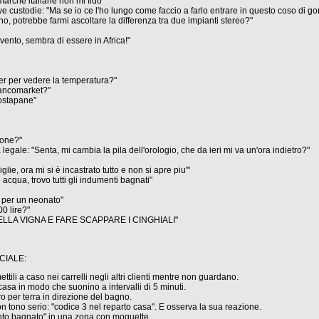
 marche italiane non mi fido"
ve custodie: "Ma se io ce l'ho lungo come faccio a farlo entrare in questo coso di 
no, potrebbe farmi ascoltare la differenza tra due impianti stereo?"
 vento, sembra di essere in Africa!"
er per vedere la temperatura?"
Bancomarket?"
tostapane"
ione?"
a legale: "Senta, mi cambia la pila dell'orologio, che da ieri mi va un'ora indietro?"
lie, ora mi si è incastrato tutto e non si apre piu'"
 acqua, trovo tutti gli indumenti bagnati"
a, per un neonato"
0 lire?"
NELLA VIGNA E FARE SCAPPARE I CINGHIALI"
CIALE:
tili a caso nei carrelli negli altri clienti mentre non guardano.
asa in modo che suonino a intervalli di 5 minuti.
o per terra in direzione del bagno.
on tono serio: "codice 3 nel reparto casa". E osserva la sua reazione.
nto bagnato" in una zona con moquette.