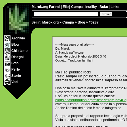
Marok.org
Farinei
Elio
Cumpa
Inutility
Buko
Links
Sei in:
Marok.org
>
Cumpa
>
Blog
> #0287
Archivio
Blog
-----Messaggio originale-----
Da: Marok
Chi siamo
A: Handicap@wc.net
Data: Mercoledì 9 febbraio 2005 3:40
Disegni
Oggetto: Tradizioni familiari
Foto
Perle
Ma ciao, pubblico rock!
Storie
Resto sempre un po' incredulo quando mi dite c
all'email di venerdì scorso m'ha sorpreso assai
Voci
Una cosa me l'avete dimostrata: l'argomento Ne
Siete strane persone, lasciatevelo dire.
Così, volentieri vi inoltro questa chicca:
blogs.osafoundation.org/mitch/Picfrom1954Po
ovvero, il computer del 2004 come lo si pensa
Anche l'omino della foto è molto fotogenico.
Sempre a proposito di rapporto tecnologia vs ha
Visto che state continuando a spedirmelo, 