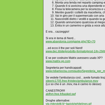
Monta una tenda nel reparto camping e dì a
Quando ti si avvicina una dipendente e c
Fissa la telecamera per la sicurezza e
Mentre guardi i coltelli da macelleria, 
Vai in giro per il supermercato con aria
Nasconditi dietro i vestiti e quando la 
Quando annunciano qualcosa al megafono
Entra in un camerino e grida a voce alta:
E ora... cazzeggio!
Si era in tema di Nerd...
www.abandonia.com/game.php?ID=70
...ed ecco il the per soli Nerd!
www.dec.it/site/prodotto-formato/prod-1/ln-29/
E se per costruire Matrix avessero usato XP?
www.matrix-xp.com
Segreteria per handicappati:
www.ridiamocisu.com/audio/Segreteria_per_m
Se vedete l'ambulanza così... avete fumato tro
siteeric1705.free.fr/video/ambulance.mov
(Lo so che è un .mov, ma è carino lo stesso)
CANESTRO!!!!!
abfhm.free.fr/basket.swf
Droghe alternative:
vip.mikrobitti.fi/~tapiob/whitelines.gif