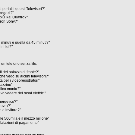
i portatili questi Televisori?"
 negozi?"
 più Rai Quattro?"
isori Sony?"
0 minuti e quella da 45 minuti?"
ni lei?"
un telefono senza filo:
i del palazzo di fronte?"
che vedo su alcuni televisori?"
 per i videoregistratori"
gazzino"
olico monta?"
vo vedere dei rasoi elettrici"
nergetico?"
iovra?"
 e invitare?"
 le 500mila e il mezzo milione"
dilatazioni di pagamento"