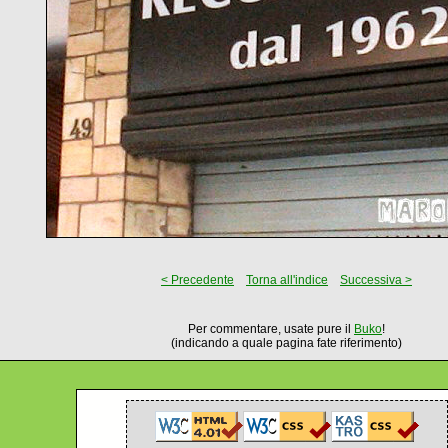
< Precedente
Torna all'indice
Successiva >
Per commentare, usate pure il
Buko
!
(indicando a quale pagina fate riferimento)