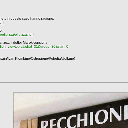
alle... in questo caso hanno ragione:
tml
...
/elipizza/elipizza.html
nze... il dottor Marok consiglia:
action=viewtopic&what=31&group=30&start=0
usain/Ivan Piombino/Ostrepione/Pelodia/Uollano)