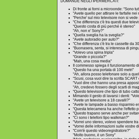
DOMANDE NEGLI IPERMERCATI:
Di fronte ai forni a microonde: "Sono tutt
"Avete quello per attirare le farfalle nei
"Perche' sul mio televisore non si vede
"Che differenza c'è tra questi due telev
"Questo costa di più perché è stereo"
"Ah, non e' Sony?"
"Quella sveglia ha la sveglia?"
"Avete autoradio per auto?"
"Che differenza c'è tra le cassette da 3
"Buonasera, senta, si interessa di pingui
"Volevo una spina tripla"
"Grande o piccola?"
"Mah, una cosa media"
Il commesso spiega il funzionamento di 
"Questo ha una portata di 100 metri"
"Ah, allora posso telefonare solo a quell
"Scusi, cosa vuol dire la scritta SCART 
"Vuol dire che hanno una presa apposita
"Ah, credevo fossero degli scarti di ma
"Questo televisore che tipo di tubo catt
Mimando il gesto di lavarsi i denti: "Vole
"Avete un televisore a 18 cavalli?"
"Avete le lampade a basso risparmio e
"Questa telecamera ha anche l'effetto p
"Questo trapano serve anche per svitare
"Ci sono i telefoni tipo walkman?"
"Vorrei uno stereo, volevo spendere tra
"Vorrei delle informazioni sulle vostre 
"Com'è questo videoregistratore?"
"Molto buono, è un Sony"