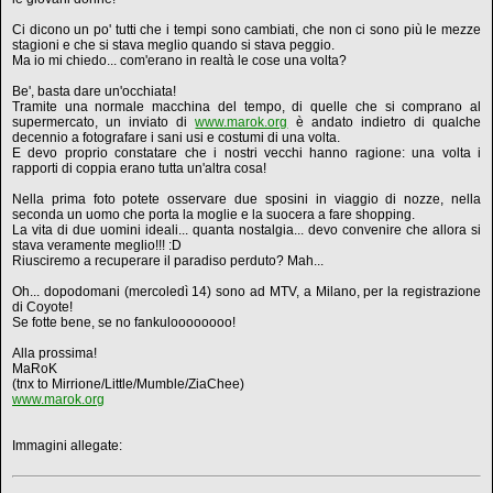
Ci dicono un po' tutti che i tempi sono cambiati, che non ci sono più le mezze
stagioni e che si stava meglio quando si stava peggio.
Ma io mi chiedo... com'erano in realtà le cose una volta?
Be', basta dare un'occhiata!
Tramite una normale macchina del tempo, di quelle che si comprano al
supermercato, un inviato di
www.marok.org
è andato indietro di qualche
decennio a fotografare i sani usi e costumi di una volta.
E devo proprio constatare che i nostri vecchi hanno ragione: una volta i
rapporti di coppia erano tutta un'altra cosa!
Nella prima foto potete osservare due sposini in viaggio di nozze, nella
seconda un uomo che porta la moglie e la suocera a fare shopping.
La vita di due uomini ideali... quanta nostalgia... devo convenire che allora si
stava veramente meglio!!! :D
Riusciremo a recuperare il paradiso perduto? Mah...
Oh... dopodomani (mercoledì 14) sono ad MTV, a Milano, per la registrazione
di Coyote!
Se fotte bene, se no fankuloooooooo!
Alla prossima!
MaRoK
(tnx to Mirrione/Little/Mumble/ZiaChee)
www.marok.org
Immagini allegate: