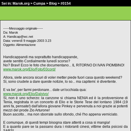
Sei in:
Marok.org
>
Cumpa
>
Blog
> #0154
-----Messaggio originale-----
Da: Marok
A: Handicap@wc.net
Data: venerdì 9 maggio 2003 3.23
Oggetto: Alimentazione
Handicappandi ma soprattutto handicappande,
avete sentito Cordialmente lunedì scorso?
No? Bravi! Ecco le foto che documentano... IL RITORNO DI IVAN PIOMBINO!
www.marok.org/Elio/Foto/03cord/
Allora, siete ancora sicuri di voler metter piede fuori casa questo weekend?
Sì, sono crudele a dare queste notizie, lo so... ma capitemi: è divertente.
E va be', per farmi perdonare... date un'occhiata qua:
www.marok.org/Elio/Dalvivo/
Sì, non è uno scherzo: la canzone si chiama NENIA ed è la protoversione di
Tenia, registrata in un concerto di Elio e le Storie Tese del lontano 1984 (19
anni fa, pensate!) dall'allora giovane Pinkey e pervenuta a noi grazie ai potenti
mezzi del prode Zio Arturone!
Buon ascolto... ma non sborrate sullo sfondo, ché l'ho appena verniciato.
E comunque, di questi tempi bisogna stare attenti a cosa si mangia!
E a quanto pare se la passano dura i ristoranti cinesi, vittime della psicosi da
SARS!