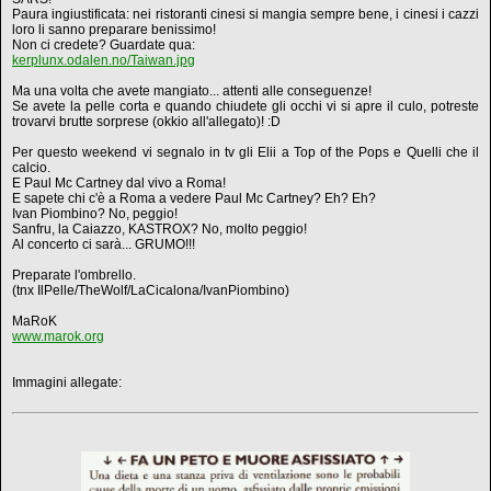
Paura ingiustificata: nei ristoranti cinesi si mangia sempre bene, i cinesi i cazzi
loro li sanno preparare benissimo!
Non ci credete? Guardate qua:
kerplunx.odalen.no/Taiwan.jpg
Ma una volta che avete mangiato... attenti alle conseguenze!
Se avete la pelle corta e quando chiudete gli occhi vi si apre il culo, potreste
trovarvi brutte sorprese (okkio all'allegato)! :D
Per questo weekend vi segnalo in tv gli Elii a Top of the Pops e Quelli che il
calcio.
E Paul Mc Cartney dal vivo a Roma!
E sapete chi c'è a Roma a vedere Paul Mc Cartney? Eh? Eh?
Ivan Piombino? No, peggio!
Sanfru, la Caiazzo, KASTROX? No, molto peggio!
Al concerto ci sarà... GRUMO!!!
Preparate l'ombrello.
(tnx IlPelle/TheWolf/LaCicalona/IvanPiombino)
MaRoK
www.marok.org
Immagini allegate: