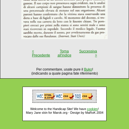
<
Torna
Successiva
Precedente
all'indice
>
Per commentare, usate pure il
Buko
!
(indicando a quale pagina fate riferimento)
Welcome to the Handicap Site! We have
cookies
!
Mary Jane skin for Marok.org - Design by MaRoK 2004