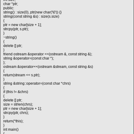
char *ptr;
public:
string() : size(0), ptr(new char('\0')) {}
string(const string &s) : size(s.size)
{
ptr = new char[size + 1];
strcpy(ptr, s.ptr);
}
~string()
{
delete [] ptr;
}
friend ostream &operator <<(ostream &, const string &);
string &operator=(const char *);
};
ostream &operator<<(ostream &stream, const string &s)
{
return(stream << s.ptr);
}
string &string::operator=(const char *chrs)
{
if (this != &chrs)
{
delete [] ptr;
size = strlen(chrs);
ptr = new char[size + 1];
strcpy(ptr, chrs);
}
return(*this);
}
int main()
{