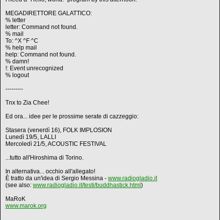
MEGADIRETTORE GALATTICO:
% letter
letter: Command not found.
% mail
To: ^X ^F ^C
% help mail
help: Command not found.
% damn!
!: Event unrecognized
% logout
---------
Tnx to Zia Chee!
Ed ora... idee per le prossime serate di cazzeggio:
Stasera (venerdì 16), FOLK IMPLOSION
Lunedì 19/5, LALLI
Mercoledì 21/5, ACOUSTIC FESTIVAL
...tutto all'Hiroshima di Torino.
In alternativa... occhio all'allegato!
È tratto da un'idea di Sergio Messina -
www.radiogladio.it
(see also:
www.radiogladio.it/testi/buddhastick.html
)
MaRoK
www.marok.org