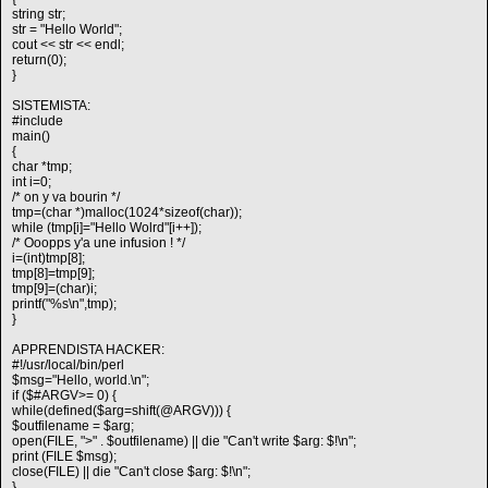
string str;
str = "Hello World";
cout << str << endl;
return(0);
}
SISTEMISTA:
#include
main()
{
char *tmp;
int i=0;
/* on y va bourin */
tmp=(char *)malloc(1024*sizeof(char));
while (tmp[i]="Hello Wolrd"[i++]);
/* Ooopps y'a une infusion ! */
i=(int)tmp[8];
tmp[8]=tmp[9];
tmp[9]=(char)i;
printf("%s\n",tmp);
}
APPRENDISTA HACKER:
#!/usr/local/bin/perl
$msg="Hello, world.\n";
if ($#ARGV>= 0) {
while(defined($arg=shift(@ARGV))) {
$outfilename = $arg;
open(FILE, ">" . $outfilename) || die "Can't write $arg: $!\n";
print (FILE $msg);
close(FILE) || die "Can't close $arg: $!\n";
}