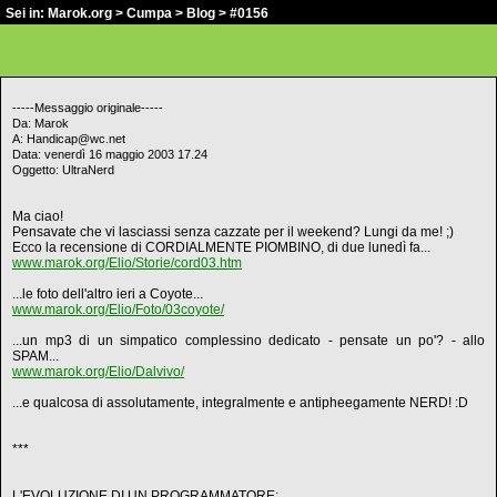
Sei in:
Marok.org
>
Cumpa
>
Blog
> #0156
-----Messaggio originale-----
Da: Marok
A: Handicap@wc.net
Data: venerdì 16 maggio 2003 17.24
Oggetto: UltraNerd
Ma ciao!
Pensavate che vi lasciassi senza cazzate per il weekend? Lungi da me! ;)
Ecco la recensione di CORDIALMENTE PIOMBINO, di due lunedì fa...
www.marok.org/Elio/Storie/cord03.htm
...le foto dell'altro ieri a Coyote...
www.marok.org/Elio/Foto/03coyote/
...un mp3 di un simpatico complessino dedicato - pensate un po'? - allo
SPAM...
www.marok.org/Elio/Dalvivo/
...e qualcosa di assolutamente, integralmente e antipheegamente NERD! :D
***
L'EVOLUZIONE DI UN PROGRAMMATORE: