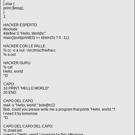
} else {
print ($msg);
}
1;
HACKER ESPERTO:
#include
#define S "Hello, World\n"
main(){exit(printf(S) == strlen(S) ? 0 : 1);}
HACKER CON LE PALLE:
% cc -o a.out ~/src/misc/hw/hw.c
% a.out
HACKER GURU:
% cat
Hello, world.
^D
CAPO:
10 PRINT "HELLO WORLD"
20 END
CAPO DEL CAPO:
mail -s "Hello, world." bob@b12
Bob, could you please write me a program that prints "Hello, world."?
I need it by tomorrow.
^D
CAPO DEL CAPO DEL CAPO:
% zmail jim
I need a "Hello, world." program by this afternoon.