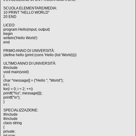
SCUOLA ELEMENTARE/MEDIA:
10 PRINT "HELLO WORLD"
20 END
LICEO:
program Hello(input, output)
begin
writeln('Hello World')
end
PRIMO ANNO DI UNIVERSITÀ:
(define hello (print (cons 'Hello (list 'World))))
ULTIMO ANNO DI UNIVERSITÀ:
#include
void main(void)
{
char *message[] = {"Hello ", "World"};
int i;
for(i = 0; i < 2; ++i)
printf("%s", message[i]);
printf("\n");
}
SPECIALIZZAZIONE:
#include
#include
class string
{
private:
int size;