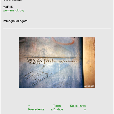
MaRoK
www.marok.org
Immagini allegate:
<
Torna
Successiva
Precedente
all'indice
>