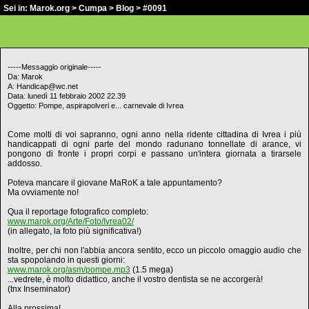
Sei in:
Marok.org
>
Cumpa
>
Blog
> #0091
-----Messaggio originale-----
Da: Marok
A: Handicap@wc.net
Data: lunedì 11 febbraio 2002 22.39
Oggetto: Pompe, aspirapolveri e... carnevale di Ivrea
Come molti di voi sapranno, ogni anno nella ridente cittadina di Ivrea i più
handicappati di ogni parte del mondo radunano tonnellate di arance, vi
pongono di fronte i propri corpi e passano un'intera giornata a tirarsele
addosso.
Poteva mancare il giovane MaRoK a tale appuntamento?
Ma ovviamente no!
Qua il reportage fotografico completo:
www.marok.org/Arte/Foto/Ivrea02/
(in allegato, la foto più significativa!)
Inoltre, per chi non l'abbia ancora sentito, ecco un piccolo omaggio audio che
sta spopolando in questi giorni:
www.marok.org/asm/pompe.mp3
(1.5 mega)
...vedrete, è molto didattico, anche il vostro dentista se ne accorgerà!
(tnx Inseminator)
Alla prossima!