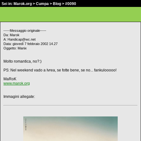
Sei in:
Marok.org
>
Cumpa
>
Blog
> #0090
-----Messaggio originale-----
Da: Marok
A: Handicap@wc.net
Data: giovedì 7 febbraio 2002 14.27
Oggetto: Manix
Molto romantica, no?:)
PS: Nel weekend vado a Ivrea, se fotte bene, se no... fankulooooo!
MaRoK
www.marok.org
Immagini allegate: