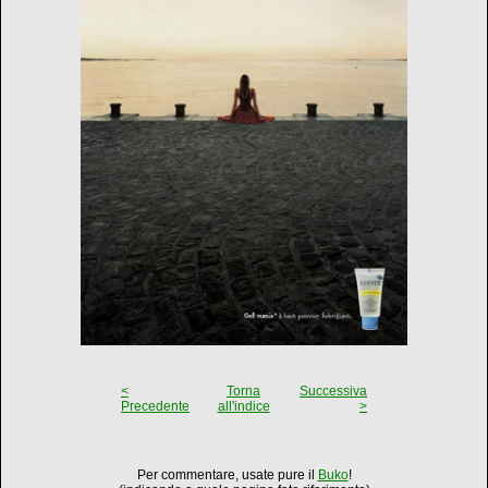
<
Torna
Successiva
Precedente
all'indice
>
Per commentare, usate pure il
Buko
!